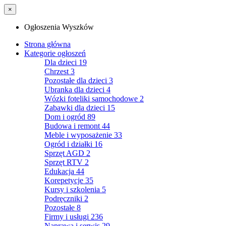
×
Ogłoszenia Wyszków
Strona główna
Kategorie ogłoszeń
Dla dzieci
19
Chrzest
3
Pozostałe dla dzieci
3
Ubranka dla dzieci
4
Wózki foteliki samochodowe
2
Zabawki dla dzieci
15
Dom i ogród
89
Budowa i remont
44
Meble i wyposażenie
33
Ogród i działki
16
Sprzęt AGD
2
Sprzęt RTV
2
Edukacja
44
Korepetycje
35
Kursy i szkolenia
5
Podręczniki
2
Pozostałe
8
Firmy i usługi
236
Naprawa i serwis
29