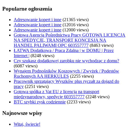
Popularne ogłoszenia
Adresowanie kopert i inne
(21365 views)
Adresowanie kopert i inne
(12016 views)
Adresowanie kopert i inne
(12000 views)
Gotowa Agencja Pośrednictwa Pracy GOTOWA LICENCJA
NA SPEDYCJE, TRANSPORT KONCESJA NA
HANDEL PALIWAMI OPC 603557777
(8463 views)
ŁATWA Dodatkowa / Praca Zdalna | w DOMU | Przez
Internet |
(8248 views)
Czy szukasz dodatkowej zarobku nie wychodząc z domu?
(6087 views)
Wynajem Podnośników Koszowych / Zwyżek / Podestów
Ruchomych AA HERKULES
(2255 views)
Pracownik sprzątający Wyszków plus ryczałt za dojazd do
pracy
(2251 views)
Gotowa spółka z Vat EU z licencją na transport
międzynarodowy, spedycję 603557777
(2248 views)
BTC szybki zysk codziennie
(2233 views)
Najnowsze wpisy
Witaj, świecie!