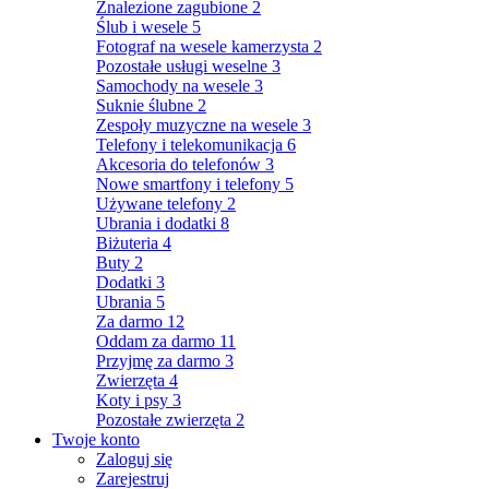
Znalezione zagubione
2
Ślub i wesele
5
Fotograf na wesele kamerzysta
2
Pozostałe usługi weselne
3
Samochody na wesele
3
Suknie ślubne
2
Zespoły muzyczne na wesele
3
Telefony i telekomunikacja
6
Akcesoria do telefonów
3
Nowe smartfony i telefony
5
Używane telefony
2
Ubrania i dodatki
8
Biżuteria
4
Buty
2
Dodatki
3
Ubrania
5
Za darmo
12
Oddam za darmo
11
Przyjmę za darmo
3
Zwierzęta
4
Koty i psy
3
Pozostałe zwierzęta
2
Twoje konto
Zaloguj się
Zarejestruj