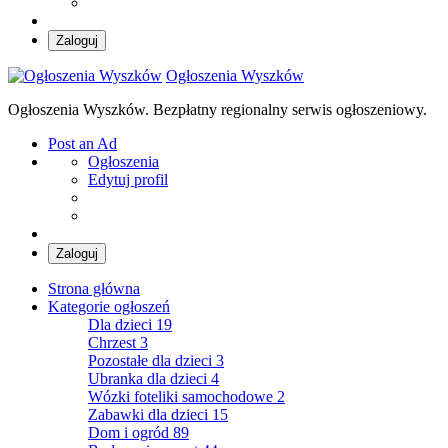
Zaloguj
Ogłoszenia Wyszków
Ogłoszenia Wyszków. Bezpłatny regionalny serwis ogłoszeniowy.
Post an Ad
Ogłoszenia
Edytuj profil
Zaloguj
Strona główna
Kategorie ogłoszeń
Dla dzieci
19
Chrzest
3
Pozostałe dla dzieci
3
Ubranka dla dzieci
4
Wózki foteliki samochodowe
2
Zabawki dla dzieci
15
Dom i ogród
89