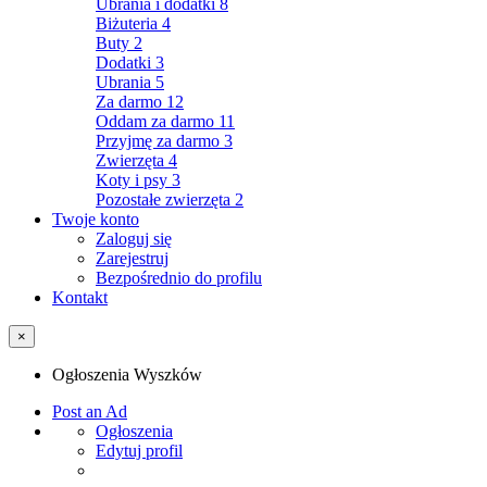
Ubrania i dodatki
8
Biżuteria
4
Buty
2
Dodatki
3
Ubrania
5
Za darmo
12
Oddam za darmo
11
Przyjmę za darmo
3
Zwierzęta
4
Koty i psy
3
Pozostałe zwierzęta
2
Twoje konto
Zaloguj się
Zarejestruj
Bezpośrednio do profilu
Kontakt
×
Ogłoszenia Wyszków
Post an Ad
Ogłoszenia
Edytuj profil