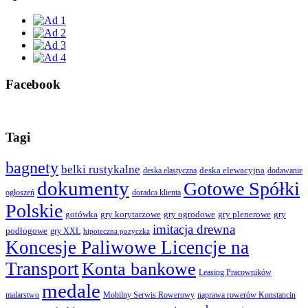
Facebook
Tagi
bagnety
belki rustykalne
deska elewacyjna
deska elastyczna
dodawanie
dokumenty
Gotowe Spółki
ogłoszeń
doradca klienta
Polskie
gotówka
gry korytarzowe
gry ogrodowe
gry plenerowe
gry
imitacja drewna
podłogowe
gry XXL
hipoteczna pozyczka
Koncesje Paliwowe Licencje na
Transport
Konta bankowe
Leasing Pracowników
medale
malarstwo
Mobilny Serwis Rowerowy
naprawa rowerów Konstancin