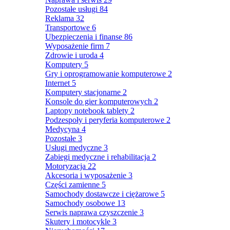
Pozostałe usługi
84
Reklama
32
Transportowe
6
Ubezpieczenia i finanse
86
Wyposażenie firm
7
Zdrowie i uroda
4
Komputery
5
Gry i oprogramowanie komputerowe
2
Internet
5
Komputery stacjonarne
2
Konsole do gier komputerowych
2
Laptopy notebook tablety
2
Podzespoły i peryferia komputerowe
2
Medycyna
4
Pozostałe
3
Usługi medyczne
3
Zabiegi medyczne i rehabilitacja
2
Motoryzacja
22
Akcesoria i wyposażenie
3
Części zamienne
5
Samochody dostawcze i ciężarowe
5
Samochody osobowe
13
Serwis naprawa czyszczenie
3
Skutery i motocykle
3