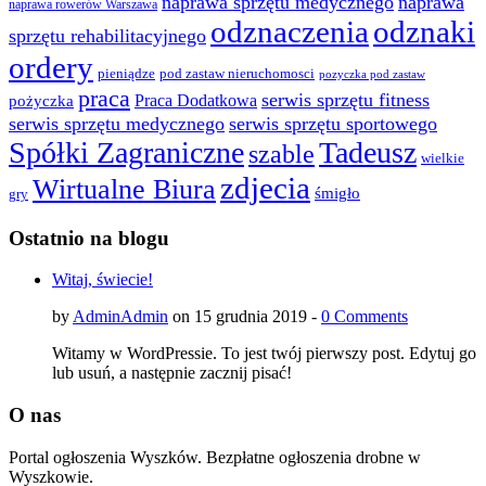
naprawa sprzętu medycznego
naprawa
naprawa rowerów Warszawa
odznaczenia
odznaki
sprzętu rehabilitacyjnego
ordery
pod zastaw nieruchomosci
pieniądze
pozyczka pod zastaw
praca
serwis sprzętu fitness
pożyczka
Praca Dodatkowa
serwis sprzętu medycznego
serwis sprzętu sportowego
Spółki Zagraniczne
Tadeusz
szable
wielkie
zdjecia
Wirtualne Biura
śmigło
gry
Ostatnio na blogu
Witaj, świecie!
by
AdminAdmin
on 15 grudnia 2019 -
0 Comments
Witamy w WordPressie. To jest twój pierwszy post. Edytuj go
lub usuń, a następnie zacznij pisać!
O nas
Portal ogłoszenia Wyszków. Bezpłatne ogłoszenia drobne w
Wyszkowie.