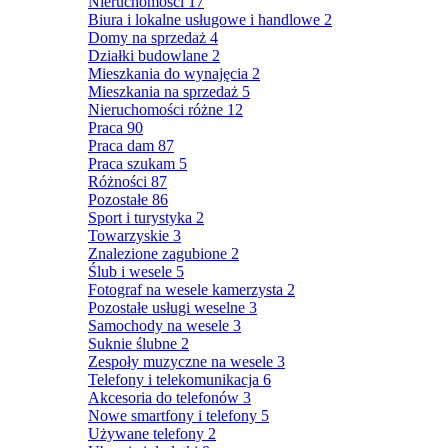
Nieruchomości
17
Biura i lokalne usługowe i handlowe
2
Domy na sprzedaż
4
Działki budowlane
2
Mieszkania do wynajęcia
2
Mieszkania na sprzedaż
5
Nieruchomości różne
12
Praca
90
Praca dam
87
Praca szukam
5
Różności
87
Pozostałe
86
Sport i turystyka
2
Towarzyskie
3
Znalezione zagubione
2
Ślub i wesele
5
Fotograf na wesele kamerzysta
2
Pozostałe usługi weselne
3
Samochody na wesele
3
Suknie ślubne
2
Zespoły muzyczne na wesele
3
Telefony i telekomunikacja
6
Akcesoria do telefonów
3
Nowe smartfony i telefony
5
Używane telefony
2