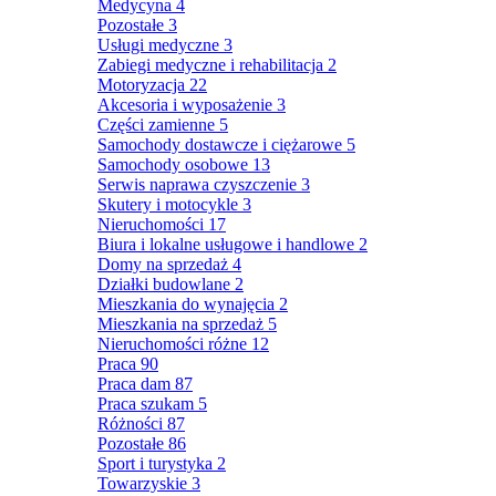
Medycyna
4
Pozostałe
3
Usługi medyczne
3
Zabiegi medyczne i rehabilitacja
2
Motoryzacja
22
Akcesoria i wyposażenie
3
Części zamienne
5
Samochody dostawcze i ciężarowe
5
Samochody osobowe
13
Serwis naprawa czyszczenie
3
Skutery i motocykle
3
Nieruchomości
17
Biura i lokalne usługowe i handlowe
2
Domy na sprzedaż
4
Działki budowlane
2
Mieszkania do wynajęcia
2
Mieszkania na sprzedaż
5
Nieruchomości różne
12
Praca
90
Praca dam
87
Praca szukam
5
Różności
87
Pozostałe
86
Sport i turystyka
2
Towarzyskie
3