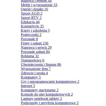
Budowa i remont
44
Meble i wyposażenie
33
Ogród i działki
16
Sprzęt AGD
2
Sprzęt RTV
2
Edukacja
44
Korepetycje
35
Kursy i szkolenia
5
Podręczniki
2
Pozostałe
8
Firmy i usługi
236
Naprawa i serwis
29
Pozostałe usługi
84
Reklama
32
Transportowe
6
Ubezpieczenia i finanse
86
Wyposażenie firm
7
Zdrowie i uroda
4
Komputery
5
Gry i oprogramowanie komputerowe
2
Internet
5
Komputery stacjonarne
2
Konsole do gier komputerowych
2
Laptopy notebook tablety
2
Podzespoły i peryferia komputerowe
2