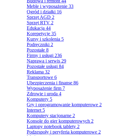
Budowa i remont
44
Meble i wyposażenie
33
Ogród i działki
16
Sprzęt AGD
2
Sprzęt RTV
2
Edukacja
44
Korepetycje
35
Kursy i szkolenia
5
Podręczniki
2
Pozostałe
8
Firmy i usługi
236
Naprawa i serwis
29
Pozostałe usługi
84
Reklama
32
Transportowe
6
Ubezpieczenia i finanse
86
Wyposażenie firm
7
Zdrowie i uroda
4
Komputery
5
Gry i oprogramowanie komputerowe
2
Internet
5
Komputery stacjonarne
2
Konsole do gier komputerowych
2
Laptopy notebook tablety
2
Podzespoły i peryferia komputerowe
2