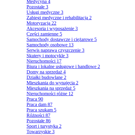
Medycyna
4
Pozostałe
3
Usługi medyczne
3
Zabiegi medyczne i rehabilitacja
2
Motoryzacja
22
Akcesoria i wyposażenie
3
Części zamienne
5
Samochody dostawcze i ciężarowe
5
Samochody osobowe
13
Serwis naprawa czyszczenie
3
Skutery i motocykle
3
Nieruchomości
17
Biura i lokalne usługowe i handlowe
2
Domy na sprzedaż
4
Działki budowlane
2
Mieszkania do wynajęcia
2
Mieszkania na sprzedaż
5
Nieruchomości różne
12
Praca
90
Praca dam
87
Praca szukam
5
Różności
87
Pozostałe
86
Sport i turystyka
2
Towarzyskie
3