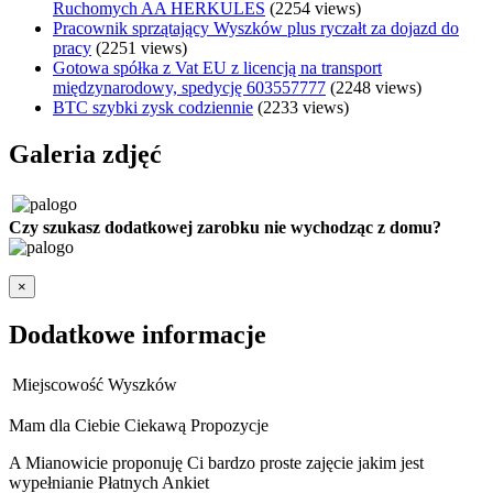
Ruchomych AA HERKULES
(2254 views)
Pracownik sprzątający Wyszków plus ryczałt za dojazd do
pracy
(2251 views)
Gotowa spółka z Vat EU z licencją na transport
międzynarodowy, spedycję 603557777
(2248 views)
BTC szybki zysk codziennie
(2233 views)
Galeria zdjęć
Czy szukasz dodatkowej zarobku nie wychodząc z domu?
×
Dodatkowe informacje
Miejscowość
Wyszków
Mam dla Ciebie Ciekawą Propozycje
A Mianowicie proponuję Ci bardzo proste zajęcie jakim jest
wypełnianie Płatnych Ankiet