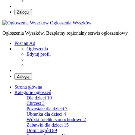
Zaloguj
Ogłoszenia Wyszków
Ogłoszenia Wyszków. Bezpłatny regionalny serwis ogłoszeniowy.
Post an Ad
Ogłoszenia
Edytuj profil
Zaloguj
Strona główna
Kategorie ogłoszeń
Dla dzieci
19
Chrzest
3
Pozostałe dla dzieci
3
Ubranka dla dzieci
4
Wózki foteliki samochodowe
2
Zabawki dla dzieci
15
Dom i ogród
89