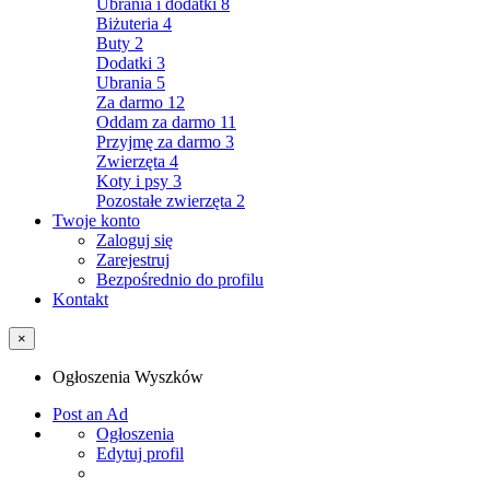
Ubrania i dodatki
8
Biżuteria
4
Buty
2
Dodatki
3
Ubrania
5
Za darmo
12
Oddam za darmo
11
Przyjmę za darmo
3
Zwierzęta
4
Koty i psy
3
Pozostałe zwierzęta
2
Twoje konto
Zaloguj się
Zarejestruj
Bezpośrednio do profilu
Kontakt
×
Ogłoszenia Wyszków
Post an Ad
Ogłoszenia
Edytuj profil