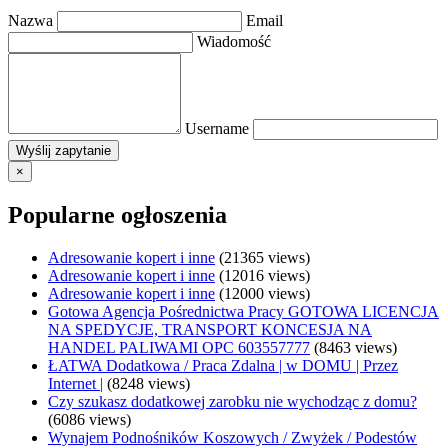
Nazwa
Email
Wiadomość
Username
×
Popularne ogłoszenia
Adresowanie kopert i inne
(21365 views)
Adresowanie kopert i inne
(12016 views)
Adresowanie kopert i inne
(12000 views)
Gotowa Agencja Pośrednictwa Pracy GOTOWA LICENCJA
NA SPEDYCJE, TRANSPORT KONCESJA NA
HANDEL PALIWAMI OPC 603557777
(8463 views)
ŁATWA Dodatkowa / Praca Zdalna | w DOMU | Przez
Internet |
(8248 views)
Czy szukasz dodatkowej zarobku nie wychodząc z domu?
(6086 views)
Wynajem Podnośników Koszowych / Zwyżek / Podestów