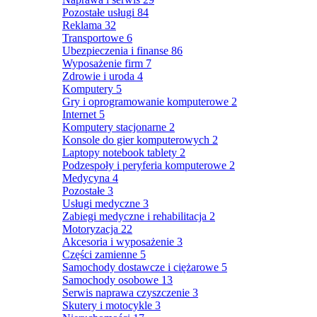
Pozostałe usługi
84
Reklama
32
Transportowe
6
Ubezpieczenia i finanse
86
Wyposażenie firm
7
Zdrowie i uroda
4
Komputery
5
Gry i oprogramowanie komputerowe
2
Internet
5
Komputery stacjonarne
2
Konsole do gier komputerowych
2
Laptopy notebook tablety
2
Podzespoły i peryferia komputerowe
2
Medycyna
4
Pozostałe
3
Usługi medyczne
3
Zabiegi medyczne i rehabilitacja
2
Motoryzacja
22
Akcesoria i wyposażenie
3
Części zamienne
5
Samochody dostawcze i ciężarowe
5
Samochody osobowe
13
Serwis naprawa czyszczenie
3
Skutery i motocykle
3