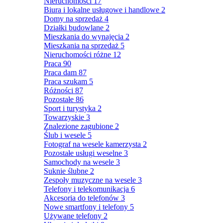
Nieruchomości
17
Biura i lokalne usługowe i handlowe
2
Domy na sprzedaż
4
Działki budowlane
2
Mieszkania do wynajęcia
2
Mieszkania na sprzedaż
5
Nieruchomości różne
12
Praca
90
Praca dam
87
Praca szukam
5
Różności
87
Pozostałe
86
Sport i turystyka
2
Towarzyskie
3
Znalezione zagubione
2
Ślub i wesele
5
Fotograf na wesele kamerzysta
2
Pozostałe usługi weselne
3
Samochody na wesele
3
Suknie ślubne
2
Zespoły muzyczne na wesele
3
Telefony i telekomunikacja
6
Akcesoria do telefonów
3
Nowe smartfony i telefony
5
Używane telefony
2