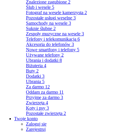
Znalezione zagubione
2
Ślub i wesele
5
Fotograf na wesele kamerzysta
2
Pozostałe usługi weselne
3
Samochody na wesele
3
Suknie ślubne
2
Zespoły muzyczne na wesele
3
Telefony i telekomunikacja
6
Akcesoria do telefonów
3
Nowe smartfony i telefony
5
Używane telefony
2
Ubrania i dodatki
8
Biżuteria
4
Buty
2
Dodatki
3
Ubrania
5
Za darmo
12
Oddam za darmo
11
Przyjmę za darmo
3
Zwierzęta
4
Koty i psy
3
Pozostałe zwierzęta
2
Twoje konto
Zaloguj się
Zarejestruj