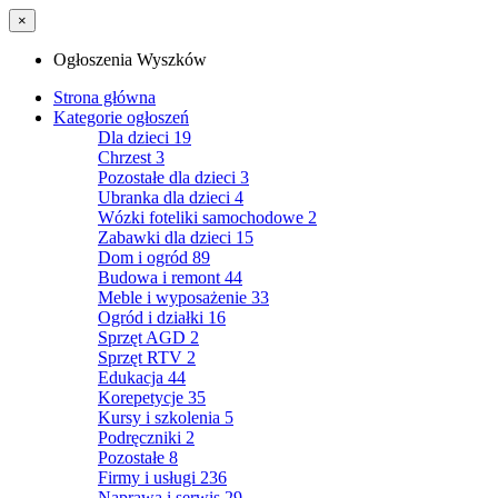
×
Ogłoszenia Wyszków
Strona główna
Kategorie ogłoszeń
Dla dzieci
19
Chrzest
3
Pozostałe dla dzieci
3
Ubranka dla dzieci
4
Wózki foteliki samochodowe
2
Zabawki dla dzieci
15
Dom i ogród
89
Budowa i remont
44
Meble i wyposażenie
33
Ogród i działki
16
Sprzęt AGD
2
Sprzęt RTV
2
Edukacja
44
Korepetycje
35
Kursy i szkolenia
5
Podręczniki
2
Pozostałe
8
Firmy i usługi
236
Naprawa i serwis
29