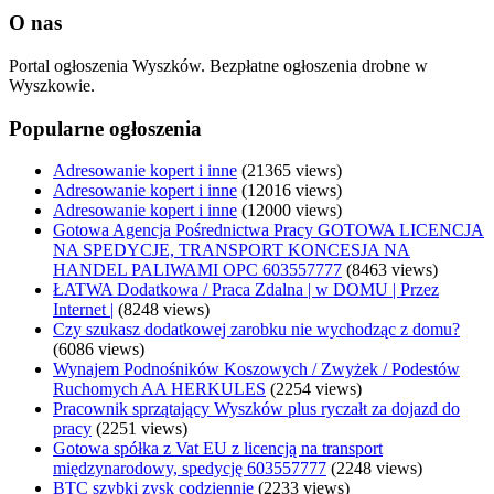
O nas
Portal ogłoszenia Wyszków. Bezpłatne ogłoszenia drobne w
Wyszkowie.
Popularne ogłoszenia
Adresowanie kopert i inne
(21365 views)
Adresowanie kopert i inne
(12016 views)
Adresowanie kopert i inne
(12000 views)
Gotowa Agencja Pośrednictwa Pracy GOTOWA LICENCJA
NA SPEDYCJE, TRANSPORT KONCESJA NA
HANDEL PALIWAMI OPC 603557777
(8463 views)
ŁATWA Dodatkowa / Praca Zdalna | w DOMU | Przez
Internet |
(8248 views)
Czy szukasz dodatkowej zarobku nie wychodząc z domu?
(6086 views)
Wynajem Podnośników Koszowych / Zwyżek / Podestów
Ruchomych AA HERKULES
(2254 views)
Pracownik sprzątający Wyszków plus ryczałt za dojazd do
pracy
(2251 views)
Gotowa spółka z Vat EU z licencją na transport
międzynarodowy, spedycję 603557777
(2248 views)
BTC szybki zysk codziennie
(2233 views)