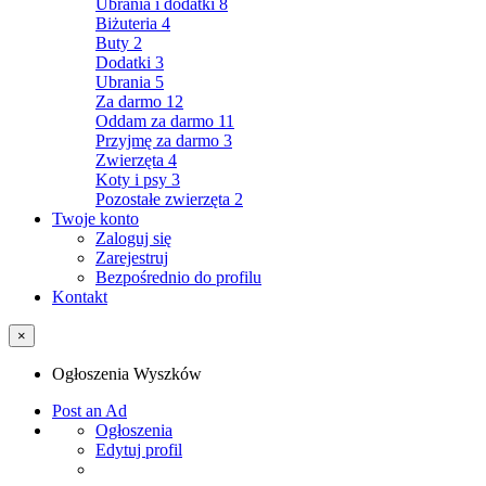
Ubrania i dodatki
8
Biżuteria
4
Buty
2
Dodatki
3
Ubrania
5
Za darmo
12
Oddam za darmo
11
Przyjmę za darmo
3
Zwierzęta
4
Koty i psy
3
Pozostałe zwierzęta
2
Twoje konto
Zaloguj się
Zarejestruj
Bezpośrednio do profilu
Kontakt
×
Ogłoszenia Wyszków
Post an Ad
Ogłoszenia
Edytuj profil