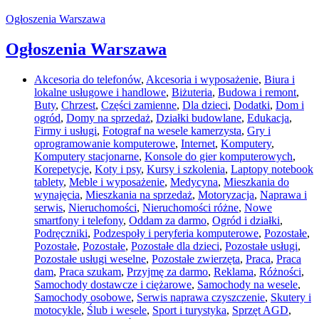
Ogłoszenia Warszawa
Ogłoszenia Warszawa
Akcesoria do telefonów
,
Akcesoria i wyposażenie
,
Biura i
lokalne usługowe i handlowe
,
Biżuteria
,
Budowa i remont
,
Buty
,
Chrzest
,
Części zamienne
,
Dla dzieci
,
Dodatki
,
Dom i
ogród
,
Domy na sprzedaż
,
Działki budowlane
,
Edukacja
,
Firmy i usługi
,
Fotograf na wesele kamerzysta
,
Gry i
oprogramowanie komputerowe
,
Internet
,
Komputery
,
Komputery stacjonarne
,
Konsole do gier komputerowych
,
Korepetycje
,
Koty i psy
,
Kursy i szkolenia
,
Laptopy notebook
tablety
,
Meble i wyposażenie
,
Medycyna
,
Mieszkania do
wynajęcia
,
Mieszkania na sprzedaż
,
Motoryzacja
,
Naprawa i
serwis
,
Nieruchomości
,
Nieruchomości różne
,
Nowe
smartfony i telefony
,
Oddam za darmo
,
Ogród i działki
,
Podręczniki
,
Podzespoły i peryferia komputerowe
,
Pozostałe
,
Pozostałe
,
Pozostałe
,
Pozostałe dla dzieci
,
Pozostałe usługi
,
Pozostałe usługi weselne
,
Pozostałe zwierzęta
,
Praca
,
Praca
dam
,
Praca szukam
,
Przyjmę za darmo
,
Reklama
,
Różności
,
Samochody dostawcze i ciężarowe
,
Samochody na wesele
,
Samochody osobowe
,
Serwis naprawa czyszczenie
,
Skutery i
motocykle
,
Ślub i wesele
,
Sport i turystyka
,
Sprzęt AGD
,