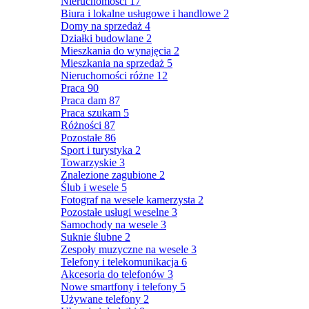
Nieruchomości
17
Biura i lokalne usługowe i handlowe
2
Domy na sprzedaż
4
Działki budowlane
2
Mieszkania do wynajęcia
2
Mieszkania na sprzedaż
5
Nieruchomości różne
12
Praca
90
Praca dam
87
Praca szukam
5
Różności
87
Pozostałe
86
Sport i turystyka
2
Towarzyskie
3
Znalezione zagubione
2
Ślub i wesele
5
Fotograf na wesele kamerzysta
2
Pozostałe usługi weselne
3
Samochody na wesele
3
Suknie ślubne
2
Zespoły muzyczne na wesele
3
Telefony i telekomunikacja
6
Akcesoria do telefonów
3
Nowe smartfony i telefony
5
Używane telefony
2