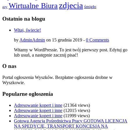
zdjecia
Wirtualne Biura
śmigło
gry
Ostatnio na blogu
Witaj, świecie!
by
AdminAdmin
on 15 grudnia 2019 -
0 Comments
Witamy w WordPressie. To jest twój pierwszy post. Edytuj go
lub usuń, a następnie zacznij pisać!
O nas
Portal ogłoszenia Wyszków. Bezpłatne ogłoszenia drobne w
Wyszkowie.
Popularne ogłoszenia
Adresowanie kopert i inne
(21364 views)
Adresowanie kopert i inne
(12015 views)
Adresowanie kopert i inne
(11999 views)
Gotowa Agencja Pośrednictwa Pracy GOTOWA LICENCJA
NA SPEDYCJE, TRANSPORT KONCESJA NA