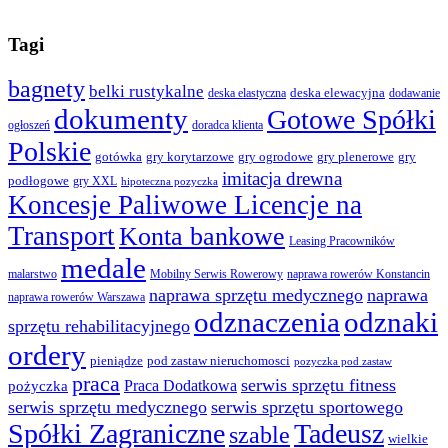
Tagi
bagnety
belki rustykalne
deska elewacyjna
deska elastyczna
dodawanie
dokumenty
Gotowe Spółki
ogłoszeń
doradca klienta
Polskie
gotówka
gry korytarzowe
gry ogrodowe
gry plenerowe
gry
imitacja drewna
podłogowe
gry XXL
hipoteczna pozyczka
Koncesje Paliwowe Licencje na
Transport
Konta bankowe
Leasing Pracowników
medale
malarstwo
Mobilny Serwis Rowerowy
naprawa rowerów Konstancin
naprawa sprzętu medycznego
naprawa
naprawa rowerów Warszawa
odznaczenia
odznaki
sprzętu rehabilitacyjnego
ordery
pod zastaw nieruchomosci
pieniądze
pozyczka pod zastaw
praca
serwis sprzętu fitness
pożyczka
Praca Dodatkowa
serwis sprzętu medycznego
serwis sprzętu sportowego
Spółki Zagraniczne
Tadeusz
szable
wielkie