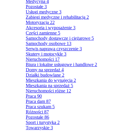
Medycyna
4
Pozostałe
3
Usługi medyczne
3
Zabiegi medyczne i rehabilitacja
2
Motoryzacja
22
Akcesoria i wyposażenie
3
Części zamienne
5
Samochody dostawcze i ciężarowe
5
Samochody osobowe
13
Serwis naprawa czyszczenie
3
Skutery i motocykle
3
Nieruchomości
17
Biura i lokalne usługowe i handlowe
2
Domy na sprzedaż
4
Działki budowlane
2
Mieszkania do wynajęcia
2
Mieszkania na sprzedaż
5
Nieruchomości różne
12
Praca
90
Praca dam
87
Praca szukam
5
Różności
87
Pozostałe
86
Sport i turystyka
2
Towarzyskie
3