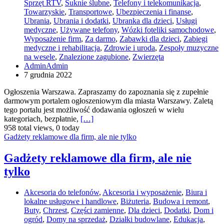
Sprzęt RTV
,
Suknie ślubne
,
Telefony i telekomunikacja
,
Towarzyskie
,
Transportowe
,
Ubezpieczenia i finanse
,
Ubrania
,
Ubrania i dodatki
,
Ubranka dla dzieci
,
Usługi
medyczne
,
Używane telefony
,
Wózki foteliki samochodowe
,
Wyposażenie firm
,
Za darmo
,
Zabawki dla dzieci
,
Zabiegi
medyczne i rehabilitacja
,
Zdrowie i uroda
,
Zespoły muzyczne
na wesele
,
Znalezione zagubione
,
Zwierzęta
AdminAdmin
7 grudnia 2022
Ogłoszenia Warszawa. Zapraszamy do zapoznania się z zupełnie
darmowym portalem ogłoszeniowym dla miasta Warszawy. Zaletą
tego portalu jest możliwość dodawania ogłoszeń w wielu
kategoriach, bezpłatnie,
[…]
958 total views, 0 today
Gadżety reklamowe dla firm, ale nie tylko
Gadżety reklamowe dla firm, ale nie
tylko
Akcesoria do telefonów
,
Akcesoria i wyposażenie
,
Biura i
lokalne usługowe i handlowe
,
Biżuteria
,
Budowa i remont
,
Buty
,
Chrzest
,
Części zamienne
,
Dla dzieci
,
Dodatki
,
Dom i
ogród
,
Domy na sprzedaż
,
Działki budowlane
,
Edukacja
,