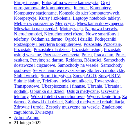
Firmy i usługi
,
Fotograf na wesele kamerzysta
,
Gry i
oprogramowanie komputerowe
,
Internet
,
Komputery
,
Komputery stacjonarne
,
Konsole do gier komputerowych
,
Korepetycje
,
Kursy i szkolenia
,
Laptopy notebook tablety
,
Meble i wyposażenie
,
Medycyna
,
Mieszkania do wynajęcia
,
Mieszkania na sprzedaż
,
Motoryzacja
,
Naprawa i serwis
,
Nieruchomości
,
Nieruchomości różne
,
Nowe smartfony i
telefony
,
Oddam za darmo
,
Ogród i działki
,
Podręczniki
,
Podzespoły i peryferia komputerowe
,
Pozostałe
,
Pozostałe
,
Pozostałe
,
Pozostałe dla dzieci
,
Pozostałe usługi
,
Pozostałe
usługi weselne
,
Pozostałe zwierzęta
,
Praca
,
Praca dam
,
Praca
szukam
,
Przyjmę za darmo
,
Reklama
,
Różności
,
Samochody
dostawcze i ciężarowe
,
Samochody na wesele
,
Samochody
osobowe
,
Serwis naprawa czyszczenie
,
Skutery i motocykle
,
Ślub i wesele
,
Sport i turystyka
,
Sprzęt AGD
,
Sprzęt RTV
,
Suknie ślubne
,
Telefony i telekomunikacja
,
Towarzyskie
,
Transportowe
,
Ubezpieczenia i finanse
,
Ubrania
,
Ubrania i
dodatki
,
Ubranka dla dzieci
,
Usługi medyczne
,
Używane
telefony
,
Wózki foteliki samochodowe
,
Wyposażenie firm
,
Za
darmo
,
Zabawki dla dzieci
,
Zabiegi medyczne i rehabilitacja
,
Zdrowie i uroda
,
Zespoły muzyczne na wesele
,
Znalezione
zagubione
,
Zwierzęta
AdminAdmin
21 lutego 2022