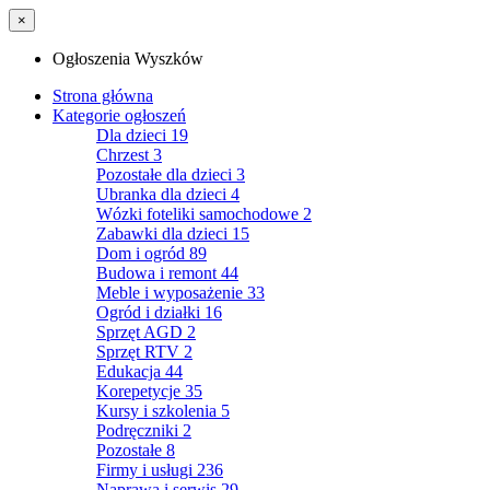
×
Ogłoszenia Wyszków
Strona główna
Kategorie ogłoszeń
Dla dzieci
19
Chrzest
3
Pozostałe dla dzieci
3
Ubranka dla dzieci
4
Wózki foteliki samochodowe
2
Zabawki dla dzieci
15
Dom i ogród
89
Budowa i remont
44
Meble i wyposażenie
33
Ogród i działki
16
Sprzęt AGD
2
Sprzęt RTV
2
Edukacja
44
Korepetycje
35
Kursy i szkolenia
5
Podręczniki
2
Pozostałe
8
Firmy i usługi
236
Naprawa i serwis
29