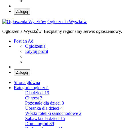
Zaloguj
Ogłoszenia Wyszków
Ogłoszenia Wyszków. Bezpłatny regionalny serwis ogłoszeniowy.
Post an Ad
Ogłoszenia
Edytuj profil
Zaloguj
Strona główna
Kategorie ogłoszeń
Dla dzieci
19
Chrzest
3
Pozostałe dla dzieci
3
Ubranka dla dzieci
4
Wózki foteliki samochodowe
2
Zabawki dla dzieci
15
Dom i ogród
89