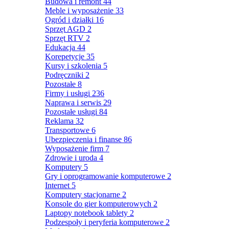
Budowa i remont
44
Meble i wyposażenie
33
Ogród i działki
16
Sprzęt AGD
2
Sprzęt RTV
2
Edukacja
44
Korepetycje
35
Kursy i szkolenia
5
Podręczniki
2
Pozostałe
8
Firmy i usługi
236
Naprawa i serwis
29
Pozostałe usługi
84
Reklama
32
Transportowe
6
Ubezpieczenia i finanse
86
Wyposażenie firm
7
Zdrowie i uroda
4
Komputery
5
Gry i oprogramowanie komputerowe
2
Internet
5
Komputery stacjonarne
2
Konsole do gier komputerowych
2
Laptopy notebook tablety
2
Podzespoły i peryferia komputerowe
2