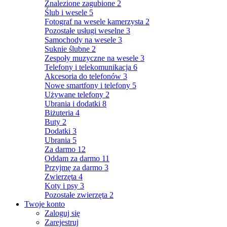
Znalezione zagubione
2
Ślub i wesele
5
Fotograf na wesele kamerzysta
2
Pozostałe usługi weselne
3
Samochody na wesele
3
Suknie ślubne
2
Zespoły muzyczne na wesele
3
Telefony i telekomunikacja
6
Akcesoria do telefonów
3
Nowe smartfony i telefony
5
Używane telefony
2
Ubrania i dodatki
8
Biżuteria
4
Buty
2
Dodatki
3
Ubrania
5
Za darmo
12
Oddam za darmo
11
Przyjmę za darmo
3
Zwierzęta
4
Koty i psy
3
Pozostałe zwierzęta
2
Twoje konto
Zaloguj się
Zarejestruj