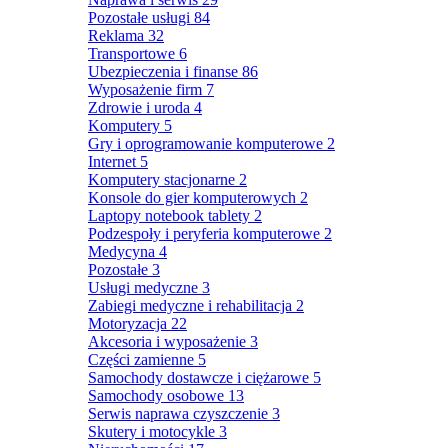
Pozostałe usługi
84
Reklama
32
Transportowe
6
Ubezpieczenia i finanse
86
Wyposażenie firm
7
Zdrowie i uroda
4
Komputery
5
Gry i oprogramowanie komputerowe
2
Internet
5
Komputery stacjonarne
2
Konsole do gier komputerowych
2
Laptopy notebook tablety
2
Podzespoły i peryferia komputerowe
2
Medycyna
4
Pozostałe
3
Usługi medyczne
3
Zabiegi medyczne i rehabilitacja
2
Motoryzacja
22
Akcesoria i wyposażenie
3
Części zamienne
5
Samochody dostawcze i ciężarowe
5
Samochody osobowe
13
Serwis naprawa czyszczenie
3
Skutery i motocykle
3