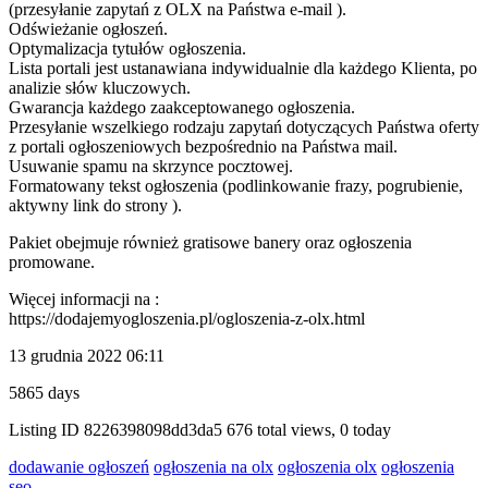
(przesyłanie zapytań z OLX na Państwa e-mail ).
Odświeżanie ogłoszeń.
Optymalizacja tytułów ogłoszenia.
Lista portali jest ustanawiana indywidualnie dla każdego Klienta, po
analizie słów kluczowych.
Gwarancja każdego zaakceptowanego ogłoszenia.
Przesyłanie wszelkiego rodzaju zapytań dotyczących Państwa oferty
z portali ogłoszeniowych bezpośrednio na Państwa mail.
Usuwanie spamu na skrzynce pocztowej.
Formatowany tekst ogłoszenia (podlinkowanie frazy, pogrubienie,
aktywny link do strony ).
Pakiet obejmuje również gratisowe banery oraz ogłoszenia
promowane.
Więcej informacji na :
https://dodajemyogloszenia.pl/ogloszenia-z-olx.html
13 grudnia 2022 06:11
5865 days
Listing ID
8226398098dd3da5
676 total views, 0 today
dodawanie ogłoszeń
ogłoszenia na olx
ogłoszenia olx
ogłoszenia
seo