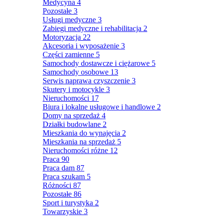
Medycyna
4
Pozostałe
3
Usługi medyczne
3
Zabiegi medyczne i rehabilitacja
2
Motoryzacja
22
Akcesoria i wyposażenie
3
Części zamienne
5
Samochody dostawcze i ciężarowe
5
Samochody osobowe
13
Serwis naprawa czyszczenie
3
Skutery i motocykle
3
Nieruchomości
17
Biura i lokalne usługowe i handlowe
2
Domy na sprzedaż
4
Działki budowlane
2
Mieszkania do wynajęcia
2
Mieszkania na sprzedaż
5
Nieruchomości różne
12
Praca
90
Praca dam
87
Praca szukam
5
Różności
87
Pozostałe
86
Sport i turystyka
2
Towarzyskie
3