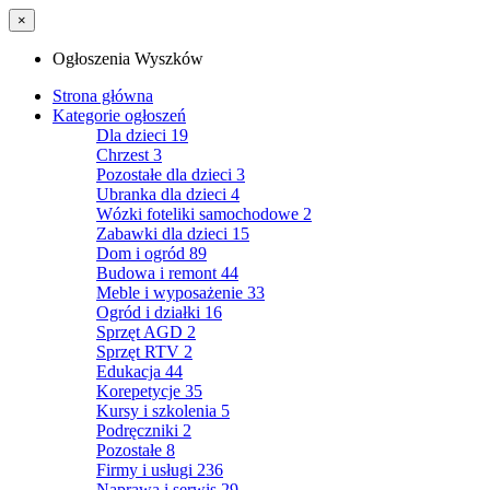
×
Ogłoszenia Wyszków
Strona główna
Kategorie ogłoszeń
Dla dzieci
19
Chrzest
3
Pozostałe dla dzieci
3
Ubranka dla dzieci
4
Wózki foteliki samochodowe
2
Zabawki dla dzieci
15
Dom i ogród
89
Budowa i remont
44
Meble i wyposażenie
33
Ogród i działki
16
Sprzęt AGD
2
Sprzęt RTV
2
Edukacja
44
Korepetycje
35
Kursy i szkolenia
5
Podręczniki
2
Pozostałe
8
Firmy i usługi
236
Naprawa i serwis
29