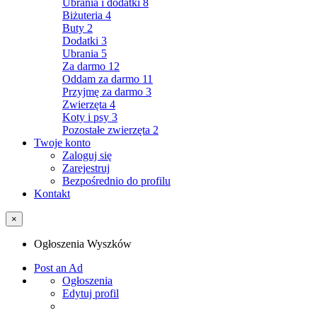
Ubrania i dodatki
8
Biżuteria
4
Buty
2
Dodatki
3
Ubrania
5
Za darmo
12
Oddam za darmo
11
Przyjmę za darmo
3
Zwierzęta
4
Koty i psy
3
Pozostałe zwierzęta
2
Twoje konto
Zaloguj się
Zarejestruj
Bezpośrednio do profilu
Kontakt
×
Ogłoszenia Wyszków
Post an Ad
Ogłoszenia
Edytuj profil