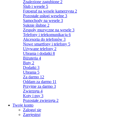
Znalezione zagubione
2
Ślub i wesele
5
Fotograf na wesele kamerzysta
2
Pozostałe usługi weselne
3
Samochody na wesele
3
Suknie ślubne
2
Zespoły muzyczne na wesele
3
Telefony i telekomunikacja
6
Akcesoria do telefonów
3
Nowe smartfony i telefony
5
Używane telefony
2
Ubrania i dodatki
8
Biżuteria
4
Buty
2
Dodatki
3
Ubrania
5
Za darmo
12
Oddam za darmo
11
Przyjmę za darmo
3
Zwierzęta
4
Koty i psy
3
Pozostałe zwierzęta
2
Twoje konto
Zaloguj się
Zarejestruj