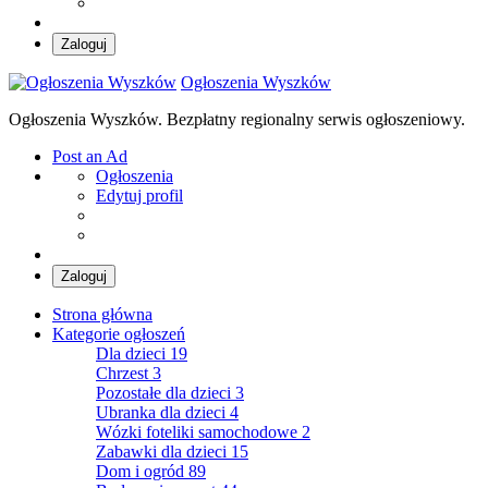
Zaloguj
Ogłoszenia Wyszków
Ogłoszenia Wyszków. Bezpłatny regionalny serwis ogłoszeniowy.
Post an Ad
Ogłoszenia
Edytuj profil
Zaloguj
Strona główna
Kategorie ogłoszeń
Dla dzieci
19
Chrzest
3
Pozostałe dla dzieci
3
Ubranka dla dzieci
4
Wózki foteliki samochodowe
2
Zabawki dla dzieci
15
Dom i ogród
89