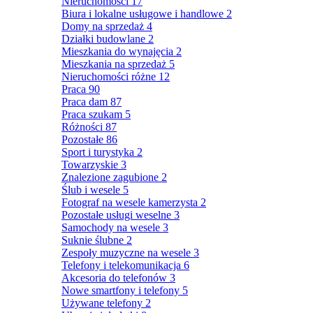
Nieruchomości
17
Biura i lokalne usługowe i handlowe
2
Domy na sprzedaż
4
Działki budowlane
2
Mieszkania do wynajęcia
2
Mieszkania na sprzedaż
5
Nieruchomości różne
12
Praca
90
Praca dam
87
Praca szukam
5
Różności
87
Pozostałe
86
Sport i turystyka
2
Towarzyskie
3
Znalezione zagubione
2
Ślub i wesele
5
Fotograf na wesele kamerzysta
2
Pozostałe usługi weselne
3
Samochody na wesele
3
Suknie ślubne
2
Zespoły muzyczne na wesele
3
Telefony i telekomunikacja
6
Akcesoria do telefonów
3
Nowe smartfony i telefony
5
Używane telefony
2