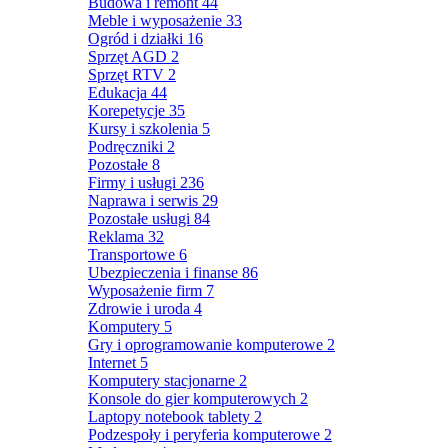
Budowa i remont
44
Meble i wyposażenie
33
Ogród i działki
16
Sprzęt AGD
2
Sprzęt RTV
2
Edukacja
44
Korepetycje
35
Kursy i szkolenia
5
Podręczniki
2
Pozostałe
8
Firmy i usługi
236
Naprawa i serwis
29
Pozostałe usługi
84
Reklama
32
Transportowe
6
Ubezpieczenia i finanse
86
Wyposażenie firm
7
Zdrowie i uroda
4
Komputery
5
Gry i oprogramowanie komputerowe
2
Internet
5
Komputery stacjonarne
2
Konsole do gier komputerowych
2
Laptopy notebook tablety
2
Podzespoły i peryferia komputerowe
2