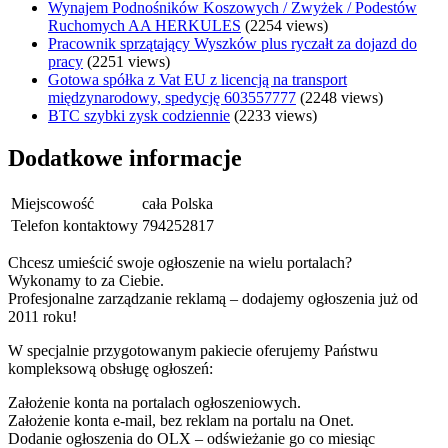
Wynajem Podnośników Koszowych / Zwyżek / Podestów
Ruchomych AA HERKULES
(2254 views)
Pracownik sprzątający Wyszków plus ryczałt za dojazd do
pracy
(2251 views)
Gotowa spółka z Vat EU z licencją na transport
międzynarodowy, spedycję 603557777
(2248 views)
BTC szybki zysk codziennie
(2233 views)
Dodatkowe informacje
Miejscowość
cała Polska
Telefon kontaktowy
794252817
Chcesz umieścić swoje ogłoszenie na wielu portalach?
Wykonamy to za Ciebie.
Profesjonalne zarządzanie reklamą – dodajemy ogłoszenia już od
2011 roku!
W specjalnie przygotowanym pakiecie oferujemy Państwu
kompleksową obsługę ogłoszeń:
Założenie konta na portalach ogłoszeniowych.
Założenie konta e-mail, bez reklam na portalu na Onet.
Dodanie ogłoszenia do OLX – odświeżanie go co miesiąc