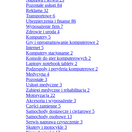
Pozostałe usługi
84
Reklama
32
Transportowe
6
Ubezpieczenia i finanse
86
Wyposażenie firm
7
Zdrowie i uroda
4
Komputery
5
Gry i oprogramowanie komputerowe
2
Internet
5
Komputery stacjonarne
2
Konsole do gier komputerowych
2
Laptopy notebook tablety
2
Podzespoły i peryferia komputerowe
2
Medycyna
4
Pozostałe
3
Usługi medyczne
3
Zabiegi medyczne i rehabilitacja
2
Motoryzacja
22
Akcesoria i wyposażenie
3
Części zamienne
5
Samochody dostawcze i ciężarowe
5
Samochody osobowe
13
Serwis naprawa czyszczenie
3
Skutery i motocykle
3