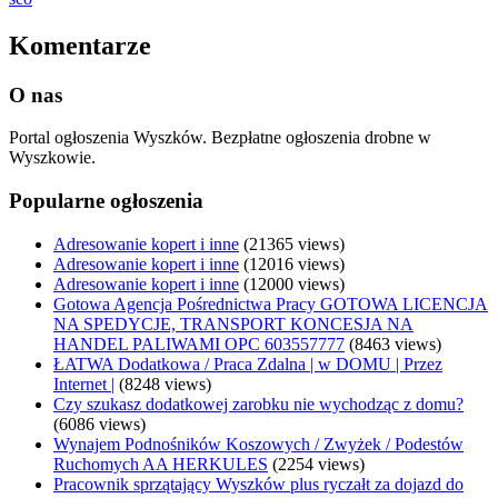
Komentarze
O nas
Portal ogłoszenia Wyszków. Bezpłatne ogłoszenia drobne w
Wyszkowie.
Popularne ogłoszenia
Adresowanie kopert i inne
(21365 views)
Adresowanie kopert i inne
(12016 views)
Adresowanie kopert i inne
(12000 views)
Gotowa Agencja Pośrednictwa Pracy GOTOWA LICENCJA
NA SPEDYCJE, TRANSPORT KONCESJA NA
HANDEL PALIWAMI OPC 603557777
(8463 views)
ŁATWA Dodatkowa / Praca Zdalna | w DOMU | Przez
Internet |
(8248 views)
Czy szukasz dodatkowej zarobku nie wychodząc z domu?
(6086 views)
Wynajem Podnośników Koszowych / Zwyżek / Podestów
Ruchomych AA HERKULES
(2254 views)
Pracownik sprzątający Wyszków plus ryczałt za dojazd do