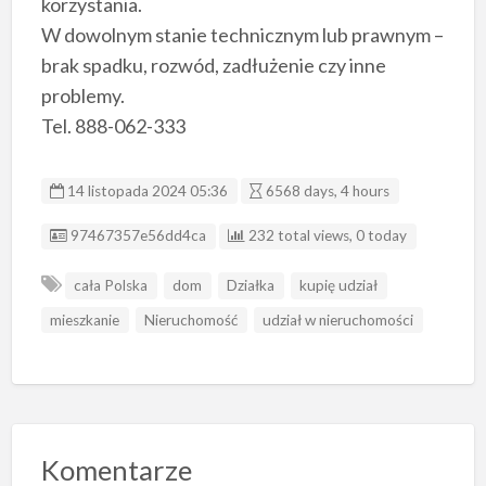
korzystania.
W dowolnym stanie technicznym lub prawnym –
brak spadku, rozwód, zadłużenie czy inne
problemy.
Tel. 888-062-333
14 listopada 2024 05:36
6568 days, 4 hours
Listing ID
97467357e56dd4ca
232 total views, 0 today
cała Polska
dom
Działka
kupię udział
mieszkanie
Nieruchomość
udział w nieruchomości
Komentarze