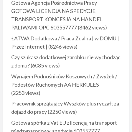
Gotowa Agencja Pośrednictwa Pracy
GOTOWA LICENCJA NA SPEDYCJE,
TRANSPORT KONCESJA NA HANDEL
PALIWAMI OPC 603557777
(8462 views)
ŁATWA Dodatkowa / Praca Zdalna | w DOMU |
Przez Internet |
(8246 views)
Czy szukasz dodatkowej zarobku nie wychodząc
z domu?
(6085 views)
Wynajem Podnośników Koszowych / Zwyżek /
Podestów Ruchomych AA HERKULES
(2253 views)
Pracownik sprzątający Wyszków plus ryczałt za
dojazd do pracy
(2250 views)
Gotowa spółka z Vat EU z licencją na transport
międzynarodowy, spedycję 603557777