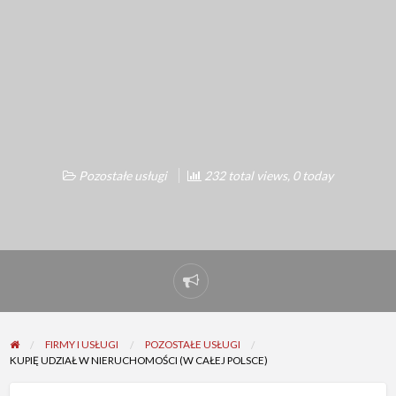
Pozostałe usługi
232 total views, 0 today
Report
problem
FIRMY I USŁUGI
POZOSTAŁE USŁUGI
KUPIĘ UDZIAŁ W NIERUCHOMOŚCI (W CAŁEJ POLSCE)