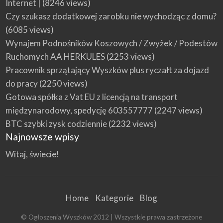
Internet |
(8246 views)
Czy szukasz dodatkowej zarobku nie wychodząc z domu?
(6085 views)
Wynajem Podnośników Koszowych / Zwyżek / Podestów
Ruchomych AA HERKULES
(2253 views)
Pracownik sprzątający Wyszków plus ryczałt za dojazd
do pracy
(2250 views)
Gotowa spółka z Vat EU z licencją na transport
międzynarodowy, spedycję 603557777
(2247 views)
BTC szybki zysk codziennie
(2232 views)
Najnowsze wpisy
Witaj, świecie!
Home
Kategorie
Blog
© Ogłoszenia Wyszków 2012 | Wszystkie prawa zastrzeżone