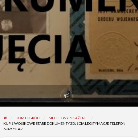
Report
problem
DOM I OGRÓD
MEBLE I WYPOSAŻENIE
KUPIĘ WOJSKOWE STARE DOKUMENTY,ZDJĘCIA,LEGITYMACJE TELEFON
694972047