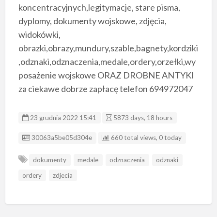
koncentracyjnych,legitymacje, stare pisma,
dyplomy, dokumenty wojskowe, zdjęcia,
widokówki,
obrazki,obrazy,mundury,szable,bagnety,kordziki
,odznaki,odznaczenia,medale,ordery,orzełki,wy
posażenie wojskowe ORAZ DROBNE ANTYKI
za ciekawe dobrze zapłacę telefon 694972047
23 grudnia 2022 15:41
5873 days, 18 hours
Listing ID
30063a5be05d304e
660 total views, 0 today
dokumenty
medale
odznaczenia
odznaki
ordery
zdjecia