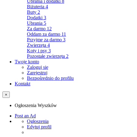
Ubrania i dodatki
8
Biżuteria
4
Buty
2
Dodatki
3
Ubrania
5
Za darmo
12
Oddam za darmo
11
Przyjmę za darmo
3
Zwierzęta
4
Koty i psy
3
Pozostałe zwierzęta
2
Twoje konto
Zaloguj się
Zarejestruj
Bezpośrednio do profilu
Kontakt
×
Ogłoszenia Wyszków
Post an Ad
Ogłoszenia
Edytuj profil