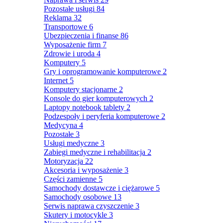
Pozostałe usługi
84
Reklama
32
Transportowe
6
Ubezpieczenia i finanse
86
Wyposażenie firm
7
Zdrowie i uroda
4
Komputery
5
Gry i oprogramowanie komputerowe
2
Internet
5
Komputery stacjonarne
2
Konsole do gier komputerowych
2
Laptopy notebook tablety
2
Podzespoły i peryferia komputerowe
2
Medycyna
4
Pozostałe
3
Usługi medyczne
3
Zabiegi medyczne i rehabilitacja
2
Motoryzacja
22
Akcesoria i wyposażenie
3
Części zamienne
5
Samochody dostawcze i ciężarowe
5
Samochody osobowe
13
Serwis naprawa czyszczenie
3
Skutery i motocykle
3