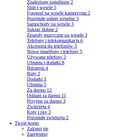
Znalezione zagubione
2
Ślub i wesele
5
Fotograf na wesele kamerzysta
2
Pozostałe usługi weselne
3
Samochody na wesele
3
Suknie ślubne
2
Zespoły muzyczne na wesele
3
Telefony i telekomunikacja
6
Akcesoria do telefonów
3
Nowe smartfony i telefony
5
Używane telefony
2
Ubrania i dodatki
8
Biżuteria
4
Buty
2
Dodatki
3
Ubrania
5
Za darmo
12
Oddam za darmo
11
Przyjmę za darmo
3
Zwierzęta
4
Koty i psy
3
Pozostałe zwierzęta
2
Twoje konto
Zaloguj się
Zarejestruj