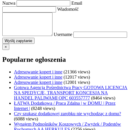
Nazwa
Email
Wiadomość
Username
×
Popularne ogłoszenia
Adresowanie kopert i inne
(21366 views)
Adresowanie kopert i inne
(12017 views)
Adresowanie kopert i inne
(12001 views)
Gotowa Agencja Pośrednictwa Pracy GOTOWA LICENCJA
NA SPEDYCJE, TRANSPORT KONCESJA NA
HANDEL PALIWAMI OPC 603557777
(8464 views)
ŁATWA Dodatkowa / Praca Zdalna | w DOMU | Przez
Internet |
(8248 views)
Czy szukasz dodatkowej zarobku nie wychodząc z domu?
(6088 views)
Wynajem Podnośników Koszowych / Zwyżek / Podestów
Ruchomych AA HERKULES
(2256 views)