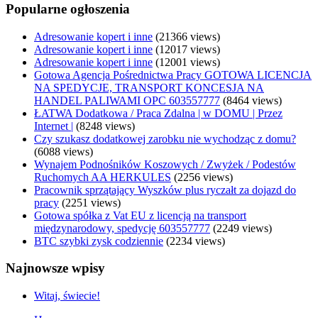
Popularne ogłoszenia
Adresowanie kopert i inne
(21366 views)
Adresowanie kopert i inne
(12017 views)
Adresowanie kopert i inne
(12001 views)
Gotowa Agencja Pośrednictwa Pracy GOTOWA LICENCJA
NA SPEDYCJE, TRANSPORT KONCESJA NA
HANDEL PALIWAMI OPC 603557777
(8464 views)
ŁATWA Dodatkowa / Praca Zdalna | w DOMU | Przez
Internet |
(8248 views)
Czy szukasz dodatkowej zarobku nie wychodząc z domu?
(6088 views)
Wynajem Podnośników Koszowych / Zwyżek / Podestów
Ruchomych AA HERKULES
(2256 views)
Pracownik sprzątający Wyszków plus ryczałt za dojazd do
pracy
(2251 views)
Gotowa spółka z Vat EU z licencją na transport
międzynarodowy, spedycję 603557777
(2249 views)
BTC szybki zysk codziennie
(2234 views)
Najnowsze wpisy
Witaj, świecie!