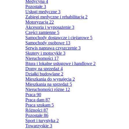
Medycyna
4
Pozostałe
3
Usługi medyczne
3
Zabiegi medyczne i rehabilitacja
2
Motoryzacja
22
Akcesoria i wyposażenie
3
Części zamienne
5
Samochody dostawcze i ciężarowe
5
Samochody osobowe
13
Serwis naprawa czyszczenie
3
Skutery i motocykle
3
Nieruchomości
17
Biura i lokalne usługowe i handlowe
2
Domy na sprzedaż
4
Działki budowlane
2
Mieszkania do wynajęcia
2
Mieszkania na sprzedaż
5
Nieruchomości różne
12
Praca
90
Praca dam
87
Praca szukam
5
Różności
87
Pozostałe
86
Sport i turystyka
2
Towarzyskie
3