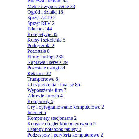
Budowa i remont
44
Meble i wyposażenie
33
Ogród i działki
16
Sprzęt AGD
2
Sprzęt RTV
2
Edukacja
44
Korepetycje
35
Kursy i szkolenia
5
Podręczniki
2
Pozostałe
8
Firmy i usługi
236
Naprawa i serwis
29
Pozostałe usługi
84
Reklama
32
Transportowe
6
Ubezpieczenia i finanse
86
Wyposażenie firm
7
Zdrowie i uroda
4
Komputery
5
Gry i oprogramowanie komputerowe
2
Internet
5
Komputery stacjonarne
2
Konsole do gier komputerowych
2
Laptopy notebook tablety
2
Podzespoły i peryferia komputerowe
2