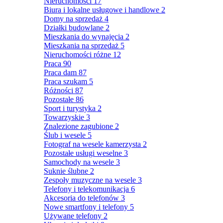
Nieruchomości
17
Biura i lokalne usługowe i handlowe
2
Domy na sprzedaż
4
Działki budowlane
2
Mieszkania do wynajęcia
2
Mieszkania na sprzedaż
5
Nieruchomości różne
12
Praca
90
Praca dam
87
Praca szukam
5
Różności
87
Pozostałe
86
Sport i turystyka
2
Towarzyskie
3
Znalezione zagubione
2
Ślub i wesele
5
Fotograf na wesele kamerzysta
2
Pozostałe usługi weselne
3
Samochody na wesele
3
Suknie ślubne
2
Zespoły muzyczne na wesele
3
Telefony i telekomunikacja
6
Akcesoria do telefonów
3
Nowe smartfony i telefony
5
Używane telefony
2