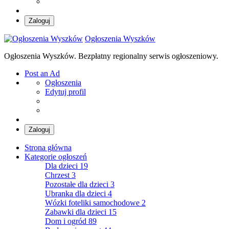
Zaloguj
Ogłoszenia Wyszków
Ogłoszenia Wyszków. Bezpłatny regionalny serwis ogłoszeniowy.
Post an Ad
Ogłoszenia
Edytuj profil
Zaloguj
Strona główna
Kategorie ogłoszeń
Dla dzieci
19
Chrzest
3
Pozostałe dla dzieci
3
Ubranka dla dzieci
4
Wózki foteliki samochodowe
2
Zabawki dla dzieci
15
Dom i ogród
89