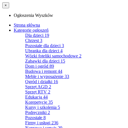
×
Ogłoszenia Wyszków
Strona główna
Kategorie ogłoszeń
Dla dzieci
19
Chrzest
3
Pozostałe dla dzieci
3
Ubranka dla dzieci
4
Wózki foteliki samochodowe
2
Zabawki dla dzieci
15
Dom i ogród
89
Budowa i remont
44
Meble i wyposażenie
33
Ogród i działki
16
Sprzęt AGD
2
Sprzęt RTV
2
Edukacja
44
Korepetycje
35
Kursy i szkolenia
5
Podręczniki
2
Pozostałe
8
Firmy i usługi
236
Naprawa i serwis
29