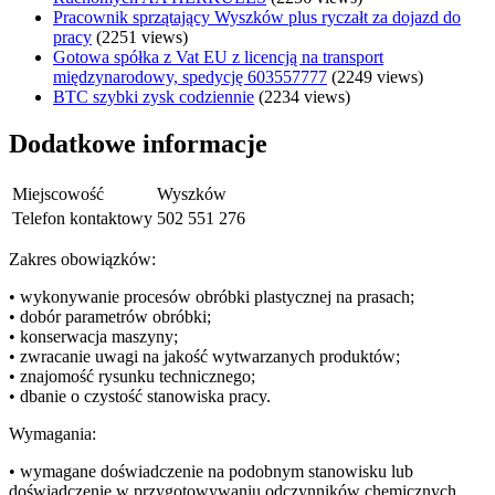
Pracownik sprzątający Wyszków plus ryczałt za dojazd do
pracy
(2251 views)
Gotowa spółka z Vat EU z licencją na transport
międzynarodowy, spedycję 603557777
(2249 views)
BTC szybki zysk codziennie
(2234 views)
Dodatkowe informacje
Miejscowość
Wyszków
Telefon kontaktowy
502 551 276
Zakres obowiązków:
• wykonywanie procesów obróbki plastycznej na prasach;
• dobór parametrów obróbki;
• konserwacja maszyny;
• zwracanie uwagi na jakość wytwarzanych produktów;
• znajomość rysunku technicznego;
• dbanie o czystość stanowiska pracy.
Wymagania:
• wymagane doświadczenie na podobnym stanowisku lub
doświadczenie w przygotowywaniu odczynników chemicznych,