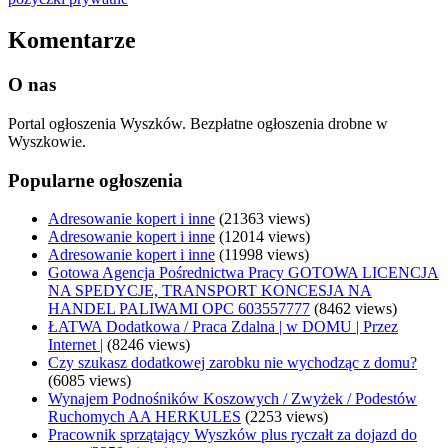
Komentarze
O nas
Portal ogłoszenia Wyszków. Bezpłatne ogłoszenia drobne w
Wyszkowie.
Popularne ogłoszenia
Adresowanie kopert i inne
(21363 views)
Adresowanie kopert i inne
(12014 views)
Adresowanie kopert i inne
(11998 views)
Gotowa Agencja Pośrednictwa Pracy GOTOWA LICENCJA
NA SPEDYCJE, TRANSPORT KONCESJA NA
HANDEL PALIWAMI OPC 603557777
(8462 views)
ŁATWA Dodatkowa / Praca Zdalna | w DOMU | Przez
Internet |
(8246 views)
Czy szukasz dodatkowej zarobku nie wychodząc z domu?
(6085 views)
Wynajem Podnośników Koszowych / Zwyżek / Podestów
Ruchomych AA HERKULES
(2253 views)
Pracownik sprzątający Wyszków plus ryczałt za dojazd do