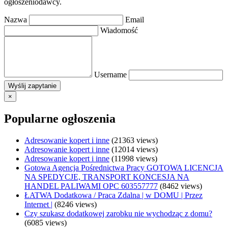
ogłoszeniodawcy.
Nazwa
Email
Wiadomość
Username
×
Popularne ogłoszenia
Adresowanie kopert i inne
(21363 views)
Adresowanie kopert i inne
(12014 views)
Adresowanie kopert i inne
(11998 views)
Gotowa Agencja Pośrednictwa Pracy GOTOWA LICENCJA
NA SPEDYCJE, TRANSPORT KONCESJA NA
HANDEL PALIWAMI OPC 603557777
(8462 views)
ŁATWA Dodatkowa / Praca Zdalna | w DOMU | Przez
Internet |
(8246 views)
Czy szukasz dodatkowej zarobku nie wychodząc z domu?
(6085 views)