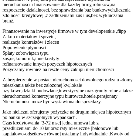
nieruchomosci i finansowanie dla kazdej firmy,rolnikow,na
rozpoczecie dzialalnosci, bez sprawdzania baz bankowych,liczenia
zdolnosci kredytowej ,z zadlużeniami zus i us,bez wykluczania
branż.
Finansowanie na inwestycje firmowe w tym developerskie ,flipp
Zakup materiałow i sprzetu,
realizacja kontraktów i zlecen
Poprawienie płynnosci
Splaty zobowiązan typu
zus,us,komornik,inne kredyty
refinansowanie innych pozyczek hipotecznych
Pozyczamy rowniez na reszte ceny zakupu nieruchomosci
Zabezpieczenie w postaci nieruchomosci dowolnego rodzaju -domy
mieszkania także bez zalozonej kw,lokale
uzytkowe,dzialki budowlane,inwestycyjne oraz grunty rolne a takze
nieruchomosci komercyjne typu biurowce,hotele,pensjonaty
Nieruchomosc moze byc wystawiona do sprzedazy.
Jako nieliczni oferujemy pożyczke na drugim miejscu hipotecznym
po banku w szczegolnych wypadkach.
Czas kredytowania [3-72 msc] jedna umowa lub z
przedlużeniami do 10 lat oraz raty miesieczne [balonowe lub
kapitałowo-odsetkowe równe] ustalamy indywidualnie .Kwoty od