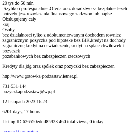
20 tys do 50 mln
.Szybko i profesjonalnie .Oferta oraz doradztwo sa bezplatne Jezeli
potrzebujesz rozwiazania finansowego zadzwon lub napisz
Obslugujemy cały
kraj.
Osoby
bez dzialalnosci tylko z udokumentowanym dochodem rowniez
zagranicznym-pozyczka pod hipoteke bez BIK,kredyt na dochody
zagraniczne,kredyt na oswiadczenie,kredyt na splate chwilowek i
pozyczek
pozabankowych bez zabezpieczen rzeczowych
Kredyty dla jdg oraz spółek oraz pozyczki bez zabezpieczen
http://www.gotowka-podzastaw.letnet.pl
731-531-144
pozyczkapodzastaw@wp.pl
12 listopada 2023 16:23
6201 days, 17 hours
Listing ID
626550eddd85923
460 total views, 0 today
pozyczki prywatne