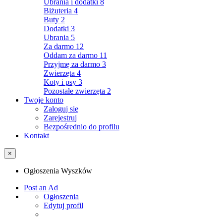
Ubrania i dodatki
8
Biżuteria
4
Buty
2
Dodatki
3
Ubrania
5
Za darmo
12
Oddam za darmo
11
Przyjmę za darmo
3
Zwierzęta
4
Koty i psy
3
Pozostałe zwierzęta
2
Twoje konto
Zaloguj się
Zarejestruj
Bezpośrednio do profilu
Kontakt
×
Ogłoszenia Wyszków
Post an Ad
Ogłoszenia
Edytuj profil