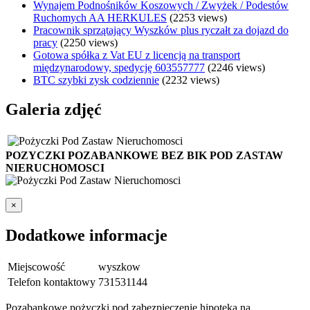
Wynajem Podnośników Koszowych / Zwyżek / Podestów
Ruchomych AA HERKULES
(2253 views)
Pracownik sprzątający Wyszków plus ryczałt za dojazd do
pracy
(2250 views)
Gotowa spółka z Vat EU z licencją na transport
międzynarodowy, spedycję 603557777
(2246 views)
BTC szybki zysk codziennie
(2232 views)
Galeria zdjęć
POZYCZKI POZABANKOWE BEZ BIK POD ZASTAW
NIERUCHOMOSCI
×
Dodatkowe informacje
Miejscowość
wyszkow
Telefon kontaktowy
731531144
Pozabankowe pożyczki pod zabezpieczenie hipoteka na