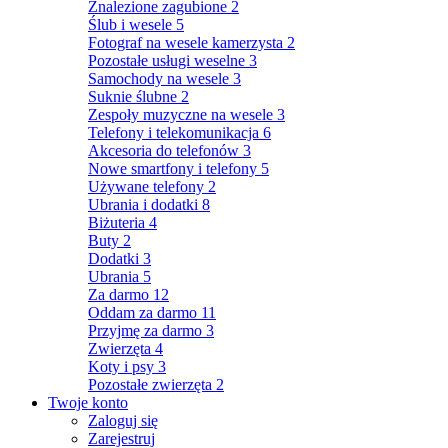
Znalezione zagubione
2
Ślub i wesele
5
Fotograf na wesele kamerzysta
2
Pozostałe usługi weselne
3
Samochody na wesele
3
Suknie ślubne
2
Zespoły muzyczne na wesele
3
Telefony i telekomunikacja
6
Akcesoria do telefonów
3
Nowe smartfony i telefony
5
Używane telefony
2
Ubrania i dodatki
8
Biżuteria
4
Buty
2
Dodatki
3
Ubrania
5
Za darmo
12
Oddam za darmo
11
Przyjmę za darmo
3
Zwierzęta
4
Koty i psy
3
Pozostałe zwierzęta
2
Twoje konto
Zaloguj się
Zarejestruj