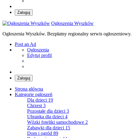
Zaloguj
Ogłoszenia Wyszków
Ogłoszenia Wyszków. Bezpłatny regionalny serwis ogłoszeniowy.
Post an Ad
Ogłoszenia
Edytuj profil
Zaloguj
Strona główna
Kategorie ogłoszeń
Dla dzieci
19
Chrzest
3
Pozostałe dla dzieci
3
Ubranka dla dzieci
4
Wózki foteliki samochodowe
2
Zabawki dla dzieci
15
Dom i ogród
89