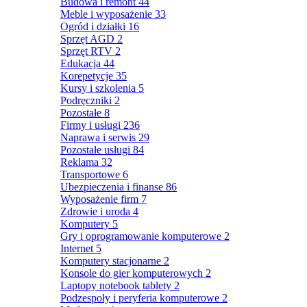
Budowa i remont
44
Meble i wyposażenie
33
Ogród i działki
16
Sprzęt AGD
2
Sprzęt RTV
2
Edukacja
44
Korepetycje
35
Kursy i szkolenia
5
Podręczniki
2
Pozostałe
8
Firmy i usługi
236
Naprawa i serwis
29
Pozostałe usługi
84
Reklama
32
Transportowe
6
Ubezpieczenia i finanse
86
Wyposażenie firm
7
Zdrowie i uroda
4
Komputery
5
Gry i oprogramowanie komputerowe
2
Internet
5
Komputery stacjonarne
2
Konsole do gier komputerowych
2
Laptopy notebook tablety
2
Podzespoły i peryferia komputerowe
2