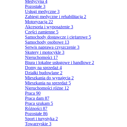
Medycyna
4
Pozostałe
3
Usługi medyczne
3
Zabiegi medyczne i rehabilitacja
2
Motoryzacja
22
Akcesoria i wyposażenie
3
Części zamienne
5
Samochody dostawcze i ciężarowe
5
Samochody osobowe
13
Serwis naprawa czyszczenie
3
Skutery i motocykle
3
Nieruchomości
17
Biura i lokalne usługowe i handlowe
2
Domy na sprzedaż
4
Działki budowlane
2
Mieszkania do wynajęcia
2
Mieszkania na sprzedaż
5
Nieruchomości różne
12
Praca
90
Praca dam
87
Praca szukam
5
Różności
87
Pozostałe
86
Sport i turystyka
2
Towarzyskie
3