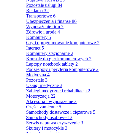
Pozostałe usługi
84
Reklama
32
Transportowe
6
Ubezpieczenia i finanse
86
Wyposażenie firm
7
Zdrowie i uroda
4
Komputery
5
Gry i oprogramowanie komputerowe
2
Internet
5
Komputery stacjonarne
2
Konsole do gier komputerowych
2
Laptopy notebook tablety
2
Podzespoły i peryferia komputerowe
2
Medycyna
4
Pozostałe
3
Usługi medyczne
3
Zabiegi medyczne i rehabilitacja
2
Motoryzacja
22
Akcesoria i wyposażenie
3
Części zamienne
5
Samochody dostawcze i ciężarowe
5
Samochody osobowe
13
Serwis naprawa czyszczenie
3
Skutery i motocykle
3