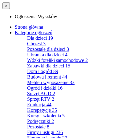
×
Ogłoszenia Wyszków
Strona główna
Kategorie ogłoszeń
Dla dzieci
19
Chrzest
3
Pozostałe dla dzieci
3
Ubranka dla dzieci
4
Wózki foteliki samochodowe
2
Zabawki dla dzieci
15
Dom i ogród
89
Budowa i remont
44
Meble i wyposażenie
33
Ogród i działki
16
Sprzęt AGD
2
Sprzęt RTV
2
Edukacja
44
Korepetycje
35
Kursy i szkolenia
5
Podręczniki
2
Pozostałe
8
Firmy i usługi
236
Naprawa i serwis
29