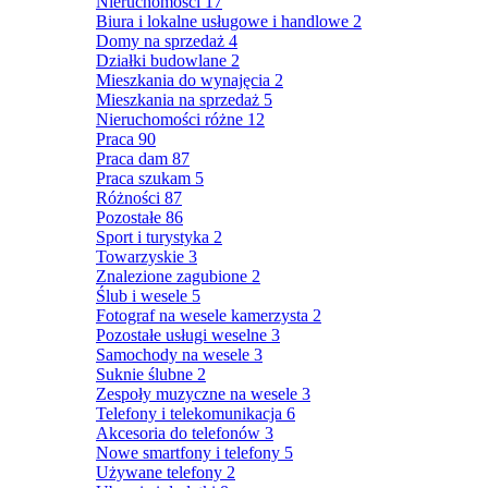
Nieruchomości
17
Biura i lokalne usługowe i handlowe
2
Domy na sprzedaż
4
Działki budowlane
2
Mieszkania do wynajęcia
2
Mieszkania na sprzedaż
5
Nieruchomości różne
12
Praca
90
Praca dam
87
Praca szukam
5
Różności
87
Pozostałe
86
Sport i turystyka
2
Towarzyskie
3
Znalezione zagubione
2
Ślub i wesele
5
Fotograf na wesele kamerzysta
2
Pozostałe usługi weselne
3
Samochody na wesele
3
Suknie ślubne
2
Zespoły muzyczne na wesele
3
Telefony i telekomunikacja
6
Akcesoria do telefonów
3
Nowe smartfony i telefony
5
Używane telefony
2