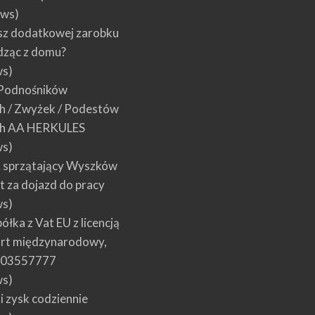
ews)
sz dodatkowej zarobku
dząc z domu?
ws)
Podnośników
 / Zwyżek / Podestów
h AA HERKULES
ws)
 sprzątający Wyszków
łt za dojazd do pracy
ws)
łka z Vat EU z licencją
ort międzynarodowy,
 603557777
ws)
 zysk codziennie