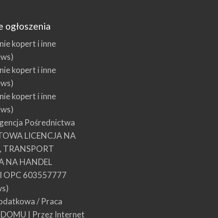
e ogłoszenia
e kopert i inne
ews)
e kopert i inne
ews)
e kopert i inne
ews)
encja Pośrednictwa
TOWA LICENCJA NA
E, TRANSPORT
A NA HANDEL
 OPC 603557777
ws)
datkowa / Praca
w DOMU | Przez Internet