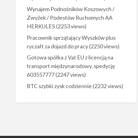
Wynajem Podnośników Koszowych /
Zwyżek / Podestów Ruchomych AA
HERKULES
(2253 views)
Pracownik sprzątający Wyszków plus
ryczałt za dojazd do pracy
(2250 views)
Gotowa spółka z Vat EU z licencją na
transport międzynarodowy, spedycję
603557777
(2247 views)
BTC szybki zysk codziennie
(2232 views)