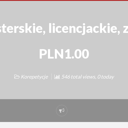
erskie, licencjackie,
PLN1.00
Korepetycje
546 total views, 0 today
Report
problem