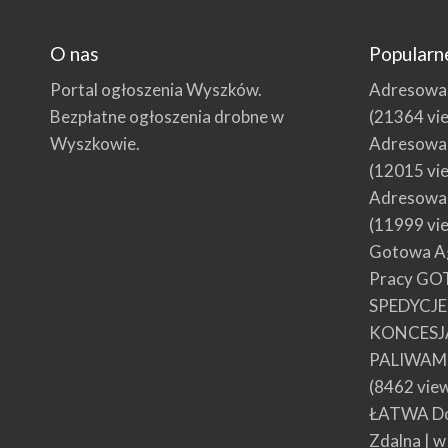
O nas
Popularn
Portal ogłoszenia Wyszków.
Adresowani
Bezpłatne ogłoszenia drobne w
(21364 vi
Wyszkowie.
Adresowani
(12015 vi
Adresowani
(11999 vi
Gotowa Ag
Pracy GO
SPEDYCJ
KONCESJ
PALIWAMI
(8462 vie
ŁATWA Do
Zdalna | 