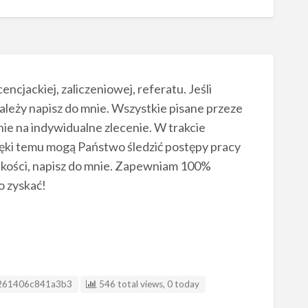
ncjackiej, zaliczeniowej, referatu. Jeśli
należy napisz do mnie. Wszystkie pisane przeze
nie na indywidualne zlecenie. W trakcie
ęki temu mogą Państwo śledzić postępy pracy
 jakości, napisz do mnie. Zapewniam 100%
o zyskać!
ting ID
261406c841a3b3
546 total views, 0 today