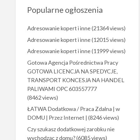
Popularne ogłoszenia
Adresowanie kopert i inne
(21364 views)
Adresowanie kopert i inne
(12015 views)
Adresowanie kopert i inne
(11999 views)
Gotowa Agencja Pośrednictwa Pracy
GOTOWA LICENCJA NA SPEDYCJE,
TRANSPORT KONCESJA NA HANDEL
PALIWAMI OPC 603557777
(8462 views)
ŁATWA Dodatkowa / Praca Zdalna | w
DOMU | Przez Internet |
(8246 views)
Czy szukasz dodatkowej zarobku nie
wychodząc z domu?
(6085 views)