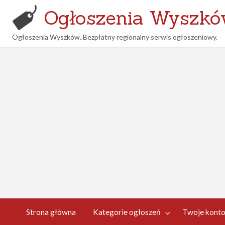
Ogłoszenia Wyszk
Ogłoszenia Wyszków. Bezpłatny regionalny serwis ogłoszeniowy.
woje
Kontakt
nto
Strona główna
Kategorie ogłoszeń
Twoje kont