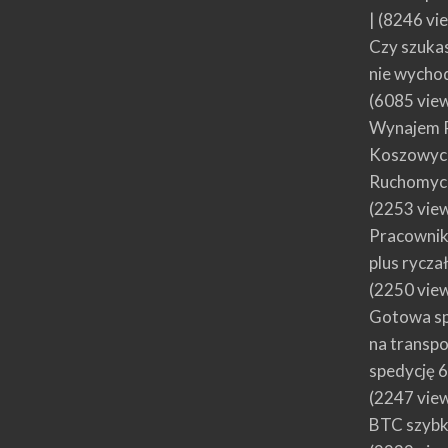
|
(8246 vi
Czy szuka
nie wycho
(6085 vie
Wynajem 
Koszowych
Ruchomyc
(2253 vie
Pracownik
plus rycza
(2250 vie
Gotowa spó
na transp
spedycję
(2247 vie
BTC szybki