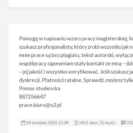
Pomogę w napisaniu wzoru pracy magisterskiej, lice
szukasz profesjonalisty, który zrobi wszystko jak 
mnie prace są bez plagiatu, tekst autorski, wyłącz
współpracy zapewniam stały kontakt ze mną – dzi
– jej jakość i wszystko weryfikować. Jeśli szukasz
dyskrecji. Płatności ratalne. Sprawdź, możesz tylk
Pomoc studencka
887256647
prace.biuro@o2.pl
Lis
14 września 2021 11:34
5411 days, 21 hours
19