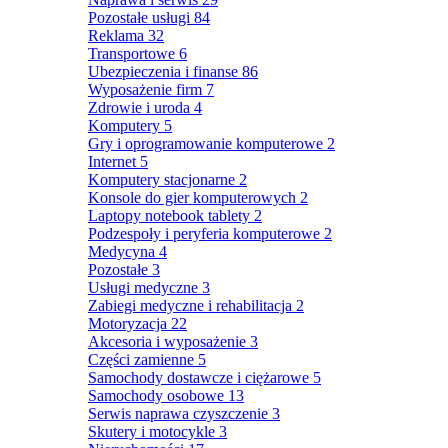
Pozostałe usługi
84
Reklama
32
Transportowe
6
Ubezpieczenia i finanse
86
Wyposażenie firm
7
Zdrowie i uroda
4
Komputery
5
Gry i oprogramowanie komputerowe
2
Internet
5
Komputery stacjonarne
2
Konsole do gier komputerowych
2
Laptopy notebook tablety
2
Podzespoły i peryferia komputerowe
2
Medycyna
4
Pozostałe
3
Usługi medyczne
3
Zabiegi medyczne i rehabilitacja
2
Motoryzacja
22
Akcesoria i wyposażenie
3
Części zamienne
5
Samochody dostawcze i ciężarowe
5
Samochody osobowe
13
Serwis naprawa czyszczenie
3
Skutery i motocykle
3