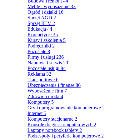
Budowa i remont
44
Meble i wyposażenie
33
Ogród i działki
16
Sprzęt AGD
2
Sprzęt RTV
2
Edukacja
44
Korepetycje
35
Kursy i szkolenia
5
Podręczniki
2
Pozostałe
8
Firmy i usługi
236
Naprawa i serwis
29
Pozostałe usługi
84
Reklama
32
Transportowe
6
Ubezpieczenia i finanse
86
Wyposażenie firm
7
Zdrowie i uroda
4
Komputery
5
Gry i oprogramowanie komputerowe
2
Internet
5
Komputery stacjonarne
2
Konsole do gier komputerowych
2
Laptopy notebook tablety
2
Podzespoły i peryferia komputerowe
2