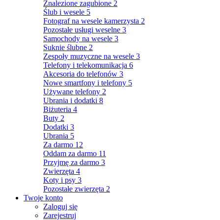
Znalezione zagubione
2
Ślub i wesele
5
Fotograf na wesele kamerzysta
2
Pozostałe usługi weselne
3
Samochody na wesele
3
Suknie ślubne
2
Zespoły muzyczne na wesele
3
Telefony i telekomunikacja
6
Akcesoria do telefonów
3
Nowe smartfony i telefony
5
Używane telefony
2
Ubrania i dodatki
8
Biżuteria
4
Buty
2
Dodatki
3
Ubrania
5
Za darmo
12
Oddam za darmo
11
Przyjmę za darmo
3
Zwierzęta
4
Koty i psy
3
Pozostałe zwierzęta
2
Twoje konto
Zaloguj się
Zarejestruj