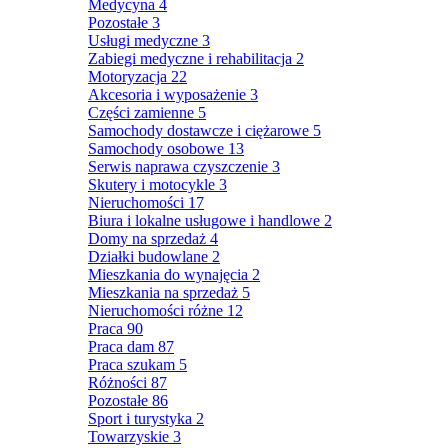
Medycyna
4
Pozostałe
3
Usługi medyczne
3
Zabiegi medyczne i rehabilitacja
2
Motoryzacja
22
Akcesoria i wyposażenie
3
Części zamienne
5
Samochody dostawcze i ciężarowe
5
Samochody osobowe
13
Serwis naprawa czyszczenie
3
Skutery i motocykle
3
Nieruchomości
17
Biura i lokalne usługowe i handlowe
2
Domy na sprzedaż
4
Działki budowlane
2
Mieszkania do wynajęcia
2
Mieszkania na sprzedaż
5
Nieruchomości różne
12
Praca
90
Praca dam
87
Praca szukam
5
Różności
87
Pozostałe
86
Sport i turystyka
2
Towarzyskie
3