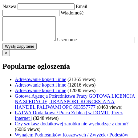
Nazwa
Email
Wiadomość
Username
×
Popularne ogłoszenia
Adresowanie kopert i inne
(21365 views)
Adresowanie kopert i inne
(12016 views)
Adresowanie kopert i inne
(12000 views)
Gotowa Agencja Pośrednictwa Pracy GOTOWA LICENCJA
NA SPEDYCJE, TRANSPORT KONCESJA NA
HANDEL PALIWAMI OPC 603557777
(8463 views)
ŁATWA Dodatkowa / Praca Zdalna | w DOMU | Przez
Internet |
(8248 views)
Czy szukasz dodatkowej zarobku nie wychodząc z domu?
(6086 views)
Wynajem Podnośników Koszowych / Zwyżek / Podestów