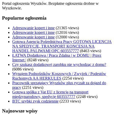
Portal ogłoszenia Wyszków. Bezpłatne ogłoszenia drobne w
Wyszkowie.
Popularne ogłoszenia
Adresowanie kopert i inne
(21365 views)
Adresowanie kopert i inne
(12016 views)
Adresowanie kopert i inne
(12000 views)
Gotowa Agencja Pośrednictwa Pracy GOTOWA LICENCJA
NA SPEDYCJE, TRANSPORT KONCESJA NA
HANDEL PALIWAMI OPC 603557777
(8463 views)
ŁATWA Dodatkowa / Praca Zdalna | w DOMU | Przez
Internet |
(8248 views)
Czy szukasz dodatkowej zarobku nie wychodząc z domu?
(6086 views)
Wynajem Podnośników Koszowych / Zwyżek / Podestów
Ruchomych AA HERKULES
(2254 views)
Pracownik sprzątający Wyszków plus ryczałt za dojazd do
pracy
(2251 views)
Gotowa spółka z Vat EU z licencją na transport
międzynarodowy, spedycję 603557777
(2248 views)
BTC szybki zysk codziennie
(2233 views)
Najnowsze wpisy