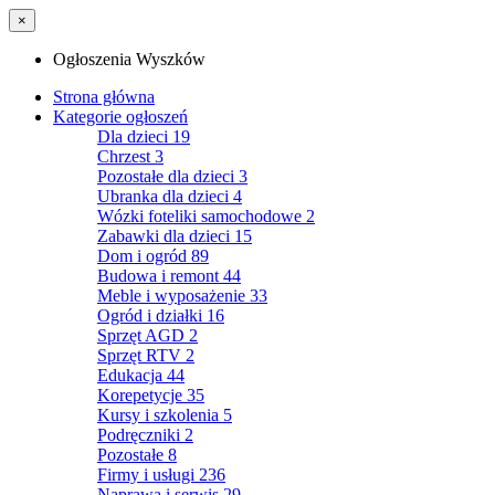
×
Ogłoszenia Wyszków
Strona główna
Kategorie ogłoszeń
Dla dzieci
19
Chrzest
3
Pozostałe dla dzieci
3
Ubranka dla dzieci
4
Wózki foteliki samochodowe
2
Zabawki dla dzieci
15
Dom i ogród
89
Budowa i remont
44
Meble i wyposażenie
33
Ogród i działki
16
Sprzęt AGD
2
Sprzęt RTV
2
Edukacja
44
Korepetycje
35
Kursy i szkolenia
5
Podręczniki
2
Pozostałe
8
Firmy i usługi
236
Naprawa i serwis
29