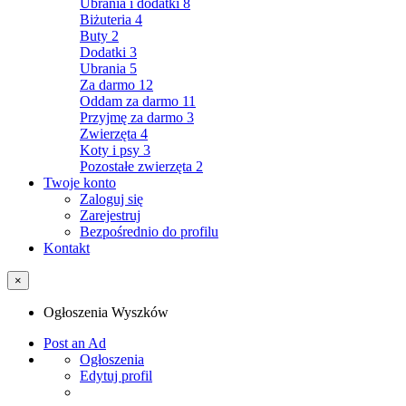
Ubrania i dodatki
8
Biżuteria
4
Buty
2
Dodatki
3
Ubrania
5
Za darmo
12
Oddam za darmo
11
Przyjmę za darmo
3
Zwierzęta
4
Koty i psy
3
Pozostałe zwierzęta
2
Twoje konto
Zaloguj się
Zarejestruj
Bezpośrednio do profilu
Kontakt
×
Ogłoszenia Wyszków
Post an Ad
Ogłoszenia
Edytuj profil