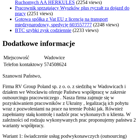
Ruchomych AA HERKULES
(2254 views)
Pracownik sprzątający Wyszków plus ryczałt za dojazd do
pracy
(2251 views)
Gotowa spółka z Vat EU z licencją na transport
międzynarodowy, spedycję 603557777
(2248 views)
BTC szybki zysk codziennie
(2233 views)
Dodatkowe informacje
Miejscowość
Wadowice
Telefon kontaktowy
574508624
Szanowni Państwo,
Firma RV Group Poland sp. z o. o. z siedzibą w Wadowicach i
działem we Wrocławiu oferuje Państwu współpracę w zakresie
outsourcingu pracowniczego . Nasza firma zajmuje się w
pozyskiwaniem pracowników z Ukrainy , legalizacją ich pobytu
wraz z pozwoleniami na prace na terenie Polski jak. Również
zapełniamy stałą kontrolę i nadzór prac wykonanych u klienta. W
zależności od rodzaju wykonywanych prac proponujemy państwu 2
warianty współpracy.
Wariant 1: świadczenie usług podwykonawczych (outsourcing)