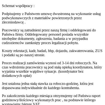
Schemat współpracy :
Podpisujemy z Państwem umowę dwustronną na wykonanie usług
podwykonawczych z materiałów powierzonych przez
zleceniodawcę .
Pracownicy są zatrudnieni przez naszą firmę i oddelegowani do
Państwa firmy. Oddelegowany personel posiada wszystkie
niezbędne dokumenty, zgłoszenia, badania a w przypadku
cudzoziemców zamknięty proces legalizacji pobytu.
Koszty rekrutacji, kadr, badań, bhp, dojazdu, zakwaterowania, ZUS
i podatki są po naszej stronie.
Proces realizacji zamówienia wynosi od 3-14 dni roboczych. Na
czas wdrożenia pracownicy są pod stałą opieką koordynatora, który
wyjaśnia wszelkie wątpliwe sytuacje. (koordynator bez
dodatkowych opłat)
Jest ustalona jedna stałą stawka za roboczo-godzinę, która jest
dopasowana indywidualnie do każdego kontrahenta.
Po zakończeniu każdego miesiąca otrzymujemy od Państwa raport
godzinowy/ilościowy wykonanych prac , na podstawie którego
wystawiamy fakturę VAT.