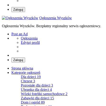
Zaloguj
Ogłoszenia Wyszków
Ogłoszenia Wyszków. Bezpłatny regionalny serwis ogłoszeniowy.
Post an Ad
Ogłoszenia
Edytuj profil
Zaloguj
Strona główna
Kategorie ogłoszeń
Dla dzieci
19
Chrzest
3
Pozostałe dla dzieci
3
Ubranka dla dzieci
4
Wózki foteliki samochodowe
2
Zabawki dla dzieci
15
Dom i ogród
89