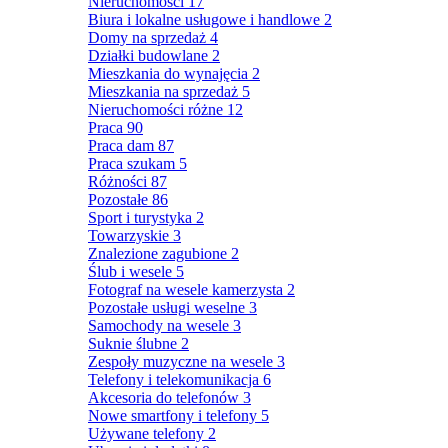
Nieruchomości
17
Biura i lokalne usługowe i handlowe
2
Domy na sprzedaż
4
Działki budowlane
2
Mieszkania do wynajęcia
2
Mieszkania na sprzedaż
5
Nieruchomości różne
12
Praca
90
Praca dam
87
Praca szukam
5
Różności
87
Pozostałe
86
Sport i turystyka
2
Towarzyskie
3
Znalezione zagubione
2
Ślub i wesele
5
Fotograf na wesele kamerzysta
2
Pozostałe usługi weselne
3
Samochody na wesele
3
Suknie ślubne
2
Zespoły muzyczne na wesele
3
Telefony i telekomunikacja
6
Akcesoria do telefonów
3
Nowe smartfony i telefony
5
Używane telefony
2