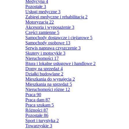
Medycyna
4
Pozostałe
3
Usługi medyczne
3
Zabiegi medyczne i rehabilitacja
2
Motoryzacja
22
Akcesoria i wyposażenie
3
Części zamienne
5
Samochody dostawcze i ciężarowe
5
Samochody osobowe
13
Serwis naprawa czyszczenie
3
Skutery i motocykle
3
Nieruchomości
17
Biura i lokalne usługowe i handlowe
2
Domy na sprzedaż
4
Działki budowlane
2
Mieszkania do wynajęcia
2
Mieszkania na sprzedaż
5
Nieruchomości różne
12
Praca
90
Praca dam
87
Praca szukam
5
Różności
87
Pozostałe
86
Sport i turystyka
2
Towarzyskie
3