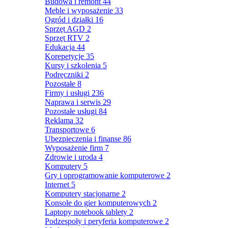
Budowa i remont
44
Meble i wyposażenie
33
Ogród i działki
16
Sprzęt AGD
2
Sprzęt RTV
2
Edukacja
44
Korepetycje
35
Kursy i szkolenia
5
Podręczniki
2
Pozostałe
8
Firmy i usługi
236
Naprawa i serwis
29
Pozostałe usługi
84
Reklama
32
Transportowe
6
Ubezpieczenia i finanse
86
Wyposażenie firm
7
Zdrowie i uroda
4
Komputery
5
Gry i oprogramowanie komputerowe
2
Internet
5
Komputery stacjonarne
2
Konsole do gier komputerowych
2
Laptopy notebook tablety
2
Podzespoły i peryferia komputerowe
2