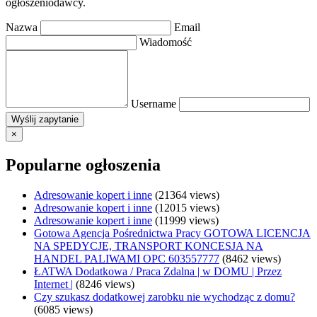
ogłoszeniodawcy.
Nazwa
Email
Wiadomość
Username
×
Popularne ogłoszenia
Adresowanie kopert i inne
(21364 views)
Adresowanie kopert i inne
(12015 views)
Adresowanie kopert i inne
(11999 views)
Gotowa Agencja Pośrednictwa Pracy GOTOWA LICENCJA
NA SPEDYCJE, TRANSPORT KONCESJA NA
HANDEL PALIWAMI OPC 603557777
(8462 views)
ŁATWA Dodatkowa / Praca Zdalna | w DOMU | Przez
Internet |
(8246 views)
Czy szukasz dodatkowej zarobku nie wychodząc z domu?
(6085 views)