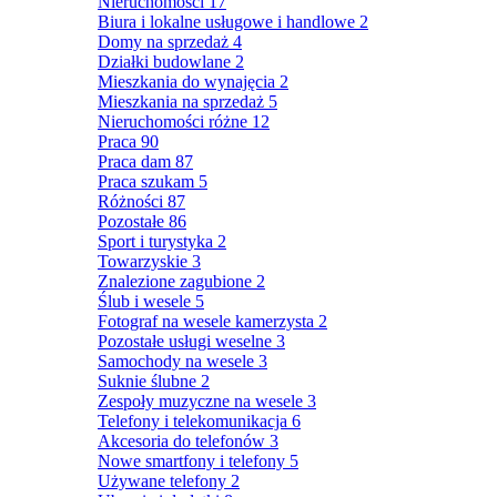
Nieruchomości
17
Biura i lokalne usługowe i handlowe
2
Domy na sprzedaż
4
Działki budowlane
2
Mieszkania do wynajęcia
2
Mieszkania na sprzedaż
5
Nieruchomości różne
12
Praca
90
Praca dam
87
Praca szukam
5
Różności
87
Pozostałe
86
Sport i turystyka
2
Towarzyskie
3
Znalezione zagubione
2
Ślub i wesele
5
Fotograf na wesele kamerzysta
2
Pozostałe usługi weselne
3
Samochody na wesele
3
Suknie ślubne
2
Zespoły muzyczne na wesele
3
Telefony i telekomunikacja
6
Akcesoria do telefonów
3
Nowe smartfony i telefony
5
Używane telefony
2