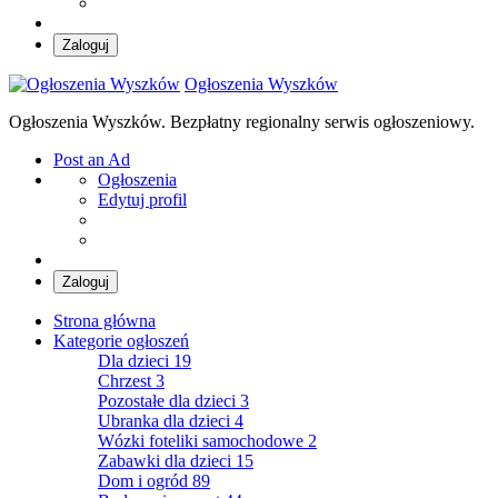
Zaloguj
Ogłoszenia Wyszków
Ogłoszenia Wyszków. Bezpłatny regionalny serwis ogłoszeniowy.
Post an Ad
Ogłoszenia
Edytuj profil
Zaloguj
Strona główna
Kategorie ogłoszeń
Dla dzieci
19
Chrzest
3
Pozostałe dla dzieci
3
Ubranka dla dzieci
4
Wózki foteliki samochodowe
2
Zabawki dla dzieci
15
Dom i ogród
89