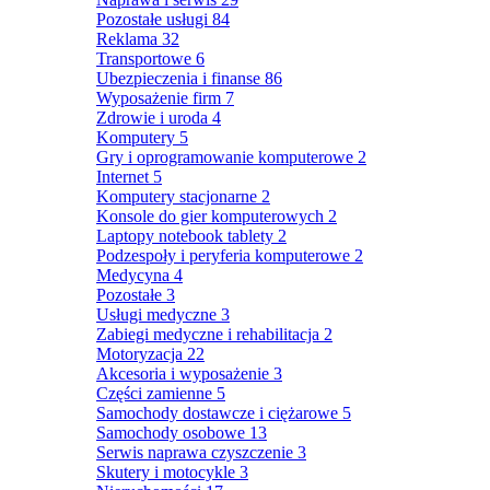
Pozostałe usługi
84
Reklama
32
Transportowe
6
Ubezpieczenia i finanse
86
Wyposażenie firm
7
Zdrowie i uroda
4
Komputery
5
Gry i oprogramowanie komputerowe
2
Internet
5
Komputery stacjonarne
2
Konsole do gier komputerowych
2
Laptopy notebook tablety
2
Podzespoły i peryferia komputerowe
2
Medycyna
4
Pozostałe
3
Usługi medyczne
3
Zabiegi medyczne i rehabilitacja
2
Motoryzacja
22
Akcesoria i wyposażenie
3
Części zamienne
5
Samochody dostawcze i ciężarowe
5
Samochody osobowe
13
Serwis naprawa czyszczenie
3
Skutery i motocykle
3