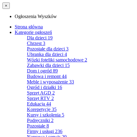
×
Ogłoszenia Wyszków
Strona główna
Kategorie ogłoszeń
Dla dzieci
19
Chrzest
3
Pozostałe dla dzieci
3
Ubranka dla dzieci
4
Wózki foteliki samochodowe
2
Zabawki dla dzieci
15
Dom i ogród
89
Budowa i remont
44
Meble i wyposażenie
33
Ogród i działki
16
Sprzęt AGD
2
Sprzęt RTV
2
Edukacja
44
Korepetycje
35
Kursy i szkolenia
5
Podręczniki
2
Pozostałe
8
Firmy i usługi
236
Naprawa i serwis
29