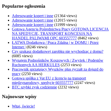
Popularne ogłoszenia
Adresowanie kopert i inne
(21364 views)
Adresowanie kopert i inne
(12015 views)
Adresowanie kopert i inne
(11999 views)
Gotowa Agencja Pośrednictwa Pracy GOTOWA LICENCJA
NA SPEDYCJE, TRANSPORT KONCESJA NA
HANDEL PALIWAMI OPC 603557777
(8462 views)
ŁATWA Dodatkowa / Praca Zdalna | w DOMU | Przez
Internet |
(8246 views)
Czy szukasz dodatkowej zarobku nie wychodząc z domu?
(6085 views)
Wynajem Podnośników Koszowych / Zwyżek / Podestów
Ruchomych AA HERKULES
(2253 views)
Pracownik sprzątający Wyszków plus ryczałt za dojazd do
pracy
(2250 views)
Gotowa spółka z Vat EU z licencją na transport
międzynarodowy, spedycję 603557777
(2247 views)
BTC szybki zysk codziennie
(2232 views)
Najnowsze wpisy
Witaj, świecie!