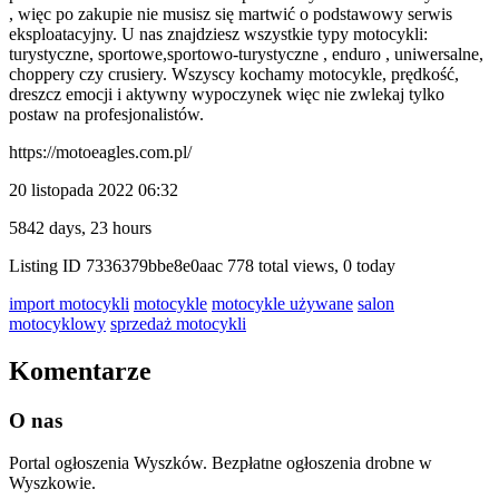
, więc po zakupie nie musisz się martwić o podstawowy serwis
eksploatacyjny. U nas znajdziesz wszystkie typy motocykli:
turystyczne, sportowe,sportowo-turystyczne , enduro , uniwersalne,
choppery czy crusiery. Wszyscy kochamy motocykle, prędkość,
dreszcz emocji i aktywny wypoczynek więc nie zwlekaj tylko
postaw na profesjonalistów.
https://motoeagles.com.pl/
20 listopada 2022 06:32
5842 days, 23 hours
Listing ID
7336379bbe8e0aac
778 total views, 0 today
import motocykli
motocykle
motocykle używane
salon
motocyklowy
sprzedaż motocykli
Komentarze
O nas
Portal ogłoszenia Wyszków. Bezpłatne ogłoszenia drobne w
Wyszkowie.