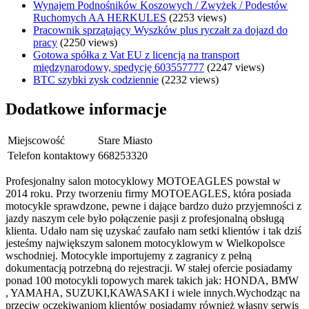
Wynajem Podnośników Koszowych / Zwyżek / Podestów
Ruchomych AA HERKULES
(2253 views)
Pracownik sprzątający Wyszków plus ryczałt za dojazd do
pracy
(2250 views)
Gotowa spółka z Vat EU z licencją na transport
międzynarodowy, spedycję 603557777
(2247 views)
BTC szybki zysk codziennie
(2232 views)
Dodatkowe informacje
Miejscowość
Stare Miasto
Telefon kontaktowy
668253320
Profesjonalny salon motocyklowy MOTOEAGLES powstał w
2014 roku. Przy tworzeniu firmy MOTOEAGLES, która posiada
motocykle sprawdzone, pewne i dające bardzo dużo przyjemności z
jazdy naszym cele było połączenie pasji z profesjonalną obsługą
klienta. Udało nam się uzyskać zaufało nam setki klientów i tak dziś
jesteśmy największym salonem motocyklowym w Wielkopolsce
wschodniej. Motocykle importujemy z zagranicy z pełną
dokumentacją potrzebną do rejestracji. W stałej ofercie posiadamy
ponad 100 motocykli topowych marek takich jak: HONDA, BMW
, YAMAHA, SUZUKI,KAWASAKI i wiele innych.Wychodząc na
przeciw oczekiwaniom klientów posiadamy również własny serwis