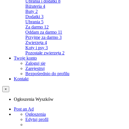
Ubrania i dodatki
8
Biżuteria
4
Buty
2
Dodatki
3
Ubrania
5
Za darmo
12
Oddam za darmo
11
Przyjmę za darmo
3
Zwierzęta
4
Koty i psy
3
Pozostałe zwierzęta
2
Twoje konto
Zaloguj się
Zarejestruj
Bezpośrednio do profilu
Kontakt
×
Ogłoszenia Wyszków
Post an Ad
Ogłoszenia
Edytuj profil