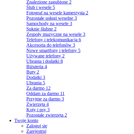
Znalezione zagubione
2
Ślub i wesele
5
Fotograf na wesele kamerzysta
2
Pozostałe usługi weselne
3
Samochody na wesele
3
Suknie ślubne
2
Zespoły muzyczne na wesele
3
Telefony i telekomunikacja
6
Akcesoria do telefonów
3
Nowe smartfony i telefony
5
Używane telefony
2
Ubrania i dodatki
8
Biżuteria
4
Buty
2
Dodatki
3
Ubrania
5
Za darmo
12
Oddam za darmo
11
Przyjmę za darmo
3
Zwierzęta
4
Koty i psy
3
Pozostałe zwierzęta
2
Twoje konto
Zaloguj się
Zarejestruj