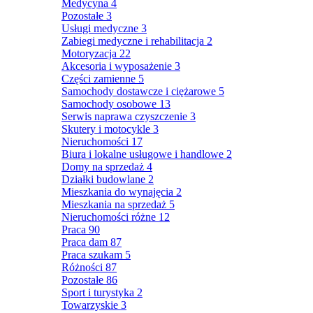
Medycyna
4
Pozostałe
3
Usługi medyczne
3
Zabiegi medyczne i rehabilitacja
2
Motoryzacja
22
Akcesoria i wyposażenie
3
Części zamienne
5
Samochody dostawcze i ciężarowe
5
Samochody osobowe
13
Serwis naprawa czyszczenie
3
Skutery i motocykle
3
Nieruchomości
17
Biura i lokalne usługowe i handlowe
2
Domy na sprzedaż
4
Działki budowlane
2
Mieszkania do wynajęcia
2
Mieszkania na sprzedaż
5
Nieruchomości różne
12
Praca
90
Praca dam
87
Praca szukam
5
Różności
87
Pozostałe
86
Sport i turystyka
2
Towarzyskie
3