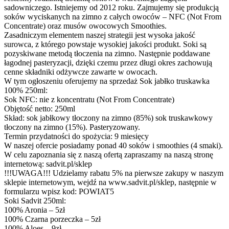
sadowniczego. Istniejemy od 2012 roku. Zajmujemy się produkcją
soków wyciskanych na zimno z całych owoców – NFC (Not From
Concentrate) oraz musów owocowych Smoothies.
Zasadniczym elementem naszej strategii jest wysoka jakość
surowca, z którego powstaje wysokiej jakości produkt. Soki są
pozyskiwane metodą tłoczenia na zimno. Następnie poddawane
łagodnej pasteryzacji, dzięki czemu przez długi okres zachowują
cenne składniki odżywcze zawarte w owocach.
W tym ogłoszeniu oferujemy na sprzedaż Sok jabłko truskawka
100% 250ml:
Sok NFC: nie z koncentratu (Not From Concentrate)
Objętość netto: 250ml
Skład: sok jabłkowy tłoczony na zimno (85%) sok truskawkowy
tłoczony na zimno (15%). Pasteryzowany.
Termin przydatności do spożycia: 9 miesięcy
W naszej ofercie posiadamy ponad 40 soków i smoothies (4 smaki).
W celu zapoznania się z naszą ofertą zapraszamy na naszą stronę
internetową: sadvit.pl/sklep
!!!UWAGA!!! Udzielamy rabatu 5% na pierwsze zakupy w naszym
sklepie internetowym, wejdź na www.sadvit.pl/sklep, następnie w
formularzu wpisz kod: POWIAT5
Soki Sadvit 250ml:
100% Aronia – 5zł
100% Czarna porzeczka – 5zł
100% Aloes – 9zł