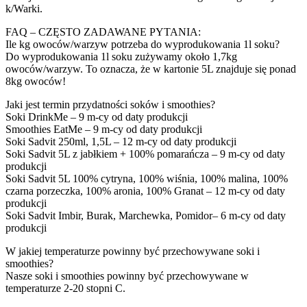
k/Warki.
FAQ – CZĘSTO ZADAWANE PYTANIA:
Ile kg owoców/warzyw potrzeba do wyprodukowania 1l soku?
Do wyprodukowania 1l soku zużywamy około 1,7kg
owoców/warzyw. To oznacza, że w kartonie 5L znajduje się ponad
8kg owoców!
Jaki jest termin przydatności soków i smoothies?
Soki DrinkMe – 9 m-cy od daty produkcji
Smoothies EatMe – 9 m-cy od daty produkcji
Soki Sadvit 250ml, 1,5L – 12 m-cy od daty produkcji
Soki Sadvit 5L z jabłkiem + 100% pomarańcza – 9 m-cy od daty
produkcji
Soki Sadvit 5L 100% cytryna, 100% wiśnia, 100% malina, 100%
czarna porzeczka, 100% aronia, 100% Granat – 12 m-cy od daty
produkcji
Soki Sadvit Imbir, Burak, Marchewka, Pomidor– 6 m-cy od daty
produkcji
W jakiej temperaturze powinny być przechowywane soki i
smoothies?
Nasze soki i smoothies powinny być przechowywane w
temperaturze 2-20 stopni C.