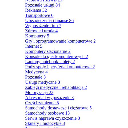
Pozostałe usługi
84
Reklama
32
Transportowe
6
Ubezpieczenia i finanse
86
Wyposażenie firm
7
Zdrowie i uroda
4
Komputery
5
Gry i oprogramowanie komputerowe
2
Internet
5
Komputery stacjonarne
2
Konsole do gier komputerowych
2
Laptopy notebook tablety
2
Podzespoły i peryferia komputerowe
2
Medycyna
4
Pozostałe
3
Usługi medyczne
3
Zabiegi medyczne i rehabilitacja
2
Motoryzacja
22
Akcesoria i wyposażenie
3
Części zamienne
5
Samochody dostawcze i ciężarowe
5
Samochody osobowe
13
Serwis naprawa czyszczenie
3
Skutery i motocykle
3