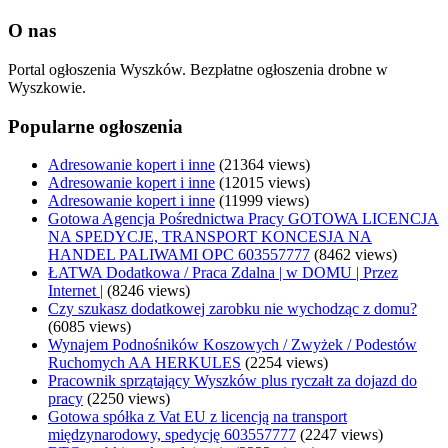
O nas
Portal ogłoszenia Wyszków. Bezpłatne ogłoszenia drobne w
Wyszkowie.
Popularne ogłoszenia
Adresowanie kopert i inne
(21364 views)
Adresowanie kopert i inne
(12015 views)
Adresowanie kopert i inne
(11999 views)
Gotowa Agencja Pośrednictwa Pracy GOTOWA LICENCJA
NA SPEDYCJE, TRANSPORT KONCESJA NA
HANDEL PALIWAMI OPC 603557777
(8462 views)
ŁATWA Dodatkowa / Praca Zdalna | w DOMU | Przez
Internet |
(8246 views)
Czy szukasz dodatkowej zarobku nie wychodząc z domu?
(6085 views)
Wynajem Podnośników Koszowych / Zwyżek / Podestów
Ruchomych AA HERKULES
(2254 views)
Pracownik sprzątający Wyszków plus ryczałt za dojazd do
pracy
(2250 views)
Gotowa spółka z Vat EU z licencją na transport
międzynarodowy, spedycję 603557777
(2247 views)