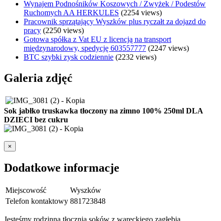
Wynajem Podnośników Koszowych / Zwyżek / Podestów
Ruchomych AA HERKULES
(2254 views)
Pracownik sprzątający Wyszków plus ryczałt za dojazd do
pracy
(2250 views)
Gotowa spółka z Vat EU z licencją na transport
międzynarodowy, spedycję 603557777
(2247 views)
BTC szybki zysk codziennie
(2232 views)
Galeria zdjęć
Sok jabłko truskawka tłoczony na zimno 100% 250ml DLA
DZIECI bez cukru
×
Dodatkowe informacje
Miejscowość
Wyszków
Telefon kontaktowy
881723848
Jesteśmy rodzinną tłocznią soków z wareckiego zagłębia