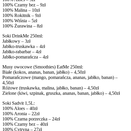
100% Czarny bez – 9zł
100% Malina – 10zł
100% Rokitnik – 9zł
100% Wiśnia – 5zł
100% Żurawina – 8zł
Soki DrinkMe 250ml:
Jabłkowy – 3zł
Jabłko-truskawka – 4zł
Jabłko-rabarbar – 4zł
Jabłko-pomarańcza – 4zł
Musy owocowe (Smoothies) EatMe 250ml:
Białe (kokos, ananas, banan, jabłko) – 4,50zł
Pomarańczowe (mango, pomarańcza, ananas, jabłko, banan) –
4,50zł
Różowe (truskawka, malina, jabłko, banan) – 4,50zł
Zielone (kiwi, szpinak, gruszka, ananas, banan, jabłko) – 4,50zł
Soki Sadvit 1,5L:
100% Aloes – 40zł
100% Aronia – 22zł
100% Czarna porzeczka – 24zł
100% Czarny bez – 40zł
100% Cytryna – 27zł