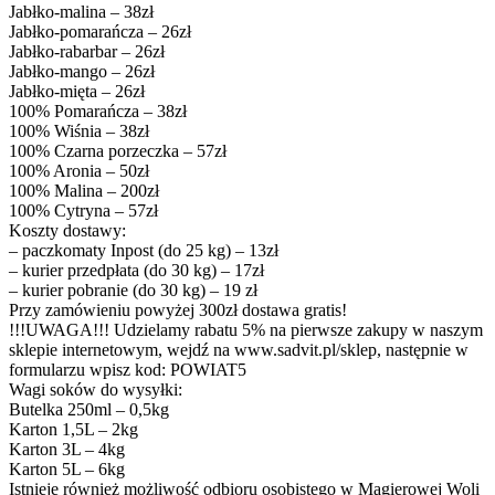
Jabłko-malina – 38zł
Jabłko-pomarańcza – 26zł
Jabłko-rabarbar – 26zł
Jabłko-mango – 26zł
Jabłko-mięta – 26zł
100% Pomarańcza – 38zł
100% Wiśnia – 38zł
100% Czarna porzeczka – 57zł
100% Aronia – 50zł
100% Malina – 200zł
100% Cytryna – 57zł
Koszty dostawy:
– paczkomaty Inpost (do 25 kg) – 13zł
– kurier przedpłata (do 30 kg) – 17zł
– kurier pobranie (do 30 kg) – 19 zł
Przy zamówieniu powyżej 300zł dostawa gratis!
!!!UWAGA!!! Udzielamy rabatu 5% na pierwsze zakupy w naszym
sklepie internetowym, wejdź na www.sadvit.pl/sklep, następnie w
formularzu wpisz kod: POWIAT5
Wagi soków do wysyłki:
Butelka 250ml – 0,5kg
Karton 1,5L – 2kg
Karton 3L – 4kg
Karton 5L – 6kg
Istnieje również możliwość odbioru osobistego w Magierowej Woli