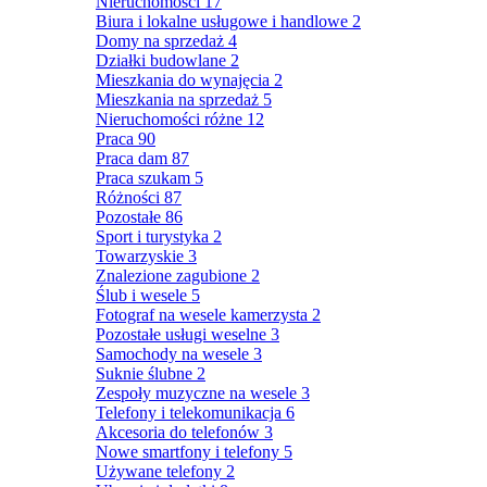
Nieruchomości
17
Biura i lokalne usługowe i handlowe
2
Domy na sprzedaż
4
Działki budowlane
2
Mieszkania do wynajęcia
2
Mieszkania na sprzedaż
5
Nieruchomości różne
12
Praca
90
Praca dam
87
Praca szukam
5
Różności
87
Pozostałe
86
Sport i turystyka
2
Towarzyskie
3
Znalezione zagubione
2
Ślub i wesele
5
Fotograf na wesele kamerzysta
2
Pozostałe usługi weselne
3
Samochody na wesele
3
Suknie ślubne
2
Zespoły muzyczne na wesele
3
Telefony i telekomunikacja
6
Akcesoria do telefonów
3
Nowe smartfony i telefony
5
Używane telefony
2