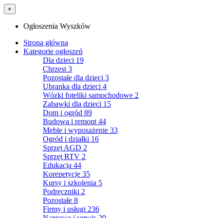
×
Ogłoszenia Wyszków
Strona główna
Kategorie ogłoszeń
Dla dzieci
19
Chrzest
3
Pozostałe dla dzieci
3
Ubranka dla dzieci
4
Wózki foteliki samochodowe
2
Zabawki dla dzieci
15
Dom i ogród
89
Budowa i remont
44
Meble i wyposażenie
33
Ogród i działki
16
Sprzęt AGD
2
Sprzęt RTV
2
Edukacja
44
Korepetycje
35
Kursy i szkolenia
5
Podręczniki
2
Pozostałe
8
Firmy i usługi
236
Naprawa i serwis
29