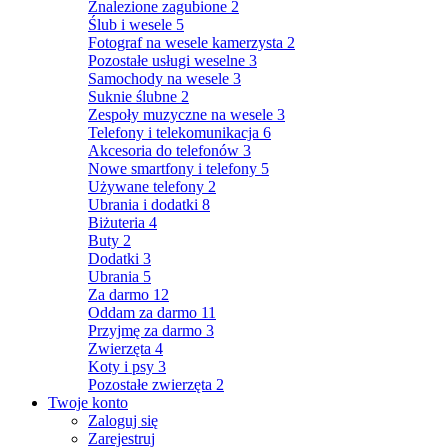
Znalezione zagubione
2
Ślub i wesele
5
Fotograf na wesele kamerzysta
2
Pozostałe usługi weselne
3
Samochody na wesele
3
Suknie ślubne
2
Zespoły muzyczne na wesele
3
Telefony i telekomunikacja
6
Akcesoria do telefonów
3
Nowe smartfony i telefony
5
Używane telefony
2
Ubrania i dodatki
8
Biżuteria
4
Buty
2
Dodatki
3
Ubrania
5
Za darmo
12
Oddam za darmo
11
Przyjmę za darmo
3
Zwierzęta
4
Koty i psy
3
Pozostałe zwierzęta
2
Twoje konto
Zaloguj się
Zarejestruj