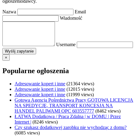
ogłoszeniodawcy.
Nazwa
Email
Wiadomość
Username
×
Popularne ogłoszenia
Adresowanie kopert i inne
(21364 views)
Adresowanie kopert i inne
(12015 views)
Adresowanie kopert i inne
(11999 views)
Gotowa Agencja Pośrednictwa Pracy GOTOWA LICENCJA
NA SPEDYCJE, TRANSPORT KONCESJA NA
HANDEL PALIWAMI OPC 603557777
(8462 views)
ŁATWA Dodatkowa / Praca Zdalna | w DOMU | Przez
Internet |
(8246 views)
Czy szukasz dodatkowej zarobku nie wychodząc z domu?
(6085 views)