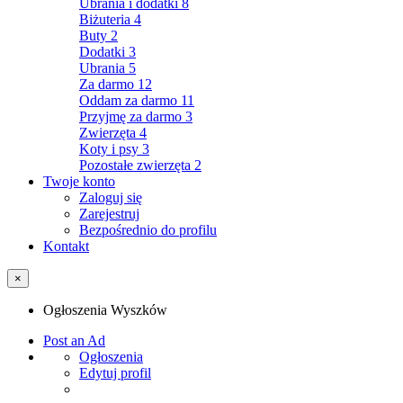
Ubrania i dodatki
8
Biżuteria
4
Buty
2
Dodatki
3
Ubrania
5
Za darmo
12
Oddam za darmo
11
Przyjmę za darmo
3
Zwierzęta
4
Koty i psy
3
Pozostałe zwierzęta
2
Twoje konto
Zaloguj się
Zarejestruj
Bezpośrednio do profilu
Kontakt
×
Ogłoszenia Wyszków
Post an Ad
Ogłoszenia
Edytuj profil