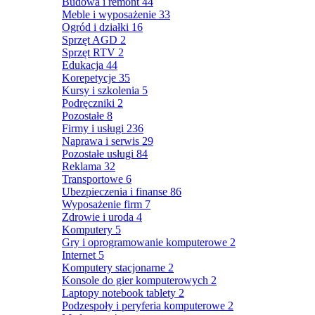
Budowa i remont
44
Meble i wyposażenie
33
Ogród i działki
16
Sprzęt AGD
2
Sprzęt RTV
2
Edukacja
44
Korepetycje
35
Kursy i szkolenia
5
Podręczniki
2
Pozostałe
8
Firmy i usługi
236
Naprawa i serwis
29
Pozostałe usługi
84
Reklama
32
Transportowe
6
Ubezpieczenia i finanse
86
Wyposażenie firm
7
Zdrowie i uroda
4
Komputery
5
Gry i oprogramowanie komputerowe
2
Internet
5
Komputery stacjonarne
2
Konsole do gier komputerowych
2
Laptopy notebook tablety
2
Podzespoły i peryferia komputerowe
2