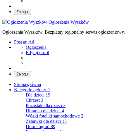
Zaloguj
Ogłoszenia Wyszków
Ogłoszenia Wyszków. Bezpłatny regionalny serwis ogłoszeniowy.
Post an Ad
Ogłoszenia
Edytuj profil
Zaloguj
Strona główna
Kategorie ogłoszeń
Dla dzieci
19
Chrzest
3
Pozostałe dla dzieci
3
Ubranka dla dzieci
4
Wózki foteliki samochodowe
2
Zabawki dla dzieci
15
Dom i ogród
89