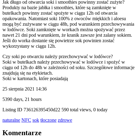
Jak długo od otwarcia soki i smoothies powinny zostać zużyte?
Produkty na bazie jabłka i smoothies, które są zamknięte w
butelkach powinny zostać spożyte w ciągu 12h od otwarcia
opakowania. Natomiast soki 100% z owoców miękkich i aloesu
mogą być zużywane w ciągu 48h, pod warunkiem przechowywania
w lodówce. Soki zamknięte w workach można spożywać przez
nawet 21 dni pod warunkiem, że kranik zawsze jest zalany sokiem.
Jeśli do worka dostanie się powietrze sok powinien zostać
wykorzystany w ciągu 12h.
Czy soki po otwarciu należy przechowywać w lodówce?
Soki w butelkach należy przechowywać w lodówce i spożyć w
ciągu od 12h do 48h w zależności od soku. Szczegółowe informacje
znajdują się na etykietach.
Soki w kartonach, które posiadają
25 sierpnia 2021 14:36
5390 days, 21 hours
Listing ID
736126395450d22
590 total views, 0 today
naturalne
NFC
sok
tłoczone
zdrowe
Komentarze