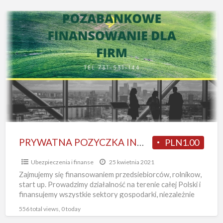
PRYWATNA
POZYCZKA
INWESTYCYJNA
I
ODDLUZENIOWA
POD
HIPOTEKE
PRYWATNA POZYCZKA INWESTYCYJNA I ODDLUZENIOWA POD HIPOTEKE
PLN1.00
Ubezpieczenia i finanse
25 kwietnia 2021
Zajmujemy się finansowaniem przedsiebiorców, rolnikow,
start up. Prowadzimy działalność na terenie całej Polski i
finansujemy wszystkie sektory gospodarki, niezależnie
od stażu działalności- nawet na start,
[…]
556 total views, 0 today