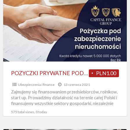
POZYCZKI
PRYWATNE
POD
ZASTAW
NIERUCHOMOSCI
DO
10
MLN
NAWET
NA
POZYCZKI PRYWATNE POD ZASTAW NIERUCHOMOSCI DO 10 MLN NAWET NA 5 LAT
PLN1.00
5
Ubezpieczenia i finanse
13 czerwca 2021
LAT
Zajmujemy się finansowaniem przedsiebiorców, rolnikow,
start up. Prowadzimy działalność na terenie całej Polski i
finansujemy wszystkie sektory gospodarki, niezależnie
od stażu działalności- nawet na start,
[…]
575 total views, 0 today