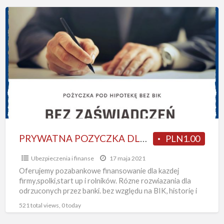
PRYWATNA
POZYCZKA
DLA
FIRM
I
ROLNIKOW
POD
HIPOTEKE
PRYWATNA POZYCZKA DLA FIRM I ROLNIKOW POD HIPOTEKE
PLN1.00
Ubezpieczenia i finanse
17 maja 2021
Oferujemy pozabankowe finansowanie dla kazdej
firmy,spolki,start up i rolników. Rózne rozwiazania dla
odrzuconych przez banki. bez względu na BIK, historię i
zdolność kredytową oraz pozostałe
[…]
521 total views, 0 today