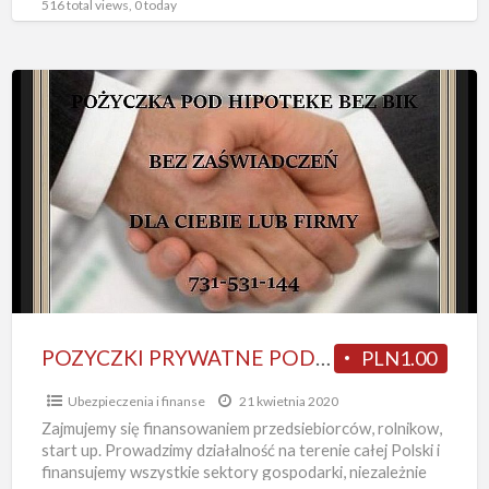
516 total views, 0 today
POZYCZKI
PRYWATNE
POD
ZASTAW
NIERUCHOMOSCI/oddluzenia
POZYCZKI PRYWATNE POD ZASTAW NIERUCHOMOSCI/oddluzenia
PLN1.00
Ubezpieczenia i finanse
21 kwietnia 2020
Zajmujemy się finansowaniem przedsiebiorców, rolnikow,
start up. Prowadzimy działalność na terenie całej Polski i
finansujemy wszystkie sektory gospodarki, niezależnie