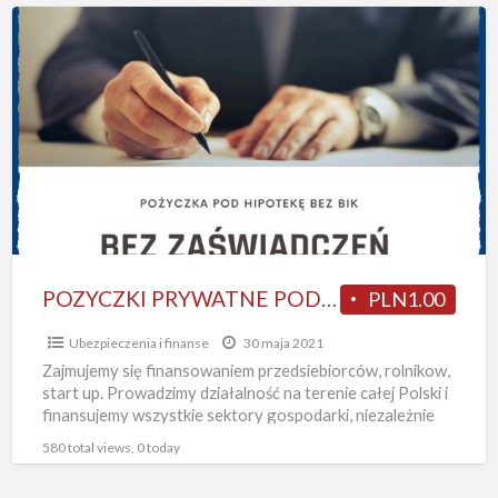
POZYCZKI
PRYWATNE
POD
ZASTAW
NIERUCHOMOSCI/oddluzenia
POZYCZKI PRYWATNE POD ZASTAW NIERUCHOMOSCI/oddluzenia
PLN1.00
Ubezpieczenia i finanse
30 maja 2021
Zajmujemy się finansowaniem przedsiebiorców, rolnikow,
start up. Prowadzimy działalność na terenie całej Polski i
finansujemy wszystkie sektory gospodarki, niezależnie
od stażu działalności- nawet na start,
[…]
580 total views, 0 today