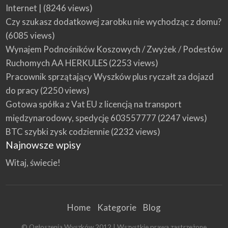
Internet |
(8246 views)
Czy szukasz dodatkowej zarobku nie wychodząc z domu?
(6085 views)
Wynajem Podnośników Koszowych / Zwyżek / Podestów
Ruchomych AA HERKULES
(2253 views)
Pracownik sprzątający Wyszków plus ryczałt za dojazd
do pracy
(2250 views)
Gotowa spółka z Vat EU z licencją na transport
międzynarodowy, spedycję 603557777
(2247 views)
BTC szybki zysk codziennie
(2232 views)
Najnowsze wpisy
Witaj, świecie!
Home
Kategorie
Blog
© Ogłoszenia Wyszków 2012 | Wszystkie prawa zastrzeżone