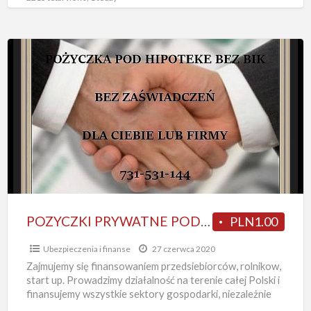
POZYCZKI
PRYWATNE
POD
ZASTAW
NIERUCHOMOSCI
DO
10
MLN
NAWET
NA
POZYCZKI PRYWATNE POD ZASTAW NIERUCHOMOSCI DO 10 MLN NAWET NA 5 LAT
PLN1.00
5
Ubezpieczenia i finanse
27 czerwca 2020
LAT
Zajmujemy się finansowaniem przedsiebiorców, rolnikow,
start up. Prowadzimy działalność na terenie całej Polski i
finansujemy wszystkie sektory gospodarki, niezależnie
od stażu działalności- nawet na start,
[…]