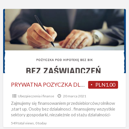
PRYWATNA
POZYCZKA
DLA
FIRM
I
ROLNIKOW
POD
HIPOTEKE
PRYWATNA POZYCZKA DLA FIRM I ROLNIKOW POD HIPOTEKE
PLN1.00
Ubezpieczenia i finanse
20 marca 2021
Zajmujemy się finansowaniem przedsiebiorców,rolnikow
,start up. Osoby bez dzialalnosci . finansujemy wszystkie
sektory gospodarki, niezależnie od stażu działalności-
nawet na start, bez względu na BIK, historię
[…]
549 total views, 0 today