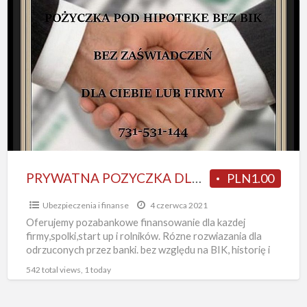
PRYWATNA
POZYCZKA
DLA
FIRM
I
ROLNIKOW
POD
HIPOTEKE
PRYWATNA POZYCZKA DLA FIRM I ROLNIKOW POD HIPOTEKE
PLN1.00
Ubezpieczenia i finanse
4 czerwca 2021
Oferujemy pozabankowe finansowanie dla kazdej
firmy,spolki,start up i rolników. Rózne rozwiazania dla
odrzuconych przez banki. bez względu na BIK, historię i
zdolność kredytową oraz pozostałe
[…]
542 total views, 1 today