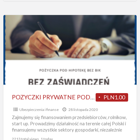
POZYCZKI
PRYWATNE
POD
ZASTAW
NIERUCHOMOSCI
DO
10
MLN
NAWET
NA
POZYCZKI PRYWATNE POD ZASTAW NIERUCHOMOSCI DO 10 MLN NAWET NA 5 LAT
PLN1.00
5
Ubezpieczenia i finanse
28 listopada 2020
LAT
Zajmujemy się finansowaniem przedsiebiorców, rolnikow,
start up. Prowadzimy działalność na terenie całej Polski i
finansujemy wszystkie sektory gospodarki, niezależnie
od stażu działalności- nawet na start,
[…]
2213 total views, 1 today