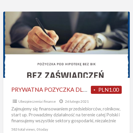
PRYWATNA
POZYCZKA
DLA
FIRM
I
ROLNIKOW
POD
HIPOTEKE
PRYWATNA POZYCZKA DLA FIRM I ROLNIKOW POD HIPOTEKE
PLN1.00
Ubezpieczenia i finanse
26 lutego 2021
Zajmujemy się finansowaniem przedsiebiorców, rolnikow,
start up. Prowadzimy działalność na terenie całej Polski i
finansujemy wszystkie sektory gospodarki, niezależnie
od stażu działalności- nawet na start,
[…]
583 total views, 0 today