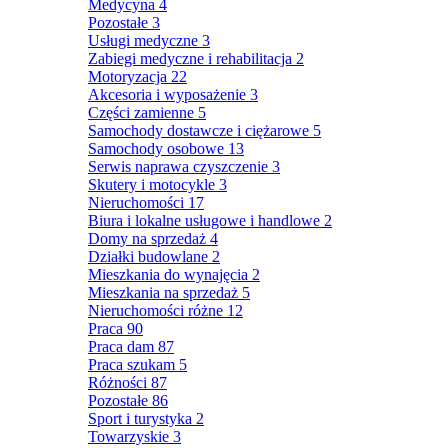
Medycyna
4
Pozostałe
3
Usługi medyczne
3
Zabiegi medyczne i rehabilitacja
2
Motoryzacja
22
Akcesoria i wyposażenie
3
Części zamienne
5
Samochody dostawcze i ciężarowe
5
Samochody osobowe
13
Serwis naprawa czyszczenie
3
Skutery i motocykle
3
Nieruchomości
17
Biura i lokalne usługowe i handlowe
2
Domy na sprzedaż
4
Działki budowlane
2
Mieszkania do wynajęcia
2
Mieszkania na sprzedaż
5
Nieruchomości różne
12
Praca
90
Praca dam
87
Praca szukam
5
Różności
87
Pozostałe
86
Sport i turystyka
2
Towarzyskie
3