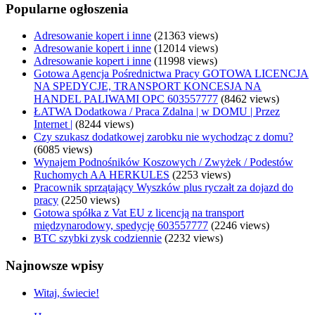
Popularne ogłoszenia
Adresowanie kopert i inne
(21363 views)
Adresowanie kopert i inne
(12014 views)
Adresowanie kopert i inne
(11998 views)
Gotowa Agencja Pośrednictwa Pracy GOTOWA LICENCJA
NA SPEDYCJE, TRANSPORT KONCESJA NA
HANDEL PALIWAMI OPC 603557777
(8462 views)
ŁATWA Dodatkowa / Praca Zdalna | w DOMU | Przez
Internet |
(8244 views)
Czy szukasz dodatkowej zarobku nie wychodząc z domu?
(6085 views)
Wynajem Podnośników Koszowych / Zwyżek / Podestów
Ruchomych AA HERKULES
(2253 views)
Pracownik sprzątający Wyszków plus ryczałt za dojazd do
pracy
(2250 views)
Gotowa spółka z Vat EU z licencją na transport
międzynarodowy, spedycję 603557777
(2246 views)
BTC szybki zysk codziennie
(2232 views)
Najnowsze wpisy
Witaj, świecie!