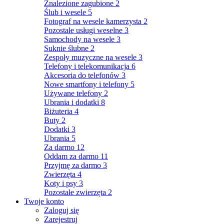
Znalezione zagubione
2
Ślub i wesele
5
Fotograf na wesele kamerzysta
2
Pozostałe usługi weselne
3
Samochody na wesele
3
Suknie ślubne
2
Zespoły muzyczne na wesele
3
Telefony i telekomunikacja
6
Akcesoria do telefonów
3
Nowe smartfony i telefony
5
Używane telefony
2
Ubrania i dodatki
8
Biżuteria
4
Buty
2
Dodatki
3
Ubrania
5
Za darmo
12
Oddam za darmo
11
Przyjmę za darmo
3
Zwierzęta
4
Koty i psy
3
Pozostałe zwierzęta
2
Twoje konto
Zaloguj się
Zarejestruj