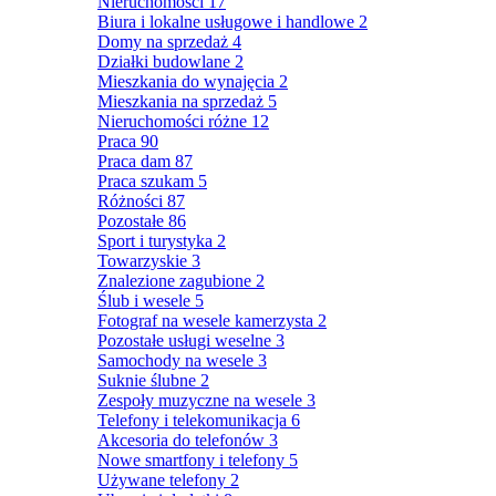
Nieruchomości
17
Biura i lokalne usługowe i handlowe
2
Domy na sprzedaż
4
Działki budowlane
2
Mieszkania do wynajęcia
2
Mieszkania na sprzedaż
5
Nieruchomości różne
12
Praca
90
Praca dam
87
Praca szukam
5
Różności
87
Pozostałe
86
Sport i turystyka
2
Towarzyskie
3
Znalezione zagubione
2
Ślub i wesele
5
Fotograf na wesele kamerzysta
2
Pozostałe usługi weselne
3
Samochody na wesele
3
Suknie ślubne
2
Zespoły muzyczne na wesele
3
Telefony i telekomunikacja
6
Akcesoria do telefonów
3
Nowe smartfony i telefony
5
Używane telefony
2