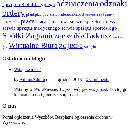
odznaczenia
odznaki
sprzętu rehabilitacyjnego
ordery
pod zastaw nieruchomosci
pieniądze
pozyczka pod zastaw
praca
serwis sprzętu fitness
pożyczka
Praca Dodatkowa
serwis sprzętu medycznego
serwis sprzętu sportowego
Spółki Zagraniczne
Tadeusz
szable
wielkie
zdjecia
Wirtualne Biura
śmigło
gry
Ostatnio na blogu
Witaj, świecie!
by
AdminAdmin
on 15 grudnia 2019 -
0 Comments
Witamy w WordPressie. To jest twój pierwszy post. Edytuj go
lub usuń, a następnie zacznij pisać!
O nas
Portal ogłoszenia Wyszków. Bezpłatne ogłoszenia drobne w
Wyszkowie.