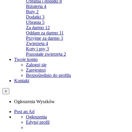
Ubrania i dodatki
8
Biżuteria
4
Buty
2
Dodatki
3
Ubrania
5
Za darmo
12
Oddam za darmo
11
Przyjmę za darmo
3
Zwierzęta
4
Koty i psy
3
Pozostałe zwierzęta
2
Twoje konto
Zaloguj się
Zarejestruj
Bezpośrednio do profilu
Kontakt
×
Ogłoszenia Wyszków
Post an Ad
Ogłoszenia
Edytuj profil