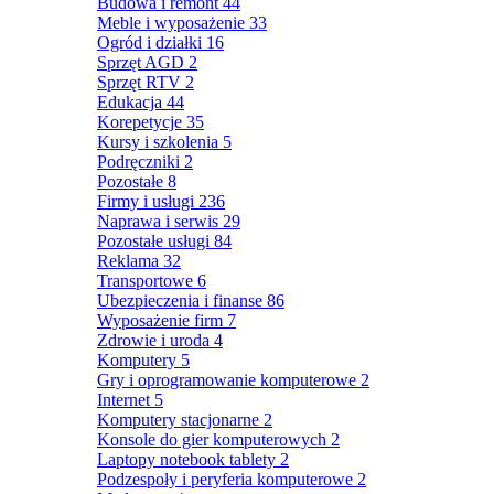
Budowa i remont
44
Meble i wyposażenie
33
Ogród i działki
16
Sprzęt AGD
2
Sprzęt RTV
2
Edukacja
44
Korepetycje
35
Kursy i szkolenia
5
Podręczniki
2
Pozostałe
8
Firmy i usługi
236
Naprawa i serwis
29
Pozostałe usługi
84
Reklama
32
Transportowe
6
Ubezpieczenia i finanse
86
Wyposażenie firm
7
Zdrowie i uroda
4
Komputery
5
Gry i oprogramowanie komputerowe
2
Internet
5
Komputery stacjonarne
2
Konsole do gier komputerowych
2
Laptopy notebook tablety
2
Podzespoły i peryferia komputerowe
2