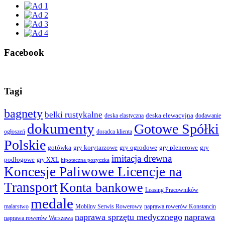
Facebook
Tagi
bagnety
belki rustykalne
deska elewacyjna
deska elastyczna
dodawanie
dokumenty
Gotowe Spółki
ogłoszeń
doradca klienta
Polskie
gotówka
gry korytarzowe
gry ogrodowe
gry plenerowe
gry
imitacja drewna
podłogowe
gry XXL
hipoteczna pozyczka
Koncesje Paliwowe Licencje na
Transport
Konta bankowe
Leasing Pracowników
medale
malarstwo
Mobilny Serwis Rowerowy
naprawa rowerów Konstancin
naprawa sprzętu medycznego
naprawa
naprawa rowerów Warszawa