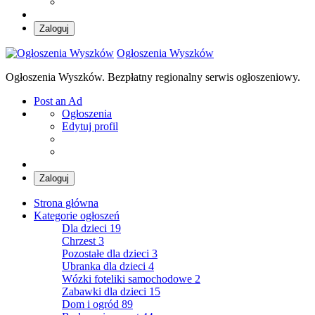
Zaloguj
Ogłoszenia Wyszków
Ogłoszenia Wyszków. Bezpłatny regionalny serwis ogłoszeniowy.
Post an Ad
Ogłoszenia
Edytuj profil
Zaloguj
Strona główna
Kategorie ogłoszeń
Dla dzieci
19
Chrzest
3
Pozostałe dla dzieci
3
Ubranka dla dzieci
4
Wózki foteliki samochodowe
2
Zabawki dla dzieci
15
Dom i ogród
89