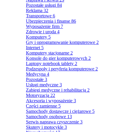
Pozostałe usługi
84
Reklama
32
Transportowe
6
Ubezpieczenia i finanse
86
Wyposażenie firm
7
Zdrowie i uroda
4
Komputery
5
Gry i oprogramowanie komputerowe
2
Internet
5
Komputery stacjonarne
2
Konsole do gier komputerowych
2
Laptopy notebook tablety
2
Podzespoły i peryferia komputerowe
2
Medycyna
4
Pozostałe
3
Usługi medyczne
3
Zabiegi medyczne i rehabilitacja
2
Motoryzacja
22
Akcesoria i wyposażenie
3
Części zamienne
5
Samochody dostawcze i ciężarowe
5
Samochody osobowe
13
Serwis naprawa czyszczenie
3
Skutery i motocykle
3