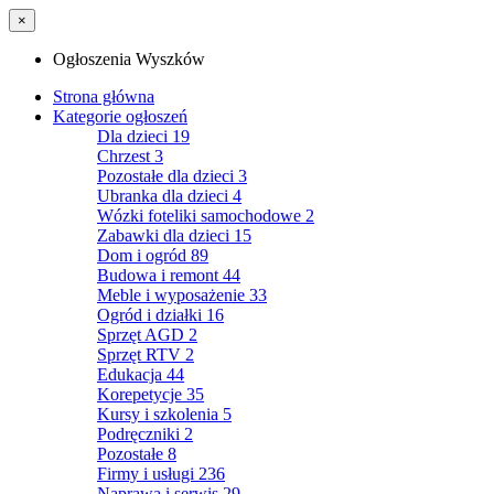
×
Ogłoszenia Wyszków
Strona główna
Kategorie ogłoszeń
Dla dzieci
19
Chrzest
3
Pozostałe dla dzieci
3
Ubranka dla dzieci
4
Wózki foteliki samochodowe
2
Zabawki dla dzieci
15
Dom i ogród
89
Budowa i remont
44
Meble i wyposażenie
33
Ogród i działki
16
Sprzęt AGD
2
Sprzęt RTV
2
Edukacja
44
Korepetycje
35
Kursy i szkolenia
5
Podręczniki
2
Pozostałe
8
Firmy i usługi
236
Naprawa i serwis
29