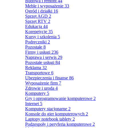
Budowa i remont
44
Meble i wyposażenie
33
Ogród i działki
16
Sprzęt AGD
2
Sprzęt RTV
2
Edukacja
44
Korepetycje
35
Kursy i szkolenia
5
Podręczniki
2
Pozostałe
8
Firmy i usługi
236
Naprawa i serwis
29
Pozostałe usługi
84
Reklama
32
Transportowe
6
Ubezpieczenia i finanse
86
Wyposażenie firm
7
Zdrowie i uroda
4
Komputery
5
Gry i oprogramowanie komputerowe
2
Internet
5
Komputery stacjonarne
2
Konsole do gier komputerowych
2
Laptopy notebook tablety
2
Podzespoły i peryferia komputerowe
2