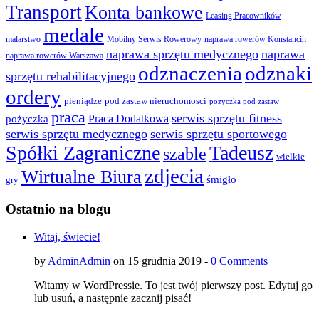
Transport
Konta bankowe
Leasing Pracowników
medale
malarstwo
Mobilny Serwis Rowerowy
naprawa rowerów Konstancin
naprawa sprzętu medycznego
naprawa
naprawa rowerów Warszawa
odznaczenia
odznaki
sprzętu rehabilitacyjnego
ordery
pod zastaw nieruchomosci
pieniądze
pozyczka pod zastaw
praca
serwis sprzętu fitness
pożyczka
Praca Dodatkowa
serwis sprzętu medycznego
serwis sprzętu sportowego
Spółki Zagraniczne
Tadeusz
szable
wielkie
zdjecia
Wirtualne Biura
śmigło
gry
Ostatnio na blogu
Witaj, świecie!
by
AdminAdmin
on 15 grudnia 2019 -
0 Comments
Witamy w WordPressie. To jest twój pierwszy post. Edytuj go
lub usuń, a następnie zacznij pisać!