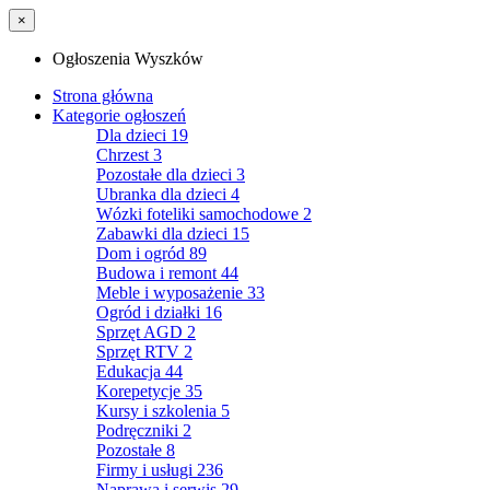
×
Ogłoszenia Wyszków
Strona główna
Kategorie ogłoszeń
Dla dzieci
19
Chrzest
3
Pozostałe dla dzieci
3
Ubranka dla dzieci
4
Wózki foteliki samochodowe
2
Zabawki dla dzieci
15
Dom i ogród
89
Budowa i remont
44
Meble i wyposażenie
33
Ogród i działki
16
Sprzęt AGD
2
Sprzęt RTV
2
Edukacja
44
Korepetycje
35
Kursy i szkolenia
5
Podręczniki
2
Pozostałe
8
Firmy i usługi
236
Naprawa i serwis
29