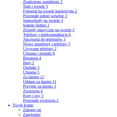
Znalezione zagubione
2
Ślub i wesele
5
Fotograf na wesele kamerzysta
2
Pozostałe usługi weselne
3
Samochody na wesele
3
Suknie ślubne
2
Zespoły muzyczne na wesele
3
Telefony i telekomunikacja
6
Akcesoria do telefonów
3
Nowe smartfony i telefony
5
Używane telefony
2
Ubrania i dodatki
8
Biżuteria
4
Buty
2
Dodatki
3
Ubrania
5
Za darmo
12
Oddam za darmo
11
Przyjmę za darmo
3
Zwierzęta
4
Koty i psy
3
Pozostałe zwierzęta
2
Twoje konto
Zaloguj się
Zarejestruj