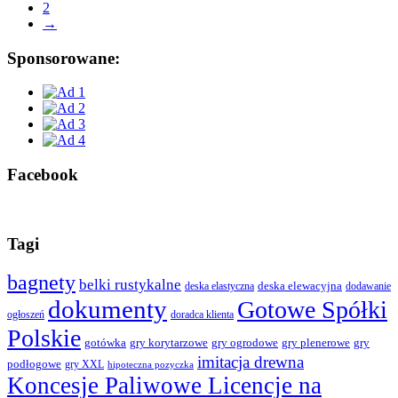
2
→
Sponsorowane:
Facebook
Tagi
bagnety
belki rustykalne
deska elewacyjna
deska elastyczna
dodawanie
dokumenty
Gotowe Spółki
ogłoszeń
doradca klienta
Polskie
gotówka
gry korytarzowe
gry ogrodowe
gry plenerowe
gry
imitacja drewna
podłogowe
gry XXL
hipoteczna pozyczka
Koncesje Paliwowe Licencje na