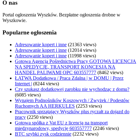
O nas
Portal ogłoszenia Wyszków. Bezpłatne ogłoszenia drobne w
Wyszkowie.
Popularne ogłoszenia
Adresowanie kopert i inne
(21363 views)
Adresowanie kopert i inne
(12014 views)
Adresowanie kopert i inne
(11998 views)
Gotowa Agencja Pośrednictwa Pracy GOTOWA LICENCJA
NA SPEDYCJE, TRANSPORT KONCESJA NA
HANDEL PALIWAMI OPC 603557777
(8462 views)
ŁATWA Dodatkowa / Praca Zdalna | w DOMU | Przez
Internet |
(8244 views)
Czy szukasz dodatkowej zarobku nie wychodząc z domu?
(6085 views)
Wynajem Podnośników Koszowych / Zwyżek / Podestów
Ruchomych AA HERKULES
(2253 views)
Pracownik sprzątający Wyszków plus ryczałt za dojazd do
pracy
(2250 views)
Gotowa spółka z Vat EU z licencją na transport
międzynarodowy, spedycję 603557777
(2246 views)
BTC szybki zysk codziennie
(2232 views)