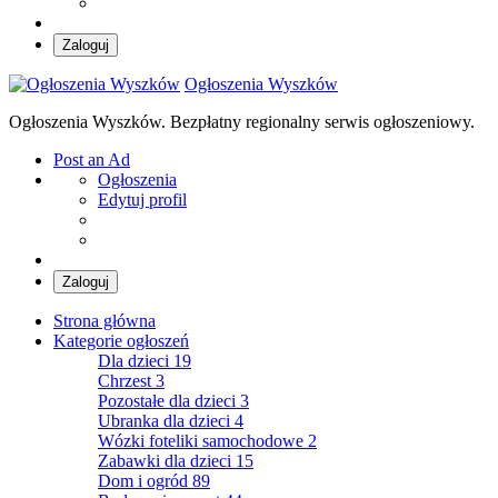
Zaloguj
Ogłoszenia Wyszków
Ogłoszenia Wyszków. Bezpłatny regionalny serwis ogłoszeniowy.
Post an Ad
Ogłoszenia
Edytuj profil
Zaloguj
Strona główna
Kategorie ogłoszeń
Dla dzieci
19
Chrzest
3
Pozostałe dla dzieci
3
Ubranka dla dzieci
4
Wózki foteliki samochodowe
2
Zabawki dla dzieci
15
Dom i ogród
89