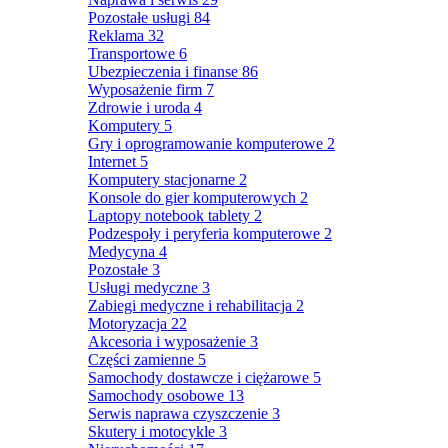
Pozostałe usługi
84
Reklama
32
Transportowe
6
Ubezpieczenia i finanse
86
Wyposażenie firm
7
Zdrowie i uroda
4
Komputery
5
Gry i oprogramowanie komputerowe
2
Internet
5
Komputery stacjonarne
2
Konsole do gier komputerowych
2
Laptopy notebook tablety
2
Podzespoły i peryferia komputerowe
2
Medycyna
4
Pozostałe
3
Usługi medyczne
3
Zabiegi medyczne i rehabilitacja
2
Motoryzacja
22
Akcesoria i wyposażenie
3
Części zamienne
5
Samochody dostawcze i ciężarowe
5
Samochody osobowe
13
Serwis naprawa czyszczenie
3
Skutery i motocykle
3