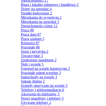
Nieruchomości
17
Biura i lokalne usługowe i handlowe
2
Domy na sprzedaż
4
Działki budowlane
2
Mieszkania do wynajęcia
2
Mieszkania na sprzedaż
5
Nieruchomości różne
12
Praca
90
Praca dam
87
Praca szukam
5
Różności
87
Pozostałe
86
Sport i turystyka
2
Towarzyskie
3
Znalezione zagubione
2
Ślub i wesele
5
Fotograf na wesele kamerzysta
2
Pozostałe usługi weselne
3
Samochody na wesele
3
Suknie ślubne
2
Zespoły muzyczne na wesele
3
Telefony i telekomunikacja
6
Akcesoria do telefonów
3
Nowe smartfony i telefony
5
Używane telefony
2