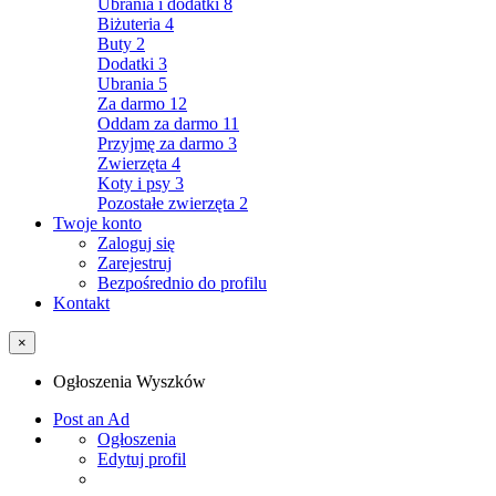
Ubrania i dodatki
8
Biżuteria
4
Buty
2
Dodatki
3
Ubrania
5
Za darmo
12
Oddam za darmo
11
Przyjmę za darmo
3
Zwierzęta
4
Koty i psy
3
Pozostałe zwierzęta
2
Twoje konto
Zaloguj się
Zarejestruj
Bezpośrednio do profilu
Kontakt
×
Ogłoszenia Wyszków
Post an Ad
Ogłoszenia
Edytuj profil