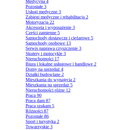
Medycyna
4
Pozostałe
3
Usługi medyczne
3
Zabiegi medyczne i rehabilitacja
2
Motoryzacja
22
Akcesoria i wyposażenie
3
Części zamienne
5
Samochody dostawcze i ciężarowe
5
Samochody osobowe
13
Serwis naprawa czyszczenie
3
Skutery i motocykle
3
Nieruchomości
17
Biura i lokalne usługowe i handlowe
2
Domy na sprzedaż
4
Działki budowlane
2
Mieszkania do wynajęcia
2
Mieszkania na sprzedaż
5
Nieruchomości różne
12
Praca
90
Praca dam
87
Praca szukam
5
Różności
87
Pozostałe
86
Sport i turystyka
2
Towarzyskie
3