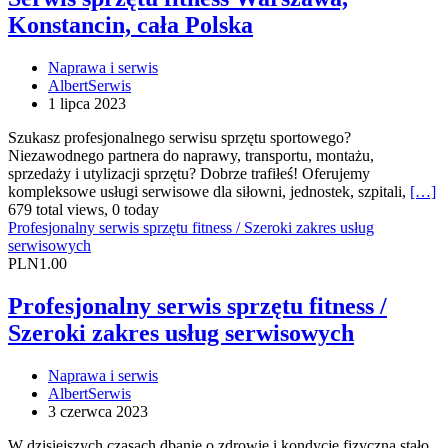
Konstancin, cała Polska
Naprawa i serwis
AlbertSerwis
1 lipca 2023
Szukasz profesjonalnego serwisu sprzętu sportowego?
Niezawodnego partnera do naprawy, transportu, montażu,
sprzedaży i utylizacji sprzętu? Dobrze trafiłeś! Oferujemy
kompleksowe usługi serwisowe dla siłowni, jednostek, szpitali,
[…]
679 total views, 0 today
Profesjonalny serwis sprzętu fitness / Szeroki zakres usług
serwisowych
PLN1.00
Profesjonalny serwis sprzętu fitness /
Szeroki zakres usług serwisowych
Naprawa i serwis
AlbertSerwis
3 czerwca 2023
W dzisiejszych czasach dbanie o zdrowie i kondycję fizyczną stało