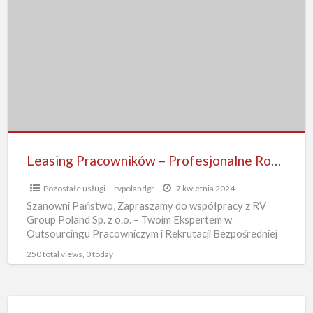
Pracowników
–
Profesjonalne
Rozwiązania
Leasing Pracowników – Profesjonalne Rozwiązania
Pozostałe usługi
rvpolandgr
7 kwietnia 2024
Szanowni Państwo, Zapraszamy do współpracy z RV
Group Poland Sp. z o.o. – Twoim Ekspertem w
Outsourcingu Pracowniczym i Rekrutacji Bezpośredniej
Nasza firma, z siedzibą
[…]
250 total views, 0 today