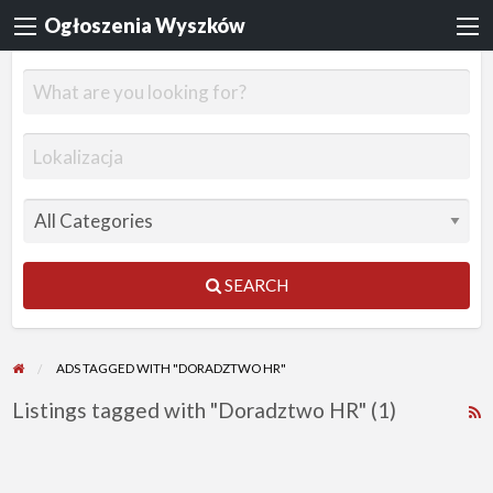
Ogłoszenia Wyszków
SEARCH
ADS TAGGED WITH "DORADZTWO HR"
Listings tagged with "Doradztwo HR" (1)
R
F
f