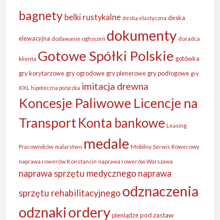
bagnety
belki rustykalne
deska
deska elastyczna
dokumenty
elewacyjna
dodawanie ogłoszeń
doradca
Gotowe Spółki Polskie
gotówka
klienta
gry korytarzowe
gry ogrodowe
gry plenerowe
gry podłogowe
gry
imitacja drewna
XXL
hipoteczna pozyczka
Koncesje Paliwowe Licencje na
Transport
Konta bankowe
Leasing
medale
Pracowników
malarstwo
Mobilny Serwis Rowerowy
naprawa rowerów Konstancin
naprawa rowerów Warszawa
naprawa sprzętu medycznego
naprawa
odznaczenia
sprzętu rehabilitacyjnego
odznaki
ordery
pieniądze
pod zastaw