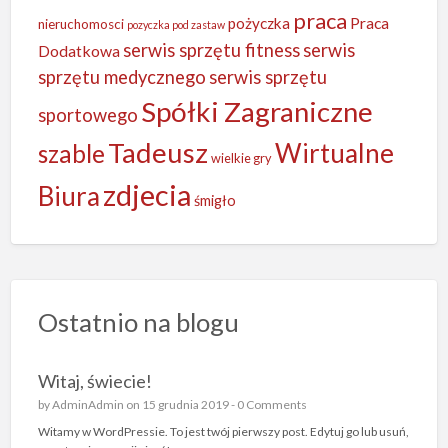
praca
Praca
pożyczka
nieruchomosci
pozyczka pod zastaw
serwis sprzętu fitness
serwis
Dodatkowa
sprzętu medycznego
serwis sprzętu
Spółki Zagraniczne
sportowego
Tadeusz
Wirtualne
szable
wielkie gry
zdjecia
Biura
śmigło
Ostatnio na blogu
Witaj, świecie!
by
AdminAdmin
on 15 grudnia 2019 -
0 Comments
Witamy w WordPressie. To jest twój pierwszy post. Edytuj go lub usuń,