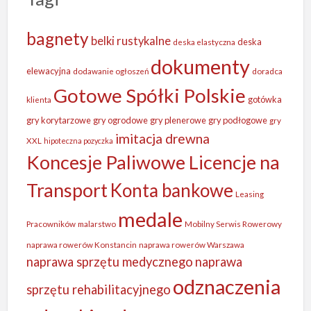
bagnety
belki rustykalne
deska
deska elastyczna
dokumenty
elewacyjna
dodawanie ogłoszeń
doradca
Gotowe Spółki Polskie
gotówka
klienta
gry korytarzowe
gry ogrodowe
gry plenerowe
gry podłogowe
gry
imitacja drewna
XXL
hipoteczna pozyczka
Koncesje Paliwowe Licencje na
Transport
Konta bankowe
Leasing
medale
Pracowników
malarstwo
Mobilny Serwis Rowerowy
naprawa rowerów Konstancin
naprawa rowerów Warszawa
naprawa sprzętu medycznego
naprawa
odznaczenia
sprzętu rehabilitacyjnego