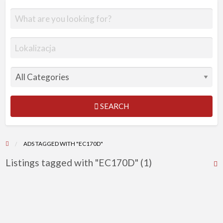
SEARCH
ADS TAGGED WITH "EC170D"
Listings tagged with "EC170D" (1)
R
F
f
a
t