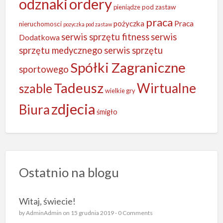
odznaki
ordery
pieniądze
pod zastaw
praca
Praca
pożyczka
nieruchomosci
pozyczka pod zastaw
serwis sprzętu fitness
serwis
Dodatkowa
sprzętu medycznego
serwis sprzętu
Spółki Zagraniczne
sportowego
Tadeusz
Wirtualne
szable
wielkie gry
zdjecia
Biura
śmigło
Ostatnio na blogu
Witaj, świecie!
by
AdminAdmin
on 15 grudnia 2019 -
0 Comments