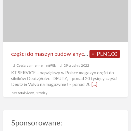
budowlanych
Volvo,
części
Deutz,
silniki
części do maszyn budowlanych Volvo, części Deutz, silniki
PLN1.00
Części zamienne
nij98k
29 grudnia 2022
KT SERVICE – największy w Polsce magazyn części do
silników Deutz,Volvo-DEUTZ, – ponad 20 tysięcy części
Deutz & Volvo na magazynie ! – ponad 20
[…]
735 total views, 1 today
Sponsorowane: