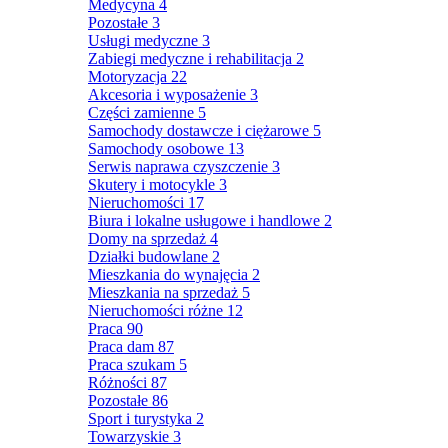
Medycyna
4
Pozostałe
3
Usługi medyczne
3
Zabiegi medyczne i rehabilitacja
2
Motoryzacja
22
Akcesoria i wyposażenie
3
Części zamienne
5
Samochody dostawcze i ciężarowe
5
Samochody osobowe
13
Serwis naprawa czyszczenie
3
Skutery i motocykle
3
Nieruchomości
17
Biura i lokalne usługowe i handlowe
2
Domy na sprzedaż
4
Działki budowlane
2
Mieszkania do wynajęcia
2
Mieszkania na sprzedaż
5
Nieruchomości różne
12
Praca
90
Praca dam
87
Praca szukam
5
Różności
87
Pozostałe
86
Sport i turystyka
2
Towarzyskie
3