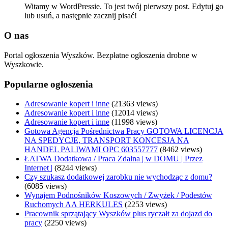
Witamy w WordPressie. To jest twój pierwszy post. Edytuj go
lub usuń, a następnie zacznij pisać!
O nas
Portal ogłoszenia Wyszków. Bezpłatne ogłoszenia drobne w
Wyszkowie.
Popularne ogłoszenia
Adresowanie kopert i inne
(21363 views)
Adresowanie kopert i inne
(12014 views)
Adresowanie kopert i inne
(11998 views)
Gotowa Agencja Pośrednictwa Pracy GOTOWA LICENCJA
NA SPEDYCJE, TRANSPORT KONCESJA NA
HANDEL PALIWAMI OPC 603557777
(8462 views)
ŁATWA Dodatkowa / Praca Zdalna | w DOMU | Przez
Internet |
(8244 views)
Czy szukasz dodatkowej zarobku nie wychodząc z domu?
(6085 views)
Wynajem Podnośników Koszowych / Zwyżek / Podestów
Ruchomych AA HERKULES
(2253 views)
Pracownik sprzątający Wyszków plus ryczałt za dojazd do
pracy
(2250 views)