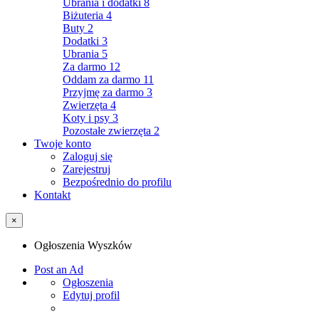
Ubrania i dodatki
8
Biżuteria
4
Buty
2
Dodatki
3
Ubrania
5
Za darmo
12
Oddam za darmo
11
Przyjmę za darmo
3
Zwierzęta
4
Koty i psy
3
Pozostałe zwierzęta
2
Twoje konto
Zaloguj się
Zarejestruj
Bezpośrednio do profilu
Kontakt
×
Ogłoszenia Wyszków
Post an Ad
Ogłoszenia
Edytuj profil