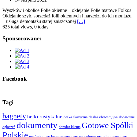
Wyszków i okolice Folie okienne – oklejanie Folie matowe Folkos -
Oklejanie szyb, sprzedaż folii okiennych i narzędzi do ich montażu
– usługa demontażu starej zniszczonej
[…]
625 total views, 0 today
Sponsorowane:
Facebook
Tagi
bagnety
belki rustykalne
deska elewacyjna
deska elastyczna
dodawanie
dokumenty
Gotowe Spółki
ogłoszeń
doradca klienta
Polskie
gotówka
gry korytarzowe
gry ogrodowe
gry plenerowe
gry