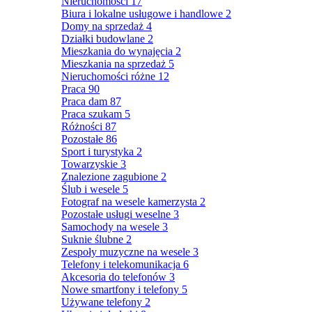
Nieruchomości
17
Biura i lokalne usługowe i handlowe
2
Domy na sprzedaż
4
Działki budowlane
2
Mieszkania do wynajęcia
2
Mieszkania na sprzedaż
5
Nieruchomości różne
12
Praca
90
Praca dam
87
Praca szukam
5
Różności
87
Pozostałe
86
Sport i turystyka
2
Towarzyskie
3
Znalezione zagubione
2
Ślub i wesele
5
Fotograf na wesele kamerzysta
2
Pozostałe usługi weselne
3
Samochody na wesele
3
Suknie ślubne
2
Zespoły muzyczne na wesele
3
Telefony i telekomunikacja
6
Akcesoria do telefonów
3
Nowe smartfony i telefony
5
Używane telefony
2