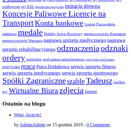
imitacja drewna
podłogowe
gry XXL
hipoteczna pozyczka
Koncesje Paliwowe Licencje na
Transport
Konta bankowe
Leasing Pracowników
medale
malarstwo
Mobilny Serwis Rowerowy
naprawa rowerów Konstancin
naprawa sprzętu medycznego
naprawa
naprawa rowerów Warszawa
odznaczenia
odznaki
sprzętu rehabilitacyjnego
ordery
pod zastaw nieruchomosci
pieniądze
pozyczka pod zastaw
praca
serwis sprzętu fitness
pożyczka
Praca Dodatkowa
serwis sprzętu medycznego
serwis sprzętu sportowego
Spółki Zagraniczne
Tadeusz
szable
wielkie
zdjecia
Wirtualne Biura
śmigło
gry
Ostatnio na blogu
Witaj, świecie!
by
AdminAdmin
on 15 grudnia 2019 -
0 Comments