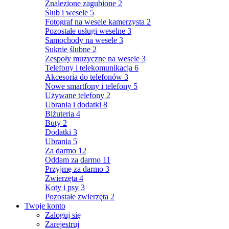
Znalezione zagubione
2
Ślub i wesele
5
Fotograf na wesele kamerzysta
2
Pozostałe usługi weselne
3
Samochody na wesele
3
Suknie ślubne
2
Zespoły muzyczne na wesele
3
Telefony i telekomunikacja
6
Akcesoria do telefonów
3
Nowe smartfony i telefony
5
Używane telefony
2
Ubrania i dodatki
8
Biżuteria
4
Buty
2
Dodatki
3
Ubrania
5
Za darmo
12
Oddam za darmo
11
Przyjmę za darmo
3
Zwierzęta
4
Koty i psy
3
Pozostałe zwierzęta
2
Twoje konto
Zaloguj się
Zarejestruj