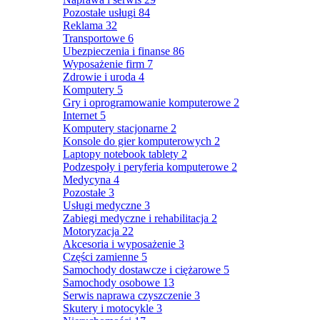
Pozostałe usługi
84
Reklama
32
Transportowe
6
Ubezpieczenia i finanse
86
Wyposażenie firm
7
Zdrowie i uroda
4
Komputery
5
Gry i oprogramowanie komputerowe
2
Internet
5
Komputery stacjonarne
2
Konsole do gier komputerowych
2
Laptopy notebook tablety
2
Podzespoły i peryferia komputerowe
2
Medycyna
4
Pozostałe
3
Usługi medyczne
3
Zabiegi medyczne i rehabilitacja
2
Motoryzacja
22
Akcesoria i wyposażenie
3
Części zamienne
5
Samochody dostawcze i ciężarowe
5
Samochody osobowe
13
Serwis naprawa czyszczenie
3
Skutery i motocykle
3