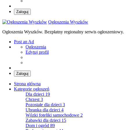
Zaloguj
Ogłoszenia Wyszków
Ogłoszenia Wyszków. Bezpłatny regionalny serwis ogłoszeniowy.
Post an Ad
Ogłoszenia
Edytuj profil
Zaloguj
Strona główna
Kategorie ogłoszeń
Dla dzieci
19
Chrzest
3
Pozostałe dla dzieci
3
Ubranka dla dzieci
4
Wózki foteliki samochodowe
2
Zabawki dla dzieci
15
Dom i ogród
89