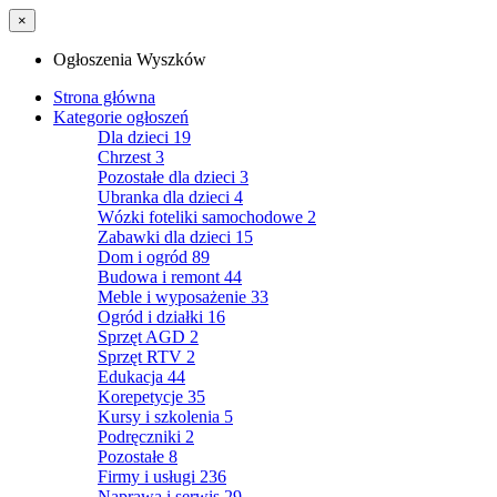
×
Ogłoszenia Wyszków
Strona główna
Kategorie ogłoszeń
Dla dzieci
19
Chrzest
3
Pozostałe dla dzieci
3
Ubranka dla dzieci
4
Wózki foteliki samochodowe
2
Zabawki dla dzieci
15
Dom i ogród
89
Budowa i remont
44
Meble i wyposażenie
33
Ogród i działki
16
Sprzęt AGD
2
Sprzęt RTV
2
Edukacja
44
Korepetycje
35
Kursy i szkolenia
5
Podręczniki
2
Pozostałe
8
Firmy i usługi
236
Naprawa i serwis
29