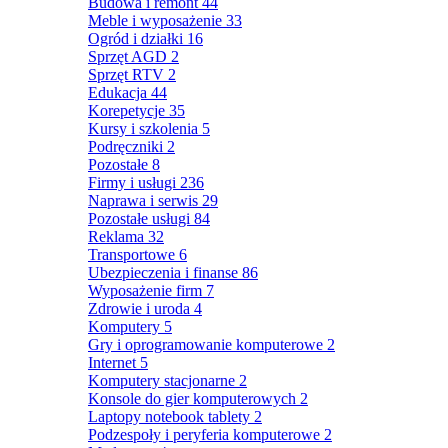
Budowa i remont
44
Meble i wyposażenie
33
Ogród i działki
16
Sprzęt AGD
2
Sprzęt RTV
2
Edukacja
44
Korepetycje
35
Kursy i szkolenia
5
Podręczniki
2
Pozostałe
8
Firmy i usługi
236
Naprawa i serwis
29
Pozostałe usługi
84
Reklama
32
Transportowe
6
Ubezpieczenia i finanse
86
Wyposażenie firm
7
Zdrowie i uroda
4
Komputery
5
Gry i oprogramowanie komputerowe
2
Internet
5
Komputery stacjonarne
2
Konsole do gier komputerowych
2
Laptopy notebook tablety
2
Podzespoły i peryferia komputerowe
2