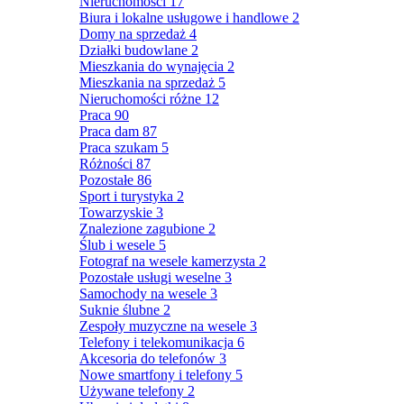
Nieruchomości
17
Biura i lokalne usługowe i handlowe
2
Domy na sprzedaż
4
Działki budowlane
2
Mieszkania do wynajęcia
2
Mieszkania na sprzedaż
5
Nieruchomości różne
12
Praca
90
Praca dam
87
Praca szukam
5
Różności
87
Pozostałe
86
Sport i turystyka
2
Towarzyskie
3
Znalezione zagubione
2
Ślub i wesele
5
Fotograf na wesele kamerzysta
2
Pozostałe usługi weselne
3
Samochody na wesele
3
Suknie ślubne
2
Zespoły muzyczne na wesele
3
Telefony i telekomunikacja
6
Akcesoria do telefonów
3
Nowe smartfony i telefony
5
Używane telefony
2