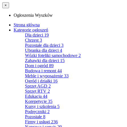
×
Ogłoszenia Wyszków
Strona główna
Kategorie ogłoszeń
Dla dzieci
19
Chrzest
3
Pozostałe dla dzieci
3
Ubranka dla dzieci
4
Wózki foteliki samochodowe
2
Zabawki dla dzieci
15
Dom i ogród
89
Budowa i remont
44
Meble i wyposażenie
33
Ogród i działki
16
Sprzęt AGD
2
Sprzęt RTV
2
Edukacja
44
Korepetycje
35
Kursy i szkolenia
5
Podręczniki
2
Pozostałe
8
Firmy i usługi
236
Naprawa i serwis
29