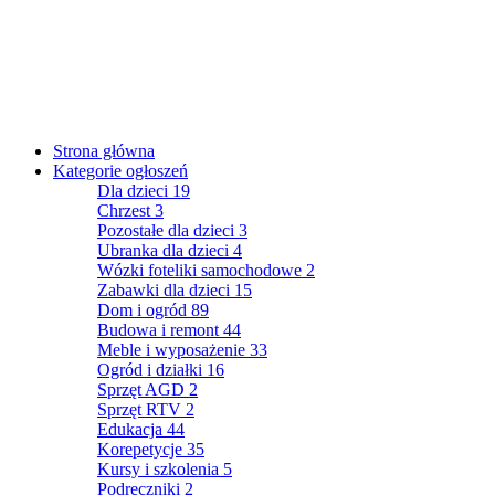
Strona główna
Kategorie ogłoszeń
Dla dzieci
19
Chrzest
3
Pozostałe dla dzieci
3
Ubranka dla dzieci
4
Wózki foteliki samochodowe
2
Zabawki dla dzieci
15
Dom i ogród
89
Budowa i remont
44
Meble i wyposażenie
33
Ogród i działki
16
Sprzęt AGD
2
Sprzęt RTV
2
Edukacja
44
Korepetycje
35
Kursy i szkolenia
5
Podręczniki
2