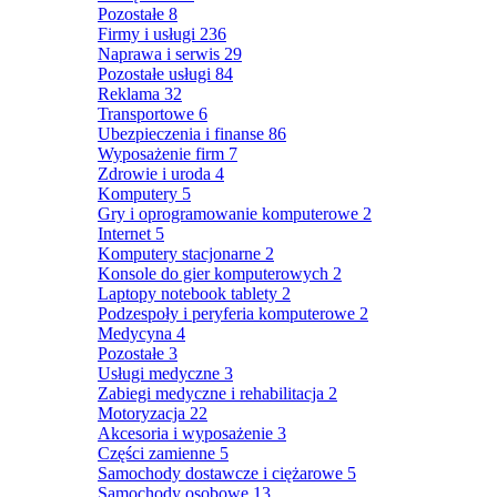
Pozostałe
8
Firmy i usługi
236
Naprawa i serwis
29
Pozostałe usługi
84
Reklama
32
Transportowe
6
Ubezpieczenia i finanse
86
Wyposażenie firm
7
Zdrowie i uroda
4
Komputery
5
Gry i oprogramowanie komputerowe
2
Internet
5
Komputery stacjonarne
2
Konsole do gier komputerowych
2
Laptopy notebook tablety
2
Podzespoły i peryferia komputerowe
2
Medycyna
4
Pozostałe
3
Usługi medyczne
3
Zabiegi medyczne i rehabilitacja
2
Motoryzacja
22
Akcesoria i wyposażenie
3
Części zamienne
5
Samochody dostawcze i ciężarowe
5
Samochody osobowe
13