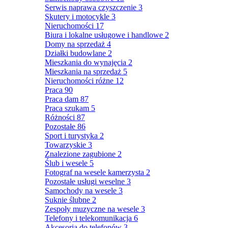
Serwis naprawa czyszczenie
3
Skutery i motocykle
3
Nieruchomości
17
Biura i lokalne usługowe i handlowe
2
Domy na sprzedaż
4
Działki budowlane
2
Mieszkania do wynajęcia
2
Mieszkania na sprzedaż
5
Nieruchomości różne
12
Praca
90
Praca dam
87
Praca szukam
5
Różności
87
Pozostałe
86
Sport i turystyka
2
Towarzyskie
3
Znalezione zagubione
2
Ślub i wesele
5
Fotograf na wesele kamerzysta
2
Pozostałe usługi weselne
3
Samochody na wesele
3
Suknie ślubne
2
Zespoły muzyczne na wesele
3
Telefony i telekomunikacja
6
Akcesoria do telefonów
3