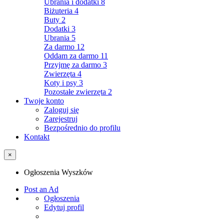
Ubrania i dodatki
8
Biżuteria
4
Buty
2
Dodatki
3
Ubrania
5
Za darmo
12
Oddam za darmo
11
Przyjmę za darmo
3
Zwierzęta
4
Koty i psy
3
Pozostałe zwierzęta
2
Twoje konto
Zaloguj się
Zarejestruj
Bezpośrednio do profilu
Kontakt
×
Ogłoszenia Wyszków
Post an Ad
Ogłoszenia
Edytuj profil