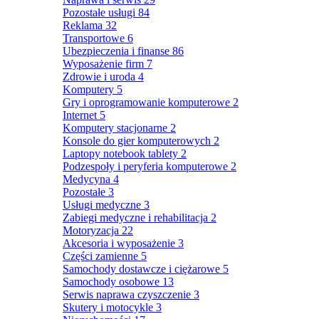
Pozostałe usługi
84
Reklama
32
Transportowe
6
Ubezpieczenia i finanse
86
Wyposażenie firm
7
Zdrowie i uroda
4
Komputery
5
Gry i oprogramowanie komputerowe
2
Internet
5
Komputery stacjonarne
2
Konsole do gier komputerowych
2
Laptopy notebook tablety
2
Podzespoły i peryferia komputerowe
2
Medycyna
4
Pozostałe
3
Usługi medyczne
3
Zabiegi medyczne i rehabilitacja
2
Motoryzacja
22
Akcesoria i wyposażenie
3
Części zamienne
5
Samochody dostawcze i ciężarowe
5
Samochody osobowe
13
Serwis naprawa czyszczenie
3
Skutery i motocykle
3