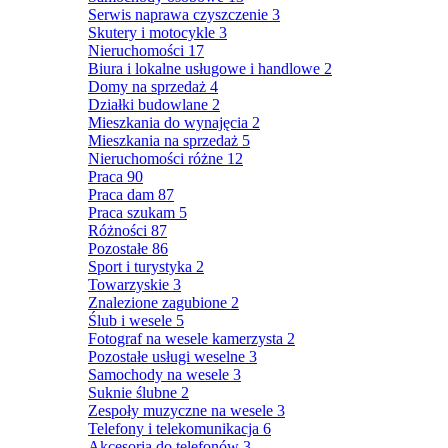
Serwis naprawa czyszczenie
3
Skutery i motocykle
3
Nieruchomości
17
Biura i lokalne usługowe i handlowe
2
Domy na sprzedaż
4
Działki budowlane
2
Mieszkania do wynajęcia
2
Mieszkania na sprzedaż
5
Nieruchomości różne
12
Praca
90
Praca dam
87
Praca szukam
5
Różności
87
Pozostałe
86
Sport i turystyka
2
Towarzyskie
3
Znalezione zagubione
2
Ślub i wesele
5
Fotograf na wesele kamerzysta
2
Pozostałe usługi weselne
3
Samochody na wesele
3
Suknie ślubne
2
Zespoły muzyczne na wesele
3
Telefony i telekomunikacja
6
Akcesoria do telefonów
3