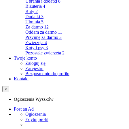
Ubrania i dodatki
8
Biżuteria
4
Buty
2
Dodatki
3
Ubrania
5
Za darmo
12
Oddam za darmo
11
Przyjmę za darmo
3
Zwierzęta
4
Koty i psy
3
Pozostałe zwierzęta
2
Twoje konto
Zaloguj się
Zarejestruj
Bezpośrednio do profilu
Kontakt
×
Ogłoszenia Wyszków
Post an Ad
Ogłoszenia
Edytuj profil