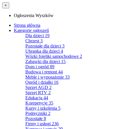
×
Ogłoszenia Wyszków
Strona główna
Kategorie ogłoszeń
Dla dzieci
19
Chrzest
3
Pozostałe dla dzieci
3
Ubranka dla dzieci
4
Wózki foteliki samochodowe
2
Zabawki dla dzieci
15
Dom i ogród
89
Budowa i remont
44
Meble i wyposażenie
33
Ogród i działki
16
Sprzęt AGD
2
Sprzęt RTV
2
Edukacja
44
Korepetycje
35
Kursy i szkolenia
5
Podręczniki
2
Pozostałe
8
Firmy i usługi
236
Naprawa i serwis
29