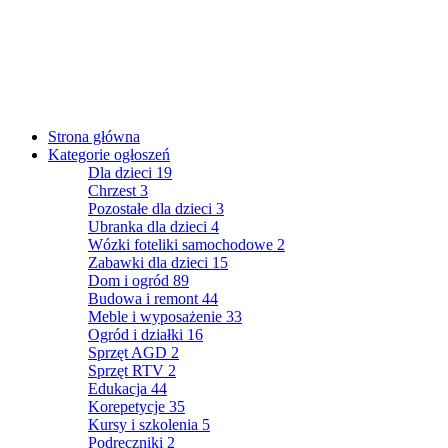
Strona główna
Kategorie ogłoszeń
Dla dzieci
19
Chrzest
3
Pozostałe dla dzieci
3
Ubranka dla dzieci
4
Wózki foteliki samochodowe
2
Zabawki dla dzieci
15
Dom i ogród
89
Budowa i remont
44
Meble i wyposażenie
33
Ogród i działki
16
Sprzęt AGD
2
Sprzęt RTV
2
Edukacja
44
Korepetycje
35
Kursy i szkolenia
5
Podręczniki
2