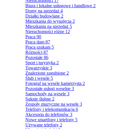
Nieruchomości
17
Biura i lokalne usługowe i handlowe
2
Domy na sprzedaż
4
Działki budowlane
2
Mieszkania do wynajęcia
2
Mieszkania na sprzedaż
5
Nieruchomości różne
12
Praca
90
Praca dam
87
Praca szukam
5
Różności
87
Pozostałe
86
Sport i turystyka
2
Towarzyskie
3
Znalezione zagubione
2
Ślub i wesele
5
Fotograf na wesele kamerzysta
2
Pozostałe usługi weselne
3
Samochody na wesele
3
Suknie ślubne
2
Zespoły muzyczne na wesele
3
Telefony i telekomunikacja
6
Akcesoria do telefonów
3
Nowe smartfony i telefony
5
Używane telefony
2