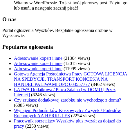
Witamy w WordPressie. To jest twój pierwszy post. Edytuj go
lub usuń, a następnie zacznij pisać!
O nas
Portal ogłoszenia Wyszków. Bezpłatne ogłoszenia drobne w
Wyszkowie.
Popularne ogłoszenia
Adresowanie kopert i inne
(21364 views)
Adresowanie kopert i inne
(12015 views)
Adresowanie kopert i inne
(11999 views)
Gotowa Agencja Pośrednictwa Pracy GOTOWA LICENCJA
NA SPEDYCJE, TRANSPORT KONCESJA NA
HANDEL PALIWAMI OPC 603557777
(8462 views)
ŁATWA Dodatkowa / Praca Zdalna | w DOMU | Przez
Internet |
(8246 views)
Czy szukasz dodatkowej zarobku nie wychodząc z domu?
(6085 views)
Wynajem Podnośników Koszowych / Zwyżek / Podestów
Ruchomych AA HERKULES
(2254 views)
Pracownik sprzątający Wyszków plus ryczałt za dojazd do
pracy
(2250 views)