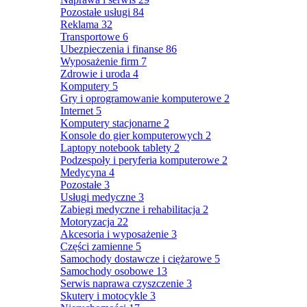
Pozostałe usługi
84
Reklama
32
Transportowe
6
Ubezpieczenia i finanse
86
Wyposażenie firm
7
Zdrowie i uroda
4
Komputery
5
Gry i oprogramowanie komputerowe
2
Internet
5
Komputery stacjonarne
2
Konsole do gier komputerowych
2
Laptopy notebook tablety
2
Podzespoły i peryferia komputerowe
2
Medycyna
4
Pozostałe
3
Usługi medyczne
3
Zabiegi medyczne i rehabilitacja
2
Motoryzacja
22
Akcesoria i wyposażenie
3
Części zamienne
5
Samochody dostawcze i ciężarowe
5
Samochody osobowe
13
Serwis naprawa czyszczenie
3
Skutery i motocykle
3