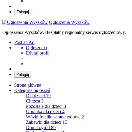
Zaloguj
Ogłoszenia Wyszków
Ogłoszenia Wyszków. Bezpłatny regionalny serwis ogłoszeniowy.
Post an Ad
Ogłoszenia
Edytuj profil
Zaloguj
Strona główna
Kategorie ogłoszeń
Dla dzieci
19
Chrzest
3
Pozostałe dla dzieci
3
Ubranka dla dzieci
4
Wózki foteliki samochodowe
2
Zabawki dla dzieci
15
Dom i ogród
89