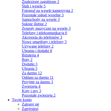
Znalezione zagubione
2
Ślub i wesele
5
Fotograf na wesele kamerzysta
2
Pozostałe usługi weselne
3
Samochody na wesele
3
Suknie ślubne
2
Zespoły muzyczne na wesele
3
Telefony i telekomunikacja
6
Akcesoria do telefonów
3
Nowe smartfony i telefony
5
Używane telefony
2
Ubrania i dodatki
8
Biżuteria
4
Buty
2
Dodatki
3
Ubrania
5
Za darmo
12
Oddam za darmo
11
Przyjmę za darmo
3
Zwierzęta
4
Koty i psy
3
Pozostałe zwierzęta
2
Twoje konto
Zaloguj się
Zarejestruj