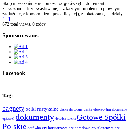
Skup mieszkań/nieruchomości za gotówkę! – do remontu,
zniszczone lub zdewastowane, – z każdym problemem prawnym –
zadłużone, z komornikiem, przed licytacją, z lokatorami, – udziały
[…]
672 total views, 0 today
Sponsorowane:
Facebook
Tagi
bagnety
belki rustykalne
deska elewacyjna
deska elastyczna
dodawanie
dokumenty
Gotowe Spółki
ogłoszeń
doradca klienta
Polskie
gotówka
gry korytarzowe
gry ogrodowe
gry plenerowe
gry