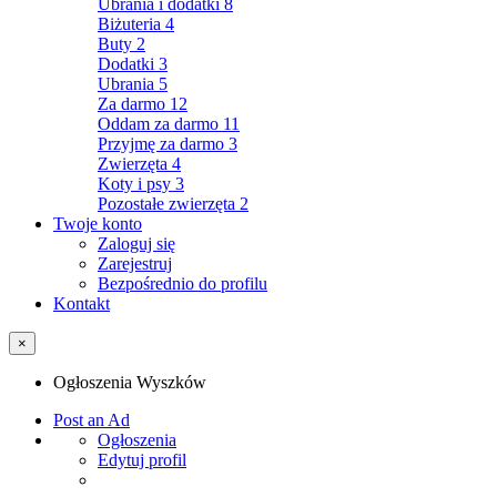
Ubrania i dodatki
8
Biżuteria
4
Buty
2
Dodatki
3
Ubrania
5
Za darmo
12
Oddam za darmo
11
Przyjmę za darmo
3
Zwierzęta
4
Koty i psy
3
Pozostałe zwierzęta
2
Twoje konto
Zaloguj się
Zarejestruj
Bezpośrednio do profilu
Kontakt
×
Ogłoszenia Wyszków
Post an Ad
Ogłoszenia
Edytuj profil