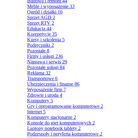
Budowa i remont
44
Meble i wyposażenie
33
Ogród i działki
16
Sprzęt AGD
2
Sprzęt RTV
2
Edukacja
44
Korepetycje
35
Kursy i szkolenia
5
Podręczniki
2
Pozostałe
8
Firmy i usługi
236
Naprawa i serwis
29
Pozostałe usługi
84
Reklama
32
Transportowe
6
Ubezpieczenia i finanse
86
Wyposażenie firm
7
Zdrowie i uroda
4
Komputery
5
Gry i oprogramowanie komputerowe
2
Internet
5
Komputery stacjonarne
2
Konsole do gier komputerowych
2
Laptopy notebook tablety
2
Podzespoły i peryferia komputerowe
2