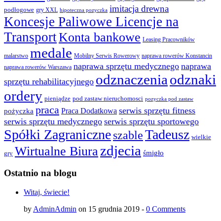
imitacja drewna
podłogowe
gry XXL
hipoteczna pozyczka
Koncesje Paliwowe Licencje na
Transport
Konta bankowe
Leasing Pracowników
medale
malarstwo
Mobilny Serwis Rowerowy
naprawa rowerów Konstancin
naprawa sprzętu medycznego
naprawa
naprawa rowerów Warszawa
odznaczenia
odznaki
sprzętu rehabilitacyjnego
ordery
pod zastaw nieruchomosci
pieniądze
pozyczka pod zastaw
praca
serwis sprzętu fitness
pożyczka
Praca Dodatkowa
serwis sprzętu medycznego
serwis sprzętu sportowego
Spółki Zagraniczne
Tadeusz
szable
wielkie
zdjecia
Wirtualne Biura
śmigło
gry
Ostatnio na blogu
Witaj, świecie!
by
AdminAdmin
on 15 grudnia 2019 -
0 Comments