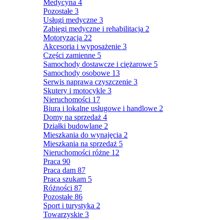
Medycyna
4
Pozostałe
3
Usługi medyczne
3
Zabiegi medyczne i rehabilitacja
2
Motoryzacja
22
Akcesoria i wyposażenie
3
Części zamienne
5
Samochody dostawcze i ciężarowe
5
Samochody osobowe
13
Serwis naprawa czyszczenie
3
Skutery i motocykle
3
Nieruchomości
17
Biura i lokalne usługowe i handlowe
2
Domy na sprzedaż
4
Działki budowlane
2
Mieszkania do wynajęcia
2
Mieszkania na sprzedaż
5
Nieruchomości różne
12
Praca
90
Praca dam
87
Praca szukam
5
Różności
87
Pozostałe
86
Sport i turystyka
2
Towarzyskie
3