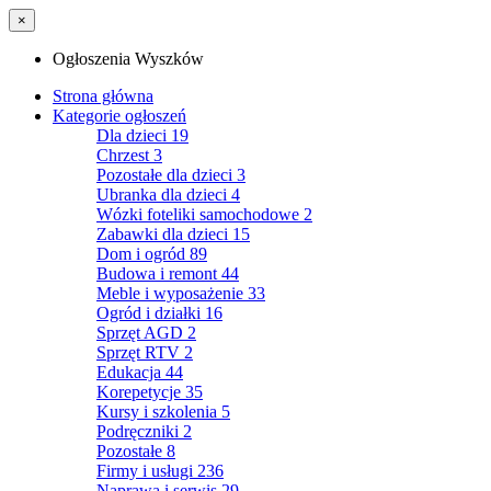
×
Ogłoszenia Wyszków
Strona główna
Kategorie ogłoszeń
Dla dzieci
19
Chrzest
3
Pozostałe dla dzieci
3
Ubranka dla dzieci
4
Wózki foteliki samochodowe
2
Zabawki dla dzieci
15
Dom i ogród
89
Budowa i remont
44
Meble i wyposażenie
33
Ogród i działki
16
Sprzęt AGD
2
Sprzęt RTV
2
Edukacja
44
Korepetycje
35
Kursy i szkolenia
5
Podręczniki
2
Pozostałe
8
Firmy i usługi
236
Naprawa i serwis
29