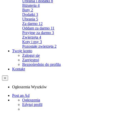
Ubrania i dodatki
8
Biżuteria
4
Buty
2
Dodatki
3
Ubrania
5
Za darmo
12
Oddam za darmo
11
Przyjmę za darmo
3
Zwierzęta
4
Koty i psy
3
Pozostałe zwierzęta
2
Twoje konto
Zaloguj się
Zarejestruj
Bezpośrednio do profilu
Kontakt
×
Ogłoszenia Wyszków
Post an Ad
Ogłoszenia
Edytuj profil