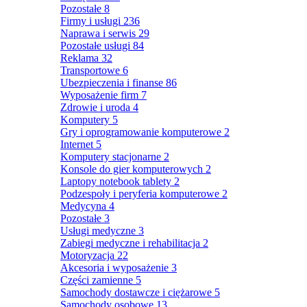
Pozostałe
8
Firmy i usługi
236
Naprawa i serwis
29
Pozostałe usługi
84
Reklama
32
Transportowe
6
Ubezpieczenia i finanse
86
Wyposażenie firm
7
Zdrowie i uroda
4
Komputery
5
Gry i oprogramowanie komputerowe
2
Internet
5
Komputery stacjonarne
2
Konsole do gier komputerowych
2
Laptopy notebook tablety
2
Podzespoły i peryferia komputerowe
2
Medycyna
4
Pozostałe
3
Usługi medyczne
3
Zabiegi medyczne i rehabilitacja
2
Motoryzacja
22
Akcesoria i wyposażenie
3
Części zamienne
5
Samochody dostawcze i ciężarowe
5
Samochody osobowe
13