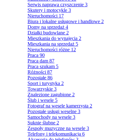
Serwis naprawa czyszczenie
3
Skutery i motocykle
3
Nieruchomości
17
Biura i lokalne usługowe i handlowe
2
Domy na sprzedaż
4
Działki budowlane
2
Mieszkania do wynajęcia
2
Mieszkania na sprzedaż
5
Nieruchomości różne
12
Praca
90
Praca dam
87
Praca szukam
5
Różności
87
Pozostałe
86
Sport i turystyka
2
Towarzyskie
3
Znalezione zagubione
2
Ślub i wesele
5
Fotograf na wesele kamerzysta
2
Pozostałe usługi weselne
3
Samochody na wesele
3
Suknie ślubne
2
Zespoły muzyczne na wesele
3
Telefony i telekomunikacja
6
Akcesoria do telefonów
3