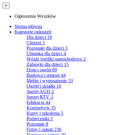
×
Ogłoszenia Wyszków
Strona główna
Kategorie ogłoszeń
Dla dzieci
19
Chrzest
3
Pozostałe dla dzieci
3
Ubranka dla dzieci
4
Wózki foteliki samochodowe
2
Zabawki dla dzieci
15
Dom i ogród
89
Budowa i remont
44
Meble i wyposażenie
33
Ogród i działki
16
Sprzęt AGD
2
Sprzęt RTV
2
Edukacja
44
Korepetycje
35
Kursy i szkolenia
5
Podręczniki
2
Pozostałe
8
Firmy i usługi
236
Naprawa i serwis
29