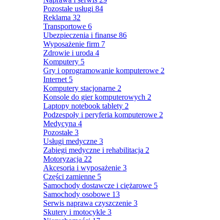
Pozostałe usługi
84
Reklama
32
Transportowe
6
Ubezpieczenia i finanse
86
Wyposażenie firm
7
Zdrowie i uroda
4
Komputery
5
Gry i oprogramowanie komputerowe
2
Internet
5
Komputery stacjonarne
2
Konsole do gier komputerowych
2
Laptopy notebook tablety
2
Podzespoły i peryferia komputerowe
2
Medycyna
4
Pozostałe
3
Usługi medyczne
3
Zabiegi medyczne i rehabilitacja
2
Motoryzacja
22
Akcesoria i wyposażenie
3
Części zamienne
5
Samochody dostawcze i ciężarowe
5
Samochody osobowe
13
Serwis naprawa czyszczenie
3
Skutery i motocykle
3