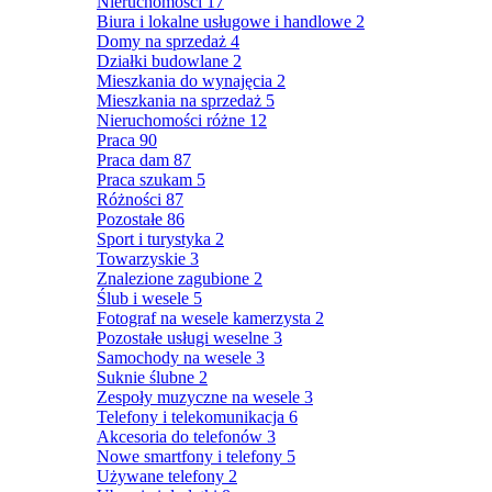
Nieruchomości
17
Biura i lokalne usługowe i handlowe
2
Domy na sprzedaż
4
Działki budowlane
2
Mieszkania do wynajęcia
2
Mieszkania na sprzedaż
5
Nieruchomości różne
12
Praca
90
Praca dam
87
Praca szukam
5
Różności
87
Pozostałe
86
Sport i turystyka
2
Towarzyskie
3
Znalezione zagubione
2
Ślub i wesele
5
Fotograf na wesele kamerzysta
2
Pozostałe usługi weselne
3
Samochody na wesele
3
Suknie ślubne
2
Zespoły muzyczne na wesele
3
Telefony i telekomunikacja
6
Akcesoria do telefonów
3
Nowe smartfony i telefony
5
Używane telefony
2