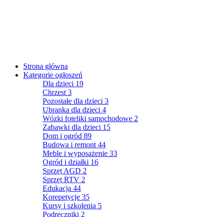
Strona główna
Kategorie ogłoszeń
Dla dzieci
19
Chrzest
3
Pozostałe dla dzieci
3
Ubranka dla dzieci
4
Wózki foteliki samochodowe
2
Zabawki dla dzieci
15
Dom i ogród
89
Budowa i remont
44
Meble i wyposażenie
33
Ogród i działki
16
Sprzęt AGD
2
Sprzęt RTV
2
Edukacja
44
Korepetycje
35
Kursy i szkolenia
5
Podręczniki
2