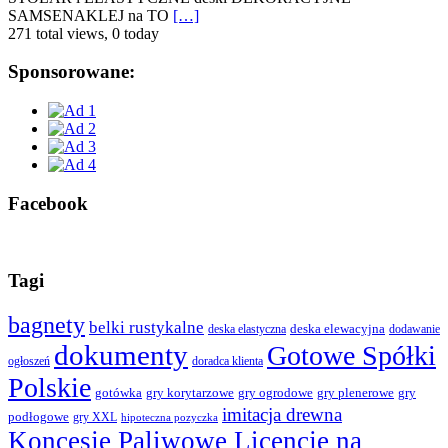
SAMSENAKLEJ na TO
[…]
271 total views, 0 today
Sponsorowane:
Facebook
Tagi
bagnety
belki rustykalne
deska elewacyjna
deska elastyczna
dodawanie
dokumenty
Gotowe Spółki
ogłoszeń
doradca klienta
Polskie
gotówka
gry korytarzowe
gry ogrodowe
gry plenerowe
gry
imitacja drewna
podłogowe
gry XXL
hipoteczna pozyczka
Koncesje Paliwowe Licencje na