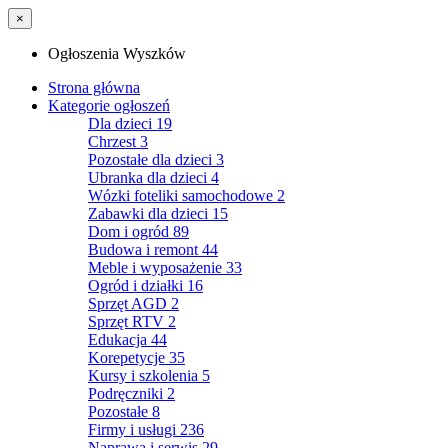
×
Ogłoszenia Wyszków
Strona główna
Kategorie ogłoszeń
Dla dzieci
19
Chrzest
3
Pozostałe dla dzieci
3
Ubranka dla dzieci
4
Wózki foteliki samochodowe
2
Zabawki dla dzieci
15
Dom i ogród
89
Budowa i remont
44
Meble i wyposażenie
33
Ogród i działki
16
Sprzęt AGD
2
Sprzęt RTV
2
Edukacja
44
Korepetycje
35
Kursy i szkolenia
5
Podręczniki
2
Pozostałe
8
Firmy i usługi
236
Naprawa i serwis
29