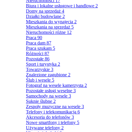
Nieruchomości
17
Biura i lokalne usługowe i handlowe
2
Domy na sprzedaż
4
Działki budowlane
2
Mieszkania do wynajęcia
2
Mieszkania na sprzedaż
5
Nieruchomości różne
12
Praca
90
Praca dam
87
Praca szukam
5
Różności
87
Pozostałe
86
Sport i turystyka
2
Towarzyskie
3
Znalezione zagubione
2
Ślub i wesele
5
Fotograf na wesele kamerzysta
2
Pozostałe usługi weselne
3
Samochody na wesele
3
Suknie ślubne
2
Zespoły muzyczne na wesele
3
Telefony i telekomunikacja
6
Akcesoria do telefonów
3
Nowe smartfony i telefony
5
Używane telefony
2