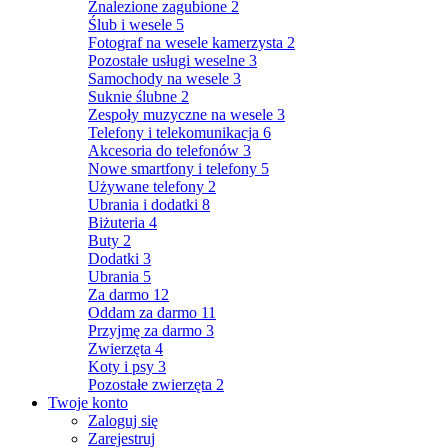
Znalezione zagubione
2
Ślub i wesele
5
Fotograf na wesele kamerzysta
2
Pozostałe usługi weselne
3
Samochody na wesele
3
Suknie ślubne
2
Zespoły muzyczne na wesele
3
Telefony i telekomunikacja
6
Akcesoria do telefonów
3
Nowe smartfony i telefony
5
Używane telefony
2
Ubrania i dodatki
8
Biżuteria
4
Buty
2
Dodatki
3
Ubrania
5
Za darmo
12
Oddam za darmo
11
Przyjmę za darmo
3
Zwierzęta
4
Koty i psy
3
Pozostałe zwierzęta
2
Twoje konto
Zaloguj się
Zarejestruj