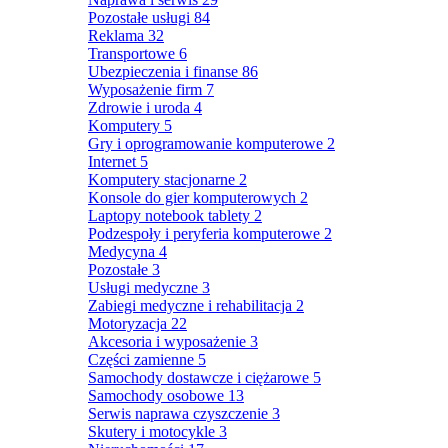
Pozostałe usługi
84
Reklama
32
Transportowe
6
Ubezpieczenia i finanse
86
Wyposażenie firm
7
Zdrowie i uroda
4
Komputery
5
Gry i oprogramowanie komputerowe
2
Internet
5
Komputery stacjonarne
2
Konsole do gier komputerowych
2
Laptopy notebook tablety
2
Podzespoły i peryferia komputerowe
2
Medycyna
4
Pozostałe
3
Usługi medyczne
3
Zabiegi medyczne i rehabilitacja
2
Motoryzacja
22
Akcesoria i wyposażenie
3
Części zamienne
5
Samochody dostawcze i ciężarowe
5
Samochody osobowe
13
Serwis naprawa czyszczenie
3
Skutery i motocykle
3