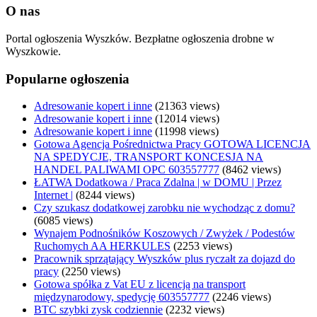
O nas
Portal ogłoszenia Wyszków. Bezpłatne ogłoszenia drobne w
Wyszkowie.
Popularne ogłoszenia
Adresowanie kopert i inne
(21363 views)
Adresowanie kopert i inne
(12014 views)
Adresowanie kopert i inne
(11998 views)
Gotowa Agencja Pośrednictwa Pracy GOTOWA LICENCJA
NA SPEDYCJE, TRANSPORT KONCESJA NA
HANDEL PALIWAMI OPC 603557777
(8462 views)
ŁATWA Dodatkowa / Praca Zdalna | w DOMU | Przez
Internet |
(8244 views)
Czy szukasz dodatkowej zarobku nie wychodząc z domu?
(6085 views)
Wynajem Podnośników Koszowych / Zwyżek / Podestów
Ruchomych AA HERKULES
(2253 views)
Pracownik sprzątający Wyszków plus ryczałt za dojazd do
pracy
(2250 views)
Gotowa spółka z Vat EU z licencją na transport
międzynarodowy, spedycję 603557777
(2246 views)
BTC szybki zysk codziennie
(2232 views)