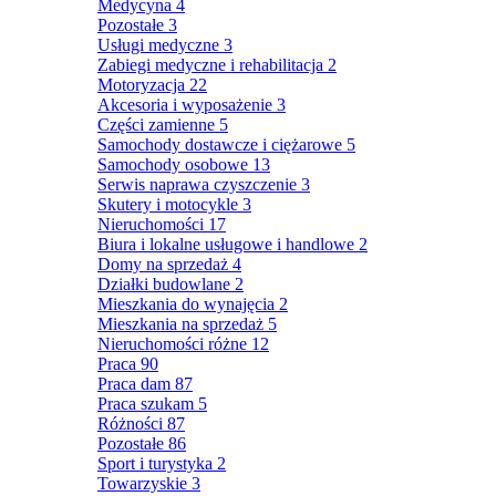
Medycyna
4
Pozostałe
3
Usługi medyczne
3
Zabiegi medyczne i rehabilitacja
2
Motoryzacja
22
Akcesoria i wyposażenie
3
Części zamienne
5
Samochody dostawcze i ciężarowe
5
Samochody osobowe
13
Serwis naprawa czyszczenie
3
Skutery i motocykle
3
Nieruchomości
17
Biura i lokalne usługowe i handlowe
2
Domy na sprzedaż
4
Działki budowlane
2
Mieszkania do wynajęcia
2
Mieszkania na sprzedaż
5
Nieruchomości różne
12
Praca
90
Praca dam
87
Praca szukam
5
Różności
87
Pozostałe
86
Sport i turystyka
2
Towarzyskie
3