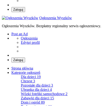
Zaloguj
Ogłoszenia Wyszków
Ogłoszenia Wyszków. Bezpłatny regionalny serwis ogłoszeniowy.
Post an Ad
Ogłoszenia
Edytuj profil
Zaloguj
Strona główna
Kategorie ogłoszeń
Dla dzieci
19
Chrzest
3
Pozostałe dla dzieci
3
Ubranka dla dzieci
4
Wózki foteliki samochodowe
2
Zabawki dla dzieci
15
Dom i ogród
89