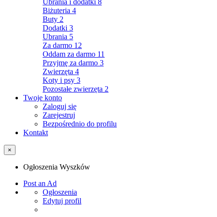
Ubrania i dodatki
8
Biżuteria
4
Buty
2
Dodatki
3
Ubrania
5
Za darmo
12
Oddam za darmo
11
Przyjmę za darmo
3
Zwierzęta
4
Koty i psy
3
Pozostałe zwierzęta
2
Twoje konto
Zaloguj się
Zarejestruj
Bezpośrednio do profilu
Kontakt
×
Ogłoszenia Wyszków
Post an Ad
Ogłoszenia
Edytuj profil