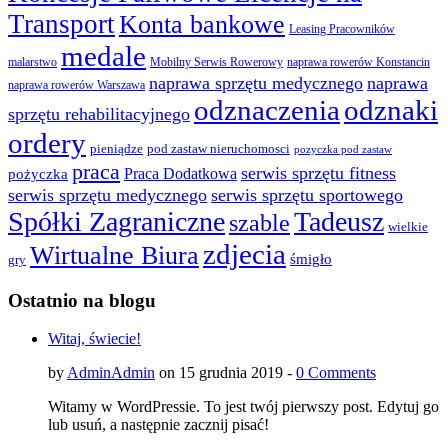
Transport
Konta bankowe
Leasing Pracowników
medale
malarstwo
Mobilny Serwis Rowerowy
naprawa rowerów Konstancin
naprawa sprzętu medycznego
naprawa
naprawa rowerów Warszawa
odznaczenia
odznaki
sprzętu rehabilitacyjnego
ordery
pod zastaw nieruchomosci
pieniądze
pozyczka pod zastaw
praca
serwis sprzętu fitness
pożyczka
Praca Dodatkowa
serwis sprzętu medycznego
serwis sprzętu sportowego
Spółki Zagraniczne
Tadeusz
szable
wielkie
zdjecia
Wirtualne Biura
śmigło
gry
Ostatnio na blogu
Witaj, świecie!
by
AdminAdmin
on 15 grudnia 2019 -
0 Comments
Witamy w WordPressie. To jest twój pierwszy post. Edytuj go
lub usuń, a następnie zacznij pisać!