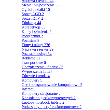
Budowa i remont
44
Meble i wyposażenie
33
Ogród i działki
16
Sprzęt AGD
2
Sprzęt RTV
2
Edukacja
44
Korepetycje
35
Kursy i szkolenia
5
Podręczniki
2
Pozostałe
8
Firmy i usługi
236
Naprawa i serwis
29
Pozostałe usługi
84
Reklama
32
Transportowe
6
Ubezpieczenia i finanse
86
Wyposażenie firm
7
Zdrowie i uroda
4
Komputery
5
Gry i oprogramowanie komputerowe
2
Internet
5
Komputery stacjonarne
2
Konsole do gier komputerowych
2
Laptopy notebook tablety
2
Podzespoły i peryferia komputerowe
2