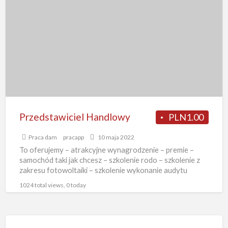
Handlowy
Przedstawiciel Handlowy
PLN1.00
Praca dam
pracapp
10 maja 2022
To oferujemy – atrakcyjne wynagrodzenie – premie –
samochód taki jak chcesz – szkolenie rodo – szkolenie z
zakresu fotowoltaiki – szkolenie wykonanie audytu
fotowoltaicznego
[…]
1024 total views, 0 today