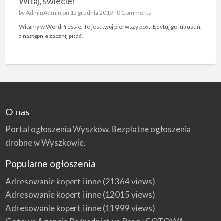
Witaj, świecie!
by
AdminAdmin
on 15 grudnia 2019 -
0 Comments
Witamy w WordPressie. To jest twój pierwszy post. Edytuj go lub usuń,
a następnie zacznij pisać!
O nas
Portal ogłoszenia Wyszków. Bezpłatne ogłoszenia
drobne w Wyszkowie.
Popularne ogłoszenia
Adresowanie kopert i inne
(21364 views)
Adresowanie kopert i inne
(12015 views)
Adresowanie kopert i inne
(11999 views)