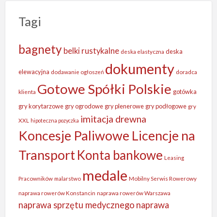
Tagi
bagnety
belki rustykalne
deska
deska elastyczna
dokumenty
elewacyjna
dodawanie ogłoszeń
doradca
Gotowe Spółki Polskie
gotówka
klienta
gry korytarzowe
gry ogrodowe
gry plenerowe
gry podłogowe
gry
imitacja drewna
XXL
hipoteczna pozyczka
Koncesje Paliwowe Licencje na
Transport
Konta bankowe
Leasing
medale
Pracowników
malarstwo
Mobilny Serwis Rowerowy
naprawa rowerów Konstancin
naprawa rowerów Warszawa
naprawa sprzętu medycznego
naprawa