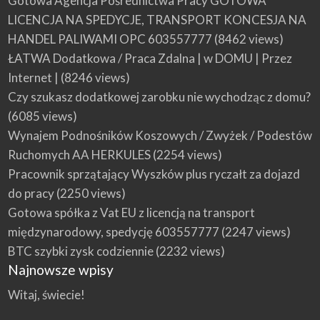
Gotowa Agencja Pośrednictwa Pracy GOTOWA
LICENCJA NA SPEDYCJE, TRANSPORT KONCESJA NA
HANDEL PALIWAMI OPC 603557777
(8462 views)
ŁATWA Dodatkowa / Praca Zdalna | w DOMU | Przez
Internet |
(8246 views)
Czy szukasz dodatkowej zarobku nie wychodząc z domu?
(6085 views)
Wynajem Podnośników Koszowych / Zwyżek / Podestów
Ruchomych AA HERKULES
(2254 views)
Pracownik sprzątający Wyszków plus ryczałt za dojazd
do pracy
(2250 views)
Gotowa spółka z Vat EU z licencją na transport
międzynarodowy, spedycję 603557777
(2247 views)
BTC szybki zysk codziennie
(2232 views)
Najnowsze wpisy
Witaj, świecie!