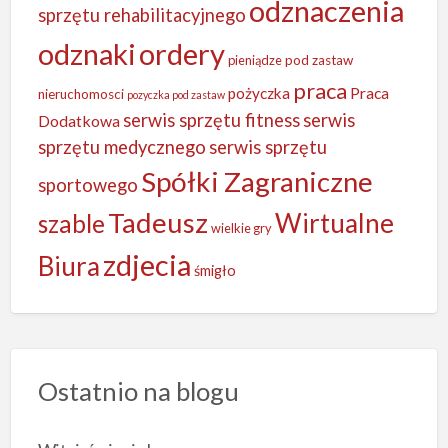
odznaczenia
sprzętu rehabilitacyjnego
odznaki
ordery
pieniądze
pod zastaw
praca
Praca
pożyczka
nieruchomosci
pozyczka pod zastaw
serwis sprzętu fitness
serwis
Dodatkowa
sprzętu medycznego
serwis sprzętu
Spółki Zagraniczne
sportowego
Tadeusz
Wirtualne
szable
wielkie gry
zdjecia
Biura
śmigło
Ostatnio na blogu