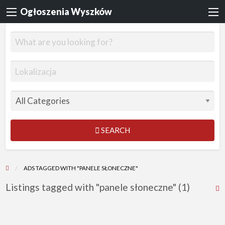
Ogłoszenia Wyszków
SEARCH
ADS TAGGED WITH "PANELE SŁONECZNE"
Listings tagged with "panele słoneczne" (1)
R
F
f