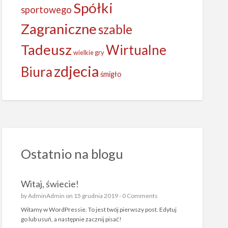
Spółki
sportowego
Zagraniczne
szable
Tadeusz
Wirtualne
wielkie gry
zdjecia
Biura
śmigło
Ostatnio na blogu
Witaj, świecie!
by
AdminAdmin
on 15 grudnia 2019 -
0 Comments
Witamy w WordPressie. To jest twój pierwszy post. Edytuj
go lub usuń, a następnie zacznij pisać!