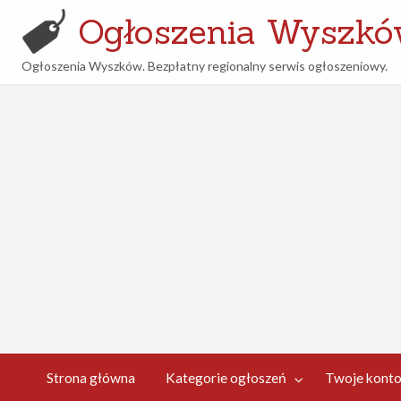
Ogłoszenia Wyszk
Ogłoszenia Wyszków. Bezpłatny regionalny serwis ogłoszeniowy.
woje
Kontakt
nto
Strona główna
Kategorie ogłoszeń
Twoje kont