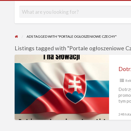
ADS TAGGED WITH "PORTALE OGŁOSZENIOWE CZECHY"
Listings tagged with "Portale ogłoszeniowe Cz
Dotrzyj
do
Dotr
klientów
Re
w
Czechach
Dotrzy
promow
i
tym p
na
Słowacji
248 tota