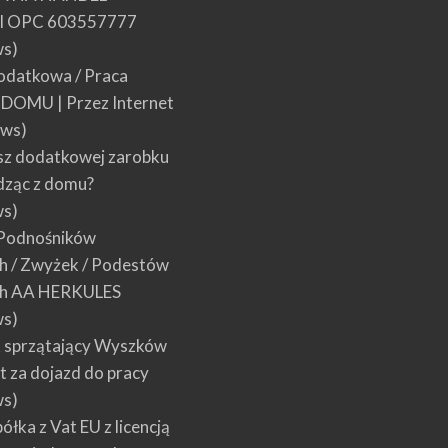
 OPC 603557777
ws)
datkowa / Praca
w DOMU | Przez Internet
ews)
sz dodatkowej zarobku
dząc z domu?
ws)
Podnośników
 / Zwyżek / Podestów
h AA HERKULES
ws)
 sprzątający Wyszków
łt za dojazd do pracy
ws)
łka z Vat EU z licencją