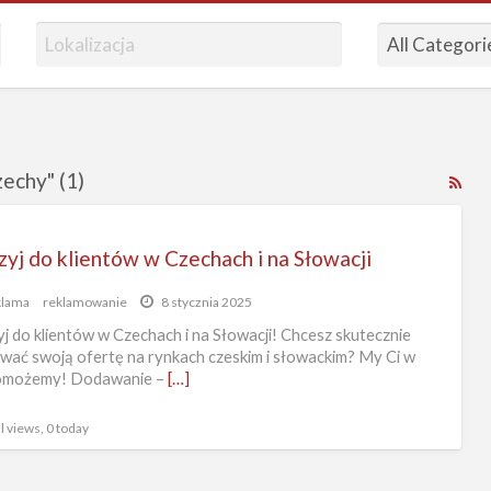
echy" (1)
RS
Fe
for
zyj do klientów w Czechach i na Słowacji
ad
tag
klama
reklamowanie
8 stycznia 2025
Por
j do klientów w Czechach i na Słowacji! Chcesz skutecznie
ogł
ać swoją ofertę na rynkach czeskim i słowackim? My Ci w
omożemy! Dodawanie –
[…]
Cz
l views, 0 today