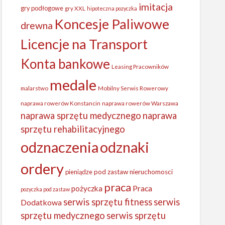
imitacja
gry podłogowe
gry XXL
hipoteczna pozyczka
Koncesje Paliwowe
drewna
Licencje na Transport
Konta bankowe
Leasing Pracowników
medale
malarstwo
Mobilny Serwis Rowerowy
naprawa rowerów Konstancin
naprawa rowerów Warszawa
naprawa sprzętu medycznego
naprawa
sprzętu rehabilitacyjnego
odznaczenia
odznaki
ordery
pieniądze
pod zastaw nieruchomosci
praca
Praca
pożyczka
pozyczka pod zastaw
serwis sprzętu fitness
serwis
Dodatkowa
sprzętu medycznego
serwis sprzętu