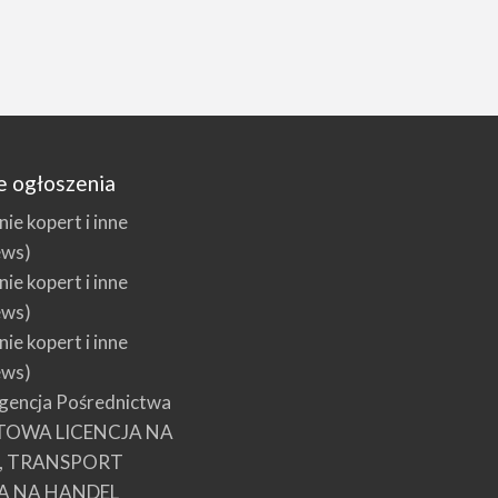
e ogłoszenia
e kopert i inne
ews)
e kopert i inne
ews)
e kopert i inne
ews)
encja Pośrednictwa
TOWA LICENCJA NA
E, TRANSPORT
A NA HANDEL