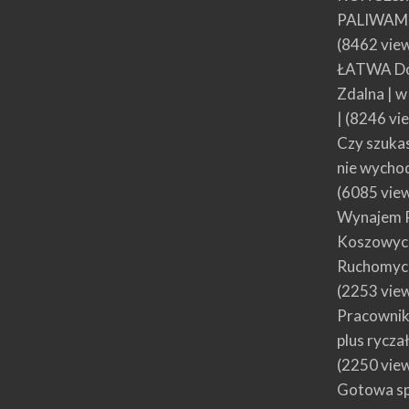
PALIWAMI
(8462 vie
ŁATWA Do
Zdalna | 
|
(8246 vi
Czy szuka
nie wycho
(6085 vie
Wynajem 
Koszowych
Ruchomyc
(2253 vie
Pracownik
plus rycza
(2250 vie
Gotowa spó