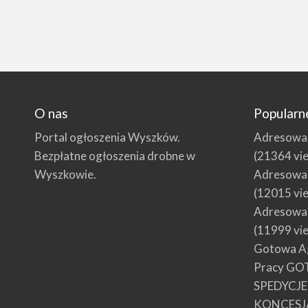
O nas
Popularn
Portal ogłoszenia Wyszków.
Adresowani
Bezpłatne ogłoszenia drobne w
(21364 vi
Wyszkowie.
Adresowani
(12015 vi
Adresowani
(11999 vi
Gotowa Ag
Pracy GO
SPEDYCJ
KONCESJ