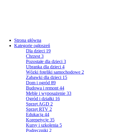
Strona główna
Kategorie ogłoszeń
Dla dzieci
19
Chrzest
3
Pozostałe dla dzieci
3
Ubranka dla dzieci
4
Wózki foteliki samochodowe
2
Zabawki dla dzieci
15
Dom i ogród
89
Budowa i remont
44
Meble i wyposażenie
33
Ogród i działki
16
Sprzęt AGD
2
Sprzęt RTV
2
Edukacja
44
Korepetycje
35
Kursy i szkolenia
5
Podręczniki
2