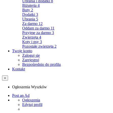
Ubrania i dodatki
8
Biżuteria
4
Buty
2
Dodatki
3
Ubrania
5
Za darmo
12
Oddam za darmo
11
Przyjmę za darmo
3
Zwierzęta
4
Koty i psy
3
Pozostałe zwierzęta
2
Twoje konto
Zaloguj się
Zarejestruj
Bezpośrednio do profilu
Kontakt
×
Ogłoszenia Wyszków
Post an Ad
Ogłoszenia
Edytuj profil