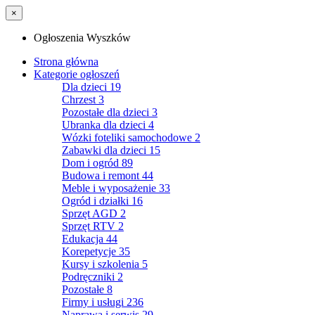
×
Ogłoszenia Wyszków
Strona główna
Kategorie ogłoszeń
Dla dzieci
19
Chrzest
3
Pozostałe dla dzieci
3
Ubranka dla dzieci
4
Wózki foteliki samochodowe
2
Zabawki dla dzieci
15
Dom i ogród
89
Budowa i remont
44
Meble i wyposażenie
33
Ogród i działki
16
Sprzęt AGD
2
Sprzęt RTV
2
Edukacja
44
Korepetycje
35
Kursy i szkolenia
5
Podręczniki
2
Pozostałe
8
Firmy i usługi
236
Naprawa i serwis
29