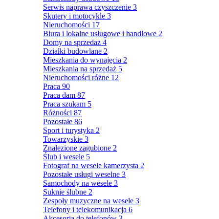
Serwis naprawa czyszczenie
3
Skutery i motocykle
3
Nieruchomości
17
Biura i lokalne usługowe i handlowe
2
Domy na sprzedaż
4
Działki budowlane
2
Mieszkania do wynajęcia
2
Mieszkania na sprzedaż
5
Nieruchomości różne
12
Praca
90
Praca dam
87
Praca szukam
5
Różności
87
Pozostałe
86
Sport i turystyka
2
Towarzyskie
3
Znalezione zagubione
2
Ślub i wesele
5
Fotograf na wesele kamerzysta
2
Pozostałe usługi weselne
3
Samochody na wesele
3
Suknie ślubne
2
Zespoły muzyczne na wesele
3
Telefony i telekomunikacja
6
Akcesoria do telefonów
3