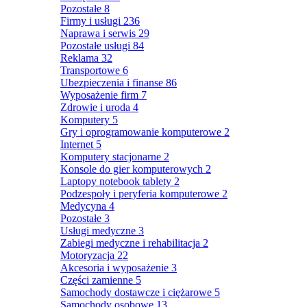
Pozostałe
8
Firmy i usługi
236
Naprawa i serwis
29
Pozostałe usługi
84
Reklama
32
Transportowe
6
Ubezpieczenia i finanse
86
Wyposażenie firm
7
Zdrowie i uroda
4
Komputery
5
Gry i oprogramowanie komputerowe
2
Internet
5
Komputery stacjonarne
2
Konsole do gier komputerowych
2
Laptopy notebook tablety
2
Podzespoły i peryferia komputerowe
2
Medycyna
4
Pozostałe
3
Usługi medyczne
3
Zabiegi medyczne i rehabilitacja
2
Motoryzacja
22
Akcesoria i wyposażenie
3
Części zamienne
5
Samochody dostawcze i ciężarowe
5
Samochody osobowe
13