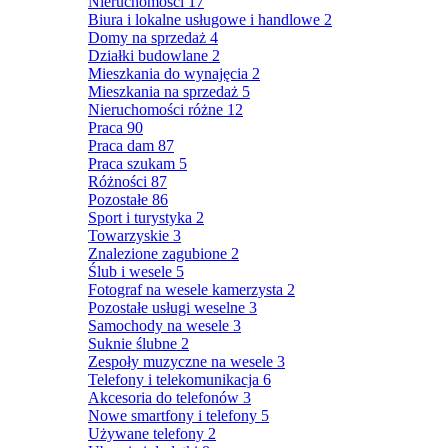
Nieruchomości
17
Biura i lokalne usługowe i handlowe
2
Domy na sprzedaż
4
Działki budowlane
2
Mieszkania do wynajęcia
2
Mieszkania na sprzedaż
5
Nieruchomości różne
12
Praca
90
Praca dam
87
Praca szukam
5
Różności
87
Pozostałe
86
Sport i turystyka
2
Towarzyskie
3
Znalezione zagubione
2
Ślub i wesele
5
Fotograf na wesele kamerzysta
2
Pozostałe usługi weselne
3
Samochody na wesele
3
Suknie ślubne
2
Zespoły muzyczne na wesele
3
Telefony i telekomunikacja
6
Akcesoria do telefonów
3
Nowe smartfony i telefony
5
Używane telefony
2