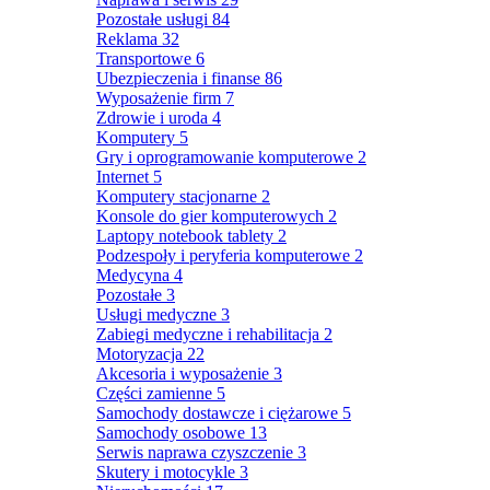
Pozostałe usługi
84
Reklama
32
Transportowe
6
Ubezpieczenia i finanse
86
Wyposażenie firm
7
Zdrowie i uroda
4
Komputery
5
Gry i oprogramowanie komputerowe
2
Internet
5
Komputery stacjonarne
2
Konsole do gier komputerowych
2
Laptopy notebook tablety
2
Podzespoły i peryferia komputerowe
2
Medycyna
4
Pozostałe
3
Usługi medyczne
3
Zabiegi medyczne i rehabilitacja
2
Motoryzacja
22
Akcesoria i wyposażenie
3
Części zamienne
5
Samochody dostawcze i ciężarowe
5
Samochody osobowe
13
Serwis naprawa czyszczenie
3
Skutery i motocykle
3