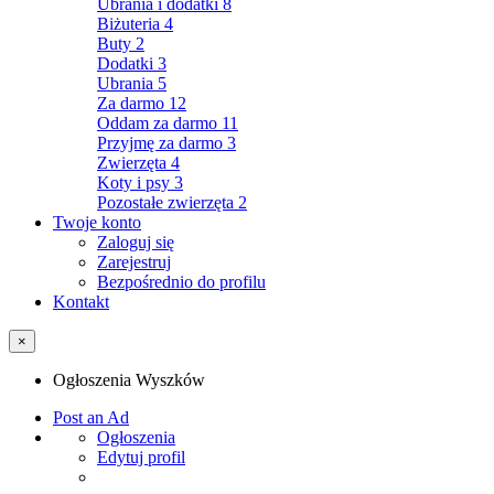
Ubrania i dodatki
8
Biżuteria
4
Buty
2
Dodatki
3
Ubrania
5
Za darmo
12
Oddam za darmo
11
Przyjmę za darmo
3
Zwierzęta
4
Koty i psy
3
Pozostałe zwierzęta
2
Twoje konto
Zaloguj się
Zarejestruj
Bezpośrednio do profilu
Kontakt
×
Ogłoszenia Wyszków
Post an Ad
Ogłoszenia
Edytuj profil