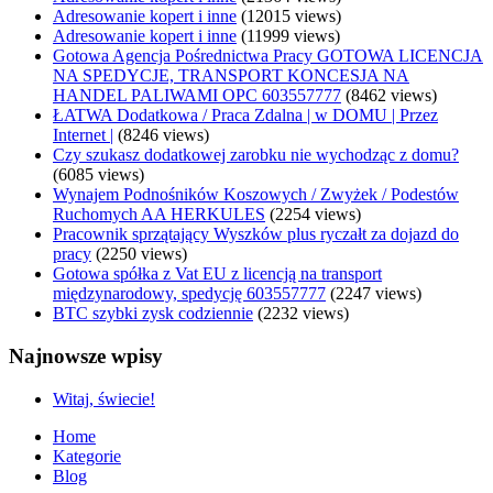
Adresowanie kopert i inne
(12015 views)
Adresowanie kopert i inne
(11999 views)
Gotowa Agencja Pośrednictwa Pracy GOTOWA LICENCJA
NA SPEDYCJE, TRANSPORT KONCESJA NA
HANDEL PALIWAMI OPC 603557777
(8462 views)
ŁATWA Dodatkowa / Praca Zdalna | w DOMU | Przez
Internet |
(8246 views)
Czy szukasz dodatkowej zarobku nie wychodząc z domu?
(6085 views)
Wynajem Podnośników Koszowych / Zwyżek / Podestów
Ruchomych AA HERKULES
(2254 views)
Pracownik sprzątający Wyszków plus ryczałt za dojazd do
pracy
(2250 views)
Gotowa spółka z Vat EU z licencją na transport
międzynarodowy, spedycję 603557777
(2247 views)
BTC szybki zysk codziennie
(2232 views)
Najnowsze wpisy
Witaj, świecie!
Home
Kategorie
Blog