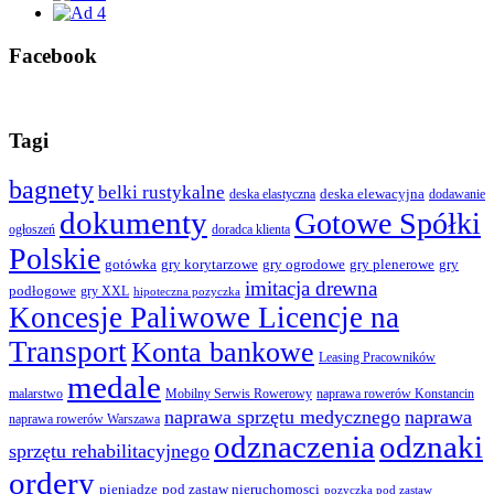
Facebook
Tagi
bagnety
belki rustykalne
deska elewacyjna
deska elastyczna
dodawanie
dokumenty
Gotowe Spółki
ogłoszeń
doradca klienta
Polskie
gotówka
gry korytarzowe
gry ogrodowe
gry plenerowe
gry
imitacja drewna
podłogowe
gry XXL
hipoteczna pozyczka
Koncesje Paliwowe Licencje na
Transport
Konta bankowe
Leasing Pracowników
medale
malarstwo
Mobilny Serwis Rowerowy
naprawa rowerów Konstancin
naprawa sprzętu medycznego
naprawa
naprawa rowerów Warszawa
odznaczenia
odznaki
sprzętu rehabilitacyjnego
ordery
pod zastaw nieruchomosci
pieniądze
pozyczka pod zastaw