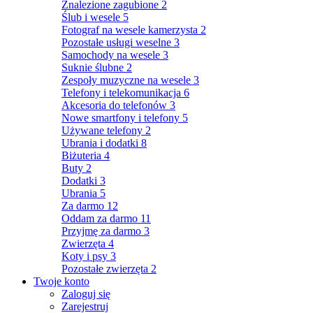
Znalezione zagubione
2
Ślub i wesele
5
Fotograf na wesele kamerzysta
2
Pozostałe usługi weselne
3
Samochody na wesele
3
Suknie ślubne
2
Zespoły muzyczne na wesele
3
Telefony i telekomunikacja
6
Akcesoria do telefonów
3
Nowe smartfony i telefony
5
Używane telefony
2
Ubrania i dodatki
8
Biżuteria
4
Buty
2
Dodatki
3
Ubrania
5
Za darmo
12
Oddam za darmo
11
Przyjmę za darmo
3
Zwierzęta
4
Koty i psy
3
Pozostałe zwierzęta
2
Twoje konto
Zaloguj się
Zarejestruj