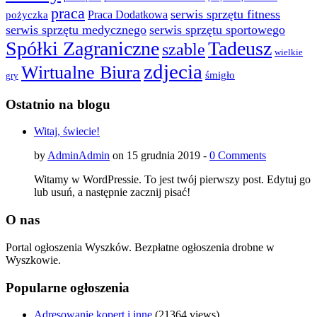
praca
serwis sprzętu fitness
pożyczka
Praca Dodatkowa
serwis sprzętu medycznego
serwis sprzętu sportowego
Spółki Zagraniczne
Tadeusz
szable
wielkie
zdjecia
Wirtualne Biura
śmigło
gry
Ostatnio na blogu
Witaj, świecie!
by
AdminAdmin
on 15 grudnia 2019 -
0 Comments
Witamy w WordPressie. To jest twój pierwszy post. Edytuj go
lub usuń, a następnie zacznij pisać!
O nas
Portal ogłoszenia Wyszków. Bezpłatne ogłoszenia drobne w
Wyszkowie.
Popularne ogłoszenia
Adresowanie kopert i inne
(21364 views)