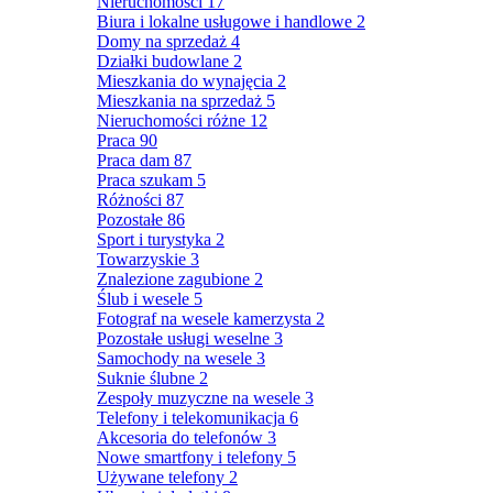
Nieruchomości
17
Biura i lokalne usługowe i handlowe
2
Domy na sprzedaż
4
Działki budowlane
2
Mieszkania do wynajęcia
2
Mieszkania na sprzedaż
5
Nieruchomości różne
12
Praca
90
Praca dam
87
Praca szukam
5
Różności
87
Pozostałe
86
Sport i turystyka
2
Towarzyskie
3
Znalezione zagubione
2
Ślub i wesele
5
Fotograf na wesele kamerzysta
2
Pozostałe usługi weselne
3
Samochody na wesele
3
Suknie ślubne
2
Zespoły muzyczne na wesele
3
Telefony i telekomunikacja
6
Akcesoria do telefonów
3
Nowe smartfony i telefony
5
Używane telefony
2