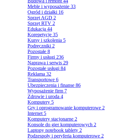
Budowa i remont
44
Meble i wyposażenie
33
Ogród i działki
16
Sprzęt AGD
2
Sprzęt RTV
2
Edukacja
44
Korepetycje
35
Kursy i szkolenia
5
Podręczniki
2
Pozostałe
8
Firmy i usługi
236
Naprawa i serwis
29
Pozostałe usługi
84
Reklama
32
Transportowe
6
Ubezpieczenia i finanse
86
Wyposażenie firm
7
Zdrowie i uroda
4
Komputery
5
Gry i oprogramowanie komputerowe
2
Internet
5
Komputery stacjonarne
2
Konsole do gier komputerowych
2
Laptopy notebook tablety
2
Podzespoły i peryferia komputerowe
2