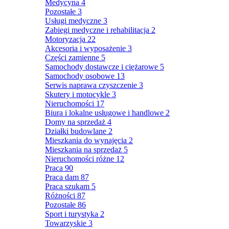
Medycyna
4
Pozostałe
3
Usługi medyczne
3
Zabiegi medyczne i rehabilitacja
2
Motoryzacja
22
Akcesoria i wyposażenie
3
Części zamienne
5
Samochody dostawcze i ciężarowe
5
Samochody osobowe
13
Serwis naprawa czyszczenie
3
Skutery i motocykle
3
Nieruchomości
17
Biura i lokalne usługowe i handlowe
2
Domy na sprzedaż
4
Działki budowlane
2
Mieszkania do wynajęcia
2
Mieszkania na sprzedaż
5
Nieruchomości różne
12
Praca
90
Praca dam
87
Praca szukam
5
Różności
87
Pozostałe
86
Sport i turystyka
2
Towarzyskie
3