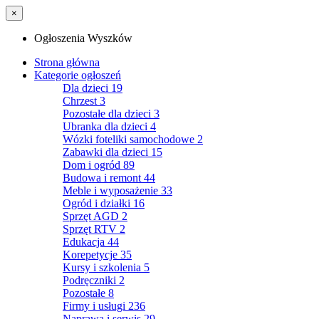
×
Ogłoszenia Wyszków
Strona główna
Kategorie ogłoszeń
Dla dzieci
19
Chrzest
3
Pozostałe dla dzieci
3
Ubranka dla dzieci
4
Wózki foteliki samochodowe
2
Zabawki dla dzieci
15
Dom i ogród
89
Budowa i remont
44
Meble i wyposażenie
33
Ogród i działki
16
Sprzęt AGD
2
Sprzęt RTV
2
Edukacja
44
Korepetycje
35
Kursy i szkolenia
5
Podręczniki
2
Pozostałe
8
Firmy i usługi
236
Naprawa i serwis
29