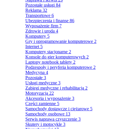
Pozostałe usługi
84
Reklama
32
Transportowe
6
Ubezpieczenia i finanse
86
Wyposażenie firm
7
Zdrowie i uroda
4
Komputery
5
Gry i oprogramowanie komputerowe
2
Internet
5
Komputery stacjonarne
2
Konsole do gier komputerowych
2
Laptopy notebook tablety
2
Podzespoły i peryferia komputerowe
2
Medycyna
4
Pozostałe
3
Usługi medyczne
3
Zabiegi medyczne i rehabilitacja
2
Motoryzacja
22
Akcesoria i wyposażenie
3
Części zamienne
5
Samochody dostawcze i ciężarowe
5
Samochody osobowe
13
Serwis naprawa czyszczenie
3
Skutery i motocykle
3