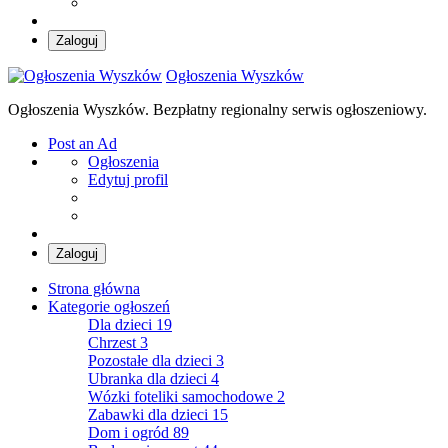
Zaloguj
Ogłoszenia Wyszków
Ogłoszenia Wyszków. Bezpłatny regionalny serwis ogłoszeniowy.
Post an Ad
Ogłoszenia
Edytuj profil
Zaloguj
Strona główna
Kategorie ogłoszeń
Dla dzieci
19
Chrzest
3
Pozostałe dla dzieci
3
Ubranka dla dzieci
4
Wózki foteliki samochodowe
2
Zabawki dla dzieci
15
Dom i ogród
89