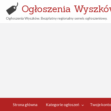
Ogłoszenia Wyszk
Ogłoszenia Wyszków. Bezpłatny regionalny serwis ogłoszeniowy.
woje
Kontakt
nto
Strona główna
Kategorie ogłoszeń
Twoje kont