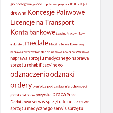
imitacja
gry podłogowe
gry XXL
hipoteczna pozyczka
Koncesje Paliwowe
drewna
Licencje na Transport
Konta bankowe
Leasing Pracowników
medale
malarstwo
Mobilny Serwis Rowerowy
naprawa rowerów Konstancin
naprawa rowerów Warszawa
naprawa sprzętu medycznego
naprawa
sprzętu rehabilitacyjnego
odznaczenia
odznaki
ordery
pieniądze
pod zastaw nieruchomosci
praca
Praca
pożyczka
pozyczka pod zastaw
serwis sprzętu fitness
serwis
Dodatkowa
sprzętu medycznego
serwis sprzętu