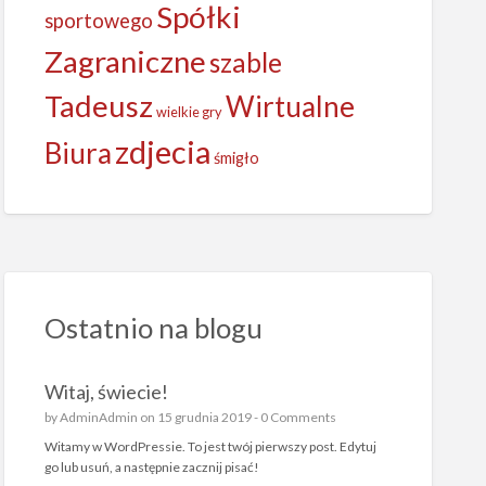
Spółki
sportowego
Zagraniczne
szable
Tadeusz
Wirtualne
wielkie gry
zdjecia
Biura
śmigło
Ostatnio na blogu
Witaj, świecie!
by
AdminAdmin
on 15 grudnia 2019 -
0 Comments
Witamy w WordPressie. To jest twój pierwszy post. Edytuj
go lub usuń, a następnie zacznij pisać!