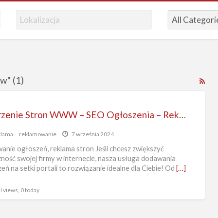
w" (1)
RS
Fe
for
Tworzenie Stron WWW – SEO Ogłoszenia – Reklama Online
ad
tag
klama
reklamowanie
7 września 2024
pro
nie ogłoszeń, reklama stron Jeśli chcesz zwiększyć
str
ność swojej firmy w internecie, nasza usługa dodawania
eń na setki portali to rozwiązanie idealne dla Ciebie! Od
[…]
ww
l views, 0 today