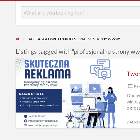
ADS TAGGED WITH "PROFESJONALNE STRONY WWW"
Listings tagged with "profesjonalne strony ww
Tworzenie
Stron
WWW
Re
–
SEO
Dodawa
widocz
Ogłoszenia
ogłosz
–
Reklama
234 tota
Online