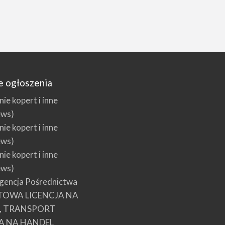
e ogłoszenia
e kopert i inne
ews)
e kopert i inne
ews)
e kopert i inne
ews)
encja Pośrednictwa
TOWA LICENCJA NA
E, TRANSPORT
A NA HANDEL