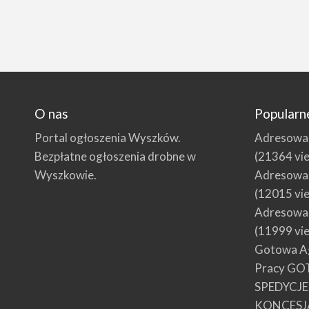
O nas
Popularn
Portal ogłoszenia Wyszków.
Adresowani
Bezpłatne ogłoszenia drobne w
(21364 vi
Wyszkowie.
Adresowani
(12015 vi
Adresowani
(11999 vi
Gotowa Ag
Pracy GO
SPEDYCJ
KONCESJ