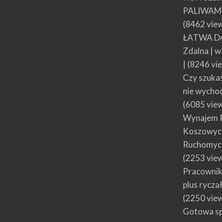
PALIWAMI
(8462 vie
ŁATWA Do
Zdalna | 
|
(8246 vi
Czy szuka
nie wycho
(6085 vie
Wynajem 
Koszowych
Ruchomyc
(2253 vie
Pracownik
plus rycza
(2250 vie
Gotowa spó