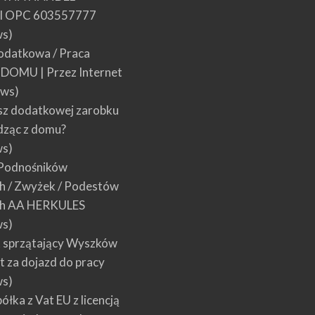
 OPC 603557777
ws)
datkowa / Praca
w DOMU | Przez Internet
ews)
sz dodatkowej zarobku
dząc z domu?
ws)
Podnośników
 / Zwyżek / Podestów
h AA HERKULES
ws)
 sprzątający Wyszków
łt za dojazd do pracy
ws)
łka z Vat EU z licencją