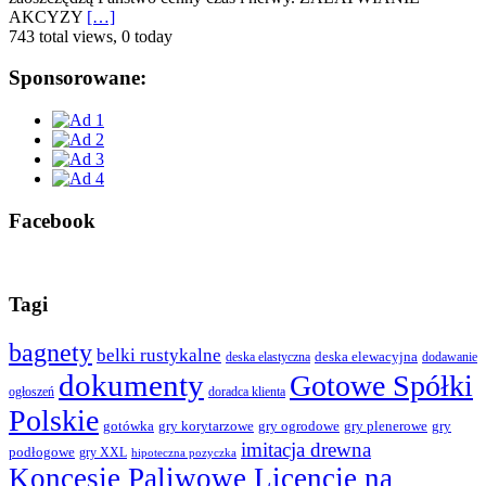
AKCYZY
[…]
743 total views, 0 today
Sponsorowane:
Facebook
Tagi
bagnety
belki rustykalne
deska elewacyjna
deska elastyczna
dodawanie
dokumenty
Gotowe Spółki
ogłoszeń
doradca klienta
Polskie
gotówka
gry korytarzowe
gry ogrodowe
gry plenerowe
gry
imitacja drewna
podłogowe
gry XXL
hipoteczna pozyczka
Koncesje Paliwowe Licencje na