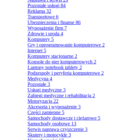
Pozostałe usługi
84
Reklama
32
Transportowe
6
Ubezpieczenia i finanse
86
Wyposażenie firm
7
Zdrowie i uroda
4
Komputery
5
Gry i oprogramowanie komputerowe
2
Internet
5
Komputery stacjonarne
2
Konsole do gier komputerowych
2
Laptopy notebook tablety
2
Podzespoły i peryferia komputerowe
2
Medycyna
4
Pozostałe
3
Usługi medyczne
3
Zabiegi medyczne i rehabilitacja
2
Motoryzacja
22
Akcesoria i wyposażenie
3
Części zamienne
5
Samochody dostawcze i ciężarowe
5
Samochody osobowe
13
Serwis naprawa czyszczenie
3
Skutery i motocykle
3