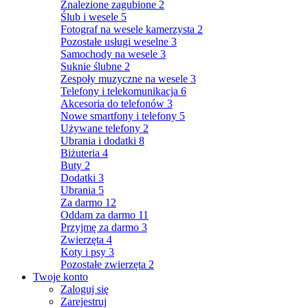
Znalezione zagubione
2
Ślub i wesele
5
Fotograf na wesele kamerzysta
2
Pozostałe usługi weselne
3
Samochody na wesele
3
Suknie ślubne
2
Zespoły muzyczne na wesele
3
Telefony i telekomunikacja
6
Akcesoria do telefonów
3
Nowe smartfony i telefony
5
Używane telefony
2
Ubrania i dodatki
8
Biżuteria
4
Buty
2
Dodatki
3
Ubrania
5
Za darmo
12
Oddam za darmo
11
Przyjmę za darmo
3
Zwierzęta
4
Koty i psy
3
Pozostałe zwierzęta
2
Twoje konto
Zaloguj się
Zarejestruj