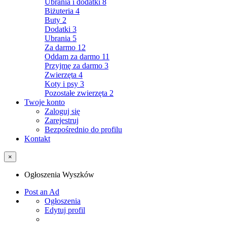
Ubrania i dodatki
8
Biżuteria
4
Buty
2
Dodatki
3
Ubrania
5
Za darmo
12
Oddam za darmo
11
Przyjmę za darmo
3
Zwierzęta
4
Koty i psy
3
Pozostałe zwierzęta
2
Twoje konto
Zaloguj się
Zarejestruj
Bezpośrednio do profilu
Kontakt
×
Ogłoszenia Wyszków
Post an Ad
Ogłoszenia
Edytuj profil