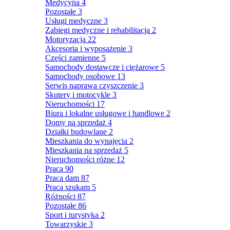
Medycyna
4
Pozostałe
3
Usługi medyczne
3
Zabiegi medyczne i rehabilitacja
2
Motoryzacja
22
Akcesoria i wyposażenie
3
Części zamienne
5
Samochody dostawcze i ciężarowe
5
Samochody osobowe
13
Serwis naprawa czyszczenie
3
Skutery i motocykle
3
Nieruchomości
17
Biura i lokalne usługowe i handlowe
2
Domy na sprzedaż
4
Działki budowlane
2
Mieszkania do wynajęcia
2
Mieszkania na sprzedaż
5
Nieruchomości różne
12
Praca
90
Praca dam
87
Praca szukam
5
Różności
87
Pozostałe
86
Sport i turystyka
2
Towarzyskie
3