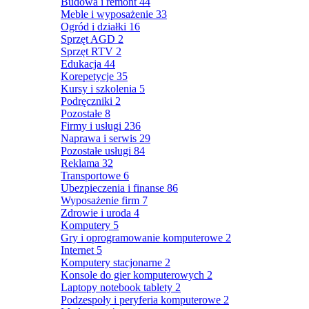
Budowa i remont
44
Meble i wyposażenie
33
Ogród i działki
16
Sprzęt AGD
2
Sprzęt RTV
2
Edukacja
44
Korepetycje
35
Kursy i szkolenia
5
Podręczniki
2
Pozostałe
8
Firmy i usługi
236
Naprawa i serwis
29
Pozostałe usługi
84
Reklama
32
Transportowe
6
Ubezpieczenia i finanse
86
Wyposażenie firm
7
Zdrowie i uroda
4
Komputery
5
Gry i oprogramowanie komputerowe
2
Internet
5
Komputery stacjonarne
2
Konsole do gier komputerowych
2
Laptopy notebook tablety
2
Podzespoły i peryferia komputerowe
2