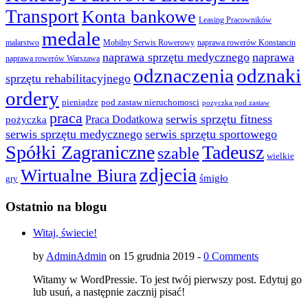
Transport
Konta bankowe
Leasing Pracowników
medale
malarstwo
Mobilny Serwis Rowerowy
naprawa rowerów Konstancin
naprawa sprzętu medycznego
naprawa
naprawa rowerów Warszawa
odznaczenia
odznaki
sprzętu rehabilitacyjnego
ordery
pod zastaw nieruchomosci
pieniądze
pozyczka pod zastaw
praca
serwis sprzętu fitness
pożyczka
Praca Dodatkowa
serwis sprzętu medycznego
serwis sprzętu sportowego
Spółki Zagraniczne
Tadeusz
szable
wielkie
zdjecia
Wirtualne Biura
śmigło
gry
Ostatnio na blogu
Witaj, świecie!
by
AdminAdmin
on 15 grudnia 2019 -
0 Comments
Witamy w WordPressie. To jest twój pierwszy post. Edytuj go
lub usuń, a następnie zacznij pisać!