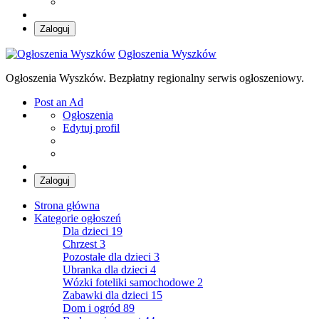
Zaloguj
Ogłoszenia Wyszków
Ogłoszenia Wyszków. Bezpłatny regionalny serwis ogłoszeniowy.
Post an Ad
Ogłoszenia
Edytuj profil
Zaloguj
Strona główna
Kategorie ogłoszeń
Dla dzieci
19
Chrzest
3
Pozostałe dla dzieci
3
Ubranka dla dzieci
4
Wózki foteliki samochodowe
2
Zabawki dla dzieci
15
Dom i ogród
89