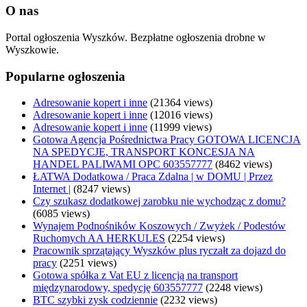
O nas
Portal ogłoszenia Wyszków. Bezpłatne ogłoszenia drobne w
Wyszkowie.
Popularne ogłoszenia
Adresowanie kopert i inne
(21364 views)
Adresowanie kopert i inne
(12016 views)
Adresowanie kopert i inne
(11999 views)
Gotowa Agencja Pośrednictwa Pracy GOTOWA LICENCJA
NA SPEDYCJE, TRANSPORT KONCESJA NA
HANDEL PALIWAMI OPC 603557777
(8462 views)
ŁATWA Dodatkowa / Praca Zdalna | w DOMU | Przez
Internet |
(8247 views)
Czy szukasz dodatkowej zarobku nie wychodząc z domu?
(6085 views)
Wynajem Podnośników Koszowych / Zwyżek / Podestów
Ruchomych AA HERKULES
(2254 views)
Pracownik sprzątający Wyszków plus ryczałt za dojazd do
pracy
(2251 views)
Gotowa spółka z Vat EU z licencją na transport
międzynarodowy, spedycję 603557777
(2248 views)
BTC szybki zysk codziennie
(2232 views)