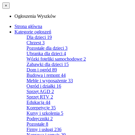
×
Ogłoszenia Wyszków
Strona główna
Kategorie ogłoszeń
Dla dzieci
19
Chrzest
3
Pozostałe dla dzieci
3
Ubranka dla dzieci
4
Wózki foteliki samochodowe
2
Zabawki dla dzieci
15
Dom i ogród
89
Budowa i remont
44
Meble i wyposażenie
33
Ogród i działki
16
Sprzęt AGD
2
Sprzęt RTV
2
Edukacja
44
Korepetycje
35
Kursy i szkolenia
5
Podręczniki
2
Pozostałe
8
Firmy i usługi
236
Naprawa i serwis
29