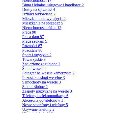
Nieruchomości
17
Biura i lokalne usługowe i handlowe
2
Domy na sprzedaż
4
Działki budowlane
2
Mieszkania do wynajęcia
2
Mieszkania na sprzedaż
5
Nieruchomości różne
12
Praca
90
Praca dam
87
Praca szukam
5
Różności
87
Pozostałe
86
Sport i turystyka
2
Towarzyskie
3
Znalezione zagubione
2
Ślub i wesele
5
Fotograf na wesele kamerzysta
2
Pozostałe usługi weselne
3
Samochody na wesele
3
Suknie ślubne
2
Zespoły muzyczne na wesele
3
Telefony i telekomunikacja
6
Akcesoria do telefonów
3
Nowe smartfony i telefony
5
Używane telefony
2