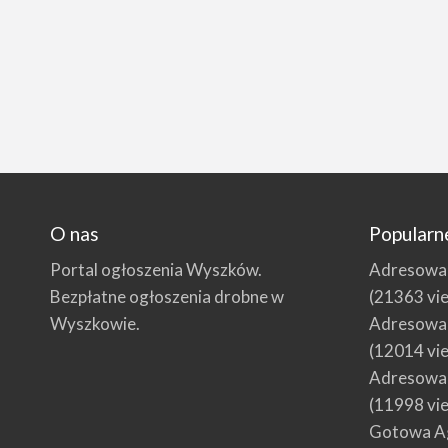
O nas
Popularn
Portal ogłoszenia Wyszków.
Adresowani
Bezpłatne ogłoszenia drobne w
(21363 vi
Wyszkowie.
Adresowani
(12014 vi
Adresowani
(11998 vi
Gotowa Ag