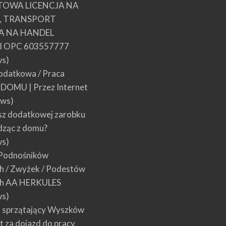
TOWA LICENCJA NA
E, TRANSPORT
A NA HANDEL
 OPC 603557777
ws)
datkowa / Praca
w DOMU | Przez Internet
ews)
sz dodatkowej zarobku
dząc z domu?
ws)
Podnośników
 / Zwyżek / Podestów
h AA HERKULES
ws)
 sprzątający Wyszków
łt za dojazd do pracy