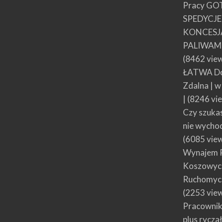
Pracy GO
SPEDYCJ
KONCESJ
PALIWAMI
(8462 vie
ŁATWA Do
Zdalna | 
|
(8246 vi
Czy szuka
nie wycho
(6085 vie
Wynajem 
Koszowych
Ruchomyc
(2253 vie
Pracownik
plus rycza