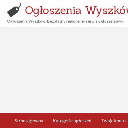
Ogłoszenia Wyszk
Ogłoszenia Wyszków. Bezpłatny regionalny serwis ogłoszeniowy.
oje
Kontakt
to
Strona główna
Kategorie ogłoszeń
Twoje konto