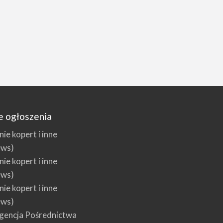
e ogłoszenia
e kopert i inne
ews)
e kopert i inne
ews)
e kopert i inne
ews)
encja Pośrednictwa