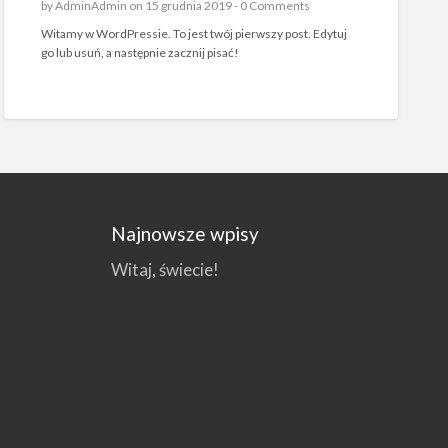
by
AdminAdmin
on 15 grudnia 2019 -
0 Comments
Witamy w WordPressie. To jest twój pierwszy post. Edytuj
go lub usuń, a następnie zacznij pisać!
Najnowsze wpisy
Witaj, świecie!