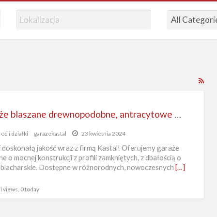
RS
Fe
for
Garaże blaszane drewnopodobne, antracytowe od producenta
ad
tag
ód i działki
garazekastal
23 kwietnia 2024
sc
 doskonałą jakość wraz z firmą Kastal! Oferujemy garaże
og
ne o mocnej konstrukcji z profili zamkniętych, z dbałością o
 blacharskie. Dostępne w różnorodnych, nowoczesnych
[…]
l views, 0 today