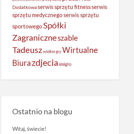
serwis sprzętu fitness
serwis
Dodatkowa
sprzętu medycznego
serwis sprzętu
Spółki
sportowego
Zagraniczne
szable
Tadeusz
Wirtualne
wielkie gry
zdjecia
Biura
śmigło
Ostatnio na blogu
Witaj, świecie!