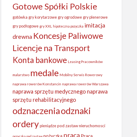
Gotowe Spółki Polskie
gotówka
gry korytarzowe
gry ogrodowe
gry plenerowe
imitacja
gry podłogowe
gry XXL
hipoteczna pozyczka
Koncesje Paliwowe
drewna
Licencje na Transport
Konta bankowe
Leasing Pracowników
medale
malarstwo
Mobilny Serwis Rowerowy
naprawa rowerów Konstancin
naprawa rowerów Warszawa
naprawa sprzętu medycznego
naprawa
sprzętu rehabilitacyjnego
odznaczenia
odznaki
ordery
pieniądze
pod zastaw nieruchomosci
praca
Praca
pożyczka
pozyczka pod zastaw