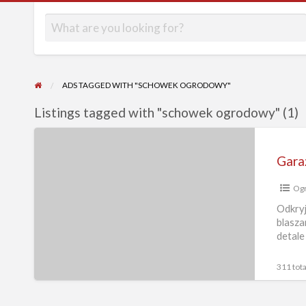
ADS TAGGED WITH "SCHOWEK OGRODOWY"
Listings tagged with "schowek ogrodowy" (1)
Garaże
blaszane
drewnopodobne,
Ogr
antracytowe
od
Odkryj
blasza
producenta
detale
311 tota