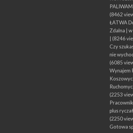
PALIWAMI
(8462 vie
ŁATWA Do
Zdalna | 
|
(8246 vi
Czy szuka
nie wycho
(6085 vie
Wynajem 
Koszowych
Ruchomyc
(2253 vie
Pracownik
plus rycza
(2250 vie
Gotowa spó