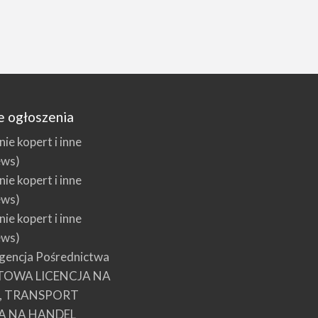
e ogłoszenia
e kopert i inne
ews)
e kopert i inne
ews)
e kopert i inne
ews)
encja Pośrednictwa
TOWA LICENCJA NA
E, TRANSPORT
A NA HANDEL