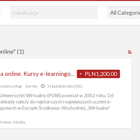
line" (1)
RS
Fe
for
Studia online. Kursy e-learningowe. Studia przez Internet
PLN1,200.00
ad
tag
ostałe usługi
Dorota
11 października 2022
SG
 Uniwersytet Wirtualny (PUW) powstał w 2002 roku. Od
da
dekady należy do najstarszych i największych uczelni e-
ngowych w Europie Środkowo-Wschodniej. „Wirtualne”
stu
czelni opuściło
[…]
onl
l views, 0 today