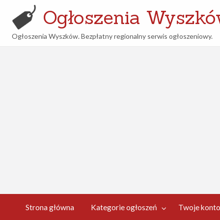
Ogłoszenia Wyszk
Ogłoszenia Wyszków. Bezpłatny regionalny serwis ogłoszeniowy.
woje
Kontakt
nto
Strona główna
Kategorie ogłoszeń
Twoje kont