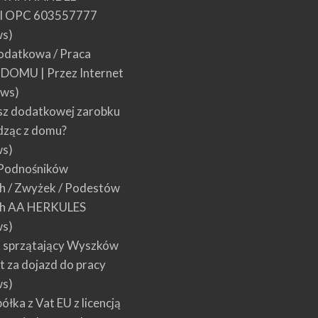
 OPC 603557777
ws)
datkowa / Praca
w DOMU | Przez Internet
ews)
sz dodatkowej zarobku
dząc z domu?
ws)
Podnośników
 / Zwyżek / Podestów
h AA HERKULES
ws)
 sprzątający Wyszków
łt za dojazd do pracy
ws)
łka z Vat EU z licencją