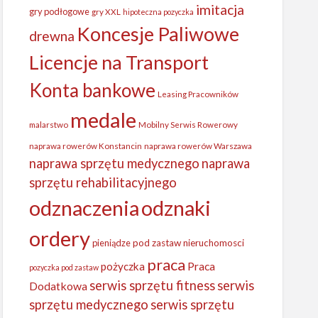
imitacja
gry podłogowe
gry XXL
hipoteczna pozyczka
Koncesje Paliwowe
drewna
Licencje na Transport
Konta bankowe
Leasing Pracowników
medale
malarstwo
Mobilny Serwis Rowerowy
naprawa rowerów Konstancin
naprawa rowerów Warszawa
naprawa sprzętu medycznego
naprawa
sprzętu rehabilitacyjnego
odznaczenia
odznaki
ordery
pieniądze
pod zastaw nieruchomosci
praca
Praca
pożyczka
pozyczka pod zastaw
serwis sprzętu fitness
serwis
Dodatkowa
sprzętu medycznego
serwis sprzętu