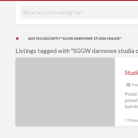
ADS TAGGED WITH "SGGW DARMOWE STUDIA ONLINE"
Listings tagged with "SGGW darmowe studia on
Studia
online.
Kursy
Poz
e-
learningowe.
Polski
ponad 
Studia
learni
przez
mury u
Internet
778 tota