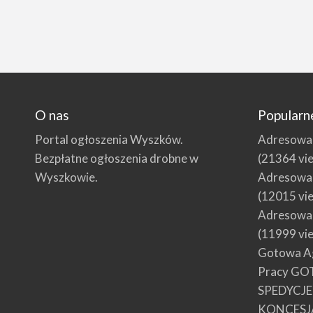
O nas
Popularn
Portal ogłoszenia Wyszków.
Adresowani
Bezpłatne ogłoszenia drobne w
(21364 vi
Wyszkowie.
Adresowani
(12015 vi
Adresowani
(11999 vi
Gotowa Ag
Pracy GO
SPEDYCJ
KONCESJ