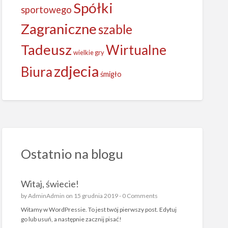
Spółki
sportowego
Zagraniczne
szable
Tadeusz
Wirtualne
wielkie gry
zdjecia
Biura
śmigło
Ostatnio na blogu
Witaj, świecie!
by
AdminAdmin
on 15 grudnia 2019 -
0 Comments
Witamy w WordPressie. To jest twój pierwszy post. Edytuj
go lub usuń, a następnie zacznij pisać!