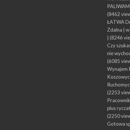
PALIWAMI
(8462 vie
ŁATWA Do
Zdalna | 
|
(8246 vi
Czy szuka
nie wycho
(6085 vie
Wynajem 
Koszowych
Ruchomyc
(2253 vie
Pracownik
plus rycza
(2250 vie
Gotowa spó