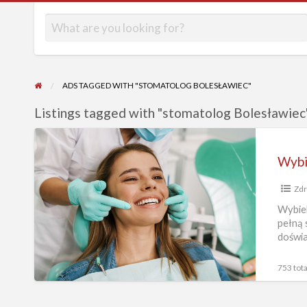
ADS TAGGED WITH "STOMATOLOG BOLESŁAWIEC"
Listings tagged with "stomatolog Bolesławiec"
Wybielanie
zębów,
Lekarz
Zdr
Dentysta,
Lekarz
Wybiel
pełną 
Stomatolog
doświa
każdeg
753 tota