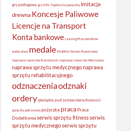
imitacja
gry podłogowe
gry XXL
hipoteczna pozyczka
Koncesje Paliwowe
drewna
Licencje na Transport
Konta bankowe
Leasing Pracowników
medale
malarstwo
Mobilny Serwis Rowerowy
naprawa rowerów Konstancin
naprawa rowerów Warszawa
naprawa sprzętu medycznego
naprawa
sprzętu rehabilitacyjnego
odznaczenia
odznaki
ordery
pieniądze
pod zastaw nieruchomosci
praca
Praca
pożyczka
pozyczka pod zastaw
serwis sprzętu fitness
serwis
Dodatkowa
sprzętu medycznego
serwis sprzętu