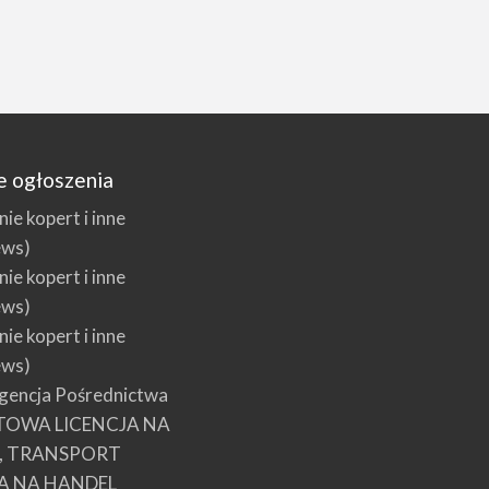
e ogłoszenia
e kopert i inne
ews)
e kopert i inne
ews)
e kopert i inne
ews)
encja Pośrednictwa
TOWA LICENCJA NA
E, TRANSPORT
A NA HANDEL