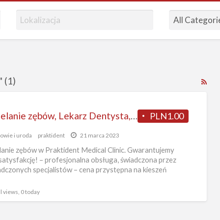
 (1)
RS
Fe
for
Wybielanie zębów, Lekarz Dentysta, Lekarz Stomatolog
PLN1.00
ad
tag
owie i uroda
praktident
21 marca 2023
sto
anie zębów w Praktident Medical Clinic. Gwarantujemy
Bol
satysfakcję! – profesjonalna obsługa, świadczona przez
dczonych specjalistów – cena przystępna na kieszeń
o Klienta, których marzy
[…]
l views, 0 today