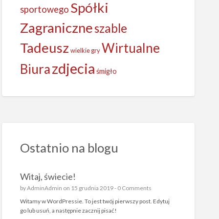
Spółki
sportowego
Zagraniczne
szable
Tadeusz
Wirtualne
wielkie gry
zdjecia
Biura
śmigło
Ostatnio na blogu
Witaj, świecie!
by
AdminAdmin
on 15 grudnia 2019 -
0 Comments
Witamy w WordPressie. To jest twój pierwszy post. Edytuj
go lub usuń, a następnie zacznij pisać!