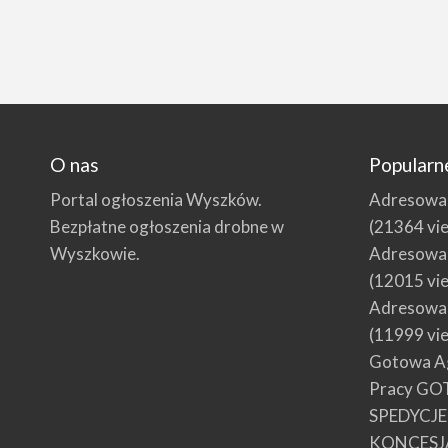
O nas
Popularn
Portal ogłoszenia Wyszków.
Adresowani
Bezpłatne ogłoszenia drobne w
(21364 vi
Wyszkowie.
Adresowani
(12015 vi
Adresowani
(11999 vi
Gotowa Ag
Pracy GO
SPEDYCJ
KONCESJ