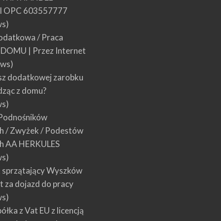
 OPC 603557777
ws)
datkowa / Praca
w DOMU | Przez Internet
ews)
sz dodatkowej zarobku
dząc z domu?
ws)
Podnośników
 / Zwyżek / Podestów
h AA HERKULES
ws)
 sprzątający Wyszków
łt za dojazd do pracy
ws)
łka z Vat EU z licencją