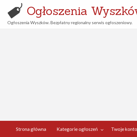
Ogłoszenia Wyszk
Ogłoszenia Wyszków. Bezpłatny regionalny serwis ogłoszeniowy.
woje
Kontakt
nto
Strona główna
Kategorie ogłoszeń
Twoje kont