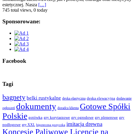
estetycznej. Nasza
[…]
745 total views, 0 today
Sponsorowane:
Facebook
Tagi
bagnety
belki rustykalne
deska elewacyjna
deska elastyczna
dodawanie
dokumenty
Gotowe Spółki
ogłoszeń
doradca klienta
Polskie
gotówka
gry korytarzowe
gry ogrodowe
gry plenerowe
gry
imitacja drewna
podłogowe
gry XXL
hipoteczna pozyczka
Koncesje Paliwowe Licencje na