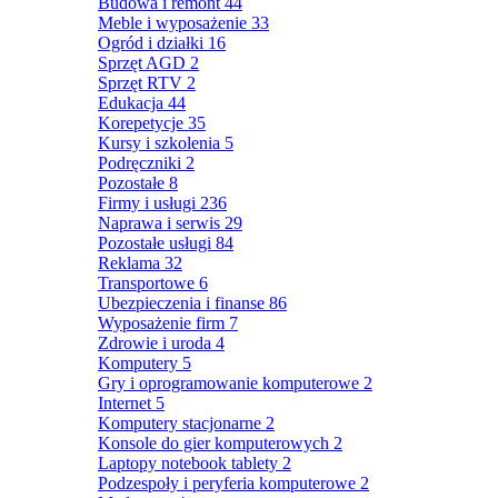
Budowa i remont
44
Meble i wyposażenie
33
Ogród i działki
16
Sprzęt AGD
2
Sprzęt RTV
2
Edukacja
44
Korepetycje
35
Kursy i szkolenia
5
Podręczniki
2
Pozostałe
8
Firmy i usługi
236
Naprawa i serwis
29
Pozostałe usługi
84
Reklama
32
Transportowe
6
Ubezpieczenia i finanse
86
Wyposażenie firm
7
Zdrowie i uroda
4
Komputery
5
Gry i oprogramowanie komputerowe
2
Internet
5
Komputery stacjonarne
2
Konsole do gier komputerowych
2
Laptopy notebook tablety
2
Podzespoły i peryferia komputerowe
2