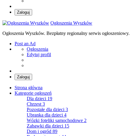
Zaloguj
Ogłoszenia Wyszków
Ogłoszenia Wyszków. Bezpłatny regionalny serwis ogłoszeniowy.
Post an Ad
Ogłoszenia
Edytuj profil
Zaloguj
Strona główna
Kategorie ogłoszeń
Dla dzieci
19
Chrzest
3
Pozostałe dla dzieci
3
Ubranka dla dzieci
4
Wózki foteliki samochodowe
2
Zabawki dla dzieci
15
Dom i ogród
89