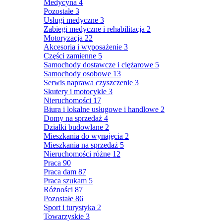
Medycyna
4
Pozostałe
3
Usługi medyczne
3
Zabiegi medyczne i rehabilitacja
2
Motoryzacja
22
Akcesoria i wyposażenie
3
Części zamienne
5
Samochody dostawcze i ciężarowe
5
Samochody osobowe
13
Serwis naprawa czyszczenie
3
Skutery i motocykle
3
Nieruchomości
17
Biura i lokalne usługowe i handlowe
2
Domy na sprzedaż
4
Działki budowlane
2
Mieszkania do wynajęcia
2
Mieszkania na sprzedaż
5
Nieruchomości różne
12
Praca
90
Praca dam
87
Praca szukam
5
Różności
87
Pozostałe
86
Sport i turystyka
2
Towarzyskie
3