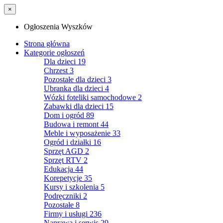
×
Ogłoszenia Wyszków
Strona główna
Kategorie ogłoszeń
Dla dzieci
19
Chrzest
3
Pozostałe dla dzieci
3
Ubranka dla dzieci
4
Wózki foteliki samochodowe
2
Zabawki dla dzieci
15
Dom i ogród
89
Budowa i remont
44
Meble i wyposażenie
33
Ogród i działki
16
Sprzęt AGD
2
Sprzęt RTV
2
Edukacja
44
Korepetycje
35
Kursy i szkolenia
5
Podręczniki
2
Pozostałe
8
Firmy i usługi
236
Naprawa i serwis
29