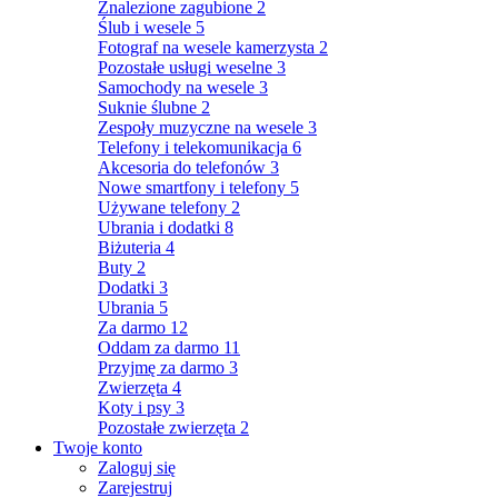
Znalezione zagubione
2
Ślub i wesele
5
Fotograf na wesele kamerzysta
2
Pozostałe usługi weselne
3
Samochody na wesele
3
Suknie ślubne
2
Zespoły muzyczne na wesele
3
Telefony i telekomunikacja
6
Akcesoria do telefonów
3
Nowe smartfony i telefony
5
Używane telefony
2
Ubrania i dodatki
8
Biżuteria
4
Buty
2
Dodatki
3
Ubrania
5
Za darmo
12
Oddam za darmo
11
Przyjmę za darmo
3
Zwierzęta
4
Koty i psy
3
Pozostałe zwierzęta
2
Twoje konto
Zaloguj się
Zarejestruj