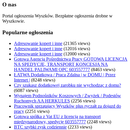
O nas
Portal ogłoszenia Wyszków. Bezpłatne ogłoszenia drobne w
Wyszkowie.
Popularne ogłoszenia
Adresowanie kopert i inne
(21365 views)
Adresowanie kopert i inne
(12016 views)
Adresowanie kopert i inne
(12000 views)
Gotowa Agencja Pośrednictwa Pracy GOTOWA LICENCJA
NA SPEDYCJE, TRANSPORT KONCESJA NA
HANDEL PALIWAMI OPC 603557777
(8463 views)
ŁATWA Dodatkowa / Praca Zdalna | w DOMU | Przez
Internet |
(8248 views)
Czy szukasz dodatkowej zarobku nie wychodząc z domu?
(6087 views)
Wynajem Podnośników Koszowych / Zwyżek / Podestów
Ruchomych AA HERKULES
(2256 views)
Pracownik sprzątający Wyszków plus ryczałt za dojazd do
pracy
(2251 views)
Gotowa spółka z Vat EU z licencją na transport
międzynarodowy, spedycję 603557777
(2248 views)
BTC szybki zysk codziennie
(2233 views)