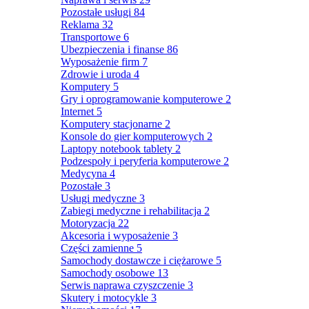
Pozostałe usługi
84
Reklama
32
Transportowe
6
Ubezpieczenia i finanse
86
Wyposażenie firm
7
Zdrowie i uroda
4
Komputery
5
Gry i oprogramowanie komputerowe
2
Internet
5
Komputery stacjonarne
2
Konsole do gier komputerowych
2
Laptopy notebook tablety
2
Podzespoły i peryferia komputerowe
2
Medycyna
4
Pozostałe
3
Usługi medyczne
3
Zabiegi medyczne i rehabilitacja
2
Motoryzacja
22
Akcesoria i wyposażenie
3
Części zamienne
5
Samochody dostawcze i ciężarowe
5
Samochody osobowe
13
Serwis naprawa czyszczenie
3
Skutery i motocykle
3