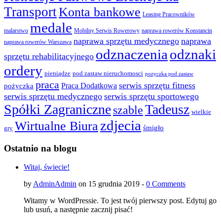
Transport
Konta bankowe
Leasing Pracowników
medale
malarstwo
Mobilny Serwis Rowerowy
naprawa rowerów Konstancin
naprawa sprzętu medycznego
naprawa
naprawa rowerów Warszawa
odznaczenia
odznaki
sprzętu rehabilitacyjnego
ordery
pod zastaw nieruchomosci
pieniądze
pozyczka pod zastaw
praca
serwis sprzętu fitness
pożyczka
Praca Dodatkowa
serwis sprzętu medycznego
serwis sprzętu sportowego
Spółki Zagraniczne
Tadeusz
szable
wielkie
zdjecia
Wirtualne Biura
śmigło
gry
Ostatnio na blogu
Witaj, świecie!
by
AdminAdmin
on 15 grudnia 2019 -
0 Comments
Witamy w WordPressie. To jest twój pierwszy post. Edytuj go
lub usuń, a następnie zacznij pisać!