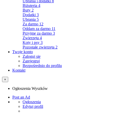
Ubrania i dodatki
8
Biżuteria
4
Buty
2
Dodatki
3
Ubrania
5
Za darmo
12
Oddam za darmo
11
Przyjmę za darmo
3
Zwierzęta
4
Koty i psy
3
Pozostałe zwierzęta
2
Twoje konto
Zaloguj się
Zarejestruj
Bezpośrednio do profilu
Kontakt
×
Ogłoszenia Wyszków
Post an Ad
Ogłoszenia
Edytuj profil