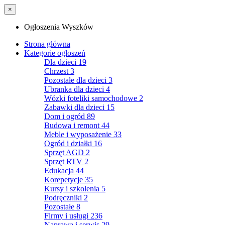
×
Ogłoszenia Wyszków
Strona główna
Kategorie ogłoszeń
Dla dzieci
19
Chrzest
3
Pozostałe dla dzieci
3
Ubranka dla dzieci
4
Wózki foteliki samochodowe
2
Zabawki dla dzieci
15
Dom i ogród
89
Budowa i remont
44
Meble i wyposażenie
33
Ogród i działki
16
Sprzęt AGD
2
Sprzęt RTV
2
Edukacja
44
Korepetycje
35
Kursy i szkolenia
5
Podręczniki
2
Pozostałe
8
Firmy i usługi
236
Naprawa i serwis
29