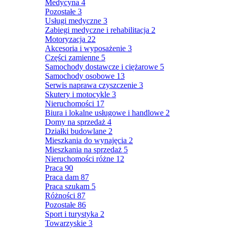
Medycyna
4
Pozostałe
3
Usługi medyczne
3
Zabiegi medyczne i rehabilitacja
2
Motoryzacja
22
Akcesoria i wyposażenie
3
Części zamienne
5
Samochody dostawcze i ciężarowe
5
Samochody osobowe
13
Serwis naprawa czyszczenie
3
Skutery i motocykle
3
Nieruchomości
17
Biura i lokalne usługowe i handlowe
2
Domy na sprzedaż
4
Działki budowlane
2
Mieszkania do wynajęcia
2
Mieszkania na sprzedaż
5
Nieruchomości różne
12
Praca
90
Praca dam
87
Praca szukam
5
Różności
87
Pozostałe
86
Sport i turystyka
2
Towarzyskie
3