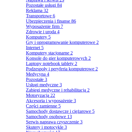
Pozostałe usługi
84
Reklama
32
Transportowe
6
Ubezpieczenia i finanse
86
Wyposażenie firm
7
Zdrowie i uroda
4
Komputery
5
Gry i oprogramowanie komputerowe
2
Internet
5
Komputery stacjonarne
2
Konsole do gier komputerowych
2
Laptopy notebook tablety
2
Podzespoły i peryferia komputerowe
2
Medycyna
4
Pozostałe
3
Usługi medyczne
3
Zabiegi medyczne i rehabilitacja
2
Motoryzacja
22
Akcesoria i wyposażenie
3
Części zamienne
5
Samochody dostawcze i ciężarowe
5
Samochody osobowe
13
Serwis naprawa czyszczenie
3
Skutery i motocykle
3