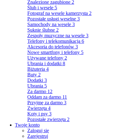
Znalezione zagubione
2
Ślub i wesele
5
Fotograf na wesele kamerzysta
2
Pozostałe usługi weselne
3
Samochody na wesele
3
Suknie ślubne
2
Zespoły muzyczne na wesele
3
Telefony i telekomunikacja
6
Akcesoria do telefonów
3
Nowe smartfony i telefony
5
Używane telefony
2
Ubrania i dodatki
8
Biżuteria
4
Buty
2
Dodatki
3
Ubrania
5
Za darmo
12
Oddam za darmo
11
Przyjmę za darmo
3
Zwierzęta
4
Koty i psy
3
Pozostałe zwierzęta
2
Twoje konto
Zaloguj się
Zarejestruj