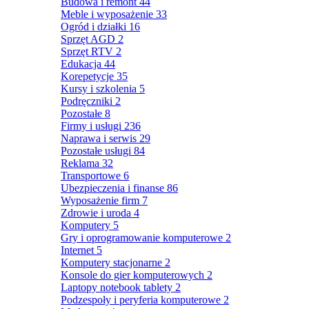
Budowa i remont
44
Meble i wyposażenie
33
Ogród i działki
16
Sprzęt AGD
2
Sprzęt RTV
2
Edukacja
44
Korepetycje
35
Kursy i szkolenia
5
Podręczniki
2
Pozostałe
8
Firmy i usługi
236
Naprawa i serwis
29
Pozostałe usługi
84
Reklama
32
Transportowe
6
Ubezpieczenia i finanse
86
Wyposażenie firm
7
Zdrowie i uroda
4
Komputery
5
Gry i oprogramowanie komputerowe
2
Internet
5
Komputery stacjonarne
2
Konsole do gier komputerowych
2
Laptopy notebook tablety
2
Podzespoły i peryferia komputerowe
2