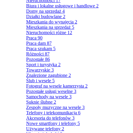
Nieruchomości
17
Biura i lokalne usługowe i handlowe
2
Domy na sprzedaż
4
Działki budowlane
2
Mieszkania do wynajęcia
2
Mieszkania na sprzedaż
5
Nieruchomości różne
12
Praca
90
Praca dam
87
Praca szukam
5
Różności
87
Pozostałe
86
Sport i turystyka
2
Towarzyskie
3
Znalezione zagubione
2
Ślub i wesele
5
Fotograf na wesele kamerzysta
2
Pozostałe usługi weselne
3
Samochody na wesele
3
Suknie ślubne
2
Zespoły muzyczne na wesele
3
Telefony i telekomunikacja
6
Akcesoria do telefonów
3
Nowe smartfony i telefony
5
Używane telefony
2