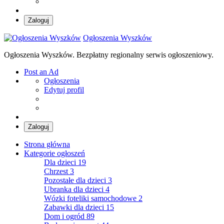
Zaloguj
Ogłoszenia Wyszków
Ogłoszenia Wyszków. Bezpłatny regionalny serwis ogłoszeniowy.
Post an Ad
Ogłoszenia
Edytuj profil
Zaloguj
Strona główna
Kategorie ogłoszeń
Dla dzieci
19
Chrzest
3
Pozostałe dla dzieci
3
Ubranka dla dzieci
4
Wózki foteliki samochodowe
2
Zabawki dla dzieci
15
Dom i ogród
89