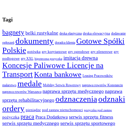
Tagi
bagnety
belki rustykalne
deska elewacyjna
deska elastyczna
dodawanie
dokumenty
Gotowe Spółki
ogłoszeń
doradca klienta
Polskie
gotówka
gry korytarzowe
gry ogrodowe
gry plenerowe
gry
imitacja drewna
podłogowe
gry XXL
hipoteczna pozyczka
Koncesje Paliwowe Licencje na
Transport
Konta bankowe
Leasing Pracowników
medale
malarstwo
Mobilny Serwis Rowerowy
naprawa rowerów Konstancin
naprawa sprzętu medycznego
naprawa
naprawa rowerów Warszawa
odznaczenia
odznaki
sprzętu rehabilitacyjnego
ordery
pod zastaw nieruchomosci
pieniądze
pozyczka pod zastaw
praca
serwis sprzętu fitness
pożyczka
Praca Dodatkowa
serwis sprzętu medycznego
serwis sprzętu sportowego