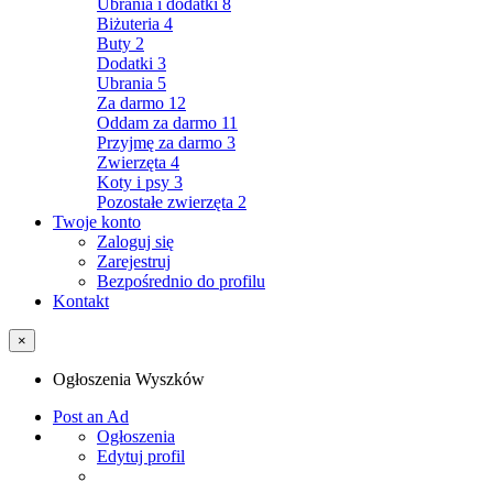
Ubrania i dodatki
8
Biżuteria
4
Buty
2
Dodatki
3
Ubrania
5
Za darmo
12
Oddam za darmo
11
Przyjmę za darmo
3
Zwierzęta
4
Koty i psy
3
Pozostałe zwierzęta
2
Twoje konto
Zaloguj się
Zarejestruj
Bezpośrednio do profilu
Kontakt
×
Ogłoszenia Wyszków
Post an Ad
Ogłoszenia
Edytuj profil