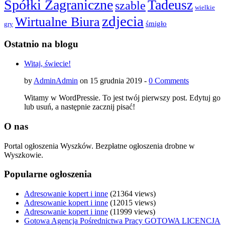
Spółki Zagraniczne
Tadeusz
szable
wielkie
zdjecia
Wirtualne Biura
śmigło
gry
Ostatnio na blogu
Witaj, świecie!
by
AdminAdmin
on 15 grudnia 2019 -
0 Comments
Witamy w WordPressie. To jest twój pierwszy post. Edytuj go
lub usuń, a następnie zacznij pisać!
O nas
Portal ogłoszenia Wyszków. Bezpłatne ogłoszenia drobne w
Wyszkowie.
Popularne ogłoszenia
Adresowanie kopert i inne
(21364 views)
Adresowanie kopert i inne
(12015 views)
Adresowanie kopert i inne
(11999 views)
Gotowa Agencja Pośrednictwa Pracy GOTOWA LICENCJA