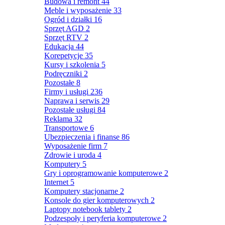
Budowa i remont
44
Meble i wyposażenie
33
Ogród i działki
16
Sprzęt AGD
2
Sprzęt RTV
2
Edukacja
44
Korepetycje
35
Kursy i szkolenia
5
Podręczniki
2
Pozostałe
8
Firmy i usługi
236
Naprawa i serwis
29
Pozostałe usługi
84
Reklama
32
Transportowe
6
Ubezpieczenia i finanse
86
Wyposażenie firm
7
Zdrowie i uroda
4
Komputery
5
Gry i oprogramowanie komputerowe
2
Internet
5
Komputery stacjonarne
2
Konsole do gier komputerowych
2
Laptopy notebook tablety
2
Podzespoły i peryferia komputerowe
2