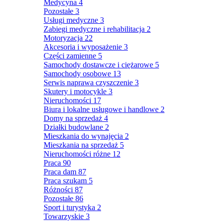
Medycyna
4
Pozostałe
3
Usługi medyczne
3
Zabiegi medyczne i rehabilitacja
2
Motoryzacja
22
Akcesoria i wyposażenie
3
Części zamienne
5
Samochody dostawcze i ciężarowe
5
Samochody osobowe
13
Serwis naprawa czyszczenie
3
Skutery i motocykle
3
Nieruchomości
17
Biura i lokalne usługowe i handlowe
2
Domy na sprzedaż
4
Działki budowlane
2
Mieszkania do wynajęcia
2
Mieszkania na sprzedaż
5
Nieruchomości różne
12
Praca
90
Praca dam
87
Praca szukam
5
Różności
87
Pozostałe
86
Sport i turystyka
2
Towarzyskie
3