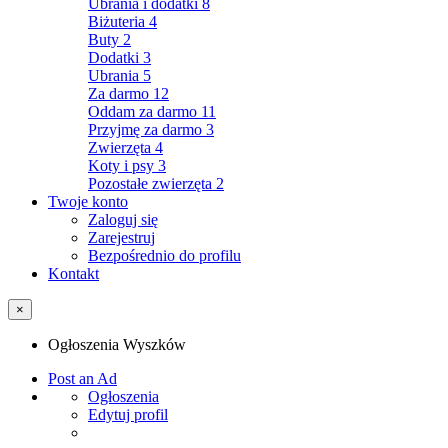
Ubrania i dodatki
8
Biżuteria
4
Buty
2
Dodatki
3
Ubrania
5
Za darmo
12
Oddam za darmo
11
Przyjmę za darmo
3
Zwierzęta
4
Koty i psy
3
Pozostałe zwierzęta
2
Twoje konto
Zaloguj się
Zarejestruj
Bezpośrednio do profilu
Kontakt
×
Ogłoszenia Wyszków
Post an Ad
Ogłoszenia
Edytuj profil