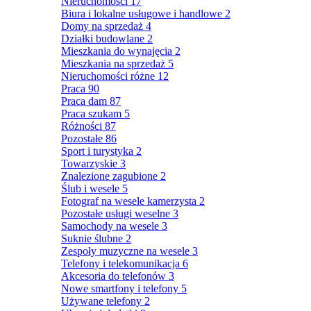
Nieruchomości
17
Biura i lokalne usługowe i handlowe
2
Domy na sprzedaż
4
Działki budowlane
2
Mieszkania do wynajęcia
2
Mieszkania na sprzedaż
5
Nieruchomości różne
12
Praca
90
Praca dam
87
Praca szukam
5
Różności
87
Pozostałe
86
Sport i turystyka
2
Towarzyskie
3
Znalezione zagubione
2
Ślub i wesele
5
Fotograf na wesele kamerzysta
2
Pozostałe usługi weselne
3
Samochody na wesele
3
Suknie ślubne
2
Zespoły muzyczne na wesele
3
Telefony i telekomunikacja
6
Akcesoria do telefonów
3
Nowe smartfony i telefony
5
Używane telefony
2