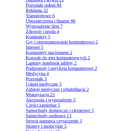
Pozostałe usługi
84
Reklama
32
Transportowe
6
Ubezpieczenia i finanse
86
Wyposażenie firm
7
Zdrowie i uroda
4
Komputery
5
Gry i oprogramowanie komputerowe
2
Internet
5
Komputery stacjonarne
2
Konsole do gier komputerowych
2
Laptopy notebook tablety
2
Podzespoły i peryferia komputerowe
2
Medycyna
4
Pozostałe
3
Usługi medyczne
3
Zabiegi medyczne i rehabilitacja
2
Motoryzacja
22
Akcesoria i wyposażenie
3
Części zamienne
5
Samochody dostawcze i ciężarowe
5
Samochody osobowe
13
Serwis naprawa czyszczenie
3
Skutery i motocykle
3