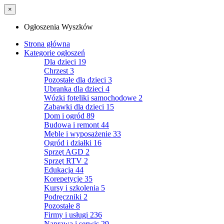
×
Ogłoszenia Wyszków
Strona główna
Kategorie ogłoszeń
Dla dzieci
19
Chrzest
3
Pozostałe dla dzieci
3
Ubranka dla dzieci
4
Wózki foteliki samochodowe
2
Zabawki dla dzieci
15
Dom i ogród
89
Budowa i remont
44
Meble i wyposażenie
33
Ogród i działki
16
Sprzęt AGD
2
Sprzęt RTV
2
Edukacja
44
Korepetycje
35
Kursy i szkolenia
5
Podręczniki
2
Pozostałe
8
Firmy i usługi
236
Naprawa i serwis
29