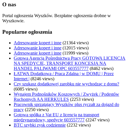
O nas
Portal ogłoszenia Wyszków. Bezpłatne ogłoszenia drobne w
Wyszkowie.
Popularne ogłoszenia
Adresowanie kopert i inne
(21364 views)
Adresowanie kopert i inne
(12015 views)
Adresowanie kopert i inne
(11999 views)
Gotowa Agencja Pośrednictwa Pracy GOTOWA LICENCJA
NA SPEDYCJE, TRANSPORT KONCESJA NA
HANDEL PALIWAMI OPC 603557777
(8462 views)
ŁATWA Dodatkowa / Praca Zdalna | w DOMU | Przez
Internet |
(8246 views)
Czy szukasz dodatkowej zarobku nie wychodząc z domu?
(6085 views)
Wynajem Podnośników Koszowych / Zwyżek / Podestów
Ruchomych AA HERKULES
(2253 views)
Pracownik sprzątający Wyszków plus ryczałt za dojazd do
pracy
(2250 views)
Gotowa spółka z Vat EU z licencją na transport
międzynarodowy, spedycję 603557777
(2247 views)
BTC szybki zysk codziennie
(2232 views)