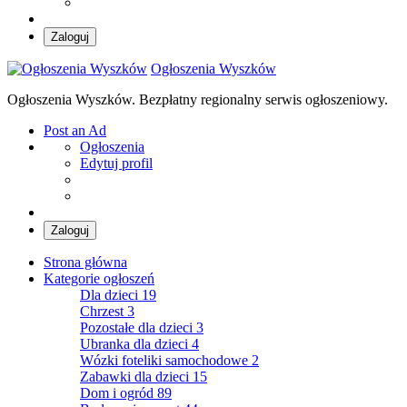
Zaloguj
Ogłoszenia Wyszków
Ogłoszenia Wyszków. Bezpłatny regionalny serwis ogłoszeniowy.
Post an Ad
Ogłoszenia
Edytuj profil
Zaloguj
Strona główna
Kategorie ogłoszeń
Dla dzieci
19
Chrzest
3
Pozostałe dla dzieci
3
Ubranka dla dzieci
4
Wózki foteliki samochodowe
2
Zabawki dla dzieci
15
Dom i ogród
89