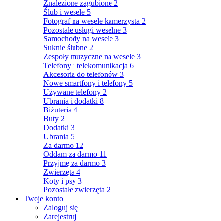
Znalezione zagubione
2
Ślub i wesele
5
Fotograf na wesele kamerzysta
2
Pozostałe usługi weselne
3
Samochody na wesele
3
Suknie ślubne
2
Zespoły muzyczne na wesele
3
Telefony i telekomunikacja
6
Akcesoria do telefonów
3
Nowe smartfony i telefony
5
Używane telefony
2
Ubrania i dodatki
8
Biżuteria
4
Buty
2
Dodatki
3
Ubrania
5
Za darmo
12
Oddam za darmo
11
Przyjmę za darmo
3
Zwierzęta
4
Koty i psy
3
Pozostałe zwierzęta
2
Twoje konto
Zaloguj się
Zarejestruj