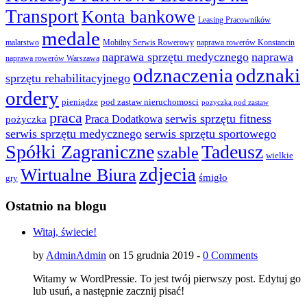
Transport
Konta bankowe
Leasing Pracowników
medale
malarstwo
Mobilny Serwis Rowerowy
naprawa rowerów Konstancin
naprawa sprzętu medycznego
naprawa
naprawa rowerów Warszawa
odznaczenia
odznaki
sprzętu rehabilitacyjnego
ordery
pod zastaw nieruchomosci
pieniądze
pozyczka pod zastaw
praca
serwis sprzętu fitness
pożyczka
Praca Dodatkowa
serwis sprzętu medycznego
serwis sprzętu sportowego
Spółki Zagraniczne
Tadeusz
szable
wielkie
zdjecia
Wirtualne Biura
śmigło
gry
Ostatnio na blogu
Witaj, świecie!
by
AdminAdmin
on 15 grudnia 2019 -
0 Comments
Witamy w WordPressie. To jest twój pierwszy post. Edytuj go
lub usuń, a następnie zacznij pisać!