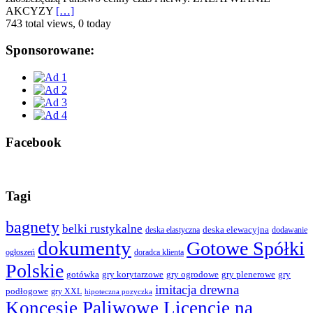
AKCYZY
[…]
743 total views, 0 today
Sponsorowane:
Facebook
Tagi
bagnety
belki rustykalne
deska elewacyjna
deska elastyczna
dodawanie
dokumenty
Gotowe Spółki
ogłoszeń
doradca klienta
Polskie
gotówka
gry korytarzowe
gry ogrodowe
gry plenerowe
gry
imitacja drewna
podłogowe
gry XXL
hipoteczna pozyczka
Koncesje Paliwowe Licencje na