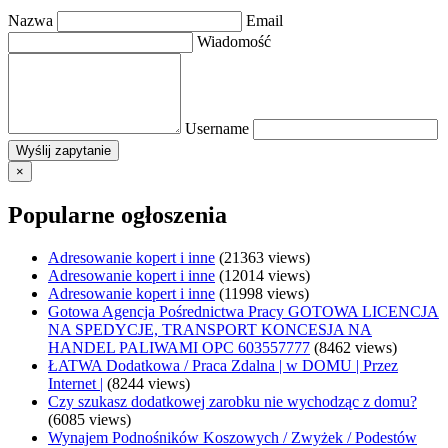
Nazwa
Email
Wiadomość
Username
×
Popularne ogłoszenia
Adresowanie kopert i inne
(21363 views)
Adresowanie kopert i inne
(12014 views)
Adresowanie kopert i inne
(11998 views)
Gotowa Agencja Pośrednictwa Pracy GOTOWA LICENCJA
NA SPEDYCJE, TRANSPORT KONCESJA NA
HANDEL PALIWAMI OPC 603557777
(8462 views)
ŁATWA Dodatkowa / Praca Zdalna | w DOMU | Przez
Internet |
(8244 views)
Czy szukasz dodatkowej zarobku nie wychodząc z domu?
(6085 views)
Wynajem Podnośników Koszowych / Zwyżek / Podestów