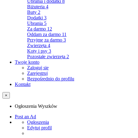
Ubrania i dodatki
8
Biżuteria
4
Buty
2
Dodatki
3
Ubrania
5
Za darmo
12
Oddam za darmo
11
Przyjmę za darmo
3
Zwierzęta
4
Koty i psy
3
Pozostałe zwierzęta
2
Twoje konto
Zaloguj się
Zarejestruj
Bezpośrednio do profilu
Kontakt
×
Ogłoszenia Wyszków
Post an Ad
Ogłoszenia
Edytuj profil