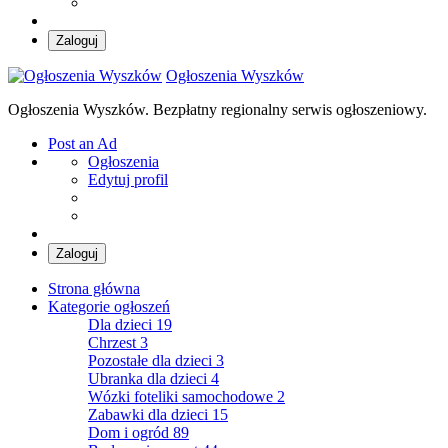
Zaloguj
Ogłoszenia Wyszków
Ogłoszenia Wyszków. Bezpłatny regionalny serwis ogłoszeniowy.
Post an Ad
Ogłoszenia
Edytuj profil
Zaloguj
Strona główna
Kategorie ogłoszeń
Dla dzieci
19
Chrzest
3
Pozostałe dla dzieci
3
Ubranka dla dzieci
4
Wózki foteliki samochodowe
2
Zabawki dla dzieci
15
Dom i ogród
89