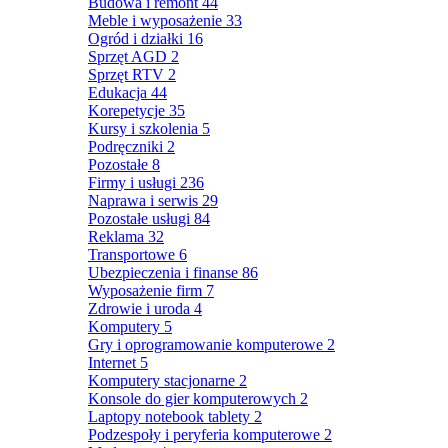
Budowa i remont
44
Meble i wyposażenie
33
Ogród i działki
16
Sprzęt AGD
2
Sprzęt RTV
2
Edukacja
44
Korepetycje
35
Kursy i szkolenia
5
Podręczniki
2
Pozostałe
8
Firmy i usługi
236
Naprawa i serwis
29
Pozostałe usługi
84
Reklama
32
Transportowe
6
Ubezpieczenia i finanse
86
Wyposażenie firm
7
Zdrowie i uroda
4
Komputery
5
Gry i oprogramowanie komputerowe
2
Internet
5
Komputery stacjonarne
2
Konsole do gier komputerowych
2
Laptopy notebook tablety
2
Podzespoły i peryferia komputerowe
2