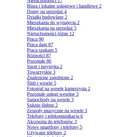
Nieruchomości
17
Biura i lokalne usługowe i handlowe
2
Domy na sprzedaż
4
Działki budowlane
2
Mieszkania do wynajęcia
2
Mieszkania na sprzedaż
5
Nieruchomości różne
12
Praca
90
Praca dam
87
Praca szukam
5
Różności
87
Pozostałe
86
Sport i turystyka
2
Towarzyskie
3
Znalezione zagubione
2
Ślub i wesele
5
Fotograf na wesele kamerzysta
2
Pozostałe usługi weselne
3
Samochody na wesele
3
Suknie ślubne
2
Zespoły muzyczne na wesele
3
Telefony i telekomunikacja
6
Akcesoria do telefonów
3
Nowe smartfony i telefony
5
Używane telefony
2