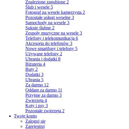
Znalezione zagubione
2
Ślub i wesele
5
Fotograf na wesele kamerzysta
2
Pozostałe usługi weselne
3
Samochody na wesele
3
Suknie ślubne
2
Zespoły muzyczne na wesele
3
Telefony i telekomunikacja
6
Akcesoria do telefonów
3
Nowe smartfony i telefony
5
Używane telefony
2
Ubrania i dodatki
8
Biżuteria
4
Buty
2
Dodatki
3
Ubrania
5
Za darmo
12
Oddam za darmo
11
Przyjmę za darmo
3
Zwierzęta
4
Koty i psy
3
Pozostałe zwierzęta
2
Twoje konto
Zaloguj się
Zarejestruj