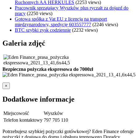
Ruchomych AA HERKULES
(2253 views)
Pracownik sprzątający Wyszków plus ryczałt za dojazd do
pracy
(2250 views)
Gotowa spółka z Vat EU z licencją na transport
międzynarodowy, spedycję 603557777
(2246 views)
BTC szybki zysk codziennie
(2232 views)
Galeria zdjęć
Bezpieczna pożyczka ekspresowa do 7000zł
×
Dodatkowe informacje
Miejscowość
Wyszków
Telefon kontaktowy
797 705 110
Potrzebujesz szybkiej pożyczki gotówkowej? Eden Finance oferuje
pożyczki z dostawą do domu i obsługą terenowego Doradcy