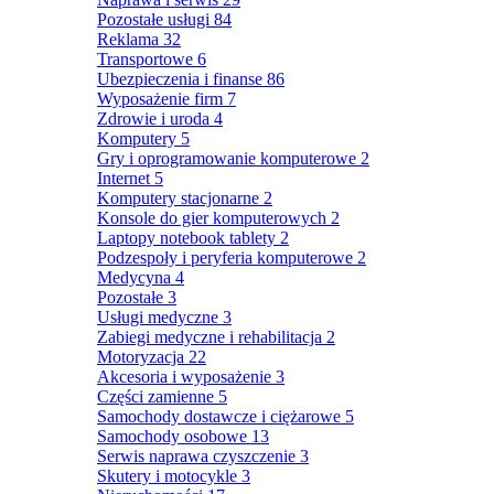
Pozostałe usługi
84
Reklama
32
Transportowe
6
Ubezpieczenia i finanse
86
Wyposażenie firm
7
Zdrowie i uroda
4
Komputery
5
Gry i oprogramowanie komputerowe
2
Internet
5
Komputery stacjonarne
2
Konsole do gier komputerowych
2
Laptopy notebook tablety
2
Podzespoły i peryferia komputerowe
2
Medycyna
4
Pozostałe
3
Usługi medyczne
3
Zabiegi medyczne i rehabilitacja
2
Motoryzacja
22
Akcesoria i wyposażenie
3
Części zamienne
5
Samochody dostawcze i ciężarowe
5
Samochody osobowe
13
Serwis naprawa czyszczenie
3
Skutery i motocykle
3