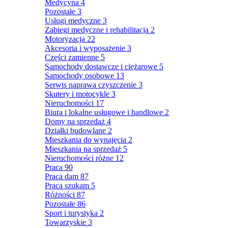
Medycyna
4
Pozostałe
3
Usługi medyczne
3
Zabiegi medyczne i rehabilitacja
2
Motoryzacja
22
Akcesoria i wyposażenie
3
Części zamienne
5
Samochody dostawcze i ciężarowe
5
Samochody osobowe
13
Serwis naprawa czyszczenie
3
Skutery i motocykle
3
Nieruchomości
17
Biura i lokalne usługowe i handlowe
2
Domy na sprzedaż
4
Działki budowlane
2
Mieszkania do wynajęcia
2
Mieszkania na sprzedaż
5
Nieruchomości różne
12
Praca
90
Praca dam
87
Praca szukam
5
Różności
87
Pozostałe
86
Sport i turystyka
2
Towarzyskie
3