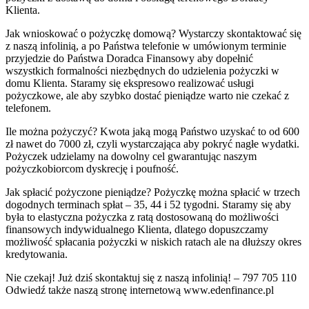
Klienta.
Jak wnioskować o pożyczkę domową? Wystarczy skontaktować się
z naszą infolinią, a po Państwa telefonie w umówionym terminie
przyjedzie do Państwa Doradca Finansowy aby dopełnić
wszystkich formalności niezbędnych do udzielenia pożyczki w
domu Klienta. Staramy się ekspresowo realizować usługi
pożyczkowe, ale aby szybko dostać pieniądze warto nie czekać z
telefonem.
Ile można pożyczyć? Kwota jaką mogą Państwo uzyskać to od 600
zł nawet do 7000 zł, czyli wystarczająca aby pokryć nagłe wydatki.
Pożyczek udzielamy na dowolny cel gwarantując naszym
pożyczkobiorcom dyskrecję i poufność.
Jak spłacić pożyczone pieniądze? Pożyczkę można spłacić w trzech
dogodnych terminach spłat – 35, 44 i 52 tygodni. Staramy się aby
była to elastyczna pożyczka z ratą dostosowaną do możliwości
finansowych indywidualnego Klienta, dlatego dopuszczamy
możliwość spłacania pożyczki w niskich ratach ale na dłuższy okres
kredytowania.
Nie czekaj! Już dziś skontaktuj się z naszą infolinią! – 797 705 110
Odwiedź także naszą stronę internetową www.edenfinance.pl