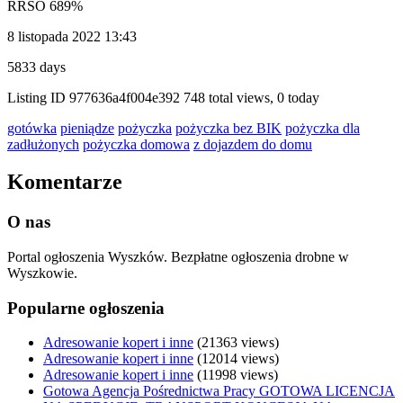
RRSO 689%
8 listopada 2022 13:43
5833 days
Listing ID
977636a4f004e392
748 total views, 0 today
gotówka
pieniądze
pożyczka
pożyczka bez BIK
pożyczka dla
zadłużonych
pożyczka domowa
z dojazdem do domu
Komentarze
O nas
Portal ogłoszenia Wyszków. Bezpłatne ogłoszenia drobne w
Wyszkowie.
Popularne ogłoszenia
Adresowanie kopert i inne
(21363 views)
Adresowanie kopert i inne
(12014 views)
Adresowanie kopert i inne
(11998 views)
Gotowa Agencja Pośrednictwa Pracy GOTOWA LICENCJA