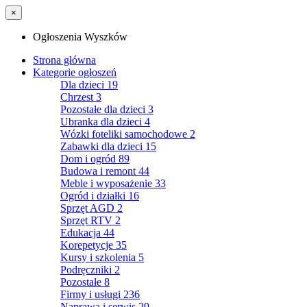
×
Ogłoszenia Wyszków
Strona główna
Kategorie ogłoszeń
Dla dzieci
19
Chrzest
3
Pozostałe dla dzieci
3
Ubranka dla dzieci
4
Wózki foteliki samochodowe
2
Zabawki dla dzieci
15
Dom i ogród
89
Budowa i remont
44
Meble i wyposażenie
33
Ogród i działki
16
Sprzęt AGD
2
Sprzęt RTV
2
Edukacja
44
Korepetycje
35
Kursy i szkolenia
5
Podręczniki
2
Pozostałe
8
Firmy i usługi
236
Naprawa i serwis
29