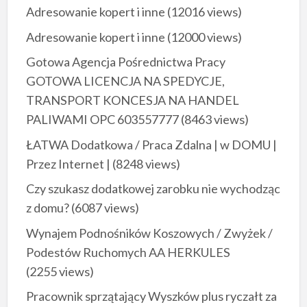
Adresowanie kopert i inne
(12016 views)
Adresowanie kopert i inne
(12000 views)
Gotowa Agencja Pośrednictwa Pracy
GOTOWA LICENCJA NA SPEDYCJE,
TRANSPORT KONCESJA NA HANDEL
PALIWAMI OPC 603557777
(8463 views)
ŁATWA Dodatkowa / Praca Zdalna | w DOMU |
Przez Internet |
(8248 views)
Czy szukasz dodatkowej zarobku nie wychodząc
z domu?
(6087 views)
Wynajem Podnośników Koszowych / Zwyżek /
Podestów Ruchomych AA HERKULES
(2255 views)
Pracownik sprzątający Wyszków plus ryczałt za