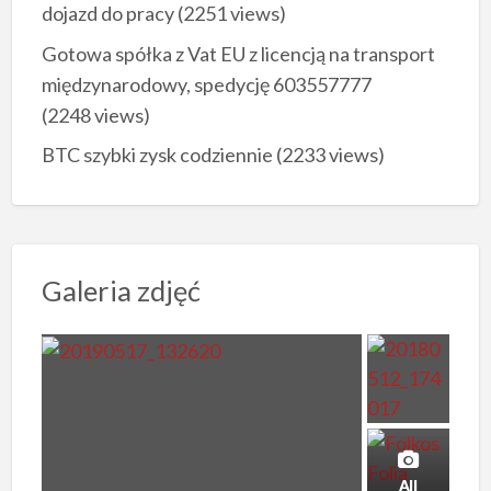
dojazd do pracy
(2251 views)
Gotowa spółka z Vat EU z licencją na transport
międzynarodowy, spedycję 603557777
(2248 views)
BTC szybki zysk codziennie
(2233 views)
Galeria zdjęć
All