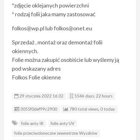
*zdjęcie oklejanych powierzchni
* rodzaj folii jaka mamy zastosować
folkos@wp.pl lub folkos@onet.eu
Sprzedaż , montaż oraz demontaż folii
okiennych.
Folie można zakupić osobiście lub wyślemy ją
pod wskazany adres
Folkos Folie okienne
29 stycznia 2022 16:32
5546 days, 22 hours
Listing ID
3055f0def99c2900
780 total views, 0 today
folie anty IR
folie anty UV
folie przeciwsłoneczne zewnetrzne Wyszków