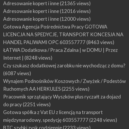
Adresowanie kopert i inne
(21365 views)
Adresowanie kopert i inne
(12016 views)
Adresowanie kopert i inne
(12000 views)
Gotowa Agencja Pośrednictwa Pracy GOTOWA
LICENCJA NA SPEDYCJE, TRANSPORT KONCESJA NA
HANDEL PALIWAMI OPC 603557777
(8463 views)
ŁATWA Dodatkowa / Praca Zdalna | w DOMU | Przez
Internet |
(8248 views)
Czy szukasz dodatkowej zarobku nie wychodząc z domu?
(6087 views)
Wynajem Podnośników Koszowych / Zwyżek / Podestów
Ruchomych AA HERKULES
(2255 views)
Pracownik sprzątający Wyszków plus ryczałt za dojazd
do pracy
(2251 views)
Gotowa spółka z Vat EU z licencją na transport
międzynarodowy, spedycję 603557777
(2248 views)
BTC szybki zysk codziennie
(2233 views)