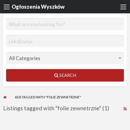
Ogłoszenia Wyszków
SEARCH
ADS TAGGED WITH "FOLIE ZEWNETRZNE"
Listings tagged with "folie zewnetrzne" (1)
R
F
f