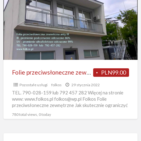
przeciwsłoneczne
zewnetrzne
Wyszków
-
Folie
ANTY
IR
,
ANTY
Folie przeciwsłoneczne zewnetrzne Wyszków -Folie ANTY IR , ANTY UV …-przyciemnianie szyb Wyszków Folie
PLN99.00
UV
Pozostałe usługi
folkos
29 stycznia 2022
…-
TEL. 790-028-159 lub 792 457 282 Więcej na stronie
przyciemnianie
www: www.folkos.pl folkos@wp.pl Folkos Folie
szyb
przeciwsłoneczne zewnętrzne Jak skutecznie ograniczyć
nagrzewanie pomieszczeń ( IR promieniowanie
Wyszków
780 total views, 0 today
podczerwone
[…]
Folie