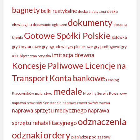
bagnety
belki rustykalne
deska
deska elastyczna
dokumenty
elewacyjna
dodawanie ogłoszeń
doradca
Gotowe Spółki Polskie
gotówka
klienta
gry korytarzowe
gry ogrodowe
gry plenerowe
gry podłogowe
gry
imitacja drewna
XXL
hipoteczna pozyczka
Koncesje Paliwowe Licencje na
Transport
Konta bankowe
Leasing
medale
Pracowników
malarstwo
Mobilny Serwis Rowerowy
naprawa rowerów Konstancin
naprawa rowerów Warszawa
naprawa sprzętu medycznego
naprawa
odznaczenia
sprzętu rehabilitacyjnego
odznaki
ordery
pieniądze
pod zastaw