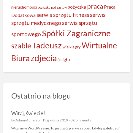
praca
Praca
pożyczka
nieruchomosci
pozyczka pod zastaw
serwis sprzętu fitness
serwis
Dodatkowa
sprzętu medycznego
serwis sprzętu
Spółki Zagraniczne
sportowego
Tadeusz
Wirtualne
szable
wielkie gry
zdjecia
Biura
śmigło
Ostatnio na blogu
Witaj, świecie!
by
AdminAdmin
on 15 grudnia 2019 -
0 Comments
Witamy w WordPressie. To jest twój pierwszy post. Edytuj go lub usuń,