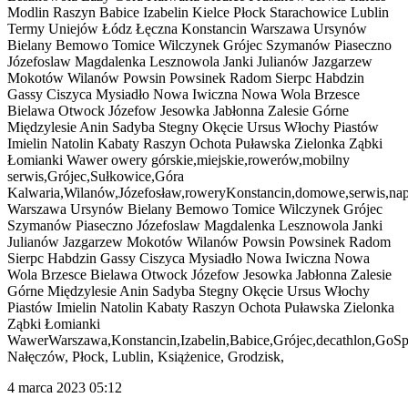
Modlin Raszyn Babice Izabelin Kielce Płock Starachowice Lublin
Termy Uniejów Łódz Łęczna Konstancin Warszawa Ursynów
Bielany Bemowo Tomice Wilczynek Grójec Szymanów Piaseczno
Józefoslaw Magdalenka Lesznowola Janki Julianów Jazgarzew
Mokotów Wilanów Powsin Powsinek Radom Sierpc Habdzin
Gassy Ciszyca Mysiadło Nowa Iwiczna Nowa Wola Brzesce
Bielawa Otwock Józefow Jesowka Jabłonna Zalesie Górne
Międzylesie Anin Sadyba Stegny Okęcie Ursus Włochy Piastów
Imielin Natolin Kabaty Raszyn Ochota Puławska Zielonka Ząbki
Łomianki Wawer owery górskie,miejskie,rowerów,mobilny
serwis,Grójec,Sułkowice,Góra
Kalwaria,Wilanów,Józefosław,roweryKonstancin,domowe,serwis,na
Warszawa Ursynów Bielany Bemowo Tomice Wilczynek Grójec
Szymanów Piaseczno Józefoslaw Magdalenka Lesznowola Janki
Julianów Jazgarzew Mokotów Wilanów Powsin Powsinek Radom
Sierpc Habdzin Gassy Ciszyca Mysiadło Nowa Iwiczna Nowa
Wola Brzesce Bielawa Otwock Józefow Jesowka Jabłonna Zalesie
Górne Międzylesie Anin Sadyba Stegny Okęcie Ursus Włochy
Piastów Imielin Natolin Kabaty Raszyn Ochota Puławska Zielonka
Ząbki Łomianki
WawerWarszawa,Konstancin,Izabelin,Babice,Grójec,decathlon,GoSpo
Nałęczów, Płock, Lublin, Książenice, Grodzisk,
4 marca 2023 05:12