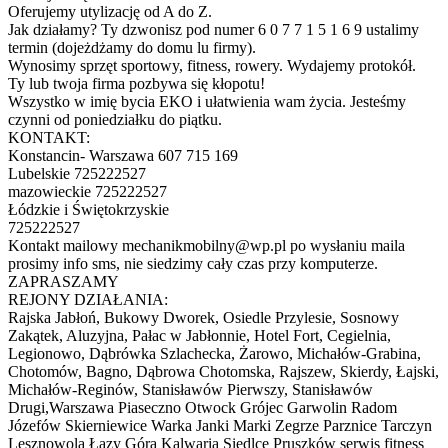
Oferujemy utylizację od A do Z.
Jak działamy? Ty dzwonisz pod numer 6 0 7 7 1 5 1 6 9 ustalimy
termin (dojeżdżamy do domu lu firmy).
Wynosimy sprzęt sportowy, fitness, rowery. Wydajemy protokół.
Ty lub twoja firma pozbywa się kłopotu!
Wszystko w imię bycia EKO i ułatwienia wam życia. Jesteśmy
czynni od poniedziałku do piątku.
KONTAKT:
Konstancin- Warszawa 607 715 169
Lubelskie 725222527
mazowieckie 725222527
Łódzkie i Świętokrzyskie
725222527
Kontakt mailowy mechanikmobilny@wp.pl po wysłaniu maila
prosimy info sms, nie siedzimy cały czas przy komputerze.
ZAPRASZAMY
REJONY DZIAŁANIA:
Rajska Jabłoń, Bukowy Dworek, Osiedle Przylesie, Sosnowy
Zakątek, Aluzyjna, Pałac w Jabłonnie, Hotel Fort, Cegielnia,
Legionowo, Dąbrówka Szlachecka, Żarowo, Michałów-Grabina,
Chotomów, Bagno, Dąbrowa Chotomska, Rajszew, Skierdy, Łajski,
Michałów-Reginów, Stanisławów Pierwszy, Stanisławów
Drugi,Warszawa Piaseczno Otwock Grójec Garwolin Radom
Józefów Skierniewice Warka Janki Marki Zegrze Parznice Tarczyn
Lesznowola Łazy Góra Kalwaria Siedlce Pruszków serwis fitness