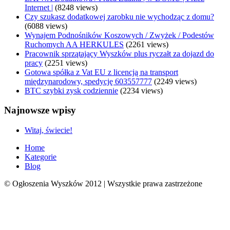
Internet |
(8248 views)
Czy szukasz dodatkowej zarobku nie wychodząc z domu?
(6088 views)
Wynajem Podnośników Koszowych / Zwyżek / Podestów
Ruchomych AA HERKULES
(2261 views)
Pracownik sprzątający Wyszków plus ryczałt za dojazd do
pracy
(2251 views)
Gotowa spółka z Vat EU z licencją na transport
międzynarodowy, spedycję 603557777
(2249 views)
BTC szybki zysk codziennie
(2234 views)
Najnowsze wpisy
Witaj, świecie!
Home
Kategorie
Blog
© Ogłoszenia Wyszków 2012 | Wszystkie prawa zastrzeżone