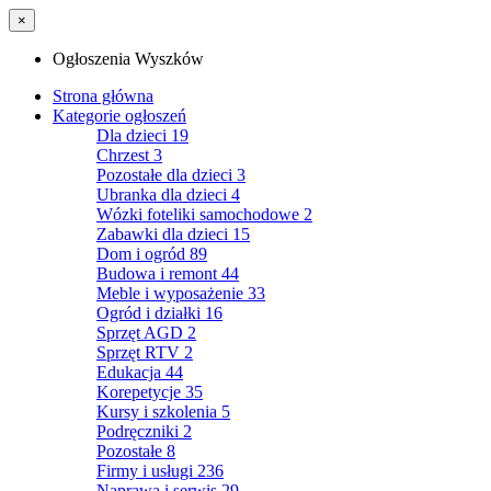
×
Ogłoszenia Wyszków
Strona główna
Kategorie ogłoszeń
Dla dzieci
19
Chrzest
3
Pozostałe dla dzieci
3
Ubranka dla dzieci
4
Wózki foteliki samochodowe
2
Zabawki dla dzieci
15
Dom i ogród
89
Budowa i remont
44
Meble i wyposażenie
33
Ogród i działki
16
Sprzęt AGD
2
Sprzęt RTV
2
Edukacja
44
Korepetycje
35
Kursy i szkolenia
5
Podręczniki
2
Pozostałe
8
Firmy i usługi
236
Naprawa i serwis
29