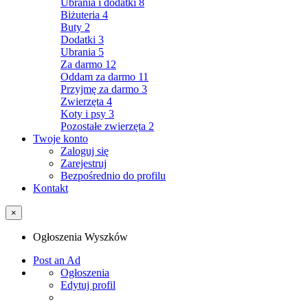
Ubrania i dodatki
8
Biżuteria
4
Buty
2
Dodatki
3
Ubrania
5
Za darmo
12
Oddam za darmo
11
Przyjmę za darmo
3
Zwierzęta
4
Koty i psy
3
Pozostałe zwierzęta
2
Twoje konto
Zaloguj się
Zarejestruj
Bezpośrednio do profilu
Kontakt
×
Ogłoszenia Wyszków
Post an Ad
Ogłoszenia
Edytuj profil