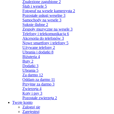
Znalezione zagubione
2
Ślub i wesele
5
Fotograf na wesele kamerzysta
2
Pozostałe usługi weselne
3
Samochody na wesele
3
Suknie ślubne
2
Zespoły muzyczne na wesele
3
Telefony i telekomunikacja
6
Akcesoria do telefonów
3
Nowe smartfony i telefony
5
Używane telefony
2
Ubrania i dodatki
8
Biżuteria
4
Buty
2
Dodatki
3
Ubrania
5
Za darmo
12
Oddam za darmo
11
Przyjmę za darmo
3
Zwierzęta
4
Koty i psy
3
Pozostałe zwierzęta
2
Twoje konto
Zaloguj się
Zarejestruj