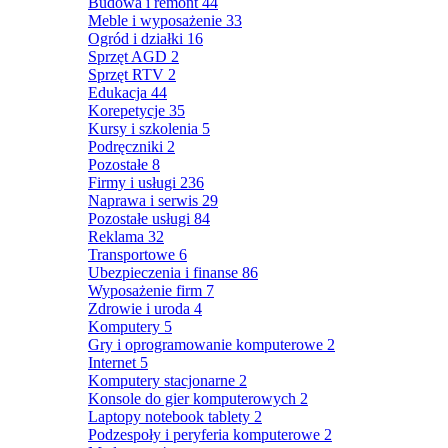
Budowa i remont
44
Meble i wyposażenie
33
Ogród i działki
16
Sprzęt AGD
2
Sprzęt RTV
2
Edukacja
44
Korepetycje
35
Kursy i szkolenia
5
Podręczniki
2
Pozostałe
8
Firmy i usługi
236
Naprawa i serwis
29
Pozostałe usługi
84
Reklama
32
Transportowe
6
Ubezpieczenia i finanse
86
Wyposażenie firm
7
Zdrowie i uroda
4
Komputery
5
Gry i oprogramowanie komputerowe
2
Internet
5
Komputery stacjonarne
2
Konsole do gier komputerowych
2
Laptopy notebook tablety
2
Podzespoły i peryferia komputerowe
2