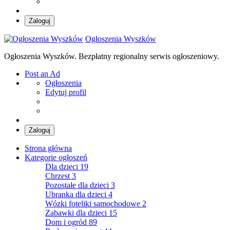
Zaloguj
Ogłoszenia Wyszków
Ogłoszenia Wyszków. Bezpłatny regionalny serwis ogłoszeniowy.
Post an Ad
Ogłoszenia
Edytuj profil
Zaloguj
Strona główna
Kategorie ogłoszeń
Dla dzieci
19
Chrzest
3
Pozostałe dla dzieci
3
Ubranka dla dzieci
4
Wózki foteliki samochodowe
2
Zabawki dla dzieci
15
Dom i ogród
89