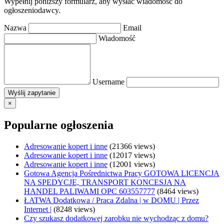
Wypełnij poniższy formularz, aby wysłać wiadomość do
ogłoszeniodawcy.
Nazwa
Email
Wiadomość
Username
×
Popularne ogłoszenia
Adresowanie kopert i inne
(21366 views)
Adresowanie kopert i inne
(12017 views)
Adresowanie kopert i inne
(12001 views)
Gotowa Agencja Pośrednictwa Pracy GOTOWA LICENCJA
NA SPEDYCJE, TRANSPORT KONCESJA NA
HANDEL PALIWAMI OPC 603557777
(8464 views)
ŁATWA Dodatkowa / Praca Zdalna | w DOMU | Przez
Internet |
(8248 views)
Czy szukasz dodatkowej zarobku nie wychodząc z domu?