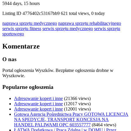
5944 days, 15 hours
Listing ID
4776402c53167bb9
621 total views, 0 today
naprawa sprzętu medycznego
naprawa sprzętu rehabilitacyjnego
serwis sprzętu fitness
serwis sprzętu medycznego
serwis sprzętu
sportowego
Komentarze
O nas
Portal ogłoszenia Wyszków. Bezpłatne ogłoszenia drobne w
Wyszkowie.
Popularne ogłoszenia
Adresowanie kopert i inne
(21366 views)
Adresowanie kopert i inne
(12017 views)
Adresowanie kopert i inne
(12001 views)
Gotowa Agencja Pośrednictwa Pracy GOTOWA LICENCJA
NA SPEDYCJE, TRANSPORT KONCESJA NA
HANDEL PALIWAMI OPC 603557777
(8464 views)
ŁATWA Dodatkowa / Praca Zdalna | w DOMU | Przez