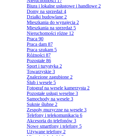
Nieruchomości
17
Biura i lokalne usługowe i handlowe
2
Domy na sprzedaż
4
Działki budowlane
2
Mieszkania do wynajęcia
2
Mieszkania na sprzedaż
5
Nieruchomości różne
12
Praca
90
Praca dam
87
Praca szukam
5
Różności
87
Pozostałe
86
Sport i turystyka
2
Towarzyskie
3
Znalezione zagubione
2
Ślub i wesele
5
Fotograf na wesele kamerzysta
2
Pozostałe usługi weselne
3
Samochody na wesele
3
Suknie ślubne
2
Zespoły muzyczne na wesele
3
Telefony i telekomunikacja
6
Akcesoria do telefonów
3
Nowe smartfony i telefony
5
Używane telefony
2