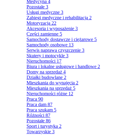
Medycyna
4
Pozostałe
3
Usługi medyczne
3
Zabiegi medyczne i rehabilitacja
2
Motoryzacja
22
Akcesoria i wyposażenie
3
Części zamienne
5
Samochody dostawcze i ciężarowe
5
Samochody osobowe
13
Serwis naprawa czyszczenie
3
Skutery i motocykle
3
Nieruchomości
17
Biura i lokalne usługowe i handlowe
2
Domy na sprzedaż
4
Działki budowlane
2
Mieszkania do wynajęcia
2
Mieszkania na sprzedaż
5
Nieruchomości różne
12
Praca
90
Praca dam
87
Praca szukam
5
Różności
87
Pozostałe
86
Sport i turystyka
2
Towarzyskie
3