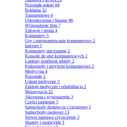
Pozostałe usługi
84
Reklama
32
Transportowe
6
Ubezpieczenia i finanse
86
Wyposażenie firm
7
Zdrowie i uroda
4
Komputery
5
Gry i oprogramowanie komputerowe
2
Internet
5
Komputery stacjonarne
2
Konsole do gier komputerowych
2
Laptopy notebook tablety
2
Podzespoły i peryferia komputerowe
2
Medycyna
4
Pozostałe
3
Usługi medyczne
3
Zabiegi medyczne i rehabilitacja
2
Motoryzacja
22
Akcesoria i wyposażenie
3
Części zamienne
5
Samochody dostawcze i ciężarowe
5
Samochody osobowe
13
Serwis naprawa czyszczenie
3
Skutery i motocykle
3