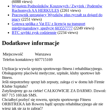
(6088 views)
Wynajem Podnośników Koszowych / Zwyżek / Podestów
Ruchomych AA HERKULES
(2261 views)
Pracownik sprzątający Wyszków plus ryczałt za dojazd do
pracy
(2251 views)
Gotowa spółka z Vat EU z licencją na transport
międzynarodowy, spedycję 603557777
(2249 views)
BTC szybki zysk codziennie
(2234 views)
Dodatkowe informacje
Miejscowość
Warszawa
Telefon kontaktowy
607715169
Utylizacja wywóz sprzętu sportowego fitness i rehabilitacyjnego.
Obsługujemy placówki medyczne, szpitale, kluby sportowe lub
fitness.
Jeśli niepotrzebny sprzęt lub zepsuty, zalega ci w domu lub Firmie
Klubie Szpitalu?
Zutylizujemy go za ciebie! CAŁKOWICIE ZA DARMO. Dzwoń:
607 715 169.lub SMS.
Chciałbyś pozbyć się roweru, sprzętu sportowego Fitness
ORBITREKA lub Roweru bądź sprzętu rehabilitacyjnego ale nie
wiesz jak się za to zabrać?