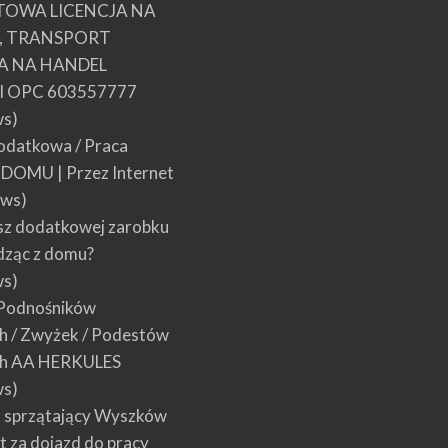
TOWA LICENCJA NA
E, TRANSPORT
A NA HANDEL
 OPC 603557777
ws)
datkowa / Praca
w DOMU | Przez Internet
ews)
sz dodatkowej zarobku
dząc z domu?
ws)
Podnośników
 / Zwyżek / Podestów
h AA HERKULES
ws)
 sprzątający Wyszków
łt za dojazd do pracy