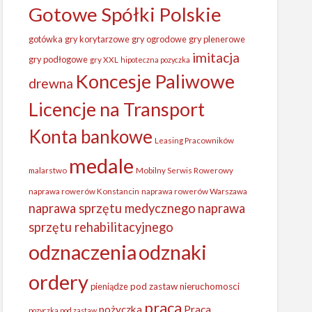
Gotowe Spółki Polskie
gotówka
gry korytarzowe
gry ogrodowe
gry plenerowe
imitacja
gry podłogowe
gry XXL
hipoteczna pozyczka
Koncesje Paliwowe
drewna
Licencje na Transport
Konta bankowe
Leasing Pracowników
medale
malarstwo
Mobilny Serwis Rowerowy
naprawa rowerów Konstancin
naprawa rowerów Warszawa
naprawa sprzętu medycznego
naprawa
sprzętu rehabilitacyjnego
odznaczenia
odznaki
ordery
pieniądze
pod zastaw nieruchomosci
praca
Praca
pożyczka
pozyczka pod zastaw