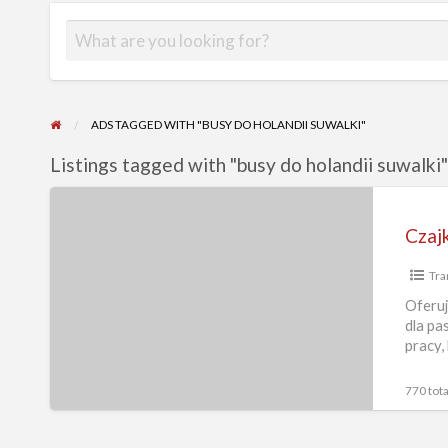
ADS TAGGED WITH "BUSY DO HOLANDII SUWALKI"
Listings tagged with "busy do holandii suwalki"
CzajkaBus
–
przejazdy
Tra
busem
do
Oferuj
dla pa
Niemiec
pracy,
i
Holandii,
770 tota
przewóz
przesyłek