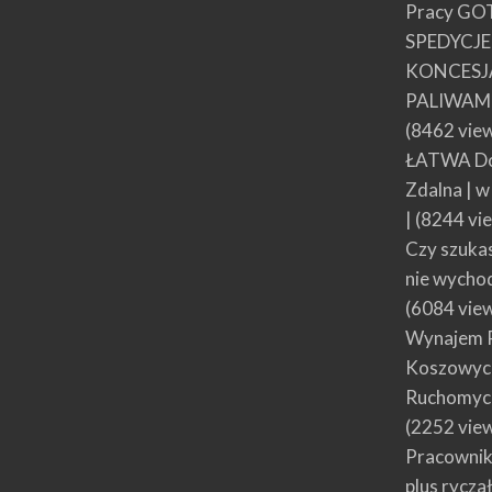
Pracy GO
SPEDYCJ
KONCESJ
PALIWAMI
(8462 vie
ŁATWA Do
Zdalna | 
|
(8244 vi
Czy szuka
nie wycho
(6084 vie
Wynajem 
Koszowych
Ruchomyc
(2252 vie
Pracownik
plus rycza