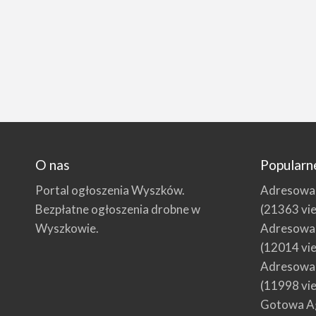
O nas
Popularn
Portal ogłoszenia Wyszków.
Adresowani
Bezpłatne ogłoszenia drobne w
(21363 vi
Wyszkowie.
Adresowani
(12014 vi
Adresowani
(11998 vi
Gotowa Ag