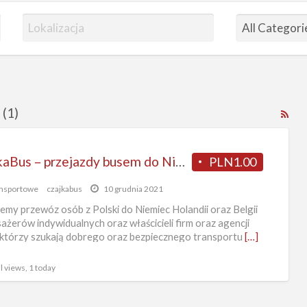
 (1)
RS
Fe
for
CzajkaBus – przejazdy busem do Niemiec i Holandii, przewóz przesyłek
PLN1.00
ad
tag
nsportowe
czajkabus
10 grudnia 2021
bus
emy przewóz osób z Polski do Niemiec Holandii oraz Belgii
do
sażerów indywidualnych oraz właścicieli firm oraz agencji
 którzy szukają dobrego oraz bezpiecznego transportu
[…]
hol
suw
l views, 1 today