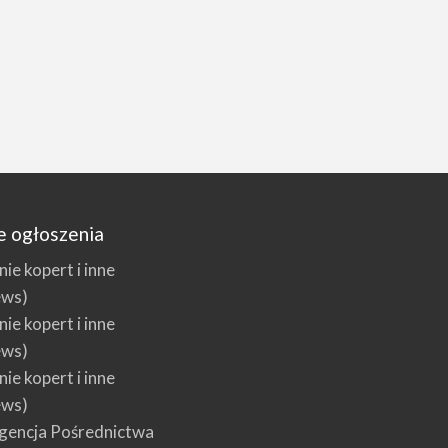
e ogłoszenia
e kopert i inne
ews)
e kopert i inne
ews)
e kopert i inne
ews)
encja Pośrednictwa