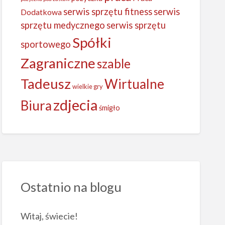
serwis sprzętu fitness
serwis
Dodatkowa
sprzętu medycznego
serwis sprzętu
Spółki
sportowego
Zagraniczne
szable
Tadeusz
Wirtualne
wielkie gry
zdjecia
Biura
śmigło
Ostatnio na blogu
Witaj, świecie!