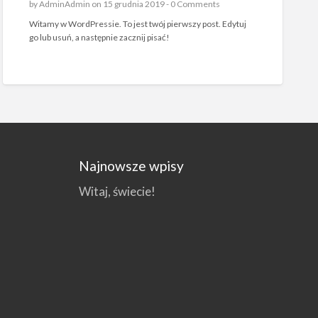
by
AdminAdmin
on 15 grudnia 2019 -
0 Comments
Witamy w WordPressie. To jest twój pierwszy post. Edytuj
go lub usuń, a następnie zacznij pisać!
Najnowsze wpisy
Witaj, świecie!