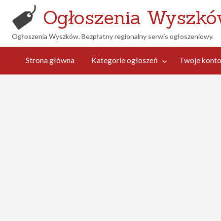
Ogłoszenia Wyszk
Ogłoszenia Wyszków. Bezpłatny regionalny serwis ogłoszeniowy.
woje
Kontakt
nto
Strona główna
Kategorie ogłoszeń
Twoje kont