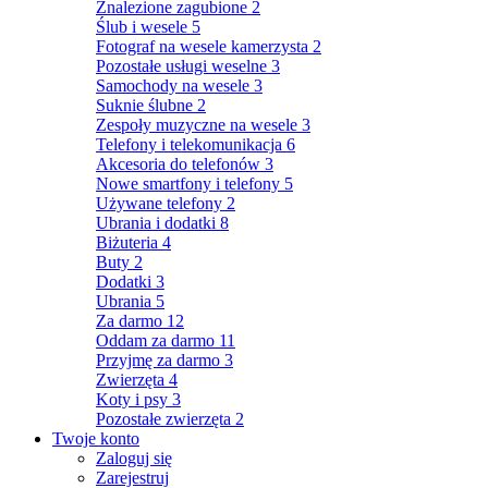
Znalezione zagubione
2
Ślub i wesele
5
Fotograf na wesele kamerzysta
2
Pozostałe usługi weselne
3
Samochody na wesele
3
Suknie ślubne
2
Zespoły muzyczne na wesele
3
Telefony i telekomunikacja
6
Akcesoria do telefonów
3
Nowe smartfony i telefony
5
Używane telefony
2
Ubrania i dodatki
8
Biżuteria
4
Buty
2
Dodatki
3
Ubrania
5
Za darmo
12
Oddam za darmo
11
Przyjmę za darmo
3
Zwierzęta
4
Koty i psy
3
Pozostałe zwierzęta
2
Twoje konto
Zaloguj się
Zarejestruj