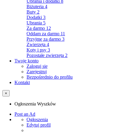
Ubrania i dodatki
8
Biżuteria
4
Buty
2
Dodatki
3
Ubrania
5
Za darmo
12
Oddam za darmo
11
Przyjmę za darmo
3
Zwierzęta
4
Koty i psy
3
Pozostałe zwierzęta
2
Twoje konto
Zaloguj się
Zarejestruj
Bezpośrednio do profilu
Kontakt
×
Ogłoszenia Wyszków
Post an Ad
Ogłoszenia
Edytuj profil