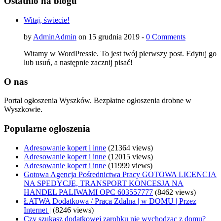
Ostatnio na blogu
Witaj, świecie!
by
AdminAdmin
on 15 grudnia 2019 -
0 Comments
Witamy w WordPressie. To jest twój pierwszy post. Edytuj go
lub usuń, a następnie zacznij pisać!
O nas
Portal ogłoszenia Wyszków. Bezpłatne ogłoszenia drobne w
Wyszkowie.
Popularne ogłoszenia
Adresowanie kopert i inne
(21364 views)
Adresowanie kopert i inne
(12015 views)
Adresowanie kopert i inne
(11999 views)
Gotowa Agencja Pośrednictwa Pracy GOTOWA LICENCJA
NA SPEDYCJE, TRANSPORT KONCESJA NA
HANDEL PALIWAMI OPC 603557777
(8462 views)
ŁATWA Dodatkowa / Praca Zdalna | w DOMU | Przez
Internet |
(8246 views)
Czy szukasz dodatkowej zarobku nie wychodząc z domu?