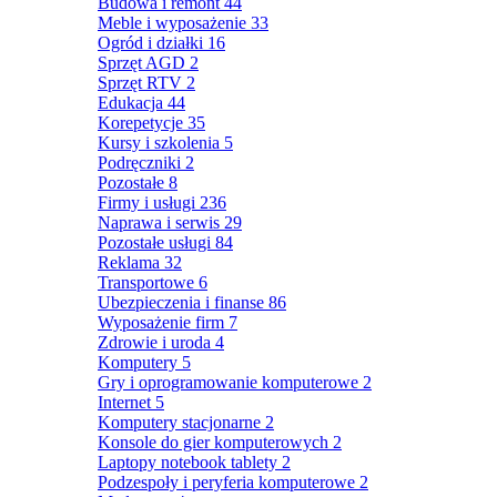
Budowa i remont
44
Meble i wyposażenie
33
Ogród i działki
16
Sprzęt AGD
2
Sprzęt RTV
2
Edukacja
44
Korepetycje
35
Kursy i szkolenia
5
Podręczniki
2
Pozostałe
8
Firmy i usługi
236
Naprawa i serwis
29
Pozostałe usługi
84
Reklama
32
Transportowe
6
Ubezpieczenia i finanse
86
Wyposażenie firm
7
Zdrowie i uroda
4
Komputery
5
Gry i oprogramowanie komputerowe
2
Internet
5
Komputery stacjonarne
2
Konsole do gier komputerowych
2
Laptopy notebook tablety
2
Podzespoły i peryferia komputerowe
2