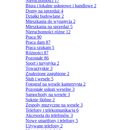
Nieruchomości
17
Biura i lokalne usługowe i handlowe
2
Domy na sprzedaż
4
Działki budowlane
2
Mieszkania do wynajęcia
2
Mieszkania na sprzedaż
5
Nieruchomości różne
12
Praca
90
Praca dam
87
Praca szukam
5
Różności
87
Pozostałe
86
Sport i turystyka
2
Towarzyskie
3
Znalezione zagubione
2
Ślub i wesele
5
Fotograf na wesele kamerzysta
2
Pozostałe usługi weselne
3
Samochody na wesele
3
Suknie ślubne
2
Zespoły muzyczne na wesele
3
Telefony i telekomunikacja
6
Akcesoria do telefonów
3
Nowe smartfony i telefony
5
Używane telefony
2