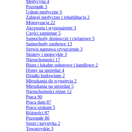
Medycyna
4
Pozostałe
3
Usługi medyczne
3
Zabiegi medyczne i rehabilitacja
2
Motoryzacja
22
Akcesoria i wyposażenie
3
Części zamienne
5
Samochody dostawcze i ciężarowe
5
Samochody osobowe
13
Serwis naprawa czyszczenie
3
Skutery i motocykle
3
Nieruchomości
17
Biura i lokalne usługowe i handlowe
2
Domy na sprzedaż
4
Działki budowlane
2
Mieszkania do wynajęcia
2
Mieszkania na sprzedaż
5
Nieruchomości różne
12
Praca
90
Praca dam
87
Praca szukam
5
Różności
87
Pozostałe
86
Sport i turystyka
2
Towarzyskie
3