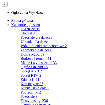
×
Ogłoszenia Wyszków
Strona główna
Kategorie ogłoszeń
Dla dzieci
19
Chrzest
3
Pozostałe dla dzieci
3
Ubranka dla dzieci
4
Wózki foteliki samochodowe
2
Zabawki dla dzieci
15
Dom i ogród
89
Budowa i remont
44
Meble i wyposażenie
33
Ogród i działki
16
Sprzęt AGD
2
Sprzęt RTV
2
Edukacja
44
Korepetycje
35
Kursy i szkolenia
5
Podręczniki
2
Pozostałe
8
Firmy i usługi
236
Naprawa i serwis
29