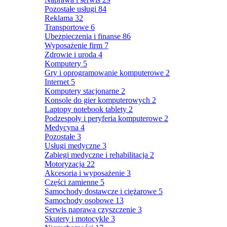
Pozostałe usługi
84
Reklama
32
Transportowe
6
Ubezpieczenia i finanse
86
Wyposażenie firm
7
Zdrowie i uroda
4
Komputery
5
Gry i oprogramowanie komputerowe
2
Internet
5
Komputery stacjonarne
2
Konsole do gier komputerowych
2
Laptopy notebook tablety
2
Podzespoły i peryferia komputerowe
2
Medycyna
4
Pozostałe
3
Usługi medyczne
3
Zabiegi medyczne i rehabilitacja
2
Motoryzacja
22
Akcesoria i wyposażenie
3
Części zamienne
5
Samochody dostawcze i ciężarowe
5
Samochody osobowe
13
Serwis naprawa czyszczenie
3
Skutery i motocykle
3