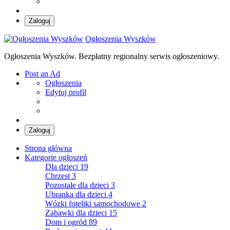
Zaloguj
Ogłoszenia Wyszków
Ogłoszenia Wyszków. Bezpłatny regionalny serwis ogłoszeniowy.
Post an Ad
Ogłoszenia
Edytuj profil
Zaloguj
Strona główna
Kategorie ogłoszeń
Dla dzieci
19
Chrzest
3
Pozostałe dla dzieci
3
Ubranka dla dzieci
4
Wózki foteliki samochodowe
2
Zabawki dla dzieci
15
Dom i ogród
89