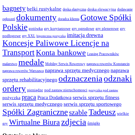
bagnety
belki rustykalne
deska elewacyjna
deska elastyczna
dodawanie
dokumenty
Gotowe Spółki
ogłoszeń
doradca klienta
Polskie
gotówka
gry korytarzowe
gry ogrodowe
gry plenerowe
gry
imitacja drewna
podłogowe
gry XXL
hipoteczna pozyczka
Koncesje Paliwowe Licencje na
Transport
Konta bankowe
Leasing Pracowników
medale
malarstwo
Mobilny Serwis Rowerowy
naprawa rowerów Konstancin
naprawa sprzętu medycznego
naprawa
naprawa rowerów Warszawa
odznaczenia
odznaki
sprzętu rehabilitacyjnego
ordery
pod zastaw nieruchomosci
pieniądze
pozyczka pod zastaw
praca
serwis sprzętu fitness
pożyczka
Praca Dodatkowa
serwis sprzętu medycznego
serwis sprzętu sportowego
Spółki Zagraniczne
Tadeusz
szable
wielkie
zdjecia
Wirtualne Biura
śmigło
gry