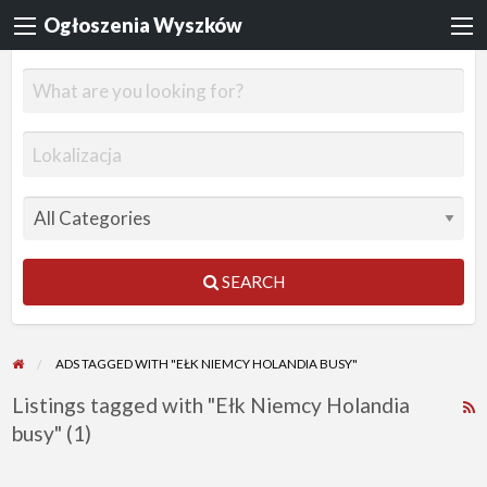
Ogłoszenia Wyszków
SEARCH
ADS TAGGED WITH "EŁK NIEMCY HOLANDIA BUSY"
Listings tagged with "Ełk Niemcy Holandia
R
busy" (1)
F
f