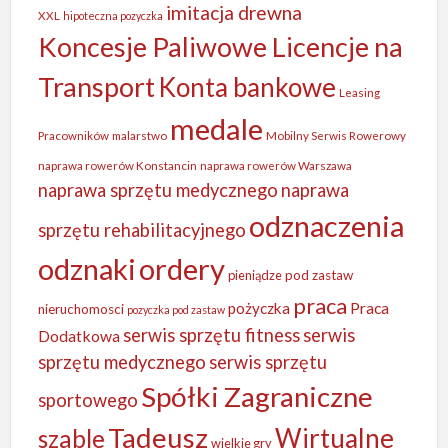
imitacja drewna
XXL
hipoteczna pozyczka
Koncesje Paliwowe Licencje na
Transport
Konta bankowe
Leasing
medale
Pracowników
malarstwo
Mobilny Serwis Rowerowy
naprawa rowerów Konstancin
naprawa rowerów Warszawa
naprawa sprzętu medycznego
naprawa
odznaczenia
sprzętu rehabilitacyjnego
odznaki
ordery
pieniądze
pod zastaw
praca
Praca
pożyczka
nieruchomosci
pozyczka pod zastaw
serwis sprzętu fitness
serwis
Dodatkowa
sprzętu medycznego
serwis sprzętu
Spółki Zagraniczne
sportowego
Tadeusz
Wirtualne
szable
wielkie gry