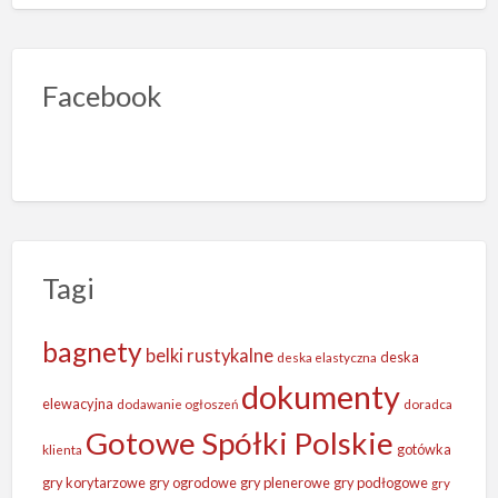
Facebook
Tagi
bagnety
belki rustykalne
deska
deska elastyczna
dokumenty
elewacyjna
dodawanie ogłoszeń
doradca
Gotowe Spółki Polskie
gotówka
klienta
gry korytarzowe
gry ogrodowe
gry plenerowe
gry podłogowe
gry