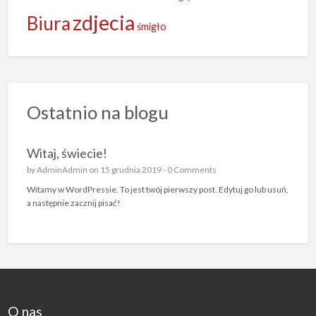
zdjecia
Biura
śmigło
Ostatnio na blogu
Witaj, świecie!
by
AdminAdmin
on 15 grudnia 2019 -
0 Comments
Witamy w WordPressie. To jest twój pierwszy post. Edytuj go lub usuń,
a następnie zacznij pisać!
O nas