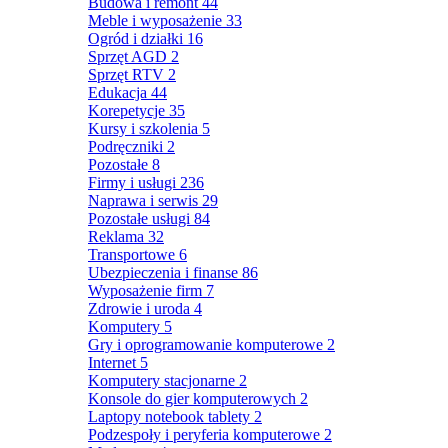
Budowa i remont
44
Meble i wyposażenie
33
Ogród i działki
16
Sprzęt AGD
2
Sprzęt RTV
2
Edukacja
44
Korepetycje
35
Kursy i szkolenia
5
Podręczniki
2
Pozostałe
8
Firmy i usługi
236
Naprawa i serwis
29
Pozostałe usługi
84
Reklama
32
Transportowe
6
Ubezpieczenia i finanse
86
Wyposażenie firm
7
Zdrowie i uroda
4
Komputery
5
Gry i oprogramowanie komputerowe
2
Internet
5
Komputery stacjonarne
2
Konsole do gier komputerowych
2
Laptopy notebook tablety
2
Podzespoły i peryferia komputerowe
2