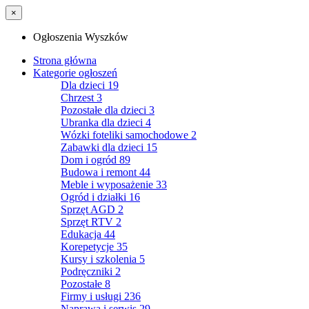
×
Ogłoszenia Wyszków
Strona główna
Kategorie ogłoszeń
Dla dzieci
19
Chrzest
3
Pozostałe dla dzieci
3
Ubranka dla dzieci
4
Wózki foteliki samochodowe
2
Zabawki dla dzieci
15
Dom i ogród
89
Budowa i remont
44
Meble i wyposażenie
33
Ogród i działki
16
Sprzęt AGD
2
Sprzęt RTV
2
Edukacja
44
Korepetycje
35
Kursy i szkolenia
5
Podręczniki
2
Pozostałe
8
Firmy i usługi
236
Naprawa i serwis
29