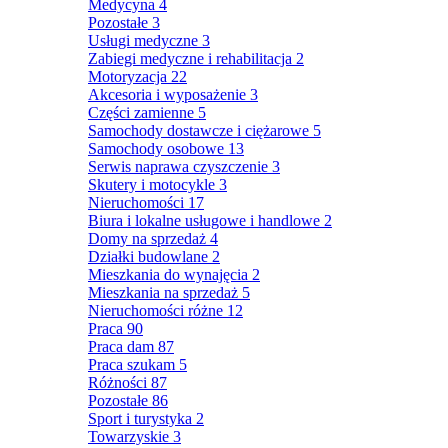
Medycyna
4
Pozostałe
3
Usługi medyczne
3
Zabiegi medyczne i rehabilitacja
2
Motoryzacja
22
Akcesoria i wyposażenie
3
Części zamienne
5
Samochody dostawcze i ciężarowe
5
Samochody osobowe
13
Serwis naprawa czyszczenie
3
Skutery i motocykle
3
Nieruchomości
17
Biura i lokalne usługowe i handlowe
2
Domy na sprzedaż
4
Działki budowlane
2
Mieszkania do wynajęcia
2
Mieszkania na sprzedaż
5
Nieruchomości różne
12
Praca
90
Praca dam
87
Praca szukam
5
Różności
87
Pozostałe
86
Sport i turystyka
2
Towarzyskie
3