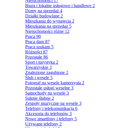
Nieruchomości
17
Biura i lokalne usługowe i handlowe
2
Domy na sprzedaż
4
Działki budowlane
2
Mieszkania do wynajęcia
2
Mieszkania na sprzedaż
5
Nieruchomości różne
12
Praca
90
Praca dam
87
Praca szukam
5
Różności
87
Pozostałe
86
Sport i turystyka
2
Towarzyskie
3
Znalezione zagubione
2
Ślub i wesele
5
Fotograf na wesele kamerzysta
2
Pozostałe usługi weselne
3
Samochody na wesele
3
Suknie ślubne
2
Zespoły muzyczne na wesele
3
Telefony i telekomunikacja
6
Akcesoria do telefonów
3
Nowe smartfony i telefony
5
Używane telefony
2