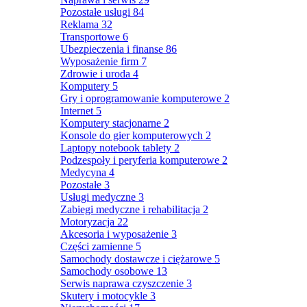
Pozostałe usługi
84
Reklama
32
Transportowe
6
Ubezpieczenia i finanse
86
Wyposażenie firm
7
Zdrowie i uroda
4
Komputery
5
Gry i oprogramowanie komputerowe
2
Internet
5
Komputery stacjonarne
2
Konsole do gier komputerowych
2
Laptopy notebook tablety
2
Podzespoły i peryferia komputerowe
2
Medycyna
4
Pozostałe
3
Usługi medyczne
3
Zabiegi medyczne i rehabilitacja
2
Motoryzacja
22
Akcesoria i wyposażenie
3
Części zamienne
5
Samochody dostawcze i ciężarowe
5
Samochody osobowe
13
Serwis naprawa czyszczenie
3
Skutery i motocykle
3