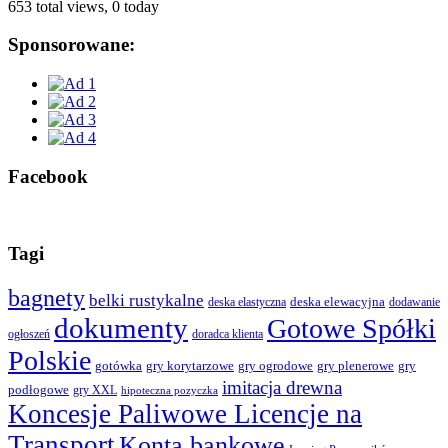
653 total views, 0 today
Sponsorowane:
Facebook
Tagi
bagnety
belki rustykalne
deska elewacyjna
deska elastyczna
dodawanie
dokumenty
Gotowe Spółki
ogłoszeń
doradca klienta
Polskie
gotówka
gry korytarzowe
gry ogrodowe
gry plenerowe
gry
imitacja drewna
podłogowe
gry XXL
hipoteczna pozyczka
Koncesje Paliwowe Licencje na
Transport
Konta bankowe