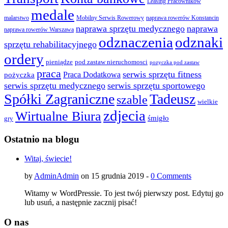
Leasing Pracowników
medale
malarstwo
Mobilny Serwis Rowerowy
naprawa rowerów Konstancin
naprawa sprzętu medycznego
naprawa
naprawa rowerów Warszawa
odznaczenia
odznaki
sprzętu rehabilitacyjnego
ordery
pod zastaw nieruchomosci
pieniądze
pozyczka pod zastaw
praca
serwis sprzętu fitness
pożyczka
Praca Dodatkowa
serwis sprzętu medycznego
serwis sprzętu sportowego
Spółki Zagraniczne
Tadeusz
szable
wielkie
zdjecia
Wirtualne Biura
śmigło
gry
Ostatnio na blogu
Witaj, świecie!
by
AdminAdmin
on 15 grudnia 2019 -
0 Comments
Witamy w WordPressie. To jest twój pierwszy post. Edytuj go
lub usuń, a następnie zacznij pisać!
O nas