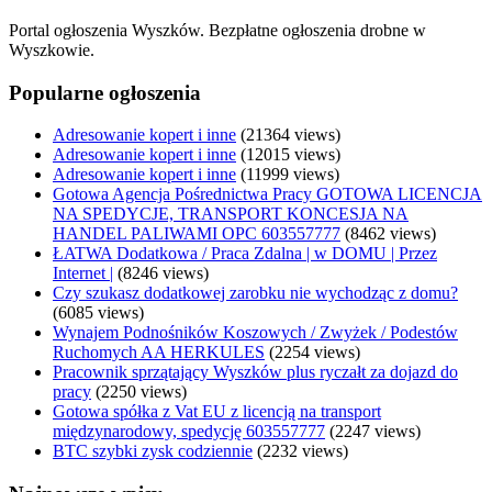
Portal ogłoszenia Wyszków. Bezpłatne ogłoszenia drobne w
Wyszkowie.
Popularne ogłoszenia
Adresowanie kopert i inne
(21364 views)
Adresowanie kopert i inne
(12015 views)
Adresowanie kopert i inne
(11999 views)
Gotowa Agencja Pośrednictwa Pracy GOTOWA LICENCJA
NA SPEDYCJE, TRANSPORT KONCESJA NA
HANDEL PALIWAMI OPC 603557777
(8462 views)
ŁATWA Dodatkowa / Praca Zdalna | w DOMU | Przez
Internet |
(8246 views)
Czy szukasz dodatkowej zarobku nie wychodząc z domu?
(6085 views)
Wynajem Podnośników Koszowych / Zwyżek / Podestów
Ruchomych AA HERKULES
(2254 views)
Pracownik sprzątający Wyszków plus ryczałt za dojazd do
pracy
(2250 views)
Gotowa spółka z Vat EU z licencją na transport
międzynarodowy, spedycję 603557777
(2247 views)
BTC szybki zysk codziennie
(2232 views)