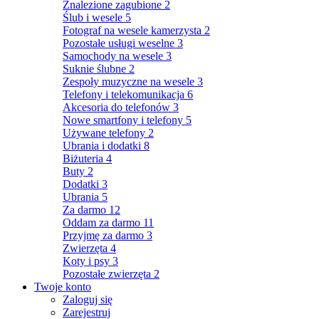
Znalezione zagubione
2
Ślub i wesele
5
Fotograf na wesele kamerzysta
2
Pozostałe usługi weselne
3
Samochody na wesele
3
Suknie ślubne
2
Zespoły muzyczne na wesele
3
Telefony i telekomunikacja
6
Akcesoria do telefonów
3
Nowe smartfony i telefony
5
Używane telefony
2
Ubrania i dodatki
8
Biżuteria
4
Buty
2
Dodatki
3
Ubrania
5
Za darmo
12
Oddam za darmo
11
Przyjmę za darmo
3
Zwierzęta
4
Koty i psy
3
Pozostałe zwierzęta
2
Twoje konto
Zaloguj się
Zarejestruj