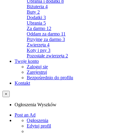
Ubrania i dodatki
8
Biżuteria
4
Buty
2
Dodatki
3
Ubrania
5
Za darmo
12
Oddam za darmo
11
Przyjmę za darmo
3
Zwierzęta
4
Koty i psy
3
Pozostałe zwierzęta
2
Twoje konto
Zaloguj się
Zarejestruj
Bezpośrednio do profilu
Kontakt
×
Ogłoszenia Wyszków
Post an Ad
Ogłoszenia
Edytuj profil