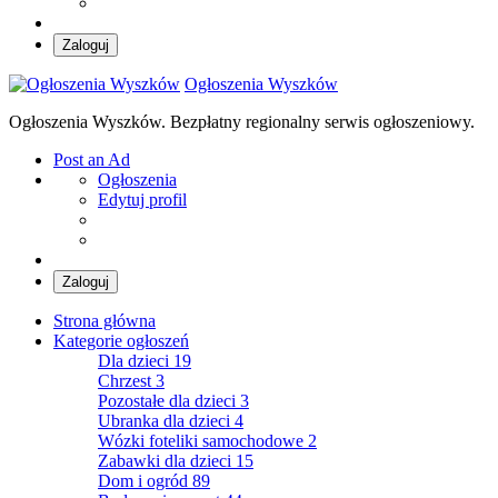
Zaloguj
Ogłoszenia Wyszków
Ogłoszenia Wyszków. Bezpłatny regionalny serwis ogłoszeniowy.
Post an Ad
Ogłoszenia
Edytuj profil
Zaloguj
Strona główna
Kategorie ogłoszeń
Dla dzieci
19
Chrzest
3
Pozostałe dla dzieci
3
Ubranka dla dzieci
4
Wózki foteliki samochodowe
2
Zabawki dla dzieci
15
Dom i ogród
89