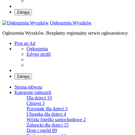
Zaloguj
Ogłoszenia Wyszków
Ogłoszenia Wyszków. Bezpłatny regionalny serwis ogłoszeniowy.
Post an Ad
Ogłoszenia
Edytuj profil
Zaloguj
Strona główna
Kategorie ogłoszeń
Dla dzieci
19
Chrzest
3
Pozostałe dla dzieci
3
Ubranka dla dzieci
4
Wózki foteliki samochodowe
2
Zabawki dla dzieci
15
Dom i ogród
89