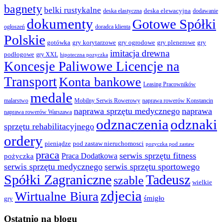
bagnety
belki rustykalne
deska elewacyjna
deska elastyczna
dodawanie
dokumenty
Gotowe Spółki
ogłoszeń
doradca klienta
Polskie
gotówka
gry korytarzowe
gry ogrodowe
gry plenerowe
gry
imitacja drewna
podłogowe
gry XXL
hipoteczna pozyczka
Koncesje Paliwowe Licencje na
Transport
Konta bankowe
Leasing Pracowników
medale
malarstwo
Mobilny Serwis Rowerowy
naprawa rowerów Konstancin
naprawa sprzętu medycznego
naprawa
naprawa rowerów Warszawa
odznaczenia
odznaki
sprzętu rehabilitacyjnego
ordery
pod zastaw nieruchomosci
pieniądze
pozyczka pod zastaw
praca
serwis sprzętu fitness
pożyczka
Praca Dodatkowa
serwis sprzętu medycznego
serwis sprzętu sportowego
Spółki Zagraniczne
Tadeusz
szable
wielkie
zdjecia
Wirtualne Biura
śmigło
gry
Ostatnio na blogu