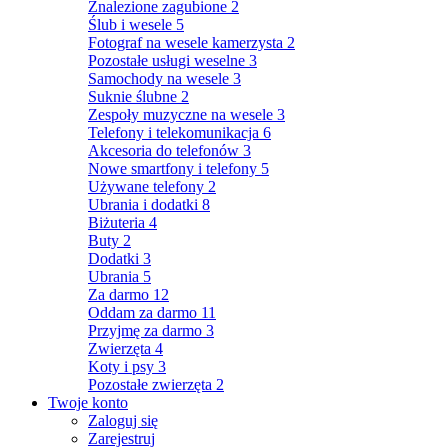
Znalezione zagubione
2
Ślub i wesele
5
Fotograf na wesele kamerzysta
2
Pozostałe usługi weselne
3
Samochody na wesele
3
Suknie ślubne
2
Zespoły muzyczne na wesele
3
Telefony i telekomunikacja
6
Akcesoria do telefonów
3
Nowe smartfony i telefony
5
Używane telefony
2
Ubrania i dodatki
8
Biżuteria
4
Buty
2
Dodatki
3
Ubrania
5
Za darmo
12
Oddam za darmo
11
Przyjmę za darmo
3
Zwierzęta
4
Koty i psy
3
Pozostałe zwierzęta
2
Twoje konto
Zaloguj się
Zarejestruj