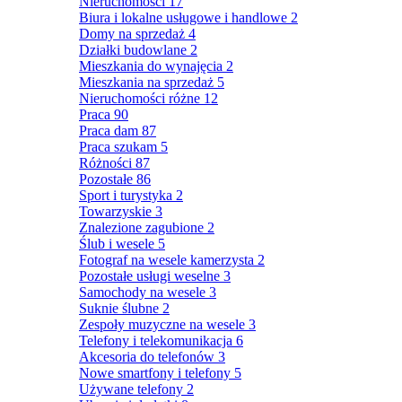
Nieruchomości
17
Biura i lokalne usługowe i handlowe
2
Domy na sprzedaż
4
Działki budowlane
2
Mieszkania do wynajęcia
2
Mieszkania na sprzedaż
5
Nieruchomości różne
12
Praca
90
Praca dam
87
Praca szukam
5
Różności
87
Pozostałe
86
Sport i turystyka
2
Towarzyskie
3
Znalezione zagubione
2
Ślub i wesele
5
Fotograf na wesele kamerzysta
2
Pozostałe usługi weselne
3
Samochody na wesele
3
Suknie ślubne
2
Zespoły muzyczne na wesele
3
Telefony i telekomunikacja
6
Akcesoria do telefonów
3
Nowe smartfony i telefony
5
Używane telefony
2