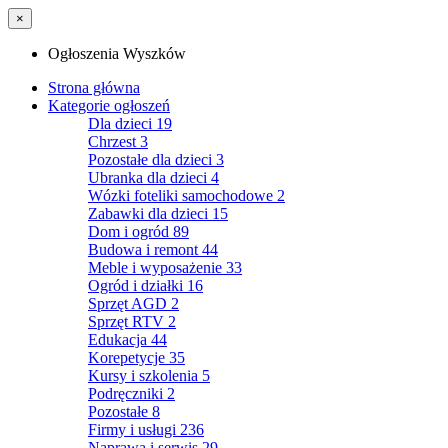
×
Ogłoszenia Wyszków
Strona główna
Kategorie ogłoszeń
Dla dzieci
19
Chrzest
3
Pozostałe dla dzieci
3
Ubranka dla dzieci
4
Wózki foteliki samochodowe
2
Zabawki dla dzieci
15
Dom i ogród
89
Budowa i remont
44
Meble i wyposażenie
33
Ogród i działki
16
Sprzęt AGD
2
Sprzęt RTV
2
Edukacja
44
Korepetycje
35
Kursy i szkolenia
5
Podręczniki
2
Pozostałe
8
Firmy i usługi
236
Naprawa i serwis
29