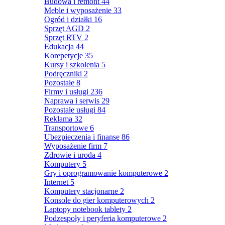
Budowa i remont
44
Meble i wyposażenie
33
Ogród i działki
16
Sprzęt AGD
2
Sprzęt RTV
2
Edukacja
44
Korepetycje
35
Kursy i szkolenia
5
Podręczniki
2
Pozostałe
8
Firmy i usługi
236
Naprawa i serwis
29
Pozostałe usługi
84
Reklama
32
Transportowe
6
Ubezpieczenia i finanse
86
Wyposażenie firm
7
Zdrowie i uroda
4
Komputery
5
Gry i oprogramowanie komputerowe
2
Internet
5
Komputery stacjonarne
2
Konsole do gier komputerowych
2
Laptopy notebook tablety
2
Podzespoły i peryferia komputerowe
2