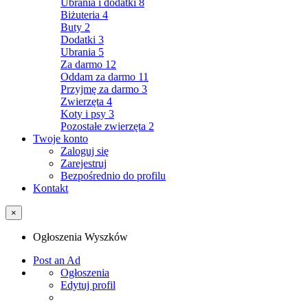
Ubrania i dodatki
8
Biżuteria
4
Buty
2
Dodatki
3
Ubrania
5
Za darmo
12
Oddam za darmo
11
Przyjmę za darmo
3
Zwierzęta
4
Koty i psy
3
Pozostałe zwierzęta
2
Twoje konto
Zaloguj się
Zarejestruj
Bezpośrednio do profilu
Kontakt
×
Ogłoszenia Wyszków
Post an Ad
Ogłoszenia
Edytuj profil