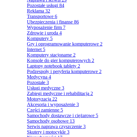
Pozostałe usługi
84
Reklama
32
Transportowe
6
Ubezpieczenia i finanse
86
Wyposażenie firm
7
Zdrowie i uroda
4
Komputery
5
Gry i oprogramowanie komputerowe
2
Internet
5
Komputery stacjonarne
2
Konsole do gier komputerowych
2
Laptopy notebook tablety
2
Podzespoły i peryferia komputerowe
2
Medycyna
4
Pozostałe
3
Usługi medyczne
3
Zabiegi medyczne i rehabilitacja
2
Motoryzacja
22
Akcesoria i wyposażenie
3
Części zamienne
5
Samochody dostawcze i ciężarowe
5
Samochody osobowe
13
Serwis naprawa czyszczenie
3
Skutery i motocykle
3