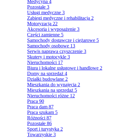
Medycyna
4
Pozostałe
3
Usługi medyczne
3
Zabiegi medyczne i rehabilitacja
2
Motoryzacja
22
Akcesoria i wyposażenie
3
Części zamienne
5
Samochody dostawcze i ciężarowe
5
Samochody osobowe
13
Serwis naprawa czyszczenie
3
Skutery i motocykle
3
Nieruchomości
17
Biura i lokalne usługowe i handlowe
2
Domy na sprzedaż
4
Działki budowlane
2
Mieszkania do wynajęcia
2
Mieszkania na sprzedaż
5
Nieruchomości różne
12
Praca
90
Praca dam
87
Praca szukam
5
Różności
87
Pozostałe
86
Sport i turystyka
2
Towarzyskie
3