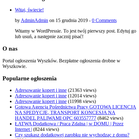
Witaj, świecie!
by
AdminAdmin
on 15 grudnia 2019 -
0 Comments
Witamy w WordPressie. To jest twój pierwszy post. Edytuj go
lub usuń, a następnie zacznij pisać!
O nas
Portal ogłoszenia Wyszków. Bezpłatne ogłoszenia drobne w
Wyszkowie.
Popularne ogłoszenia
Adresowanie kopert i inne
(21363 views)
Adresowanie kopert i inne
(12014 views)
Adresowanie kopert i inne
(11998 views)
Gotowa Agencja Pośrednictwa Pracy GOTOWA LICENCJA
NA SPEDYCJE, TRANSPORT KONCESJA NA
HANDEL PALIWAMI OPC 603557777
(8462 views)
ŁATWA Dodatkowa / Praca Zdalna | w DOMU | Przez
Internet |
(8244 views)
Czy szukasz dodatkowej zarobku nie wychodząc z domu?