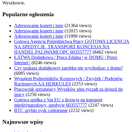
Wyszkowie.
Popularne ogłoszenia
Adresowanie kopert i inne
(21364 views)
Adresowanie kopert i inne
(12015 views)
Adresowanie kopert i inne
(11999 views)
Gotowa Agencja Pośrednictwa Pracy GOTOWA LICENCJA
NA SPEDYCJE, TRANSPORT KONCESJA NA
HANDEL PALIWAMI OPC 603557777
(8462 views)
ŁATWA Dodatkowa / Praca Zdalna | w DOMU | Przez
Internet |
(8246 views)
Czy szukasz dodatkowej zarobku nie wychodząc z domu?
(6085 views)
Wynajem Podnośników Koszowych / Zwyżek / Podestów
Ruchomych AA HERKULES
(2253 views)
Pracownik sprzątający Wyszków plus ryczałt za dojazd do
pracy
(2250 views)
Gotowa spółka z Vat EU z licencją na transport
międzynarodowy, spedycję 603557777
(2247 views)
BTC szybki zysk codziennie
(2232 views)
Najnowsze wpisy