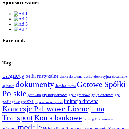
Sponsorowane:
Facebook
Tagi
bagnety
belki rustykalne
deska elewacyjna
deska elastyczna
dodawanie
dokumenty
Gotowe Spółki
ogłoszeń
doradca klienta
Polskie
gotówka
gry korytarzowe
gry ogrodowe
gry plenerowe
gry
imitacja drewna
podłogowe
gry XXL
hipoteczna pozyczka
Koncesje Paliwowe Licencje na
Transport
Konta bankowe
Leasing Pracowników
medale
malarstwo
Mobilny Serwis Rowerowy
naprawa rowerów Konstancin