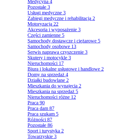
Medycyna
4
Pozostałe
3
Usługi medyczne
3
Zabiegi medyczne i rehabilitacja
2
Motoryzacja
22
Akcesoria i wyposażenie
3
Części zamienne
5
Samochody dostawcze i ciężarowe
5
Samochody osobowe
13
Serwis naprawa czyszczenie
3
Skutery i motocykle
3
Nieruchomości
17
Biura i lokalne usługowe i handlowe
2
Domy na sprzedaż
4
Działki budowlane
2
Mieszkania do wynajęcia
2
Mieszkania na sprzedaż
5
Nieruchomości różne
12
Praca
90
Praca dam
87
Praca szukam
5
Różności
87
Pozostałe
86
Sport i turystyka
2
Towarzyskie
3