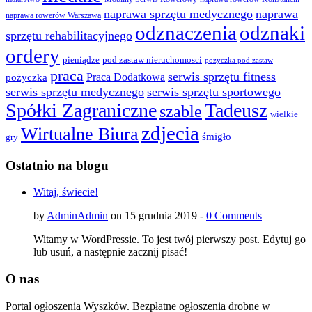
naprawa sprzętu medycznego
naprawa
naprawa rowerów Warszawa
odznaczenia
odznaki
sprzętu rehabilitacyjnego
ordery
pod zastaw nieruchomosci
pieniądze
pozyczka pod zastaw
praca
serwis sprzętu fitness
pożyczka
Praca Dodatkowa
serwis sprzętu medycznego
serwis sprzętu sportowego
Spółki Zagraniczne
Tadeusz
szable
wielkie
zdjecia
Wirtualne Biura
śmigło
gry
Ostatnio na blogu
Witaj, świecie!
by
AdminAdmin
on 15 grudnia 2019 -
0 Comments
Witamy w WordPressie. To jest twój pierwszy post. Edytuj go
lub usuń, a następnie zacznij pisać!
O nas
Portal ogłoszenia Wyszków. Bezpłatne ogłoszenia drobne w