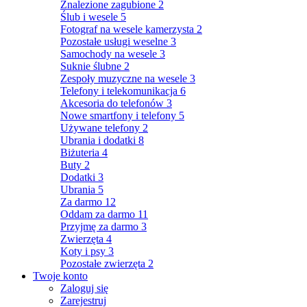
Znalezione zagubione
2
Ślub i wesele
5
Fotograf na wesele kamerzysta
2
Pozostałe usługi weselne
3
Samochody na wesele
3
Suknie ślubne
2
Zespoły muzyczne na wesele
3
Telefony i telekomunikacja
6
Akcesoria do telefonów
3
Nowe smartfony i telefony
5
Używane telefony
2
Ubrania i dodatki
8
Biżuteria
4
Buty
2
Dodatki
3
Ubrania
5
Za darmo
12
Oddam za darmo
11
Przyjmę za darmo
3
Zwierzęta
4
Koty i psy
3
Pozostałe zwierzęta
2
Twoje konto
Zaloguj się
Zarejestruj