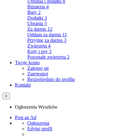
Ubrania i dodatki
8
Biżuteria
4
Buty
2
Dodatki
3
Ubrania
5
Za darmo
12
Oddam za darmo
11
Przyjmę za darmo
3
Zwierzęta
4
Koty i psy
3
Pozostałe zwierzęta
2
Twoje konto
Zaloguj się
Zarejestruj
Bezpośrednio do profilu
Kontakt
×
Ogłoszenia Wyszków
Post an Ad
Ogłoszenia
Edytuj profil