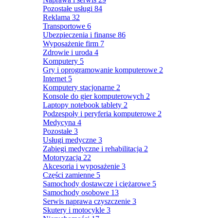
Pozostałe usługi
84
Reklama
32
Transportowe
6
Ubezpieczenia i finanse
86
Wyposażenie firm
7
Zdrowie i uroda
4
Komputery
5
Gry i oprogramowanie komputerowe
2
Internet
5
Komputery stacjonarne
2
Konsole do gier komputerowych
2
Laptopy notebook tablety
2
Podzespoły i peryferia komputerowe
2
Medycyna
4
Pozostałe
3
Usługi medyczne
3
Zabiegi medyczne i rehabilitacja
2
Motoryzacja
22
Akcesoria i wyposażenie
3
Części zamienne
5
Samochody dostawcze i ciężarowe
5
Samochody osobowe
13
Serwis naprawa czyszczenie
3
Skutery i motocykle
3