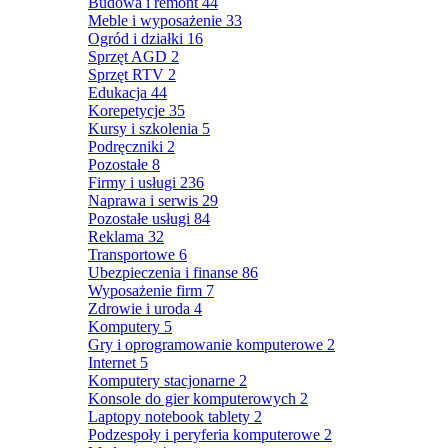
Budowa i remont
44
Meble i wyposażenie
33
Ogród i działki
16
Sprzęt AGD
2
Sprzęt RTV
2
Edukacja
44
Korepetycje
35
Kursy i szkolenia
5
Podręczniki
2
Pozostałe
8
Firmy i usługi
236
Naprawa i serwis
29
Pozostałe usługi
84
Reklama
32
Transportowe
6
Ubezpieczenia i finanse
86
Wyposażenie firm
7
Zdrowie i uroda
4
Komputery
5
Gry i oprogramowanie komputerowe
2
Internet
5
Komputery stacjonarne
2
Konsole do gier komputerowych
2
Laptopy notebook tablety
2
Podzespoły i peryferia komputerowe
2