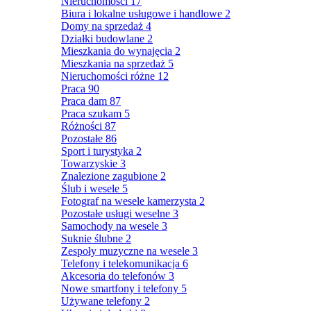
Nieruchomości
17
Biura i lokalne usługowe i handlowe
2
Domy na sprzedaż
4
Działki budowlane
2
Mieszkania do wynajęcia
2
Mieszkania na sprzedaż
5
Nieruchomości różne
12
Praca
90
Praca dam
87
Praca szukam
5
Różności
87
Pozostałe
86
Sport i turystyka
2
Towarzyskie
3
Znalezione zagubione
2
Ślub i wesele
5
Fotograf na wesele kamerzysta
2
Pozostałe usługi weselne
3
Samochody na wesele
3
Suknie ślubne
2
Zespoły muzyczne na wesele
3
Telefony i telekomunikacja
6
Akcesoria do telefonów
3
Nowe smartfony i telefony
5
Używane telefony
2