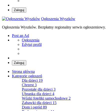
Zaloguj
Ogłoszenia Wyszków
Ogłoszenia Wyszków. Bezpłatny regionalny serwis ogłoszeniowy.
Post an Ad
Ogłoszenia
Edytuj profil
Zaloguj
Strona główna
Kategorie ogłoszeń
Dla dzieci
19
Chrzest
3
Pozostałe dla dzieci
3
Ubranka dla dzieci
4
Wózki foteliki samochodowe
2
Zabawki dla dzieci
15
Dom i ogród
89