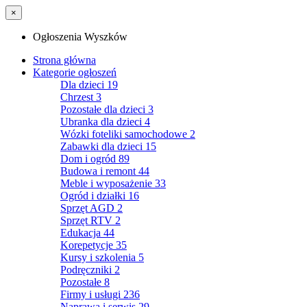
×
Ogłoszenia Wyszków
Strona główna
Kategorie ogłoszeń
Dla dzieci
19
Chrzest
3
Pozostałe dla dzieci
3
Ubranka dla dzieci
4
Wózki foteliki samochodowe
2
Zabawki dla dzieci
15
Dom i ogród
89
Budowa i remont
44
Meble i wyposażenie
33
Ogród i działki
16
Sprzęt AGD
2
Sprzęt RTV
2
Edukacja
44
Korepetycje
35
Kursy i szkolenia
5
Podręczniki
2
Pozostałe
8
Firmy i usługi
236
Naprawa i serwis
29