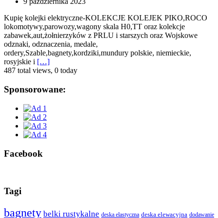
9 października 2023
Kupię kolejki elektryczne-KOLEKCJE KOLEJEK PIKO,ROCO
lokomotywy,parowozy,wagony skala H0,TT oraz kolekcje
zabawek,aut,żołnierzyków z PRLU i starszych oraz Wojskowe
odznaki, odznaczenia, medale,
ordery,Szable,bagnety,kordziki,mundury polskie, niemieckie,
rosyjskie i
[…]
487 total views, 0 today
Sponsorowane:
Facebook
Tagi
bagnety
belki rustykalne
deska elewacyjna
deska elastyczna
dodawanie