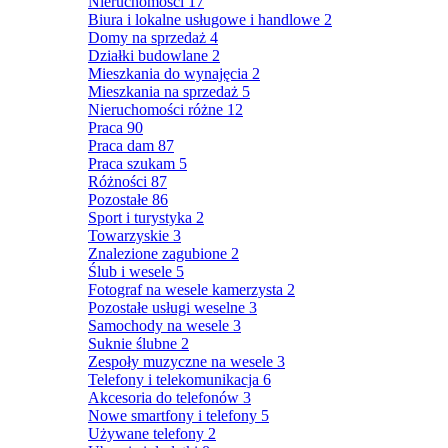
Nieruchomości
17
Biura i lokalne usługowe i handlowe
2
Domy na sprzedaż
4
Działki budowlane
2
Mieszkania do wynajęcia
2
Mieszkania na sprzedaż
5
Nieruchomości różne
12
Praca
90
Praca dam
87
Praca szukam
5
Różności
87
Pozostałe
86
Sport i turystyka
2
Towarzyskie
3
Znalezione zagubione
2
Ślub i wesele
5
Fotograf na wesele kamerzysta
2
Pozostałe usługi weselne
3
Samochody na wesele
3
Suknie ślubne
2
Zespoły muzyczne na wesele
3
Telefony i telekomunikacja
6
Akcesoria do telefonów
3
Nowe smartfony i telefony
5
Używane telefony
2