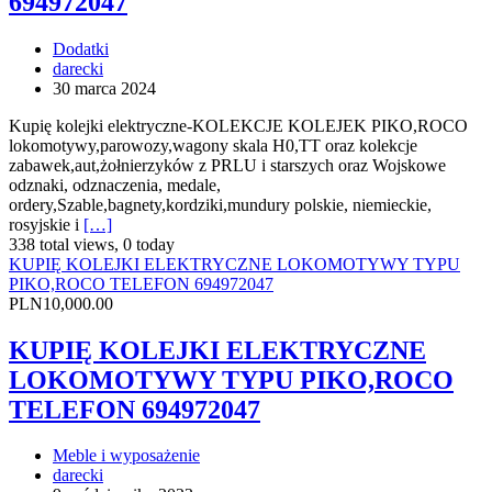
694972047
Dodatki
darecki
30 marca 2024
Kupię kolejki elektryczne-KOLEKCJE KOLEJEK PIKO,ROCO
lokomotywy,parowozy,wagony skala H0,TT oraz kolekcje
zabawek,aut,żołnierzyków z PRLU i starszych oraz Wojskowe
odznaki, odznaczenia, medale,
ordery,Szable,bagnety,kordziki,mundury polskie, niemieckie,
rosyjskie i
[…]
338 total views, 0 today
KUPIĘ KOLEJKI ELEKTRYCZNE LOKOMOTYWY TYPU
PIKO,ROCO TELEFON 694972047
PLN10,000.00
KUPIĘ KOLEJKI ELEKTRYCZNE
LOKOMOTYWY TYPU PIKO,ROCO
TELEFON 694972047
Meble i wyposażenie
darecki