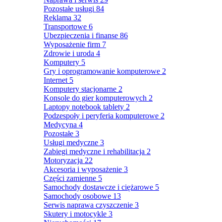
Pozostałe usługi
84
Reklama
32
Transportowe
6
Ubezpieczenia i finanse
86
Wyposażenie firm
7
Zdrowie i uroda
4
Komputery
5
Gry i oprogramowanie komputerowe
2
Internet
5
Komputery stacjonarne
2
Konsole do gier komputerowych
2
Laptopy notebook tablety
2
Podzespoły i peryferia komputerowe
2
Medycyna
4
Pozostałe
3
Usługi medyczne
3
Zabiegi medyczne i rehabilitacja
2
Motoryzacja
22
Akcesoria i wyposażenie
3
Części zamienne
5
Samochody dostawcze i ciężarowe
5
Samochody osobowe
13
Serwis naprawa czyszczenie
3
Skutery i motocykle
3