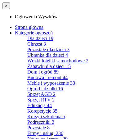
×
Ogłoszenia Wyszków
Strona główna
Kategorie ogłoszeń
Dla dzieci
19
Chrzest
3
Pozostałe dla dzieci
3
Ubranka dla dzieci
4
Wózki foteliki samochodowe
2
Zabawki dla dzieci
15
Dom i ogród
89
Budowa i remont
44
Meble i wyposażenie
33
Ogród i działki
16
Sprzęt AGD
2
Sprzęt RTV
2
Edukacja
44
Korepetycje
35
Kursy i szkolenia
5
Podręczniki
2
Pozostałe
8
Firmy i usługi
236
Naprawa i serwis
29