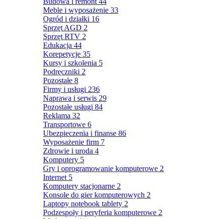
Budowa i remont
44
Meble i wyposażenie
33
Ogród i działki
16
Sprzęt AGD
2
Sprzęt RTV
2
Edukacja
44
Korepetycje
35
Kursy i szkolenia
5
Podręczniki
2
Pozostałe
8
Firmy i usługi
236
Naprawa i serwis
29
Pozostałe usługi
84
Reklama
32
Transportowe
6
Ubezpieczenia i finanse
86
Wyposażenie firm
7
Zdrowie i uroda
4
Komputery
5
Gry i oprogramowanie komputerowe
2
Internet
5
Komputery stacjonarne
2
Konsole do gier komputerowych
2
Laptopy notebook tablety
2
Podzespoły i peryferia komputerowe
2