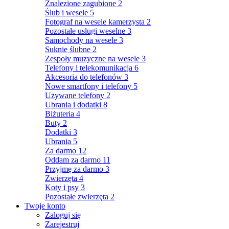
Znalezione zagubione
2
Ślub i wesele
5
Fotograf na wesele kamerzysta
2
Pozostałe usługi weselne
3
Samochody na wesele
3
Suknie ślubne
2
Zespoły muzyczne na wesele
3
Telefony i telekomunikacja
6
Akcesoria do telefonów
3
Nowe smartfony i telefony
5
Używane telefony
2
Ubrania i dodatki
8
Biżuteria
4
Buty
2
Dodatki
3
Ubrania
5
Za darmo
12
Oddam za darmo
11
Przyjmę za darmo
3
Zwierzęta
4
Koty i psy
3
Pozostałe zwierzęta
2
Twoje konto
Zaloguj się
Zarejestruj