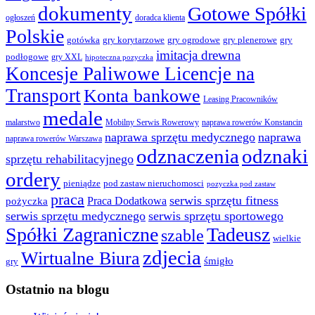
dokumenty
Gotowe Spółki
ogłoszeń
doradca klienta
Polskie
gotówka
gry korytarzowe
gry ogrodowe
gry plenerowe
gry
imitacja drewna
podłogowe
gry XXL
hipoteczna pozyczka
Koncesje Paliwowe Licencje na
Transport
Konta bankowe
Leasing Pracowników
medale
malarstwo
Mobilny Serwis Rowerowy
naprawa rowerów Konstancin
naprawa sprzętu medycznego
naprawa
naprawa rowerów Warszawa
odznaczenia
odznaki
sprzętu rehabilitacyjnego
ordery
pod zastaw nieruchomosci
pieniądze
pozyczka pod zastaw
praca
serwis sprzętu fitness
pożyczka
Praca Dodatkowa
serwis sprzętu medycznego
serwis sprzętu sportowego
Spółki Zagraniczne
Tadeusz
szable
wielkie
zdjecia
Wirtualne Biura
śmigło
gry
Ostatnio na blogu