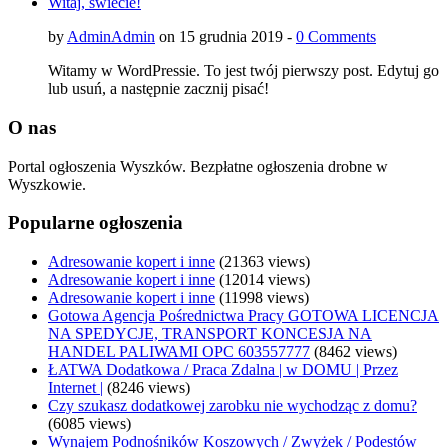
Witaj, świecie!
by
AdminAdmin
on 15 grudnia 2019 -
0 Comments
Witamy w WordPressie. To jest twój pierwszy post. Edytuj go
lub usuń, a następnie zacznij pisać!
O nas
Portal ogłoszenia Wyszków. Bezpłatne ogłoszenia drobne w
Wyszkowie.
Popularne ogłoszenia
Adresowanie kopert i inne
(21363 views)
Adresowanie kopert i inne
(12014 views)
Adresowanie kopert i inne
(11998 views)
Gotowa Agencja Pośrednictwa Pracy GOTOWA LICENCJA
NA SPEDYCJE, TRANSPORT KONCESJA NA
HANDEL PALIWAMI OPC 603557777
(8462 views)
ŁATWA Dodatkowa / Praca Zdalna | w DOMU | Przez
Internet |
(8246 views)
Czy szukasz dodatkowej zarobku nie wychodząc z domu?
(6085 views)
Wynajem Podnośników Koszowych / Zwyżek / Podestów