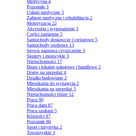
Medycyna
4
Pozostałe
3
Usługi medyczne
3
Zabiegi medyczne i rehabilitacja
2
Motoryzacja
22
Akcesoria i wyposażenie
3
Części zamienne
5
Samochody dostawcze i ciężarowe
5
Samochody osobowe
13
Serwis naprawa czyszczenie
3
Skutery i motocykle
3
Nieruchomości
17
Biura i lokalne usługowe i handlowe
2
Domy na sprzedaż
4
Działki budowlane
2
Mieszkania do wynajęcia
2
Mieszkania na sprzedaż
5
Nieruchomości różne
12
Praca
90
Praca dam
87
Praca szukam
5
Różności
87
Pozostałe
86
Sport i turystyka
2
Towarzyskie
3