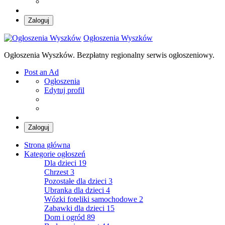
Zaloguj
Ogłoszenia Wyszków
Ogłoszenia Wyszków. Bezpłatny regionalny serwis ogłoszeniowy.
Post an Ad
Ogłoszenia
Edytuj profil
Zaloguj
Strona główna
Kategorie ogłoszeń
Dla dzieci
19
Chrzest
3
Pozostałe dla dzieci
3
Ubranka dla dzieci
4
Wózki foteliki samochodowe
2
Zabawki dla dzieci
15
Dom i ogród
89