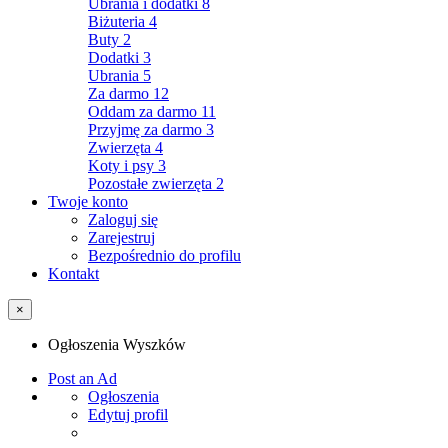
Ubrania i dodatki
8
Biżuteria
4
Buty
2
Dodatki
3
Ubrania
5
Za darmo
12
Oddam za darmo
11
Przyjmę za darmo
3
Zwierzęta
4
Koty i psy
3
Pozostałe zwierzęta
2
Twoje konto
Zaloguj się
Zarejestruj
Bezpośrednio do profilu
Kontakt
×
Ogłoszenia Wyszków
Post an Ad
Ogłoszenia
Edytuj profil