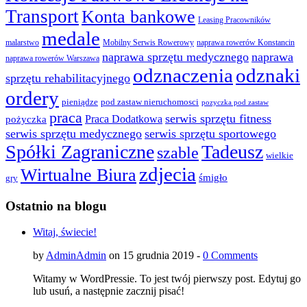
Transport
Konta bankowe
Leasing Pracowników
medale
malarstwo
Mobilny Serwis Rowerowy
naprawa rowerów Konstancin
naprawa sprzętu medycznego
naprawa
naprawa rowerów Warszawa
odznaczenia
odznaki
sprzętu rehabilitacyjnego
ordery
pod zastaw nieruchomosci
pieniądze
pozyczka pod zastaw
praca
serwis sprzętu fitness
pożyczka
Praca Dodatkowa
serwis sprzętu medycznego
serwis sprzętu sportowego
Spółki Zagraniczne
Tadeusz
szable
wielkie
zdjecia
Wirtualne Biura
śmigło
gry
Ostatnio na blogu
Witaj, świecie!
by
AdminAdmin
on 15 grudnia 2019 -
0 Comments
Witamy w WordPressie. To jest twój pierwszy post. Edytuj go
lub usuń, a następnie zacznij pisać!