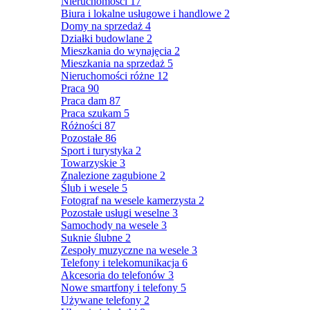
Nieruchomości
17
Biura i lokalne usługowe i handlowe
2
Domy na sprzedaż
4
Działki budowlane
2
Mieszkania do wynajęcia
2
Mieszkania na sprzedaż
5
Nieruchomości różne
12
Praca
90
Praca dam
87
Praca szukam
5
Różności
87
Pozostałe
86
Sport i turystyka
2
Towarzyskie
3
Znalezione zagubione
2
Ślub i wesele
5
Fotograf na wesele kamerzysta
2
Pozostałe usługi weselne
3
Samochody na wesele
3
Suknie ślubne
2
Zespoły muzyczne na wesele
3
Telefony i telekomunikacja
6
Akcesoria do telefonów
3
Nowe smartfony i telefony
5
Używane telefony
2