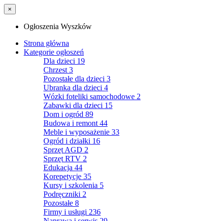
×
Ogłoszenia Wyszków
Strona główna
Kategorie ogłoszeń
Dla dzieci
19
Chrzest
3
Pozostałe dla dzieci
3
Ubranka dla dzieci
4
Wózki foteliki samochodowe
2
Zabawki dla dzieci
15
Dom i ogród
89
Budowa i remont
44
Meble i wyposażenie
33
Ogród i działki
16
Sprzęt AGD
2
Sprzęt RTV
2
Edukacja
44
Korepetycje
35
Kursy i szkolenia
5
Podręczniki
2
Pozostałe
8
Firmy i usługi
236
Naprawa i serwis
29