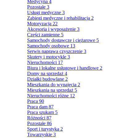
Medycyna
4
Pozostałe
3
Usługi medyczne
3
Zabiegi medyczne i rehabilitacja
2
Motoryzacja
22
Akcesoria i wyposażenie
3
Części zamienne
5
Samochody dostawcze i ciężarowe
5
Samochody osobowe
13
Serwis naprawa czyszczenie
3
Skutery i motocykle
3
Nieruchomości
17
Biura i lokalne usługowe i handlowe
2
Domy na sprzedaż
4
Działki budowlane
2
Mieszkania do wynajęcia
2
Mieszkania na sprzedaż
5
Nieruchomości różne
12
Praca
90
Praca dam
87
Praca szukam
5
Różności
87
Pozostałe
86
Sport i turystyka
2
Towarzyskie
3