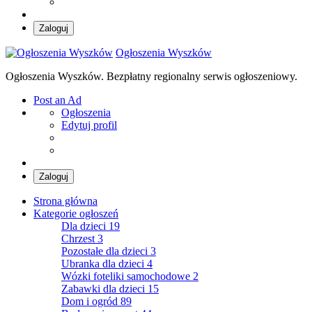
Zaloguj
Ogłoszenia Wyszków
Ogłoszenia Wyszków. Bezpłatny regionalny serwis ogłoszeniowy.
Post an Ad
Ogłoszenia
Edytuj profil
Zaloguj
Strona główna
Kategorie ogłoszeń
Dla dzieci
19
Chrzest
3
Pozostałe dla dzieci
3
Ubranka dla dzieci
4
Wózki foteliki samochodowe
2
Zabawki dla dzieci
15
Dom i ogród
89