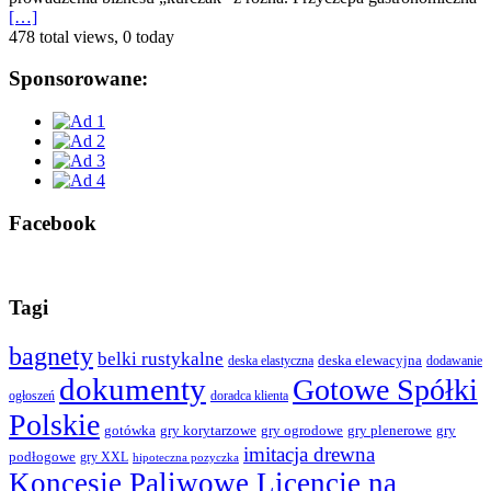
[…]
478 total views, 0 today
Sponsorowane:
Facebook
Tagi
bagnety
belki rustykalne
deska elewacyjna
deska elastyczna
dodawanie
dokumenty
Gotowe Spółki
ogłoszeń
doradca klienta
Polskie
gotówka
gry korytarzowe
gry ogrodowe
gry plenerowe
gry
imitacja drewna
podłogowe
gry XXL
hipoteczna pozyczka
Koncesje Paliwowe Licencje na