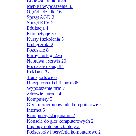
Budowa i remont
44
Meble i wyposażenie
33
Ogród i działki
16
Sprzęt AGD
2
Sprzęt RTV
2
Edukacja
44
Korepetycje
35
Kursy i szkolenia
5
Podręczniki
2
Pozostałe
8
Firmy i usługi
236
Naprawa i serwis
29
Pozostałe usługi
84
Reklama
32
Transportowe
6
Ubezpieczenia i finanse
86
Wyposażenie firm
7
Zdrowie i uroda
4
Komputery
5
Gry i oprogramowanie komputerowe
2
Internet
5
Komputery stacjonarne
2
Konsole do gier komputerowych
2
Laptopy notebook tablety
2
Podzespoły i peryferia komputerowe
2