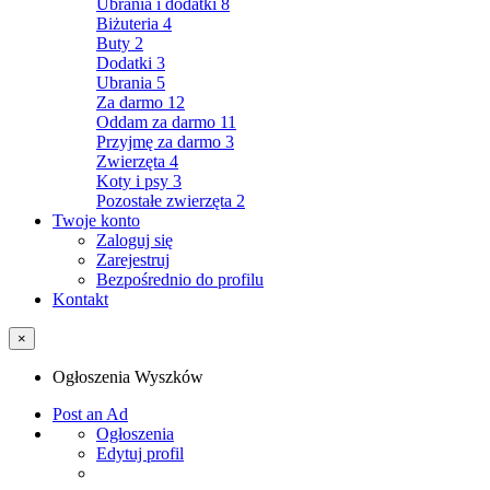
Ubrania i dodatki
8
Biżuteria
4
Buty
2
Dodatki
3
Ubrania
5
Za darmo
12
Oddam za darmo
11
Przyjmę za darmo
3
Zwierzęta
4
Koty i psy
3
Pozostałe zwierzęta
2
Twoje konto
Zaloguj się
Zarejestruj
Bezpośrednio do profilu
Kontakt
×
Ogłoszenia Wyszków
Post an Ad
Ogłoszenia
Edytuj profil