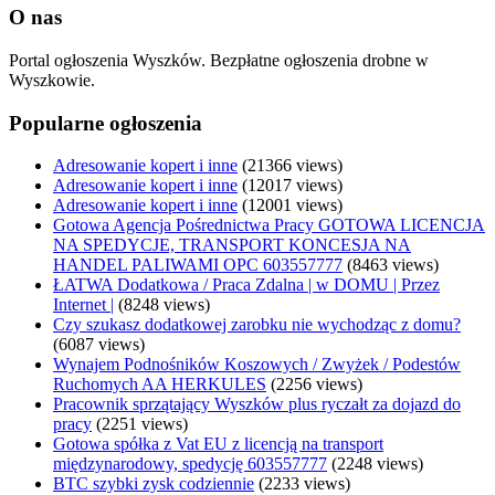
O nas
Portal ogłoszenia Wyszków. Bezpłatne ogłoszenia drobne w
Wyszkowie.
Popularne ogłoszenia
Adresowanie kopert i inne
(21366 views)
Adresowanie kopert i inne
(12017 views)
Adresowanie kopert i inne
(12001 views)
Gotowa Agencja Pośrednictwa Pracy GOTOWA LICENCJA
NA SPEDYCJE, TRANSPORT KONCESJA NA
HANDEL PALIWAMI OPC 603557777
(8463 views)
ŁATWA Dodatkowa / Praca Zdalna | w DOMU | Przez
Internet |
(8248 views)
Czy szukasz dodatkowej zarobku nie wychodząc z domu?
(6087 views)
Wynajem Podnośników Koszowych / Zwyżek / Podestów
Ruchomych AA HERKULES
(2256 views)
Pracownik sprzątający Wyszków plus ryczałt za dojazd do
pracy
(2251 views)
Gotowa spółka z Vat EU z licencją na transport
międzynarodowy, spedycję 603557777
(2248 views)
BTC szybki zysk codziennie
(2233 views)