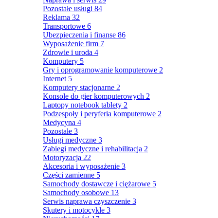
Pozostałe usługi
84
Reklama
32
Transportowe
6
Ubezpieczenia i finanse
86
Wyposażenie firm
7
Zdrowie i uroda
4
Komputery
5
Gry i oprogramowanie komputerowe
2
Internet
5
Komputery stacjonarne
2
Konsole do gier komputerowych
2
Laptopy notebook tablety
2
Podzespoły i peryferia komputerowe
2
Medycyna
4
Pozostałe
3
Usługi medyczne
3
Zabiegi medyczne i rehabilitacja
2
Motoryzacja
22
Akcesoria i wyposażenie
3
Części zamienne
5
Samochody dostawcze i ciężarowe
5
Samochody osobowe
13
Serwis naprawa czyszczenie
3
Skutery i motocykle
3