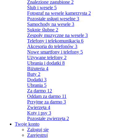
Znalezione zagubione
2
Ślub i wesele
5
Fotograf na wesele kamerzysta
2
Pozostałe usługi weselne
3
Samochody na wesele
3
Suknie ślubne
2
Zespoły muzyczne na wesele
3
Telefony i telekomunikacja
6
Akcesoria do telefonów
3
Nowe smartfony i telefony
5
Używane telefony
2
Ubrania i dodatki
8
Biżuteria
4
Buty
2
Dodatki
3
Ubrania
5
Za darmo
12
Oddam za darmo
11
Przyjmę za darmo
3
Zwierzęta
4
Koty i psy
3
Pozostałe zwierzęta
2
Twoje konto
Zaloguj się
Zarejestruj