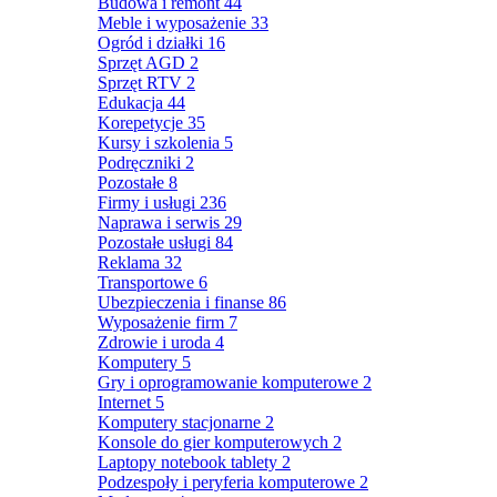
Budowa i remont
44
Meble i wyposażenie
33
Ogród i działki
16
Sprzęt AGD
2
Sprzęt RTV
2
Edukacja
44
Korepetycje
35
Kursy i szkolenia
5
Podręczniki
2
Pozostałe
8
Firmy i usługi
236
Naprawa i serwis
29
Pozostałe usługi
84
Reklama
32
Transportowe
6
Ubezpieczenia i finanse
86
Wyposażenie firm
7
Zdrowie i uroda
4
Komputery
5
Gry i oprogramowanie komputerowe
2
Internet
5
Komputery stacjonarne
2
Konsole do gier komputerowych
2
Laptopy notebook tablety
2
Podzespoły i peryferia komputerowe
2