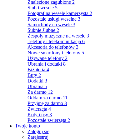
Znalezione zagubione
2
Ślub i wesele
5
Fotograf na wesele kamerzysta
2
Pozostałe usługi weselne
3
Samochody na wesele
3
Suknie ślubne
2
Zespoły muzyczne na wesele
3
Telefony i telekomunikacja
6
Akcesoria do telefonów
3
Nowe smartfony i telefony
5
Używane telefony
2
Ubrania i dodatki
8
Biżuteria
4
Buty
2
Dodatki
3
Ubrania
5
Za darmo
12
Oddam za darmo
11
Przyjmę za darmo
3
Zwierzęta
4
Koty i psy
3
Pozostałe zwierzęta
2
Twoje konto
Zaloguj się
Zarejestruj