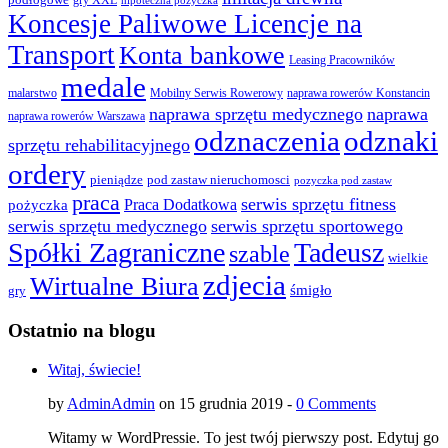
gry XXL
hipoteczna pozyczka
Koncesje Paliwowe Licencje na
Transport
Konta bankowe
Leasing Pracowników
medale
malarstwo
Mobilny Serwis Rowerowy
naprawa rowerów Konstancin
naprawa sprzętu medycznego
naprawa
naprawa rowerów Warszawa
odznaczenia
odznaki
sprzętu rehabilitacyjnego
ordery
pod zastaw nieruchomosci
pieniądze
pozyczka pod zastaw
praca
serwis sprzętu fitness
pożyczka
Praca Dodatkowa
serwis sprzętu medycznego
serwis sprzętu sportowego
Spółki Zagraniczne
Tadeusz
szable
wielkie
zdjecia
Wirtualne Biura
śmigło
gry
Ostatnio na blogu
Witaj, świecie!
by
AdminAdmin
on 15 grudnia 2019 -
0 Comments
Witamy w WordPressie. To jest twój pierwszy post. Edytuj go