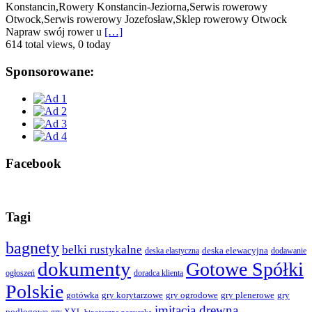
Konstancin,Rowery Konstancin-Jeziorna,Serwis rowerowy
Otwock,Serwis rowerowy Jozefosław,Sklep rowerowy Otwock
Napraw swój rower u
[…]
614 total views, 0 today
Sponsorowane:
Facebook
Tagi
bagnety
belki rustykalne
deska elewacyjna
deska elastyczna
dodawanie
dokumenty
Gotowe Spółki
ogłoszeń
doradca klienta
Polskie
gotówka
gry korytarzowe
gry ogrodowe
gry plenerowe
gry
imitacja drewna
podłogowe