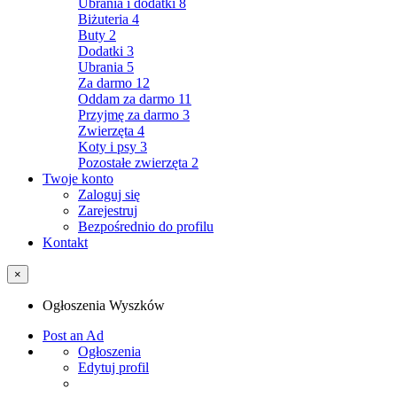
Ubrania i dodatki
8
Biżuteria
4
Buty
2
Dodatki
3
Ubrania
5
Za darmo
12
Oddam za darmo
11
Przyjmę za darmo
3
Zwierzęta
4
Koty i psy
3
Pozostałe zwierzęta
2
Twoje konto
Zaloguj się
Zarejestruj
Bezpośrednio do profilu
Kontakt
×
Ogłoszenia Wyszków
Post an Ad
Ogłoszenia
Edytuj profil