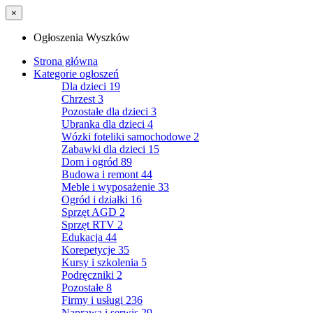
×
Ogłoszenia Wyszków
Strona główna
Kategorie ogłoszeń
Dla dzieci
19
Chrzest
3
Pozostałe dla dzieci
3
Ubranka dla dzieci
4
Wózki foteliki samochodowe
2
Zabawki dla dzieci
15
Dom i ogród
89
Budowa i remont
44
Meble i wyposażenie
33
Ogród i działki
16
Sprzęt AGD
2
Sprzęt RTV
2
Edukacja
44
Korepetycje
35
Kursy i szkolenia
5
Podręczniki
2
Pozostałe
8
Firmy i usługi
236
Naprawa i serwis
29