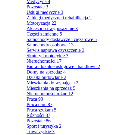
Medycyna
4
Pozostałe
3
Usługi medyczne
3
Zabiegi medyczne i rehabilitacja
2
Motoryzacja
22
Akcesoria i wyposażenie
3
Części zamienne
5
Samochody dostawcze i ciężarowe
5
Samochody osobowe
13
Serwis naprawa czyszczenie
3
Skutery i motocykle
3
Nieruchomości
17
Biura i lokalne usługowe i handlowe
2
Domy na sprzedaż
4
Działki budowlane
2
Mieszkania do wynajęcia
2
Mieszkania na sprzedaż
5
Nieruchomości różne
12
Praca
90
Praca dam
87
Praca szukam
5
Różności
87
Pozostałe
86
Sport i turystyka
2
Towarzyskie
3