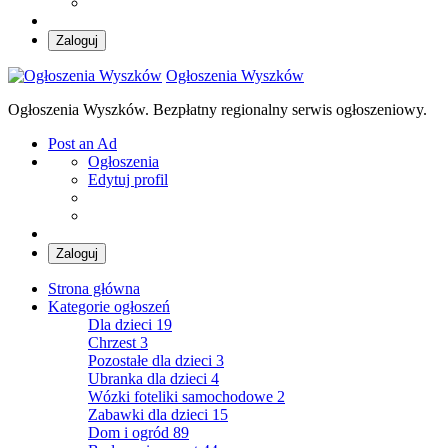
Zaloguj
Ogłoszenia Wyszków
Ogłoszenia Wyszków. Bezpłatny regionalny serwis ogłoszeniowy.
Post an Ad
Ogłoszenia
Edytuj profil
Zaloguj
Strona główna
Kategorie ogłoszeń
Dla dzieci
19
Chrzest
3
Pozostałe dla dzieci
3
Ubranka dla dzieci
4
Wózki foteliki samochodowe
2
Zabawki dla dzieci
15
Dom i ogród
89