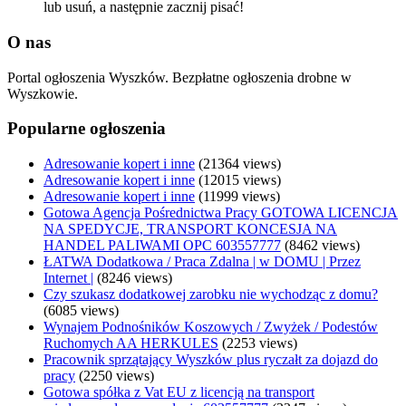
lub usuń, a następnie zacznij pisać!
O nas
Portal ogłoszenia Wyszków. Bezpłatne ogłoszenia drobne w
Wyszkowie.
Popularne ogłoszenia
Adresowanie kopert i inne
(21364 views)
Adresowanie kopert i inne
(12015 views)
Adresowanie kopert i inne
(11999 views)
Gotowa Agencja Pośrednictwa Pracy GOTOWA LICENCJA
NA SPEDYCJE, TRANSPORT KONCESJA NA
HANDEL PALIWAMI OPC 603557777
(8462 views)
ŁATWA Dodatkowa / Praca Zdalna | w DOMU | Przez
Internet |
(8246 views)
Czy szukasz dodatkowej zarobku nie wychodząc z domu?
(6085 views)
Wynajem Podnośników Koszowych / Zwyżek / Podestów
Ruchomych AA HERKULES
(2253 views)
Pracownik sprzątający Wyszków plus ryczałt za dojazd do
pracy
(2250 views)
Gotowa spółka z Vat EU z licencją na transport