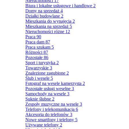
Nieruchomości
17
Biura i lokalne usługowe i handlowe
2
Domy na sprzedaż
4
Działki budowlane
2
Mieszkania do wynajęcia
2
Mieszkania na sprzedaż
5
Nieruchomości różne
12
Praca
90
Praca dam
87
Praca szukam
5
Różności
87
Pozostałe
86
Sport i turystyka
2
Towarzyskie
3
Znalezione zagubione
2
Ślub i wesele
5
Fotograf na wesele kamerzysta
2
Pozostałe usługi weselne
3
Samochody na wesele
3
Suknie ślubne
2
Zespoły muzyczne na wesele
3
Telefony i telekomunikacja
6
Akcesoria do telefonów
3
Nowe smartfony i telefony
5
Używane telefony
2