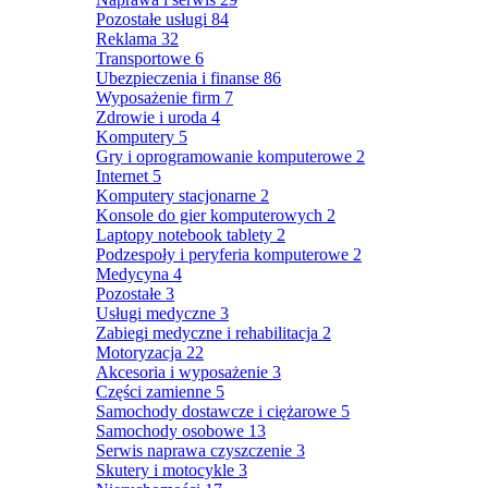
Pozostałe usługi
84
Reklama
32
Transportowe
6
Ubezpieczenia i finanse
86
Wyposażenie firm
7
Zdrowie i uroda
4
Komputery
5
Gry i oprogramowanie komputerowe
2
Internet
5
Komputery stacjonarne
2
Konsole do gier komputerowych
2
Laptopy notebook tablety
2
Podzespoły i peryferia komputerowe
2
Medycyna
4
Pozostałe
3
Usługi medyczne
3
Zabiegi medyczne i rehabilitacja
2
Motoryzacja
22
Akcesoria i wyposażenie
3
Części zamienne
5
Samochody dostawcze i ciężarowe
5
Samochody osobowe
13
Serwis naprawa czyszczenie
3
Skutery i motocykle
3